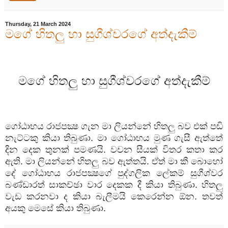
Thursday, 21 March 2024
මගේ හිතලු හා සුගීශ්වරගේ අත්දැකීම්
මගේ
හිතලු
හා
සුගීශ්වරගේ
අත්දැකීම්
ගෝඨාභය
රාජපක්‍ෂ
ගැන
මා
ලියන්නේ
හිතලු
බව
එක්
පඬි
නැට්ටකු
කියා
තිබුණා
.
මා
ගෝඨාභය
මුණ
ගැසී
ඇත්තේ
දින
දෙක
තුනක්
පමණයි
.
වචන
සීයක්
විතර
කතා
කර
ඇති
.
මා
ලියන්නේ
හිතලු
බව
ඇත්තයි
.
ඒත්
මා
කී
බොහෝ
දේ
ගෝඨාභය
රාජපක්‍ෂගේ
පුද්ගලික
ලේකම්
සුගීශ්වර
බණ්ඩාරත්
සාකච්ඡා
වාර
දෙකක
දී
කියා
තිබුණා
.
හිතලු
වැඩ
කරනවා
ද
කියා
බැලීමයි
කෙරෙන්න
ඕන
.
තවත්
අයකු
මෙසේ
කියා
තිබුණා
.