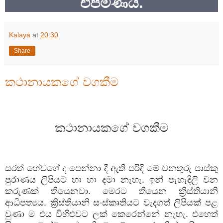
එපමණයි.
Kalaya
at
20:30
Share
කථානායකගේ වගකීම
කථානායකගේ
වගකීම
සරත්
හේවගේ
ද
පෙන්නා
දී
ඇති
පරිදි
මේ
වනතුරු
පාස්කු
පුරාණය
ලිපියට
හා
හා
දමා
නැහැ
.
ඉන්
පැහැදිලි
වන
කරුණක්
තියෙනවා
.
මෙරට
තියෙන
ක්‍රිස්තියානි
ආධිපත්‍යය
.
ක්‍රිස්තියානි
සංස්කෘතියට
වැදගත්
ලිපියක්
පළ
වුණා
ම
එය
විහිළුවට
ලක්
කෙරෙන්නේ
නැහැ
.
එහෙත්