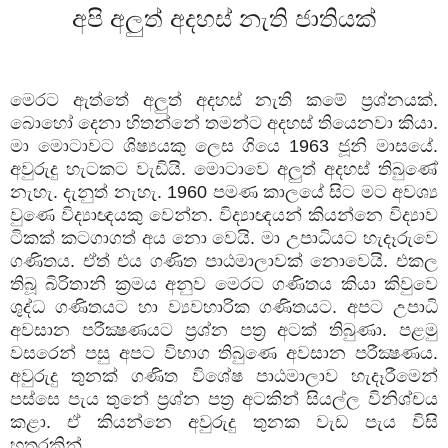
අපි
අලුත්
අදහස්
නැති
ජාතියක්
මෙරට
ඇත්තේ
අලුත්
අදහස්
නැති
කමේ
ප්‍රශ්නයක්
.
බොහෝ
දෙනා
හිතන්නේ
තමන්ට
අදහස්
තියෙනවා
කියා
.
මා
මොටාවට
ශිෂ්‍යයකු
ලෙස
ගියෙ
1963
ජූනි
මාසයේ
.
අවුරුදු
හැටකට
වැඩියි
.
මොටාවෙ
අලුත්
අදහස්
තිබුණේ
නැහැ
.
දැනුත්
නැහැ
. 1960
පමණ
කාලයේ
සිට
මට
අවශ්‍ය
වුණෙ
විද්‍යාඥයකු
වෙන්න
.
විද්‍යාඥයන්
කියන්නෙ
විද්‍යාව
ටිකක්
කටගාගත්
අය
නො
වෙයි
.
මා
උපාධියට
හැදෑරුවෙ
ගණිතය
.
ඒත්
එය
ගණිත
පාඨමාලාවක්
නොවෙයි
.
එකල
තිබූ
බිරිතානි
ක්‍රමය
අනුව
මෙරට
ගණිතය
කියා
කිවුවෙ
ශුද්ධ
ගණිතයට
හා
ව්‍යවහාරික
ගණිතයට
.
අපට
උපාධි
අවසාන
පරීක්‍ෂණයට
ප්‍රශ්න
පත්‍ර
අටක්
තිබුණා
.
පළමු
වසරෙන්
පසු
අපට
විභාග
තිබුණෙ
අවසාන
පරීක්‍ෂණය
.
අවුරුදු
තුනක්
ගණිත
විශේෂ
පාඨමාලාව
හැදෑරීමෙන්
පස්සෙ
පැය
තුනේ
ප්‍රශ්න
පත්‍ර
අටකින්
සියල්ල
විනිශ්චය
කළා
.
ඒ
කියන්නෙ
අවුරුදු
තුනක
වැඩ
පැය
විසි
හතරකින්
.