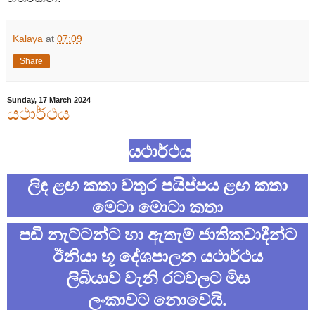
Kalaya
at
07:09
Share
Sunday, 17 March 2024
යථාර්ථය
යථාර්ථය
ලිඳ ළඟ කතා වතුර පයිප්පය ළඟ කතා
මෙටා මොටා කතා
පඬි නැට්ටන්ට හා ඇතැම් ජාතිකවාදීන්ට
ඊනියා භූ දේශපාලන යථාර්ථය
ලිබියාව වැනි රටවලට මිස
ලංකාවට නොවෙයි.