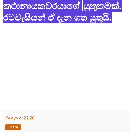
කථානායකවරයාගේ
යුතුකමක්.
රටවැසියන් ඒ දැන ගත යුතුයි.
රටවැසියන් ඒ දැන ගත
යුතුයි.
රටවැසියන් ඒ දැන
රටවැ
ගත යුතුයි.
සියන් ඒ දැන ගත
යුතුයි.
නම් කිරීම
කථානායකවරයාගේ
යුතුකමක්.
රටවැසියන් ඒ දැන ගත යුතුයි.
Kalaya
at
21:20
Share