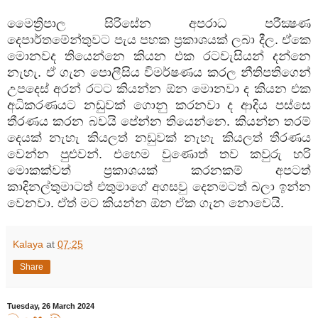
මෛත්‍රිපාල
සිරිසේන
අපරාධ
පරීක්‍ෂණ
දෙපාර්තමේන්තුවට
පැය
පහක
ප්‍රකාශයක්
ලබා
දීල
.
ඒකෙ
මොනවද
තියෙන්නෙ
කියන
එක
රටවැසියන්
දන්නෙ
නැහැ
.
ඒ
ගැන
පොලීසිය
විමර්ෂණය
කරල
නීතිපතිගෙන්
උපදෙස්
අරන්
රටට
කියන්න
ඕන
මොනවා
ද
කියන
එක
අධිකරණයට
නඩුවක්
ගොනු
කරනවා
ද
ආදිය
පස්සෙ
තීරණය
කරන
බවයි
පේන්න
තියෙන්නෙ
.
කියන්න
තරම්
දෙයක්
නැහැ
කියලත්
නඩුවක්
නැහැ
කියලත්
තීරණය
වෙන්න
පුළුවන්
.
එහෙම
වුණොත්
තව
කවුරු
හරි
මොකක්වත්
ප්‍රකාශයක්
කරනකම්
අපටත්
කාදිනල්තුමාටත්
එතුමාගේ
අගසවු
දෙනමටත්
බලා
ඉන්න
වෙනවා
.
ඒත්
මට
කියන්න
ඕන
ඒක
ගැන
නොවෙයි
.
Kalaya
at
07:25
Share
Tuesday, 26 March 2024