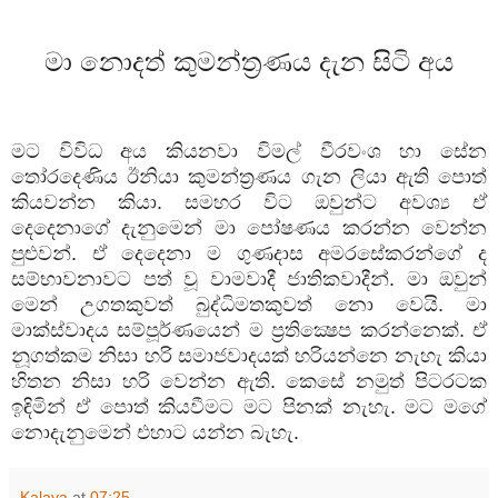
මා
නොදත්
කුමන්ත්‍රණය
දැන
සිටි
අය
මට
විවිධ
අය
කියනවා
විමල්
වීරවංශ
හා
සේන
තෝරදෙණිය
ඊනියා
කුමන්ත්‍රණය
ගැන
ලියා
ඇති
පොත්
කියවන්න
කියා
.
සමහර
විට
ඔවුන්ට
අවශ්‍ය
ඒ
දෙදෙනාගේ
දැනුමෙන්
මා
පෝෂණය
කරන්න
වෙන්න
පුළුවන්
.
ඒ
දෙදෙනා
ම
ගුණදාස
අමරසේකරන්ගේ
ද
සම්භාවනාවට
පත්
වූ
වාමවාදී
ජාතිකවාදීන්
.
මා
ඔවුන්
මෙන්
උගතකුවත්
බුද්ධිමතකුවත්
නො
වෙයි
.
මා
මාක්ස්වාදය
සම්පූර්ණයෙන්
ම
ප්‍රතික්‍ෂෙප
කරන්නෙක්
.
ඒ
නූගත්කම
නිසා
හරි
සමාජවාදයක්
හරියන්නෙ
නැහැ
කියා
හිතන
නිසා
හරි
වෙන්න
ඇති
.
කෙසේ
නමුත්
පිටරටක
ඉඳිමින්
ඒ
පොත්
කියවීමට
මට
පිනක්
නැහැ
.
මට
මගේ
නොදැනුමෙන්
එහාට
යන්න
බැහැ
.
Kalaya
at
07:25