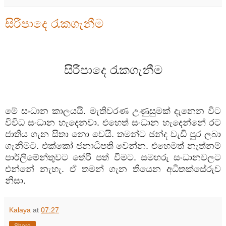
සිරීපාදෙ රැකගැනීම
සිරීපාදෙ රැකගැනීම
මේ
සංධාන
කාලයයි
.
මැතිවරණ
උණුසුමක්
දැනෙන
විට
විවිධ
සංධාන
හැදෙනවා
.
එහෙත්
සංධාන
හැදෙන්නේ
රට
ජාතිය
ගැන
සිතා
නො
වෙයි
.
තමන්ට
ඡන්ද
වැඩි
පුර
ලබා
ගැනීමට
.
එක්කෝ
ජනාධිපති
වෙන්න
.
එහෙමත්
නැත්නම්
පාර්ලිමේන්තුවට
තේරී
පත්
වීමට
.
සමහරු
සංධානවලට
එන්නේ
නැහැ
.
ඒ
තමන්
ගැන
තියෙන
අධිතක්සේරුව
නිසා
.
Kalaya
at
07:27