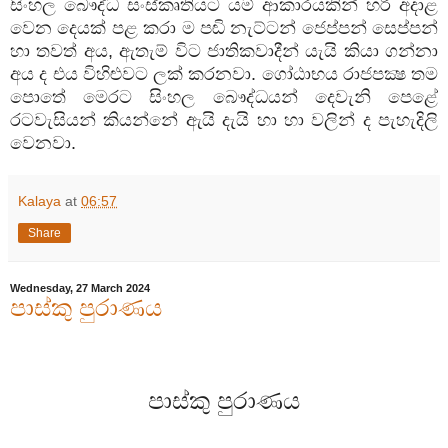
සිංහල
බෞද්ධ
සංස්කෘතියට
යම්
ආකාරයකින්
හරි
අදාළ
වෙන
දෙයක්
පළ
කරා
ම
පඬි
නැට්ටන්
ජෙප්පන්
සෙප්පන්
හා
තවත්
අය
,
ඇතැම්
විට
ජාතිකවාදීන්
යැයි
කියා
ගන්නා
අය
ද
එය
විහිළුවට
ලක්
කරනවා
.
ගෝඨාභය
රාජපක්‍ෂ
තම
පොතේ
මෙරට
සිංහල
බෞද්ධයන්
දෙවැනි
පෙළේ
රටවැසියන්
කියන්නේ
ඇයි
දැයි
හා
හා
වලින්
ද
පැහැදිලි
වෙනවා
.
Kalaya
at
06:57
Share
Wednesday, 27 March 2024
පාස්කු පුරාණය
පාස්කු
පුරාණය