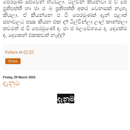
පෙරමුණ
ඔළුවෙන්
හිටවලා
.
ටිල්වින්
කියනවා
ජ
වි
පෙ
ප්‍රතිපත්ති
හා
ජා
ජ
බ
ප්‍රතිපත්ති
අතර
වෙනසක්
නැහැ
කියලා
.
ඒ
කියන්නෙ
ජ
වි
පෙරමුණත්
දැන්
පළාත්
සභාවලට
පක්‍ෂ
කියන
එක
ද
?
ටිල්වින්ලා
ලාල්
කාන්තලා
තවමත්
ජ
වි
පෙරමුණේ
ද
,
ජා
ජ
බලවේගයෙ
ද
,
දෙකේම
ද
,
දෙකෙන්
එකකවත්
නැද්ද
?
Kalaya
at
07:07
Share
Friday, 29 March 2024
දැනුම
දැනුම
මොටා මෙටා පඬි නැට්ටකු කියා තිබුණා
භූදේශපාලන යථාර්ථය දේශපාලන