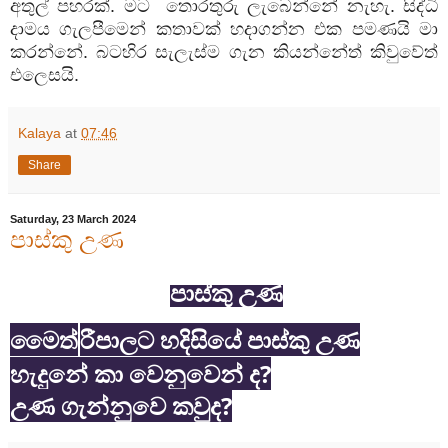
අතුල්
පහරක්
.
මට
තොරතුරු
ලැබෙන්නේ
නැහැ
.
සිද්ධි
දාමය
ගැලපීමෙන්
කතාවක්
හදාගන්න
එක
පමණයි
මා
කරන්නේ
.
බටහිර
සැලැස්ම
ගැන
කියන්නේත්
කිවුවේත්
එලෙසයි
.
Kalaya
at
07:46
Share
Saturday, 23 March 2024
පාස්කු උණ
පාස්කු උණ
මෛත්
රීපාලට හදිසියේ පාස්කු උණ
හැදුනේ කා වෙනුවෙන් ද?
උණ ගැන්නුවෙ කවුද?