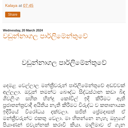
Kalaya
at
07:45
Share
Wednesday, 20 March 2024
වඩුන්නාගල පාර්ලිමේන්තුවේ
වඩුන්නාගල
පාර්ලිමේන්තුවේ
දෙමළ
වෙල්ලාල
මන්ත්‍රීවරුන්
පාර්ලිමේන්තුවේ
අඩව්වක්
අල්ලලා
.
ඔවුන්
තමන්ට
බෞද්ධ
සිද්ධස්ථාන
කඩා
බිඳ
ශිවලිංග
සහිත
හින්දු
කෝවිල්
ඉදි
කිරීමට
ඇති
ප්‍රජාතන්ත්‍රවාදී
අයිතිය
නැති
කිරීමට
විරුද්ධ
ව
කතානායක
ඉදිරියේ
විරෝධය
දක්වලා
.
සජිත්
ප්‍රේමදාසත්
ඒ
මන්ත්‍රීවරුන්ට
එකතු
වෙලා
.
මා
හිතන්නෙ
නැහැ
ඔහුගේ
පියාණන්
එවැන්නක්
කරාවි
කියා
.
මාලිමාව
ඒ
ගැන