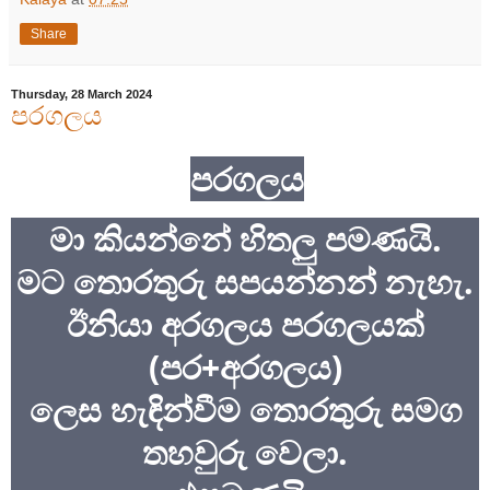
Share
Thursday, 28 March 2024
පරගලය
පරගලය
මා කියන්නේ හිතලු පමණයි.
මට තොරතුරු සපයන්නන් නැහැ.
ඊනියා අරගලය පරගලයක්
(පර+අරගලය)
ලෙස හැඳින්වීම තොරතුරු සමග
තහවුරු වෙලා.