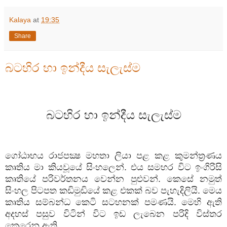
Kalaya
at
19:35
Share
බටහිර හා ඉන්දීය සැලැස්ම
බටහිර
හා
ඉන්දීය
සැලැස්ම
ගෝඨාභය
රාජපක්‍ෂ
මහතා
ලියා
පළ
කළ
කුමන්ත්‍රණය
කෘතිය
මා
කියවූයේ
සිංහලෙන්
.
එය
සමහර
විට
ඉංගිරිසි
කෘතියේ
පරිවර්තනය
වෙන්න
පුළුවන්
.
කෙසේ
නමුත්
සිංහල
පිටපත
කඩිමුඩියේ
කළ
එකක්
බව
පැහැදිලියි
.
මෙය
කෘතිය
සම්බන්ධ
කෙටි
සටහනක්
පමණයි
.
මෙහි
ඇති
අදහස්
පසුව
විටින්
විට
ඉඩ
ලැබෙන
පරිදි
විස්තර
කෙරෙනු
ඇති
.