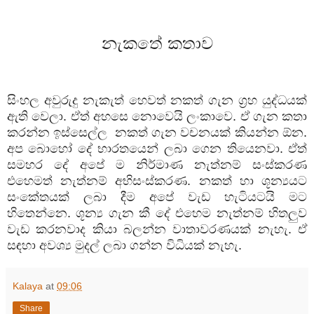
නැකතේ
කතාව
සිංහල
අවුරුදු
නැකැත්
හෙවත්
නකත්
ගැන
ග්‍රහ
යුද්ධයක්
ඇති
වෙලා
.
ඒත්
අහසෙ
නොවෙයි
ලංකාවෙ
.
ඒ
ගැන
කතා
කරන්න
ඉස්සෙල්ල
නකත්
ගැන
වචනයක්
කියන්න
ඕන
.
අප
බොහෝ
දේ
භාරතයෙන්
ලබා
ගෙන
තියෙනවා
.
ඒත්
සමහර
දේ
අපේ
ම
නිර්මාණ
නැත්නම්
සංස්කරණ
එහෙමත්
නැත්නම්
අභිසංස්කරණ
.
නකත්
හා
ශූන්‍යයට
සංකේතයක්
ලබා
දීම
අපේ
වැඩ
හැටියටයි
මට
හිතෙන්නෙ
.
ශූන්‍ය
ගැන
කී
දේ
එහෙම
නැත්නම්
හිතලුව
වැඩ
කරනවාද
කියා
බලන්න
වාතාවරණයක්
නැහැ
.
ඒ
සඳහා
අවශ්‍ය
මුදල්
ලබා
ගන්න
විධියක්
නැහැ
.
Kalaya
at
09:06
Share