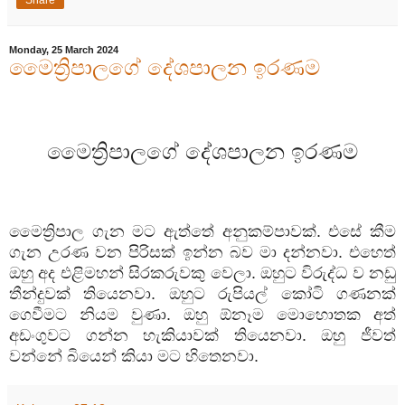
Share
Monday, 25 March 2024
මෛත්‍රිපාලගේ දේශපාලන ඉරණම
මෛත්‍රිපාලගේ
දේශපාලන
ඉරණම
මෛත්‍රිපාල
ගැන
මට
ඇත්තේ
අනුකම්පාවක්
.
එසේ
කීම
ගැන
උරණ
වන
පිරිසක්
ඉන්න
බව
මා
දන්නවා
.
එහෙත්
ඔහු
අද
එළිමහන්
සිරකරුවකු
වෙලා
.
ඔහුට
විරුද්ධ
ව
නඩු
තීන්දුවක්
තියෙනවා
.
ඔහුට
රුපියල්
කෝටි
ගණනක්
ගෙවීමට
නියම
වුණා
.
ඔහු
ඕනෑම
මොහොතක
අත්
අඩංගුවට
ගන්න
හැකියාවක් තියෙනවා.
ඔහු
ජීවත්
වන්නේ
බියෙන්
කියා
මට
හිතෙනවා
.