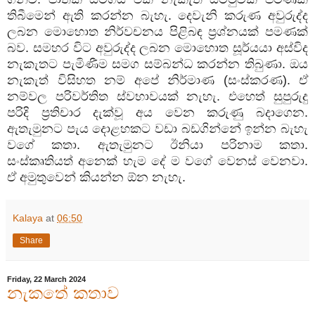
තිබීමෙන්
ඇති
කරන්න
බැහැ
.
දෙවැනි
කරුණ
අවුරුද්ද
ලබන
මොහොත
නිර්වචනය
පිළිබඳ
ප්‍රශ්නයක්
පමණක්
බව
.
සමහර
විට
අවුරුද්ද
ලබන
මොහොත
සූර්යයා
අස්විද
නැකැතට
පැමිණීම
සමග
සම්බන්ධ
කරන්න
තිබුණා
.
ඔය
නැකැත්
විසිහත
නම්
අපේ
නිර්මාණ
(
සංස්කරණ
).
ඒ
නම්වල
පරිවර්තිත
ස්වභාවයක්
නැහැ
.
එහෙත්
සුපුරුදු
පරිදි
ප්‍රතිචාර
දැක්වූ
අය
වෙන
කරුණු
බදාගෙන
.
ඇතැමුනට
පැය
දොළහකට
වඩා
බඩගින්නේ
ඉන්න
බැහැ
වගේ
කතා
.
ඇතැමුනට
ඊනියා
පරිනාම
කතා
.
සංස්කෘතියත්
අනෙක්
හැම
දේ
ම
වගේ
වෙනස්
වෙනවා
.
ඒ
අමුතුවෙන්
කියන්න
ඕන
නැහැ
.
Kalaya
at
06:50
Share
Friday, 22 March 2024
නැකතේ කතාව