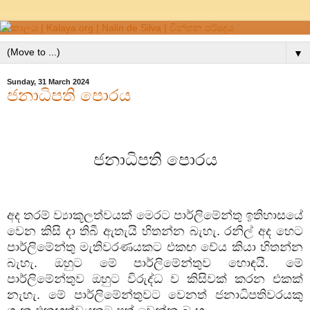
▼
Sunday, 31 March 2024
ජනාධිපති පොරය
ජනාධිපති
පොරය
අද
තරම්
ව්‍යාකූලත්වයක්
මෙරට
පාර්ලිමේන්තු
ඉතිහාසයේ
වෙන
කිසි
දා
තිබී
ඇතැයි
හිතන්න
බැහැ
.
රනිල්
අද
හෙට
පාර්ලිමේන්තු
මැතිවරණයකට
එකඟ
වේය
කියා
හිතන්න
බැහැ
.
ඔහුට
මේ
පාර්ලිමේන්තුව
හොඳයි
.
මේ
පාර්ලිමේන්තුව
ඔහුට
විරුද්ධ
ව
කිසිවක්
කරන
එකක්
නැහැ
.
මේ
පාර්ලිමේන්තුවට
වෙනත්
ජනාධිපතිවරයකු