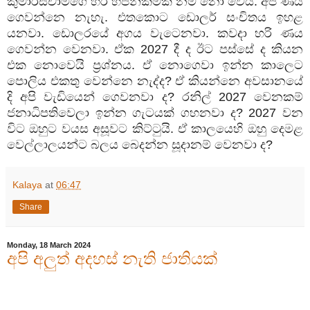
කුමාරස්චාමිගෙ
හරි
හපන්කමක්
නම්
නො
වෙයි
.
අපි
ණය
ගෙවන්නෙ
නැහැ
.
එතකොට
ඩොලර්
සංචිතය
ඉහළ
යනවා
.
ඩොලරයේ
අගය
වැටෙනවා
.
කවදා
හරි
ණය
ගෙවන්න
වෙනවා
.
ඒක
2027
දී
ද
ඊට
පස්සේ
ද
කියන
එක
නොවෙයි
ප්‍රශ්නය
.
ඒ
නොගෙවා
ඉන්න
කාලෙට
පොලිය
එකතු
වෙන්නෙ
නැද්ද
?
ඒ
කියන්නෙ
අවසානයේ
දි
අපි
වැඩියෙන්
ගෙවනවා
ද
?
රනිල්
2027
වෙනකම්
ජනාධිපතිවෙලා
ඉන්න
ගැටයක්
ගහනවා
ද
? 2027
වන
විට
ඔහුට
වයස
අසූවට
කිට්ටුයි
.
ඒ
කාලයෙහි
ඔහු
දෙමළ
වෙල්ලාලයන්ට
බලය
බෙදන්න
සූදානම්
වෙනවා
ද
?
Kalaya
at
06:47
Share
Monday, 18 March 2024
අපි අලුත් අදහස් නැති ජාතියක්