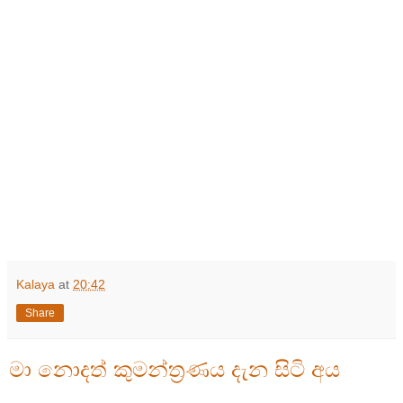
මනෝවිශේලේෂණය
දත් අයට සැලැස්ම (ඊනියා කුමන්ත්
රණ)
කතාව
අලුත් දෙයක් නොවේය කියා.
පොඩි ප්
රශ්නෙකට තියෙන්නෙ බටහිර
දැනුමෙ කෙළ පැමිණි
පඬි නැට්ටන්ට ඊයෙ පෙරේදා වෙනකම්
බටහිර සැලැස්ම ගැන කිසිවක් කියන්න
බැරි වීම.
Kalaya
at
20:42
Share
මා නොදත් කුමන්ත්‍රණය දැන සිටි අය