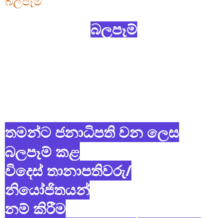
බලපෑම්
බලපෑම්
තමන්ට ජනාධිපති වන ලෙස
බලපෑම් කළ
විදෙස් තානාපතිවරු/
නියෝජිතයන්
තමන්ට ජනාධිපති වන ලෙස
බලපෑම් කළ
විදෙස් තානාපතිවරු/
නියෝජිතයන්
නම් කිරීම