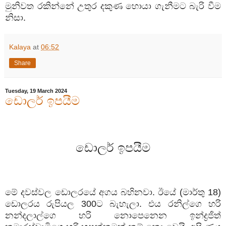
මුනිවත
රකින්නේ
උතුර
දකුණ
හොයා
ගැනීමට
බැරි
වීම
නිසා
.
Kalaya
at
06:52
Share
Tuesday, 19 March 2024
ඩොලර් ඉපයීම
ඩොලර්
ඉපයීම
මේ
දවස්වල
ඩොලරයේ
අගය
බහිනවා
.
ඊයේ
(
මාර්තු
18)
ඩොලරය
රුපියල
300
ට
බැහැලා
.
එය
රනිල්ගෙ
හරි
නන්දලාල්ගෙ
හරි
නොපෙනෙන
ඉන්ද්‍රජිත්