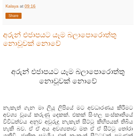
Kalaya
at
09:16
Share
අරුන් එජාපයට යෑම බලාපොරොත්තු
නොවූවක් නොවේ
අරුන්
එජාපයට
යෑම
බලාපොරොත්තු
නොවූවක්
නොවේ
නැකැත්
ගැන
මා
ලියූ
ලිපියේ
මට
අවධාරණය
කිරීමට
අවශ්‍ය
වූයේ
කරුණු
දෙකක්
.
එකක්
සිංහල
සංස්කෘතියේ
විවිධත්වය
අනුව
අවුරුදු
නැකැත්
සීට්ටු
කිහිපයක්
තිබිය
හැකි
බව
.
ඒ
ඒ
අය
අවශ්‍යතාව
මත
ඒ
ඒ
සීට්ටු
තෝරා
ගනීවි
.
ජාතික
සමගිය
එක්
නැකැත්
සීට්ටුවක්
පමණක්