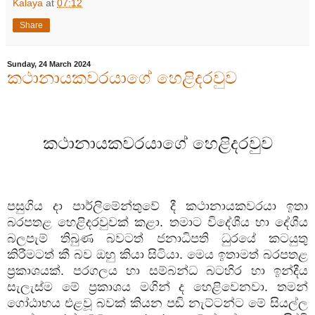
Kalaya
at
07:12
Share
Sunday, 24 March 2024
කථානායකවරයාගේ හෙළිදරවුව
කථානායකවරයාගේ
හෙළිදරවුව
පසුගිය
දා
පාර්ලිමේන්තුවේ
දී
කථානායකවරයා
ඉතා
බරපතළ
හෙළිදරවුවක්
කළා
.
තමාට
විදේශීය
හා
දේශීය
බලපැම්
තිබුණ
බවටත්
ජනාධිපති
ධුරයේ
කටයුතු
කිරීමටත්
කී
බව
ඔහු
කියා
සිටියා
.
මෙය
ඉතාමත්
බරපතළ
ප්‍රකාශයක්
.
පරගලය
හා
සම්බන්ධ
බටහිර
හා
ඉන්දීය
සැලැස්ම
මේ
ප්‍රකාශය
මගින්
ද
හෙළිවෙනවා
.
තමන්
ගෝඨාභය
එළවූ
බවක්
කියන
පඬි
නැට්ටන්ට
මේ
සියල්ල