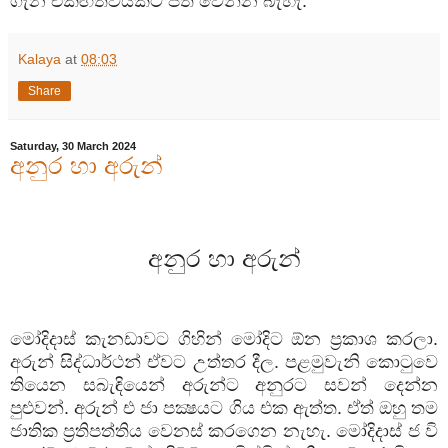
ගැන
එකඟත්වයකට
පත්
වෙන්න
බැහැ
.
Kalaya
at
08:03
Share
Saturday, 30 March 2024
අනුර හා අරුන්
අනුර
හා
අරුන්
මෝදිදාස්
කැනඩාවට
ගිහින්
මෝදිට
ඕන
ප්‍රකාශ
කරලා
.
අරුන්
සිද්ධාර්ථන්
ඒවට
උත්තර
දීල
.
පළමුවැනි
කොටුවෙ
තියෙන
සබැඳියෙන්
අරුන්ට
අනුරට
සවන්
දෙන්න
පුළුවන්
.
අරුන්
එ
ජා
පක්‍ෂයට
ගිය
එක
ඇත්ත
.
ඒත්
ඔහු
තම
ජාතික
ප්‍රතිපත්තිය
වෙනස්
කරගෙන
නැහැ
.
මෝදිදාස්
ජ
වි