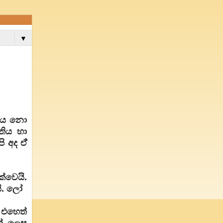
▼
වැය නො
තිය හා
 අද ඒ්
්වෙයි.
යි. ලෝ
 එහෙත්
ක් ලෙස