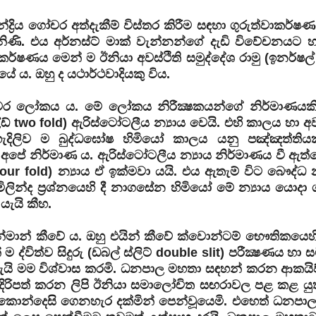
‍රිය ගෝචර අත්දැකීම් විස්තර කිරීම සඳහා ගුරුත්වාකර්ෂ
ිණි. එය අර්නස්ට් මාක් වැන්නන්ගේ දැඩි විවේචනයට හස
්ෂණය මෙන් ම ඊනියා අවස්ථිති සමුද්දේශ රාමු (ඉනර්ෂල් ෆ්
යේ ය. ඔහු ද යථාර්ථවාදියකු විය.
ගෝචර ලෝකය ය. මේ ලෝකය නිරීක්‍ෂකයන්ගේ නිර්මාණයක
්ඩ් two fold) ඇරිස්ටෝටලීය න්‍යාය වෙයි. එහි කාලය හා
ැදිලිව ම බුද්ධඝෝෂ හිමියෝ කාලය යනු පඤ්ඤත්තියක
අපේ නිර්මාණ ය. ඇරිස්ටෝටලීය න්‍යාය නිර්මාණය වී ඇත්
ur fold) න්‍යාය ඒ ඉක්මවා යයි. එය ඇතැම් විට බෞද්ධ න
ලින්ද ප්‍රශ්නයෙහි දී නාගසේන හිමියෝ මේ න්‍යාය යොදා 
ැයි කීහ.
මාන් කීවේ ය. ඔහු එයින් කීවේ ක්වොන්ටම් භෞතිකයෙහි 
ිත්ව සිදුරු (ඩබල් ස්ලිට් double slit) පරීක්‍ෂණය හා 
 යැයි මම විශ්වාස කරමි. ධනපාල මහතා සඳහන් කරන ආකයිව්
දිරිපත් කරන ලිපි ඊනියා සමාලෝචිත සඟරාවල පළ කළ යු
ේ කොන්දෙසි ගෙනහැර දක්මින් පෙන්වූයෙමි. එහෙත් ධනපා