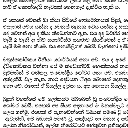
එලෙස සමාලෝචිත සඟරාවක ලිපිය පළ නො කිරීම වරදක්
නම් ඒ කොන්දේසි නැවතත් ගෙනහැර දැක්විය හැකි ය.
ඒ කෙසේ වෙතත් මා කියා සිටියේ ෆෝටෝනයක් සිදුර
එතැනත් වේය යන්න ද වෙනත් තැනක වේය යන්න ද සත්‍ය ය.
දේ වෙනත් අය ද කියා තිබෙන්නට ඇත. එය අද බටහිර භෞත
මැයි 2 වැනි දා නිව් සයන්ටිස්ට් සඟරාව කියවීමෙන් ද 
යැයි මම නො කියමි. එය නොපිළිගත් බෝම් වැන්නෝ ද සි
චතුස්කෝටිකය ඊනියා යථාර්ථයක් නො වේ. එය ද අපේ නිර
ද්විකෝටිකය වන්නා සේ ම ක්වොන්ටම් භෞතිකයේ න්‍යාය
මුළුමනින් ම ගත්කල පංචෙන්ද්‍රිය ගෝචර නො වේ. එකවර 
අත්දැකීම් වල නැත. නාථ දෙවියන ්අප බොහෝ දෙනක
නො වේ. එහෙත් ඒ සියල්ල ද මුසා ය. අප ගොතන සියල්ල 
බුදුන් වහන්සේ මේ ලෝකයට ඔබ්බෙන් වූ පංචෙන්ද
ගෝචර වෙයි. එහෙත් අප සියළු දෙනාගේ ම මනස්වලට ඒ
ලෙස ගනිමු. එහෙත් ඒ පැනවෙන්නේ බඹයක් පමණ වූ මේ සි
ඇවැත්නි, මේ බඹයක් පමණ වූ, සඤ්ඤාව හා මනස ද ස
ලෝක නිරෝධයත්, ලෝක නිරෝධයට හේතුවන ප්‍රතිපදාව