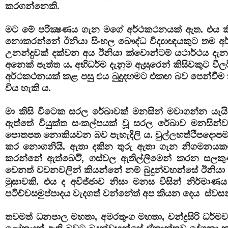
කරගන්නෙකි.
මට මේ පරික්‍ෂණය ගැන මගේ අර්ථකථනයක් ඇත. එය කිසි
නොකරන්නේ ඊනියා සිංහල බෞද්ධ විද්‍යාඥයකුට තම අර්
උනන්දුවක් දක්වන අය ඊනියා ක්වොන්ටම් යථාර්ථය දැනග
අනෙක් පැත්ත ය. අභිධර්ම දැනුම ඇසුරෙන් කිසිවකුට ව
අර්ථකථනයක් කළ පසු එය බුදුදහමට එකඟ බව පෙන්වී
විය හැකි ය.
මා කිසි විටෙක සරල රේඛාවක් මනසින් මවාගන්න යැයි 
ඇත්තේ වියුක්ත සංකල්පයක් වූ සරල රේඛාව මනසින
පොතපත නොකියවන බව පැහැදිලි ය. චුල්ලහත්ථිපදොපම 
කර නොගනියි. ඇතා දකින තුරු ඇතා ගැන නිගමනයකට 
කරන්නේ ඇත්බෙටි්, ගස්වල ඇතිල්ලීමෙන් කරන සලක
වෙනත් වචනවලින් කියන්නේ නම් බුදුන්වහන්සේ ඊනියා ප්‍
මුසාවකි. එය ද අවිජ්ජාව නිසා මනස විසින් නිර්මා
පටිච්චසමුප්පාදය වැදගත් වන්නේත් අප කියන දෙය ස්ව
තවමත් ධනපාල මහතා, අමරතුංග මහතා, චන්ද්‍රසිරි ධර්