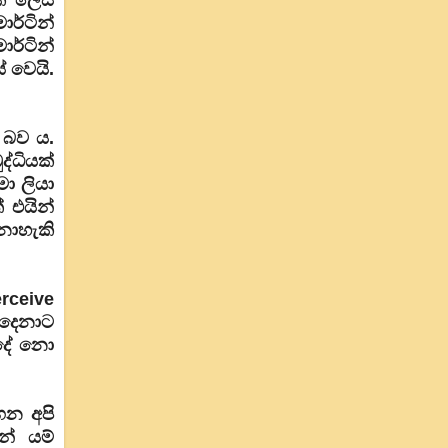
ර්ටින්
ර්ටින්
 වෙයි.
 බව ය.
්ධියක්
ා ලියා
 එයින්
නොහැකි
rceive
 දෙනාට
 දේ නො
ෙන අපි
න් යම්