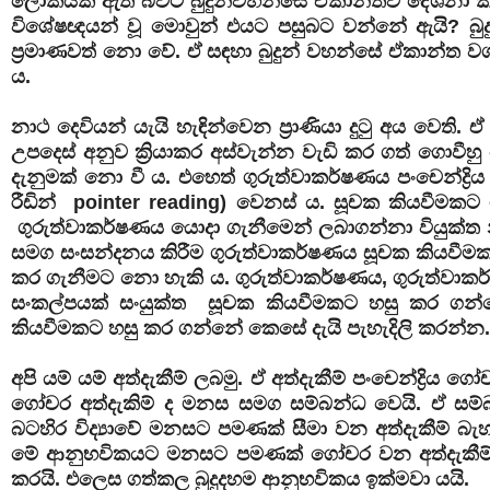
ලෝකයක් ඇති බවට බුදුන්වහන්සේ ඒකාන්තව දේශනා කර ඇත
විශේෂඥයන් වූ මොවුන් එයට පසුබට වන්නේ ඇයි? බුදුන්වහ
ප්‍රමාණවත් නො වේ. ඒ සඳහා බුදුන් වහන්සේ ඒකාන්ත වශය
ය.
නාථ දෙවියන් යැයි හැඳින්වෙන ප්‍රාණියා දුටු අය වෙති. ඒ
උපදෙස් අනුව ක්‍රියාකර අස්වැන්න වැඩි කර ගත් ගොවීහු 
දැනුමක් නො වී ය. එහෙත් ගුරුත්වාකර්ෂණය පංචෙන්ද්‍
රීඩින් pointer reading) වෙනස් ය. සූචක කියවීමකට ගු
ගුරුත්වාකර්ෂණය යොදා ගැනීමෙන් ලබාගන්නා වියුක්ත නි
සමග සංසන්දනය කිරීම ගුරුත්වාකර්ෂණය සූචක කියවීම
කර ගැනීමට නො හැකි ය. ගුරුත්වාකර්ෂණය, ගුරුත්වාක
සංකල්පයක් සංයුක්ත සූචක කියවීමකට හසු කර ගන්නේ
කියවීමකට හසු කර ගන්නේ කෙසේ දැයි පැහැදිලි කරන්න.
අපි යම් යම් අත්දැකීම් ලබමු. ඒ අත්දැකීම් පංචෙන්ද්‍ර
ගෝචර අත්දැකිම් ද මනස සමග සම්බන්ධ වෙයි. ඒ සම්
බටහිර විද්‍යාවේ මනසට පමණක් සීමා වන අත්දැකීම් බැහැ
මේ ආනුභවිකයට මනසට පමණක් ගෝචර වන අත්දැකීම් අයත්
කරයි. එලෙස ගත්කල බුදුදහම ආනුභවිකය ඉක්මවා යයි.