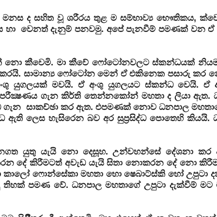
මනස ද සහිත වූ ශරීරය තුළ ම සම්භාව්‍ය භෞතිකය, ක්ව
ය හා වෙනත් දැනුම් පනවමු. අපේ පැනවීම් පමණක් වන ඒ 
න් නො කීවෙමි. මා කීවේ ෆෝටෝනවලට ස්කන්ධයක් නි
යා කරයි. සාමාන්‍ය ෆෝටෝන මෙන් ඒ එකිනෙක පසාරු කර න
 යුගලයක් මවයි. ඒ අංශු යුගලයට ස්කන්ධ වෙයි. ඒ 
ක්‍ෂණය ගැන කිර්ති තෙන්නකෝන් මහතා ද ලියා ඇත. ධර
ධ ගැන සාකච්ඡා කර ඇත. එපමණක් නොව ධනපාල මහතාග
 ඇති ලෙස හැසිරෙන බව අර සුප්‍රසිද්ධ පොතෙහි කියයි.
ින් දැනගත යුතු යැයි නො දෙසූහ. උන්වහන්සේ දේශනා කර
රන දේ කිරීමටත් අවැඩ යැයි සිතා නොකරන දේ නො කිරීම
මහතා කාලෝ ෆොන්සේකා මහතා හො ෂෙබාට්ස්කි හෝ උපුටා දක
ුදු තිහක් පමණ වේ. ධනපාල මහතාගේ උපුටා දැක්වීම් ම