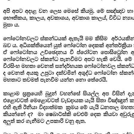
අපි අපට අදාළ වන ලෙස මෙසේ කියමු. මේ සඤ්ඤාව හා 
භෞතිකය, කාලය, අවකාශය, අවකාශ කාලය්, විවිධ න්‍යා
මුසා ය.
ෆෝටෝනවලට ස්කන්ධයක් ඇතැයි මම කිසිම අර්ථයකි
බව ය. අධිශක්තියෙන් යුත් ෆෝටෝන දෙකක් අන්තර්ක්‍රි
ඒ ෆෝටෝනය උච්ඡෙදනය වී ප්රෝටන පොසිට්‍රෝන අංශු
ෆෝටෝනවලට ස්කන්ධ පැනවීමට අපට හැකි වෙයි. මේ පරී
වීරසිංහ මහතා වෙනත් සන්දර්භයක ෆෝටෝනවල ස්කන්
ද වෙනත් අයකු උපුටා දක්වමින් අශුද්ධ ෆෝටෝන ස්කන්ධ
මහතාට තවමත් පැනවීම යන්න නො තේරෙයි.
කාළාම ස්‍රත්‍රයෙහි බුදුන් වහන්සේ සියල්ල අප විස
එළොවටත් මෙළොවටත් වැඩදායක යැයි සිතා විඤ්ඤූන් ක
එහි ඇති ඊනියා විද්‍යාත්මක ක්‍රමය මේ යැයි ධනපාල 
කියන්නේ ද? මා ෂෙබාට්ස්කි වෙළුම් දෙක කියවා අවුර
අලුත් කර ගැනීමට උපකාරි වනු ඇත.