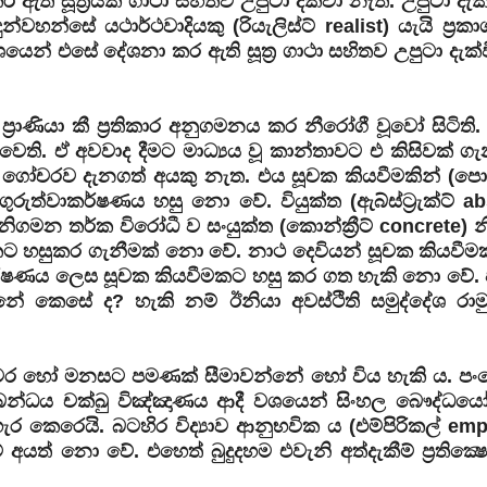
ි සූත්‍රයක් ගාථා සහිතව උපුටා දක්වා නැත. උපුටා දැක්
න්සේ යථාර්ථවාදියකු (රියැලිස්ට් realist) යැයි ප්‍රකා
ෙන් එසේ දේශනා කර ඇති සූත්‍ර ගාථා සහිතව උපුටා දැක්ව
 ප්‍රාණියා කී ප්‍රතිකාර අනුගමනය කර නීරෝගී වූවෝ සිටිති
වෙති. ඒ අවවාද දීමට මාධ්‍යය වූ කාන්තාවට එ කිසිවක් ගැ
රිය ගෝචරව දැනගත් අයකු නැත. එය සූචක කියවීමකින් (පොය
රුත්වාකර්ෂණය හසු නො වේ. වියුක්ත (ඇබ්ස්ට්‍රැක්ට් ab
ගමන තර්ක විරෝධී ව සංයුක්ත (කොන්ක්‍රීට් concrete) න
කට හසුකර ගැනීමක් නො වේ. නාථ දෙවියන් සූචක කියවීම
ර්ෂණය ලෙස සූචක කියවීමකට හසු කර ගත හැකි නො වේ. ව
 කෙසේ ද? හැකි නම් ඊනියා අවස්ථිති සමුද්දේශ රාම
ිය ගෝචර හෝ මනසට පමණක් සීමාවන්නේ හෝ විය හැකි ය. පංචෙන
බන්ධය චක්ඛු විඤ්ඤාණය ආදී වශයෙන් සිංහල බෞද්ධයෝ 
ර කෙරෙයි. බටහිර විද්‍යාව ආනුභවික ය (එම්පිරිකල් empi
 නො වේ. එහෙත් බුදුදහම එවැනි අත්දැකීම් ප්‍රතික්‍