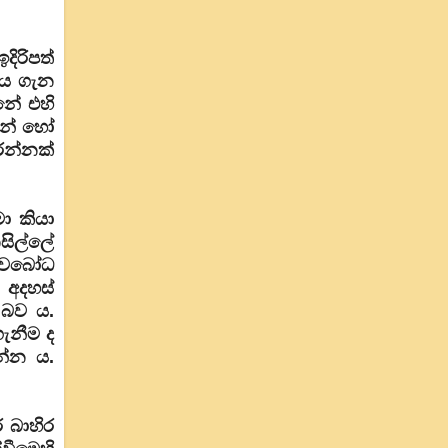
ිරිපත්
මය ගැන
නේ එහි
ුන් හෝ
රන්නක්
ා කියා
සිල්ලේ
 අවබෝධ
 අදහස්
 බව ය.
ගැනීම ද
න්න ය.
 බාහිර