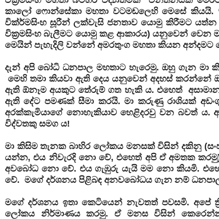
කාලෝ ෆොන්සේකා මහතා වටමඬලෙහි මෙසේ කියයි. “
වික්ර්මසිංහ සූරීන් ලක්‌වැසි ජනතාව යොමු කිරීමට ය
වික්‍රමසිංහ බැලීමට යොමු කළ ආකාරය) යනුවෙන් වෙන
මෙයින් පැහැදිලි වන්නේ අමරතුංග මහතා කියන අන්දමට 
දැන් අපි බෝධි ධනපාල මහතාට හැරෙමු. ඔහු ගැන මා ක
මෙහි තමා කියවා ඇති දෙය යනුවෙන් අදහස් කරන්නේ ඔහු
ඇති ඕනෑම අයකුට තේරුම් ගත හැකි ය. එහෙත් අසාමාන්‍
ඇති දේට පමණක් සීමා කරයි. මා කරුණු රාශියක් අඩංග
අරක්කැමියාගේ නොහැකියාව හෙළිදරවු වන බවත් ය. අ
විද්වතකු සමග ය!
මා කිසිම තැනක බාහිර ලෝකය මනසක් විසින් දකිනු (
යන්න, එය නිවැරදි නො වේ, එහෙත් අපි ඒ අමතක කරම
අවබෝධ නො වේ. එය ගැඹුරු යැයි මම නො කියමි. එ
වේ. මගේ දර්ශනය පිළිබඳ අනවබෝධය ගැන නම් ධනපාල 
මගේ දර්ශනය ඉතා කෙටියෙන් නැවතත් පවසමි. අපේ ත්
ලෝකය නිර්මාණය කරමු. ඒ මනස විසින් කෙරෙන්නක