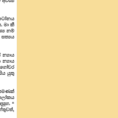
අවශ්‍ය
ෆෝටෝනය
 මා කී
‍ය නම්
 සත්‍යය
න්‍යාය
න්‍යාය
ය ගෝචර
ය යුතු
 පමණක්
ල ලෝකය
සූහ. “
තුවත්,