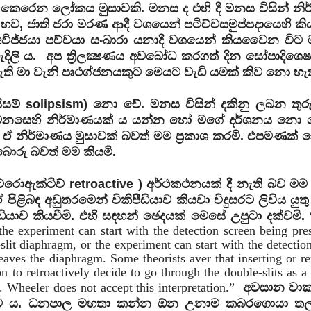
ය කෙරෙන ලෝකය මුසාවකි. මනස ද එහි දී මනස විසින් නි
භව, ජාති ජරා මරණ ආදී වශයෙන් පටිච්චසමුප්පදායෙහි ක
විජ්ජයා පච්චයා සංඛාරා යනාදී වශයෙන් කියවෛන විට
ලි ය. අප ත්‍රිලක්‍ෂණය අවබෝධ කරගත් දින සෝපාදිශෙ
ි මා වැනි පෘථග්ජනයකුට මෙයට වැඩි යමක් කිව නො හැ
ිසම් solipsism) නො වේ. මනස විසින් දකිනු ලබන තුරු
සෙහි නිර්මාණයක් ය යන්න හෝ මගේ දර්ශනය නො ව
ඒ නිර්මාණය මුසාවක් බවත් මම ප්‍රකාශ කරමි. එපමණක්
 බොරු බවත් මම කියමි.
(රෙට්රොඇක්ටිව් retroactive ) අර්ථකථනයක් දී නැති බව ම
ළිබඳ අඩුතරමෙන් විකිපීඩියාව කියවා විදුසරට ලිවිය යුත
ඩියාව කියවීමි. එහි සඳහන් ඡෙදයක් මෙසේ උපුටා දක්වමි.
 the experiment can start with the detection screen being pre
slit diaphragm, or the experiment can start with the detectio
leaves the diaphragm. Some theorists aver that inserting or 
 to retroactively decide to go through the double-slits as a 
a. Wheeler does not accept this interpretation.”
අවසාන වාක්
ා බව ය. ධනපාල මහතා කන්න ඕන උනාම කබරගොයා ත