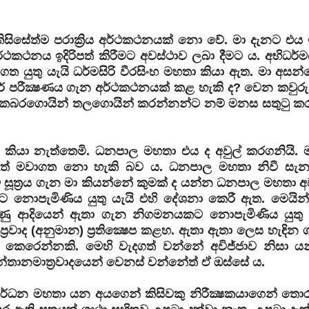
සේත්ම පරාක්‍රිය අර්ථකථනයක් නො වේ. මා දැනට එය ඉද
ථකථනය ඉදිරිපත් කිරීමට අවස්ථාව ලබා දීමට ය. අභිධර්
ත යුතු යැයි ධර්මසිරි වීරසිංහ මහතා කියා ඇත. මා අසන්
ීලර් පරීක්‍ෂණය ගැන අර්ථකථනයක් කළ හැකි ද? වෙන කවුර
ම කබරගොයින් තලගොයින් කරන්නන්ට නම් මනස සතුටු ක
කියා නැත්තෙමි. ධනපාල මහතා එය ද අවුල් කරගනියි. ම
්වත් මවාගත නො හැකි බව ය. ධනපාල මහතා නිවී සැන
සූත්‍රය ගැන මා කියන්නේ කුමක් ද යන්න ධනපාල මහතා
නොපැමිණිය යුතු යැයි එහි දේශනා කෙරී ඇත. මෙයින්
ුණු ආදියෙන් ඇතා ගැන නිගමනයකට නොපැමිණිය යුතු
රවාද (අනුමාන) ප්‍රතික්‍ෂෙප කළහ. ඇතා ඇතා ලෙස හැඳින 
ණය කෙරෙන්නකි. මෙහි වැදගත් වන්නේ අවිජ්ජාව නිසා ය
සන්තානමාත්‍රවාදයෙන් වෙනස් වන්නේත් ඒ ඔස්සේ ය.
මවර්ධන මහතා යන අයගෙන් කිසිවකු නිරීක්‍ෂකයාගෙන් තොර