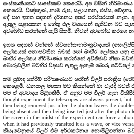
සංස්කෘතියකට සාපේක්‍ෂව කෙරෙයි. අප විසින් නිර්මාණ
කෙරෙයි. විඤ්ඤාණ, නාම රුප, සළායතන, ඵස්ස, වේදනා, 
දේ සහ ඉහත සඳහන් දර්ශනය අතර පරස්පරයක් නැත. අ
ඇතුලු සළායතන ද හේතු ඵල වශයෙන් ඇතිවන බව පැහැදි
අවබෝධ කරන්නේ යැයි සිතමි. නිවන් අවබෝධ කරගෙ නැත
ඉහත සඳහන් වන්නේ ස්වසන්තානමාත්‍රවාදයක් (සොලිප්ස
ලෝකයක් නොපවතින බවක් හෝ බාහිර ලෝකය යනු මන
බාහිර ලෝකය නිර්මාණය කරන්නේ අවිජ්ජාව නිසා බවත් 
බොරුවලින් බටහිර විද්‍යාව ඇතුලු ඇතැම් බොරු පට්ටපල්
තම ප්‍රමාද තේරීම් පරී’ක්‍ෂණයට ජෝන් වීලර් පරාක්‍රිය 
කෙළෙමි. ධනපාල මහතා මට කියන්නේ මා වැරදි බවත් ඒ පි
මම ඒ අවවාදය පිළිගතිමි. ඒ අනුව මම වීලර් ගැන විකිපී
thought experiment the telescopes are always
present, but
then being removed just after the photon leaves the double-
being absent and then being inserted just after the photon 
the screen in the midst of the experiment can force a photon
when it had previously transited it as a wave, or vice vers
කියැවෙනුයේ වීලර් එම අර්ථකථනය නොපිළිගන්න