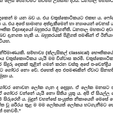
 ලෙස පෙන්වීමට තවමත් උත්සාහ දරයි. ධනපාල මහතාට 
ු දෙකෙන් ම යන බව ය. එය චතුස්කොටිකයට එකඟ ය. 
 එය අපේ සාමාන්‍ය අත්දැකීමෙන් හා න්‍යායෙන් වෙනස් ය.
ික විද්‍යාඥයෝ බහුතරය පිළිගනිති. ධනපාල මහතාට අවශ්
ඒ බව දැනගත හැකි ය. බහුතරයක් පිළිගත් පමණින් ඒ ඊනියා
ටියහ.
්මාණයකි. සම්භාව්‍ය (ක්ලැසිකල් classical) භෞතිකයේ 
 චතුස්කොාටිකය යැයි මම විශ්වාස කරමි. චතුස්කොාටික 
සිදුරු දෙකක් තුළින් ගමන් කරන වස්තු අපේ පංචෙන්ද්‍රි
ුට ගෝචර නො වේ. එහෙත් අප එපමණකින් ඒවාට සිනහසි
මුසා ය.
්‍රිය ගෝචර නොවන ලෝක ගැන ද දෙසූහ. ඒ ලෝක මනසට
 ගෝචර වන්නේ යැයි නො සිතිය යුතු ය. අපි ඒ සියල්
රුරෙහි ය. බුදුන් වහන්සේ සංයුත්ත නිකායෙහි මෙසේ දෙ
හිත වූ ශරීරය තුළ ම මම ලෝකයත් ලෝකය හටගැනීමට හේ
ත් පනවමි.”