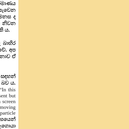
ර්මාණය
ියැවෙන
 මනස ද
ෂ නිවන
කි ය.
 බාහිර
ේ. අප
 නොව ඒ
ම සඳහන්
ු බව ය.
“In this
sent but
n screen
removing
particle
‍යයෙන්
ලගොයා