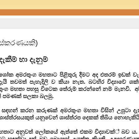
 සංස්කරණයකි)
දැකීම් හා දැනුම්
්ය අශෝක අමරතුංග මහතාට පිළිතුරු දීමට අද එතරම් ඉඩක් 
ි තවමත් පැහැදිලි ව කියා නැත. බටහිර විද්‍යාවේ ශක්
තුංග මහතා පහසු විටෙක තේරුම් කරන්නේ නම් මැනවි. අපි
ණක් පමණක් සලකා බලමු.
හතා සඳහන් කරන කරුණක් අමරතුංග මහතා විසින් උපුටා දැක
ාස්‌ත්රසයකුත් යනුවෙන් ශාස්‌ත්රප දෙකක්‌ තිබිය නොහැකි
හ මහතාට අනුවත් ලෝකයේ ඇත්තේ එකම විද්‍යාවක්් බව ය.
ෙරටට හඳුන්වා දුන් බව බොහෝ උගත්තු කියති. උදාහරණය