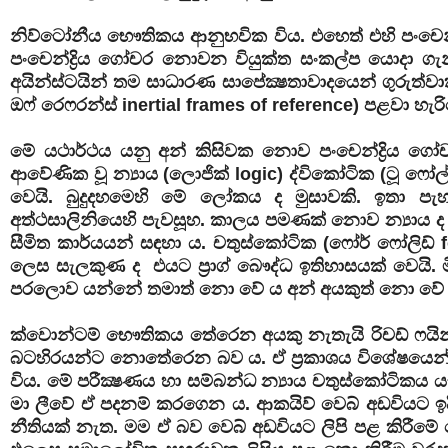
නිව්ටෝනීය භෞතිකය ආනුභවික විය. එහෙත් එහි පංචෙන්ද්
පංචෙන්ද්‍රිය ගෝචර නොවන වියුක්ත සංකල්ප යොදා ගැන
අයින්ස්ටයින් තම සාධාරණ සාපේක්‍ෂතාවාදයෙන් ගුරුත්වාකර
ඔෆ් රෙෆරන්ස් inertial frames of reference) පළවා හැරි
මේ යථාර්ථය යනු අන් කිසිවක නොව පංචෙන්ද්‍රිය 
ආවේණික වූ න්‍යාය (ලොජික් logic) ද්විකෝටික (ටූ ෆෝල
වෙයි. බුදුදහමෙහි මේ ලෝකය ද මුසාවකි. ඉතා පැහ
අත්ථසාලිනියෙහි පැවසූහ. කාලය පමණක් නොව න්‍යාය ද 
සීමිත කාර්යයන් සඳහා ය. චතුස්කෝටික (ෆෝර් ෆෝලිඩ් fo
ලෙස සැලකුණ ද එයට ප්‍රාග් බෞද්ධ ඉතිහාසයක් වෙයි. මි
පරලොව යන්නේ තමාත් නො වේ ය අන් අයකුත් නො වේ ය
ක්වොන්ටම් භෞතිකය තේරෙන අයකු නැතැයි රිචඩ් ෆයින්
බටහිරයන්ට නොතේරෙන බව ය. ඒ ප්‍රකාශය විශේෂයෙන් ම ද්ව
විය. මේ පරීක්‍ෂණය හා සම්බන්ධ න්‍යාය චතුස්කෝටිකය
මා ලීවේ ඒ පදනම් කරගෙන ය. ආකයිව් වෙබ් අඩවියට ඉ
නීතියක් නැත. මම ඒ බව වෙබ් අඩවියට ලිපි පළ කිරීම