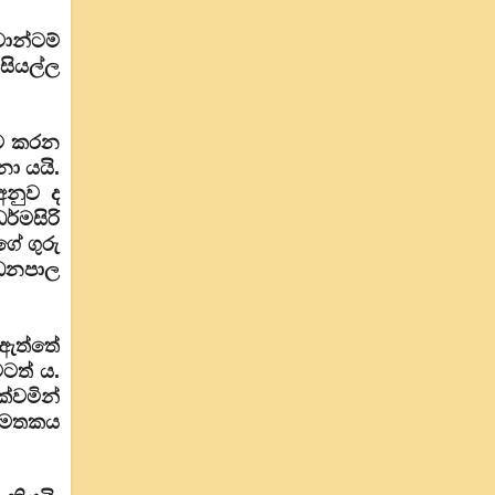
ොන්ටම්
සියල්ල
යම කරන
ො යයි.
අනුව ද
්මසිරි
ේ ගුරු
 ධනපාල
 ඇත්තේ
ටත් ය.
්වමින්
ට මතකය