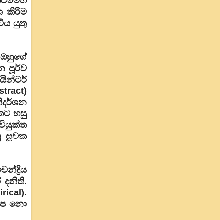
වීමෙහි
ශ කිරීම
ිය යුතු
. ඔහුගේ
න පූර්ව
ින්ටර්
stract)
ිදර්ශන
කට හසු
ියුක්ත
ු සූචක
්ද්‍රිය
දනිති.
rical).
ෂෙප නො