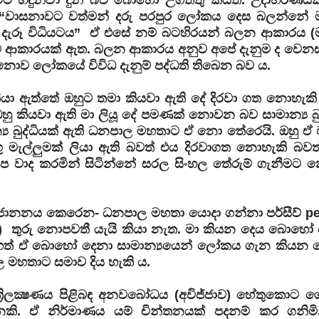
වාසනාවට වත්මන් දරු පරපුර ලෝකය දෙස බලන්නේ මා
ත්න දැරූ විධියටය” ඒ එසේ නම් බටහිරයන් බලන ආකාරය (මා
 ම ආකාරයක් ඇත. බලන ආකාරය අනුව අපේ දැනුම ද වෙනස්
නොව ලෝකයේ විවිධ දැනුම් පද්ධති තිබෙන බව ය.
ියා ඇත්තේ ඔහුට තමා කියවා ඇති දේ දිරවා ගත නොහැකි
 කියවා ඇති මා ලියූ දේ පමණක් නොවන බව සාමාන්‍ය බුද
ය බුද්ධියක් ඇති ධනපාල මහතාට ඒ නො තේරෙයි. ඔහු ඒ ම
ු මැල්ලුමක් ලියා ඇති බවත් එය දිරවාගත නොහැකි බවත්
ප වාද කරමින් සිටින්නේ සරල සිංහල තේරුම් ගැනීමට 
සංජානනය කෙරෙන- ධනපාල මහතා යොදා ගන්නා පර්සීව් pe
ු) තුරු නොපවතී යැයි කියා නැත. මා කියන දෙය බොහෝ
හෙත් ඒ බොහෝ දෙනා සාමාන්‍යයෙන් ලෝකය ගැන කියන
මහතාට සමාව දිය හැකි ය.
‍රිලක්‍ෂණය පිළිබඳ අනවබෝධය (අවිජ්ජාව) හේතුකොට ග
ි. ඒ නිර්මාණය යම් චින්තනයක් පදනම් කර ගනිමි