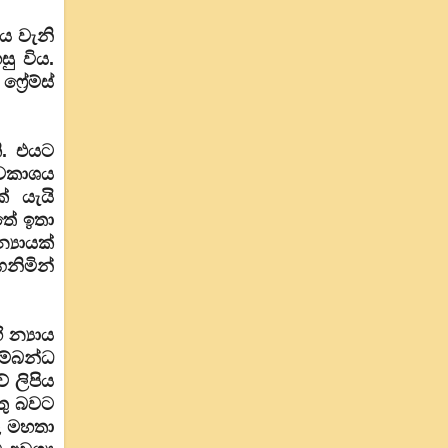
ණය වැනි
ු විය.
‍රේම්ස්
ි. එයට
 අවකාශය
් යැයි
තේ ඉතා
්‍යායක්
ගනිමින්
න්‍යාය
සම්බන්ධ
 ලිපිය
තු බවට
ල මහතා