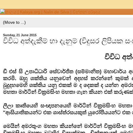
Sunday, 21 June 2015
විවිධ අත්දැකීම් හා දැනුම් (විදුසර ලිපියක
විවිධ අත්
ඩී එස් සි උපාධිධාරි සේවාර්ජිත (සම්මානිත) මහාචාර
කරමි. ඔහු ශක්තිය යනුවෙන් අදහස් කරන්නේ කුමක් දැය
බුදුදහමෙහි ශක්තිය යනු එකක් ම ද දෙකක් ද යන්න අමර
මහතා මාර්ටින් වික්‍රමසිංහ මහතා ගැන කියන එක් කරු
ලීලා කෘතියෙහි සංඥාපනයෙහි මාර්ටින් වික්‍රමසිංහ ම
''ආසියාතිකයන්ට එක ශාස්‌ත්රසයකුත් යුරෝපීයයන්ට එක ශ
මෙයින් අමරතුංග මහතා කියන්නේ මාර්ටින් වික්‍රමසිං
වික්‍රමසිංහ මහතා බටහිර විද්‍යාත්මක චින්තනයක් ම