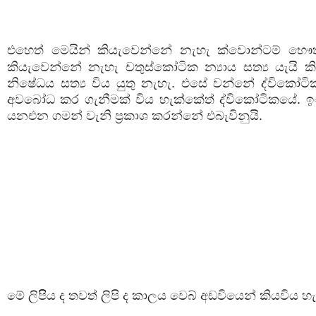
එහෙත් මෙයින් කියැවෙන්නේ නැහැ ක්වොන්ටම් භෞ
කියැවෙන්නේ නැහැ චතුස්කෝටික න්‍යාය සත්‍ය යැයි 
නිෂේධය සත්‍ය විය යුතු නැහැ. එසේ වන්නේ ද්වික
අවබෝධ කර ගැනීමක් විය හැක්කේත් ද්විකෝටිකයේ. ඉංග
යනඑන ගමන් වැනි ප්‍රකාශ කරන්නේ එබැවිනුයි.
මේ ලිපිිය ද තවත් ලිපි ද කාලය වෙබ් අඩවියෙන් කියවිය හැ