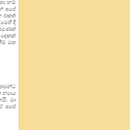
්‍ය නම්
නේ අපේ
න එකත්
මෙහි දී
 පමණක්
 දෙකක්
කීම් මත
 තමන්ට
න්‍යාය
යි. මා
 ඒ අපේ