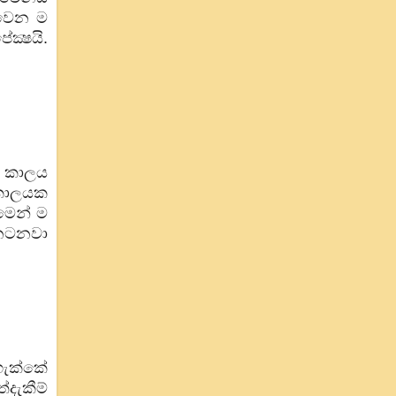
 වෙන ම
්‍ෂයි.
- කාලය
- කාලයක
මෙන් ම
 නටනවා
 හැක්කේ
දැකීම්