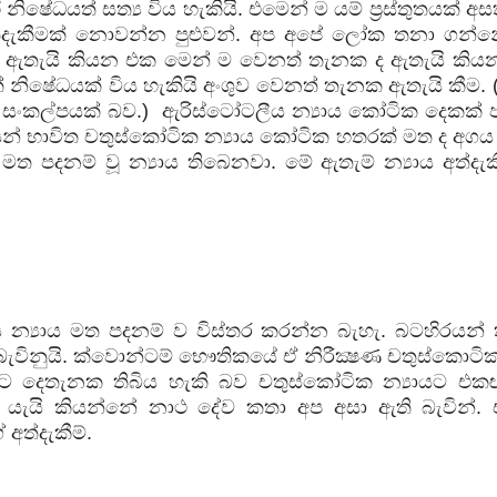
නිෂේධයත් සත්‍ය විය හැකියි. එමෙන් ම යම් ප්‍රස්තුතයක් අසත
 අත්දැකීමක් නොවන්න පුළුවන්. අප අපේ ලෝක තනා ගන්
න ඇතැයි කියන එක මෙන් ම වෙනත් තැනක ද ඇතැයි කිය
 නිෂේධයක් විය හැකියි අංශුව වෙනත් තැනක ඇතැයි කීම. (
 සංකල්පයක් බව.)
ඇරිස්ටෝටලීය න්‍යාය කෝටික දෙකක්
යයෙන් භාවිත චතුස්කෝටික න්‍යාය කෝටික හතරක් මත ද අගය
 මත පදනම් වූ න්‍යාය තිබෙනවා. මේ ඇතැම් න්‍යාය අත්දැ
 න්‍යාය මත පදනම් ව විස්තර කරන්න බැහැ. බටහිරයන්
නුයි. ක්වොන්ටම් භෞතිකයේ ඒ නිරීක්‍ෂණ චතුස්කොටික 
ිට දෙතැනක තිබිය හැකි බව චතුස්කෝටික න්‍යායට එකඟ
ැයි කියන්නේ නාථ දේව කතා අප අසා ඇති බැවින්.
අත්දැකීම්.