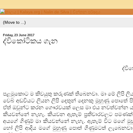
Friday, 23 June 2017
ද්විකෝටිකය ගැන
ද්ව
පළමුකොට ම කිවයුතු කරුණක් තිබෙනවා. මා මේ ලිපි ල
වෙබ් අඩවියට ලියන ලිපි දෙතුන් දෙනකු මුහුණු පොතේ 
ඒත් ඔවුන්ට කරන ගෞරවයක් ලෙස මා එය නවත්වන්න යන්
කියවන්නේ නැහැ. කියවන ඇතැම් ප්‍රතිචාරවලට පමණක් ම
අයගේ ගිණුම් මා කියවන්නේ නැහැ. ඇතැම් විට මගේ ම
හෝ ලිපි ආදිය මගේ මුහුණු පොත් ගිණුමටත් ලැබෙනවා. 