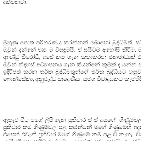
දක්වනවා.
මුහුණු පොත පරිහරණය කරන්නන් බොහෝ බුද්ධිමත්. සය
ඔවුන් දන්නේ එක ම විසඳුමයි. ඒ සයිටම් අහෝසි කිරීම. ඔ
ආණ්ඩු විරෝධී
අපේ කම ගැන කතාකරන ජනමාධ්‍යත් ඒ මත
,
ඔවුන් නිදහස් අධ්‍යාපනය ගැන කියන්නේ කුමක් ද යන්න පැ
ඉදිරිපත් කරන තර්ක බුද්ධිමතුන්ගේ තර්ක බුද්ධියට
ෆොන්සේකා
අනුරුද්ධ පාදෙණිය
සමග විවාදයකට කැමතියි
,
ඇතැම් විට මගේ ලිපි ගැන ප්‍රතිචාර ඒ ඒ අයගේ
ගිණුම්ව
ප්‍රතිචාර තම ගිණුම්වල පළ කරන්නේ මගේ ගිණුමෙහි අදා
එහෙත් එවැනි ප්‍රතිචාර මගේ ගිණුමේ නම් පළ වී නැහැ. ච