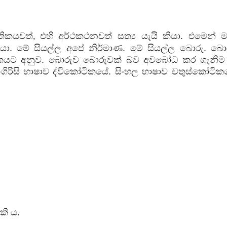
තිකයවත්
එහි අර්ථකථනවත් සත්‍ය යැයි කියා. එමෙන් ම
,
කියා. මේ සියල්ල අපේ නිර්මාණ. මේ සියල්ල බොරු. බො
ෝටිකයට අනුව. බොරුව බොරුවක් බව අවබෝධ කර ගැනීම 
ිරිසි භාෂාව ද්විකෝටිකයේ. සිංහල භාෂාව චතුස්කෝටික
කි ය.