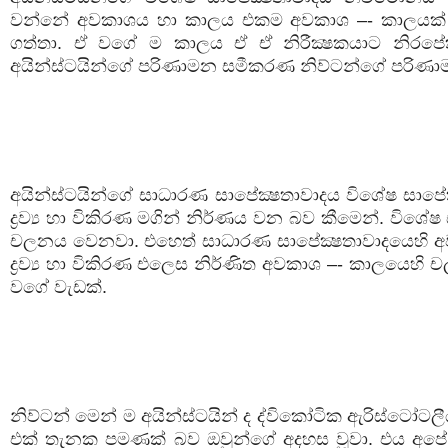
වන්නේ අවකාශය හා කාලය එකම අවකාශ –- කාලයක් 
ගත්තා. ඒ වගේ ම කාලය ඒ ඒ නිරීක්‍ෂකයාට නිරපේක්‍
අයින්ස්ටයින්ගේ පරිණාමන සමීකරණ නිව්ටන්ගේ පරිණ
අයින්ස්ටයින්ගේ සාධාරණ සාපේක්‍ෂතාවාදය විශේෂ සාප
ද්‍රව්‍ය හා විකිරණ මගින් නිර්ණය වන බව කීමෙන්. විශේෂ
චලනය වෙනවා. එහෙත් සාධාරණ සාපේක්‍ෂතාවාදයෙහි අවකා
ද්‍රව්‍ය හා විකිරණ එලෙස නිර්ණිත අවකාශ –- කාලය
වගේ වැඩක්.
නිව්ටන් මෙන් ම අයින්ස්ටයින් ද ද්විකෝටික ඇරිස්ටෝට
එක් තැනක පමණක් බව ඔවුන්ගේ අදහස වූවා. එය අපේ 