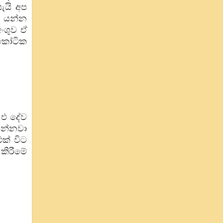
ැයි අප
ා යන්න
අංශුව ඒ
ිකෝටික
 එ දේව
ගන්නවා
ක් විට
කිරීමේ