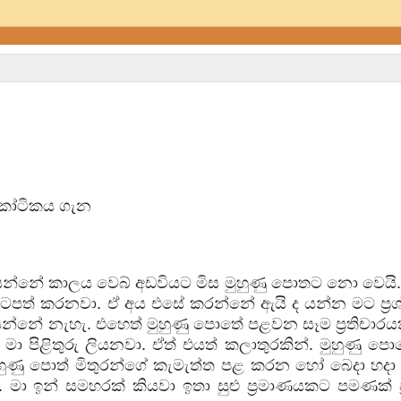
ිකෝටිකය ගැන
ියන්නේ කාලය වෙබ් අඩවියට මිස මුහුණු පොතට නො වෙයි
පිටපත් කරනවා. ඒ අය එසේ කරන්නේ ඇයි ද යන්න මට ප්‍රශ
නේ නැහැ. එහෙත් මුහුණු පොතේ පළවන සෑම ප්‍රතිචාරයක
ා පිළිතුරු ලියනවා. ඒත් එයත් කලාතුරකින්. මුහුණු පො
ුහුණු පොත් මිතුරන්ගේ කැමැත්ත පළ කරන හෝ බෙදා හදා
මා ඉන් සමහරක් කියවා ඉතා සුළු ප්‍රමාණයකට පමණක් ප්‍