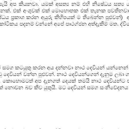
යැයි අප කියනවා. යමක් අසත්‍ය නම් එහි නිෂේධය සත්‍ය ය
වන්නක්. එක් අංශුවක් එක් මොහොතක එක් තැනක පවතිනව
ේධය ප්‍රකාශ කරන අයුරු කිහිපයක් ම තිබෙන්න පුළුවන්)
ටිකය පදනම් වන්නේ අපේ පෘථග්ජන අත්දැකීම් මත. ද්ව
 සමග කටයුතු කරන අය දන්නවා නාථ දෙවියන් යන්නෙන්
ු දෙවියන් වන්න පුළුවන්. නාථ දෙවියන්ගෙන් දැනුම ලබා 
 කොහොමටත් අප දැනගත් දෙයක් තමයි නාථ දෙවියන්ට එ
ක් නොවන බව කිව යුතුයි. මට දෙවියන් සමග සංනිවේදනය 