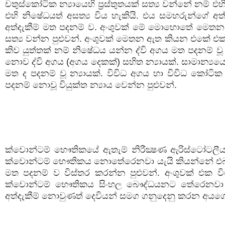
චතුස්කෝටික න්‍යායෙහි ප්‍රස්තුතයක් සත්‍ය වන්නේ නම් එහි 
එහි නිෂේධයත් අසත්‍ය විය හැකියි. එය සමහරුන්ගේ
අත්දැකීම් මත පදනම් ව. අංශුවක් මේ මොහොතේ මෙත
සත්‍ය වන්න පුළුවන්. අංශුවක් මෙතන ඇත කියන එකේ එක්
කිව යුත්තක් නම් නිෂේධය යන්න ද්වි අගය මත පදනම් වූ
නොව ද්වි අගය (අගය දෙකක්) සහිත න්‍යායක්. සාමාන්‍
මත ද පදනම් වූ න්‍යායක්. විවිධ අගය හා විවිධ කෝටික
පදනම් නොවූ වියුක්ත න්‍යාය වෙන්න පුළුවන්.
ක්වොන්ටම් භෞතිකයේ ඇතැම් නිරීක්‍ෂණ ඇරිස්ටෝටලීය
ක්වොන්ටම් භෞතිකය නොතේරෙනවා යැයි කියන්නේ එබැවි
මත පදනම් ව විස්තර කරන්න පුළුවන්. අංශුවක් එක ව
ක්වොන්ටම් භෞතිකය සිංහල බෞද්ධයනට තේරෙනවා ය
අත්දැකීම් නොවුණත් දෙවියන් සමග ගනුදෙනු කරන අයගේ 