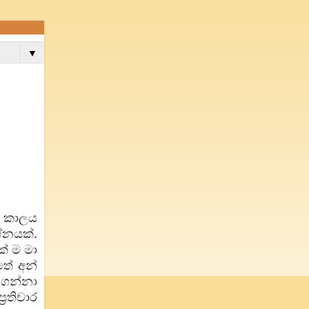
▼
. කාලය
්නයක්.
් ම මා
තේ අන්
 ගන්නා
රතිචාර