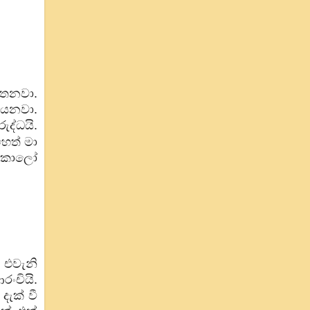
තෙනවා.
කියනවා.
ද්ධයි.
හෙත් මා
් කාලෝ
 එවැනි
රංචියි.
දැක් වී