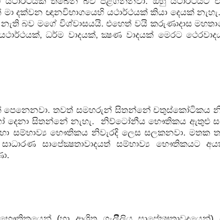
් යථාර්ථයක් තිබෙන බව පිළිගන්නවා. ඔහු යථාර්ථයට එ
් මා දක්වන ඥානවිභාගයෙහි යථාර්ථයක් කියා දෙයක් නැහැ.
ක් නැති බව මගේ විශ්වාසයයි. එහෙත් වයි කරුණාදාස මහත
යථාර්ථයක්
ධර්ම වාදයක්
ක්‍ෂණ වාදයක් මෙරට ථෙරවාද
,
,
ක් පෙනෙනවා. තවත් සමහරුන් සිතන්නේ චතුස්කෝටිකය නි
ෝ දෙනා සිතන්නේ නැහැ.
නිව්ටෝනීය භෞතිකය ඇතුළු සම්
හා සම්භාව්‍ය භෞතිකය නිවැරදි ලෙස සලකනවා. මතක 
 සාධාරණ සාපේක්‍ෂතාවාදයත් සම්භාව්‍ය භෞතිකයට අය
ණා.
භෞතිකයෙන් (හා ආශ්‍රිත ගැලීිලිය සාපේක්‍ෂතාවදයෙන්)