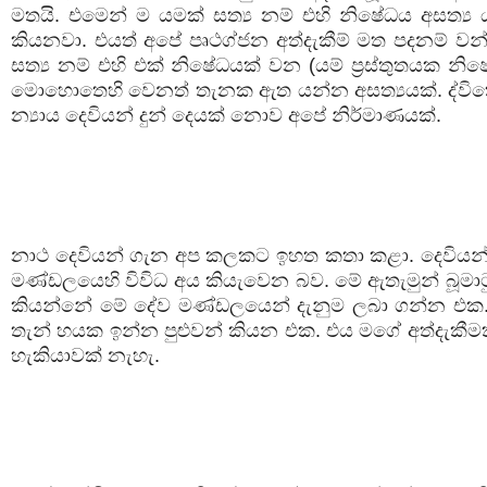
මතයි. එමෙන් ම යමක් සත්‍ය නම් එහි නිෂේධය අසත්‍ය 
කියනවා. එයත් අපේ පෘථග්ජන අත්දැකීම් මත පදනම් 
සත්‍ය නම් එහි එක් නිෂේධයක් වන (යම් ප්‍රස්තුතයක නිෂ
මොහොතෙහි වෙනත් තැනක ඇත යන්න අසත්‍යයක්. ද්විකෝ
න්‍යාය දෙවියන් දුන් දෙයක් නොව අපේ නිර්මාණයක්.
නාථ දෙවියන් ගැන අප කලකට ඉහත කතා කළා. දෙවියන්
මණ්ඩලයෙහි විවිධ අය කියැවෙන බව. මේ ඇතැමුන් බූමාට
කියන්නේ මේ දේව මණ්ඩලයෙන් දැනුම ලබා ගන්න එක.
තැන් හයක ඉන්න පුළුවන් කියන එක. එය මගේ අත්දැකීම
හැකියාවක් නැහැ.