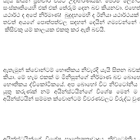
යැයි කියන ප්‍රතිචාර එයට උදාහරණයක්. ජෙරමි ලෙන්ට
සංස්කෘතියෙහි එක් එක් තේරුම් දෙන බව කියනවා. එහෙත
යථාර්ථ ද අපේ නිර්මාණ!
බුදුදහමෙහි ද ඊනියා යථාර්ථය
තවත් අයගේ පොත්පත්වල සඳහන් දෙයින් ගම්‍යවන්නේ 
කිසිවකු යම් කාලයක එකතු කර ඇති බවයි.
ඇතැමුන් ක්වොන්ටම් භෞතිකය නිවැරදි යැයි සිතන බව
කියා. මේ හැම එකක් ම මිනිසුන්ගේ නිර්මාණ බව බොහ
භෞතිකය ද්විකෝටිකයේ. අප බොහෝ විට නිව්ටෝනීය 
යුතු කරුණක් නම් අයින්ස්ටයින්ගේ විශේෂ මෙන් ම
අයින්ස්ටයින් සම්මත ක්වොන්ටම් විවරණවලට විරුද්ධ වු
අයින්ස්ටයින්ගේ විශේෂ සාපේක්‍ෂතාවාදය නිව්ටෝනීය 