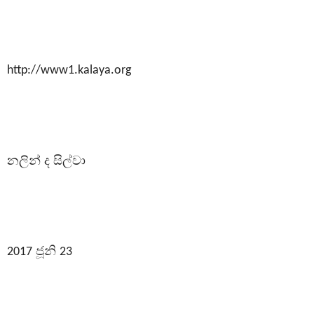
http://www1.kalaya.org
නලින් ද සිල්වා
ජූනි
2017
23