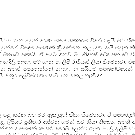
ිටම් ගැන ඔවුන් දරණ මතය කෙතරම් විදග්ධ දැයි මට හි
වුන්ගේ විසඳුම පමණක් ක්‍රියාත්මක කළ යුතු යැයි ඔවුන් 
යට පක්‍ෂයි. ඒ අයට අනුව මා නිදහස් අධ්‍යාපනයට විරු
හැදිලි නැහැ. මේ ගැන මා ලිපි රාශියක් ලියා තිබෙනවා. එ
 හසුවන බවක් පෙනෙන්නේ නැහැ. මා සයිටම් සම්බන්ධයෙන
. චතුර අල්විස්ට එය සංවිධානය කළ හැකි ද
?
ල පළ කරන බව මට ඇතැමුන් කියා තිබෙනවා. ඒ සමහරුන්
ළ ලිපියට ප්‍රතිචාර දක්වන ගමන් බව කියා තිබෙන බවත් ආ
ින්තනය සම්බන්ධයෙන් ජෙරමි ලෙන්ට් ගැන මා ලියු ලිපියට 