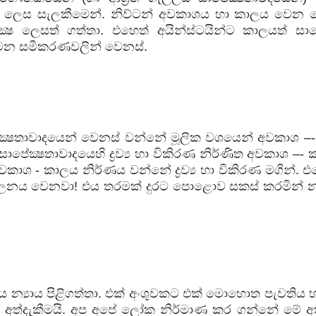
ලෙස සැලකීමෙන්. නිව්ටන් අවකාශය හා කාලය වෙන
ෂ ලෙසත් ගත්තා. එහෙත් අයින්ස්ටයින්ට කාලයත් සාපේක
ාමන සමීකරණවලින් වෙනස්.
ේක්‍ෂතාවාදයෙන් වෙනස් වන්නේ මූලික වශයෙන් අවකාශ –
 සාපේක්‍ෂතාවාදයෙහි ද්‍රව්‍ය හා විකිරණ නිර්ණිත අවකාශ –
ශ - කාලය නිර්ණය වන්නේ ද්‍රව්‍ය හා විකිරණ මගින්. එ
ෙහි චලනය වෙනවා! එය තරමක් දුරට පොළොව සකස් කරමින්
ලීය න්‍යාය පිළිගත්තා. එක් අංශුවකට එක් මොහොත පැවතිය
අත්දැකීමයි. අප අපේ ලෝක නිර්මාණ කර ගන්නේ මේ අත්