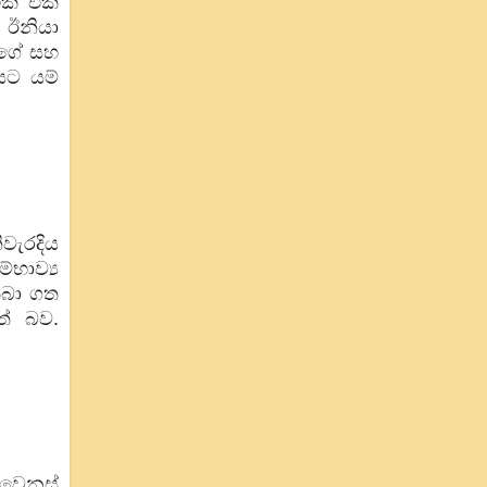
ක් එක්
 ඊනියා
ාගේ සහ
යට යම්
වැරදිය
භාව්‍ය
තබා ගත
ත් බව.
 වෙනස්