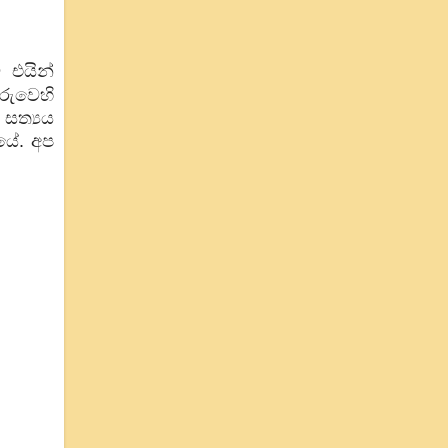
 එයින්
රුවෙහි
සත්‍යය
යේ. අප