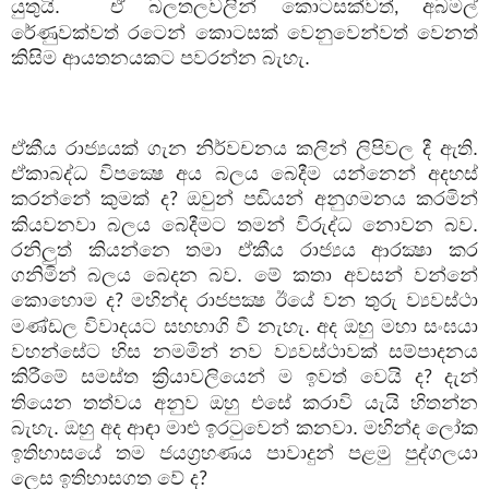
යුතුයි.
ඒ බලතලවලින් කොටසක්වත්
අබමල්
,
රේණුවක්වත් රටෙන් කොටසක් වෙනුවෙන්වත් වෙනත්
කිසිම ආයතනයකට පවරන්න බැහැ.
ඒකීය රාජ්‍යයක් ගැන නිර්වචනය කලින් ලිපිවල දී ඇති.
ඒකාබද්ධ විපක්‍ෂෙ අය බලය බෙදීම යන්නෙන් අදහස්
කරන්නේ කුමක් ද
ඔවුන් පඬියන් අනුගමනය කරමින්
?
කියවනවා බලය බෙදීමට තමන් විරුද්ධ නොවන බව.
රනිලුත් කියන්නෙ තමා ඒකීය රාජ්‍යය ආරක්‍ෂා කර
ගනිමින් බලය බෙදන බව. මේ කතා අවසන් වන්නේ
කොහොම ද
මහින්ද රාජපක්‍ෂ ඊයේ වන තුරු ව්‍යවස්ථා
?
මණ්ඩල විවාදයට සහභාගි වී නැහැ. අද ඔහු මහා සංඝයා
වහන්සේට හිස නමමින් නව ව්‍යවස්ථාවක් සම්පාදනය
කිරීමේ සමස්ත ක්‍රියාවලියෙන් ම ඉවත් වෙයි ද
දැන්
?
තියෙන තත්වය අනුව ඔහු එසේ කරාවි යැයි හිතන්න
බැහැ. ඔහු අද ආඳා මාළු ඉරටුවෙන් කනවා. මහින්ද ලෝක
ඉතිහාසයේ තම ජයග්‍රහණය පාවාදුන් පළමු පුද්ගලයා
ලෙස ඉතිහාසගත වේ ද
?