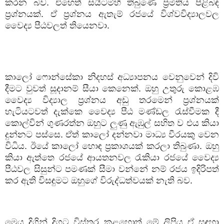
කරන බව. එහෙත් සයිටම්හි තිබුණෙ ප්‍රමිතිය පිළිබඳ
ප්‍රශ්නයක්. ඒ ප්‍රශ්නය ඇතැම් රජයේ විශ්වවිද්‍යාලවල
වෛද්‍ය පීඨවලත් තියෙනවා.
කාලෝ ෆොන්සේකා නිදහස් අධ්‍යාපනය වෙනුවෙන් දිවි
දීමට වුවත් සූදානම් සීයා කෙනෙක්. ඔහු උතුරු කොළඹ
වෛද්‍ය විද්‍යාල ප්‍රශ්නය අඩු තරමෙන් ප්‍රශ්නයක්
හැටියටවත් දැක්කෙ වෛද්‍ය පීඨ මණ්ඩල රැස්වීමක දී
කොල්වින් ගුණරත්න ඔහුට ලුණු ඇඹුල් සහිත ව එය කියා
දුන්නට පස්සෙ. ඒත් කාලෝ දන්නවා මාධ්‍ය වීරයකු වෙන
විධිය. ඊයේ කාලෝ හොඳ ප්‍රකාශයක් කරලා තිබුණා. ඔහු
කියා ඇත්තෙ රජයේ ආයතනවල රැකියා රජයේ වෛද්‍ය
පීඨවල සිසුන්ට පමණක් සීමා වන්නේ නම් රජය ඉදිරිපත්
කර ඇති විසඳුමට ඔහුගේ විරුද්ධත්වයක් නැති බව.
මෙය දිගින් දිගට විස්තර කළහොත් මේ ලිපිය ඒ සඳහා