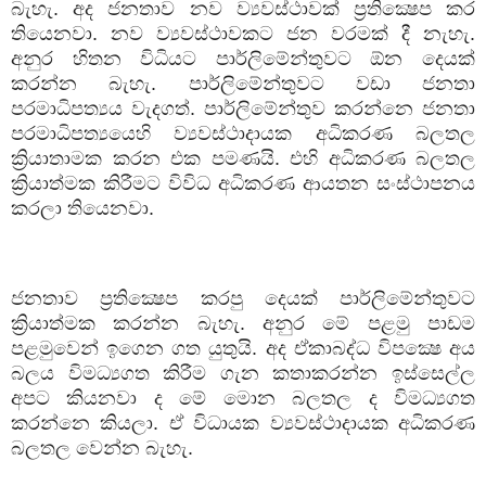
බැහැ. අද ජනතාව නව ව්‍යවස්ථාවක් ප්‍රතික්‍ෂෙප කර
තියෙනවා. නව ව්‍යවස්ථාවකට ජන වරමක් දී නැහැ.
අනුර හිතන විධියට පාර්ලිමේන්තුවට ඕන දෙයක්
කරන්න බැහැ. පාර්ලිමේන්තුවට වඩා ජනතා
පරමාධිපත්‍යය වැදගත්. පාර්ලිමේන්තුව කරන්නෙ ජනතා
පරමාධිපත්‍යයෙහි ව්‍යවස්ථාදායක අධිකරණ බලතල
ක්‍රියාතාමක කරන එක පමණයි. එහි අධිකරණ බලතල
ක්‍රියාත්මක කිරීමට විවිධ අධිකරණ ආයතන සංස්ථාපනය
කරලා තියෙනවා.
ජනතාව ප්‍රතික්‍ෂෙප කරපු දෙයක් පාර්ලිමේන්තුවට
ක්‍රියාත්මක කරන්න බැහැ. අනුර මේ පළමු පාඩම
පළමුවෙන් ඉගෙන ගත යුතුයි. අද ඒකාබද්ධ විපක්‍ෂෙ අය
බලය විමධ්‍යගත කිරීම ගැන කතාකරන්න ඉස්සෙල්ල
අපට කියනවා ද මේ මොන බලතල ද විමධ්‍යගත
කරන්නෙ කියලා. ඒ විධායක ව්‍යවස්ථාදායක අධිකරණ
බලතල වෙන්න බැහැ.