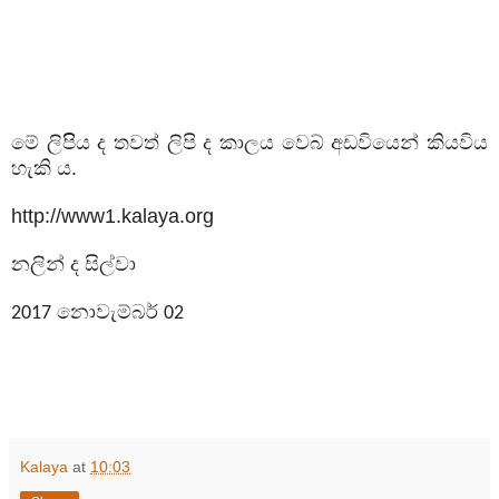
මේ ලිපිිය ද තවත් ලිපි ද කාලය වෙබ් අඩවියෙන් කියවිය
හැකි ය.
http://www1.kalaya.org
නලින් ද සිල්වා
නොවැම්බර්
2017
02
Kalaya
at
10:03