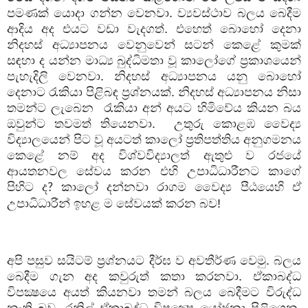
පමණක් යොදා ගන්න වෙනවා. ව්‍යවස්ථාව බලය බෙදීම
ආදිය අද එයට වඩා වැදගත්. එහෙත් බොහෝ දෙනා
නිදහස් අධ්‍යාපනය වෙනුවෙන් සටන් කෙළේ කුමක්
සඳහා ද යන්න මාධ්‍ය බුද්ධිමතා වූ කාලෝගේ ප්‍රකාශයෙන්
පැහැදිලි වෙනවා. නිදහස් අධ්‍යාපනය යනු බොහෝ
දෙනාට රැකියා පිළිබඳ ප්‍රශ්නයක්. නිදහස් අධ්‍යාපනය නිසා
තමන්ට ලැබෙන
රැකියා අන් අයට හිමිවේය කියන බය
ඔවුන්ට තවමත් තියෙනවා.
උතුරු කොළඹ වෛද්‍ය
විද්‍යාලයෙන් පිට වූ අයටත් කාලෝ ප්‍රතිපත්තිය අනුගමනය
කෙළේ නම් අද විශ්වවිද්‍යාලත් ඇතුළු ව රජයේ
ආයතනවල සේවය කරන එහි උපාධිධාරීනට කාගේ
පිහිට ද
කාලෝ දන්නවා රාගම වෛද්‍ය පීඨයෙහි ඒ
?
උපාධිධාරීන් ඉහළ ම සේවයක් කරන බව!
අපි පසුව සයිටම් ප්‍රශ්නයට දීර්ඝ ව අවතීර්ණ වෙමු. බලය
බෙදීම ගැන අද කවුරුත් කතා කරනවා. ඒකාබද්ධ
විපක්‍ෂයෙ අයත් කියනවා තමන් බලය බෙදීමට විරුද්ධ
නැති බව. රනිල් ඒකාබද්ධ විපක්‍ෂෙ යෝජනා පිළිගෙන.