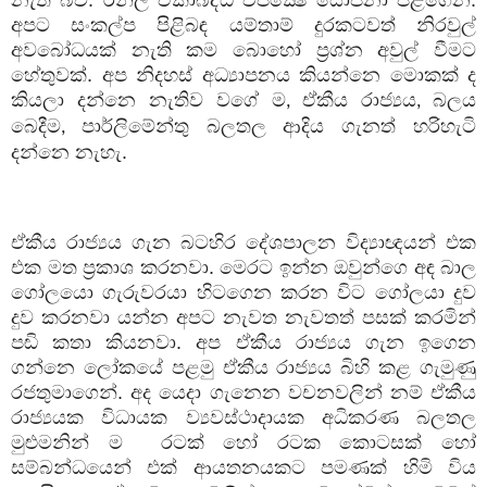
අපට සංකල්ප පිළිබඳ යම්තාම් දුරකටවත් නිරවුල්
අවබෝධයක් නැති කම බොහෝ ප්‍රශ්න අවුල් වීමට
හේතුවක්. අප නිදහස් අධ්‍යාපනය කියන්නෙ මොකක් ද
කියලා දන්නෙ නැතිව වගේ ම
ඒකීය රාජ්‍යය
බලය
,
,
බෙදීම
පාර්ලිමේන්තු බලතල ආදිය ගැනත් හරිහැටි
,
දන්නෙ නැහැ.
ඒකීය රාජ්‍යය ගැන බටහිර දේශපාලන විද්‍යාඥයන් එක
එක මත ප්‍රකාශ කරනවා. මෙරට ඉන්න ඔවුන්ගෙ අඳ බාල
ගෝලයො ගැරුවරයා හිටගෙන කරන විට ගෝලයා දුව
දුව කරනවා යන්න අපට නැවත නැවතත් පසක් කරමින්
පඬි කතා කියනවා. අප ඒකීය රාජ්‍යය ගැන ඉගෙන
ගන්නෙ ලෝකයේ පළමු ඒකීය රාජ්‍යය බිහි කළ ගැමුණු
රජතුමාගෙන්. අද යෙදා ගැනෙන වචනවලින් නම් ඒකීය
රාජ්‍යයක විධායක ව්‍යවස්ථාදායක අධිකරණ බලතල
මුළුමනින් ම
රටක් හෝ රටක කොටසක් හෝ
සම්බන්ධයෙන් එක් ආයතනයකට පමණක් හිමි විය