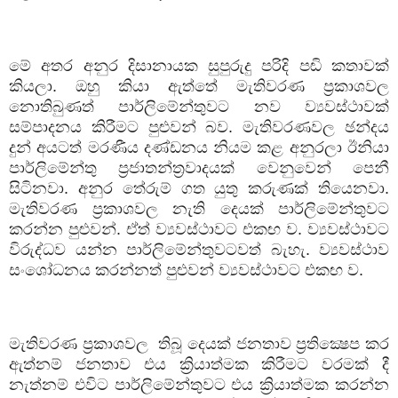
මේ අතර අනුර දිසානායක සුපුරුදු පරිදි පඬි කතාවක්
කියලා. ඔහු කියා ඇත්තේ මැතිවරණ ප්‍රකාශවල
නොතිබුණත් පාර්ලිමේන්තුවට නව ව්‍යවස්ථාවක්
සම්පාදනය කිරීමට පුළුවන් බව. මැතිවරණවල ඡන්දය
දුන් අයටත් මරණීය දණ්ඩනය නියම කළ අනුරලා ඊනියා
පාර්ලිමේන්තු ප්‍රජාතන්ත්‍රවාදයක් වෙනුවෙන් පෙනී
සිටිනවා. අනුර තේරුම් ගත යුතු කරුණක් තියෙනවා.
මැතිවරණ ප්‍රකාශවල නැති දෙයක් පාර්ලිමේන්තුවට
කරන්න පුළුවන්. ඒත් ව්‍යවස්ථාවට එකඟ ව. ව්‍යවස්ථාවට
විරුද්ධව යන්න පාර්ලිමේන්තුවටවත් බැහැ. ව්‍යවස්ථාව
සංශෝධනය කරන්නත් පුළුවන් ව්‍යවස්ථාවට එකඟ ව.
මැතිවරණ ප්‍රකාශවල
තිබූ දෙයක් ජනතාව ප්‍රතික්‍ෂෙප කර
ඇත්නම් ජනතාව එය ක්‍රියාත්මක කිරීමට වරමක් දී
නැත්නම් එවිට පාර්ලිමේන්තුවට එය ක්‍රියාත්මක කරන්න