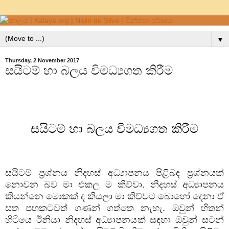
▼
Thursday, 2 November 2017
සයිටම් හා බලය විමධ්‍යගත කිරීම
සයිටම් හා බලය විමධ්‍යගත කිරීම
සයිටම් ප්‍රශ්නය නිිදහස් අධ්‍යාපනය පිළිබඳ ප්‍රශ්නයක්
නොවන බව මා එකල ම කිව්වා. නිදහස් අධ්‍යාපනය
කියන්නෙ මොකක් ද කියලා මා කිව්වට බොහෝ දෙනා ඒ
සත පහකටවත් ගණන් ගත්තෙ නැහැ. ඔවුන් හිතන්
හිටියෙ ඊනියා නිදහස් අධ්‍යාපනයක් සඳහා ඔවුන් සටන්