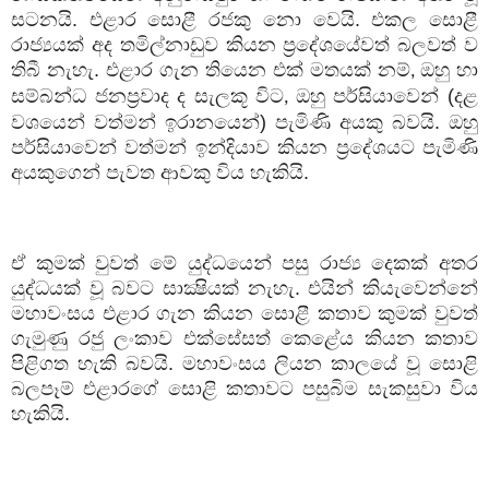
සටනයි. එළාර සොළී රජකු නො වෙයි. එකල සොළී
රාජ්‍යයක් අද තමිල්නාඩුව කියන ප්‍රදේශයේවත් බලවත් ව
තිබී නැහැ. එළාර ගැන තියෙන එක් මතයක් නම්
ඔහු හා
,
සම්බන්ධ ජනප්‍රවාද ද සැලකූ විට
ඔහු පර්සියාවෙන් (දළ
,
වශයෙන් වත්මන් ඉරානයෙන්) පැමිණි අයකු බවයි. ඔහු
පර්සියාවෙන් වත්මන් ඉන්දියාව කියන ප්‍රදේශයට පැමිණි
අයකුගෙන් පැවත ආවකු විය හැකියි.
ඒ කුමක් වුවත් මේ යුද්ධයෙන් පසු රාජ්‍ය දෙකක් අතර
යුද්ධයක් වූ බවට සාක්‍ෂියක් නැහැ. එයින් කියැවෙන්නේ
මහාවංසය එළාර ගැන කියන සොළී කතාව කුමක් වුවත්
ගැමුණු රජු ලංකාව එක්සේසත් කෙළේය කියන කතාව
පිළිගත හැකි බවයි. මහාවංසය ලියන කාලයේ වූ සොළි
බලපෑම් එළාරගේ සොළි කතාවට පසුබිම සැකසුවා විය
හැකියි.