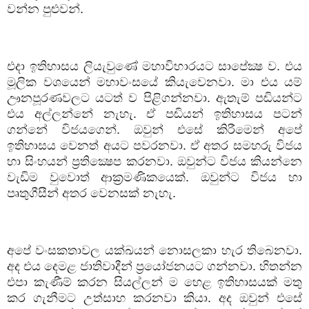
වන්න පුළුවන්.
එදා ඉතිහාසය ලියැවුණේ මහාවිහාරයට සාපේක්‍ෂ ව. එය
මූලික වශයෙන් මහාවංසයේ කියැවෙනවා. මා එය යම්
ඌනපූරණවලට යටත් ව පිළිගන්නවා. ඇතැම් පඬියන්ට
එය අල්ලන්නේ නැහැ. ඒ පඬියන් ඉතිහාසය පටන්
ගන්නේ විජයගෙන්. ඔවුන් එසේ කිරීමෙන් අපේ
ඉතිහාසය වෙනත් අයට පවරනවා. ඒ අතර සමහරු විජය
හා සිංහයන් ප්‍රතික්‍ෂෙප කරනවා. ඔවුන්ට විජය කියන්නෙ
වැඩිම වුවොත් ආක්‍රමණිකයෙක්. ඔවුන්ට විජය හා
පෘතුගීසීන් අතර වෙනසක් නැහැ.
අපේ වංසකතාවල යක්ඛයන් නොසලකා හැර තිබෙනවා.
අද එය දෙමළ ජාතිවාදීන් ප්‍රයෝජනයට ගන්නවා. හිතන්න
එපා කැණීම් කරන සියල්ලන් ම හෙළ ඉතිහාසයක් මතු
කර ගැනීමට උත්සාහ කරනවා කියා. අද ඔවුන් එසේ