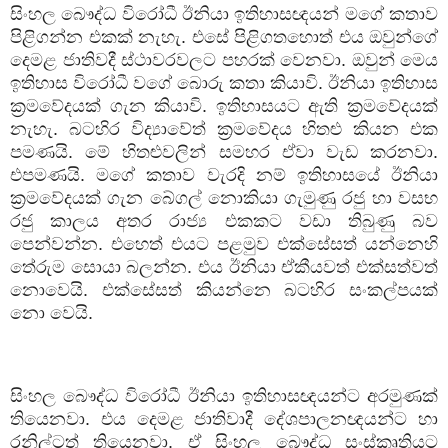
සිංහල බෞද්ධ විරෝධී ඊනියා ඉතිහාසඥයන් මගේ කතාව
පිළිගන්න එකක් නැහැ. එසේ පිළිගතහොත් එය ඔවුන්ගේ
දෙමළ ජාතිවදී ස්ථාවරවලට පහරක් වෙනවා. ඔවුන් මෙය
ඉතිහාස විරෝධී වගේ බොරු කතා කියාවි. ඊනියා ඉතිහාස
ක්‍රමවේදයක් ගැන කියාවි. ඉතිහාසයට ඇති ක්‍රමවේදයක්
නැහැ. බටහිර විද්‍යාවේත් ක්‍රමවේදය හිතළු කියන එක
පමණයි. මේ හිතළුවලින් සමහර ඒවා වැඩ කරනවා.
එපමණයි. මගේ කතාව වැරදි නම් ඉතිහාසයේ ඊනියා
ක්‍රමවේදයක් ගැන බේගල් නොකියා ගැමුණු රජු හා වසභ
රජු කාලය අතර රාජ්‍ය එකකට වඩා තිබුණු බව
පෙන්වන්න. එහෙත් එයට පළමුව එක්සේසත් යන්නෙහි
තේරුම සොයා බලන්න. එය ඊනියා ඒකීයවත් එක්සත්වත්
නොවෙයි. එක්සේසත් කියන්නෙ බටහිර සංකල්පයක්
නො වෙයි.
සිංහල බෞද්ධ විරෝධී ඊනියා ඉතිහාසඥයන්ට අරමුණක්
තියෙනවා. එය දෙමළ ජාතිවාදී දේශපාලනඥයන්ට හා
රනිල්ටත් තියෙනවා. ඒ සිංහල බෞද්ධ සංස්කෘතියට