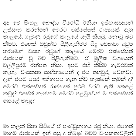
අද මේ සිංහල බෞද්ධ විරෝධී ඊනියා ඉතිහාසඥයන්
උත්සාහ කරන්නේ මෙරට එක්සේසත් රාජ්‍යයක් ඈත
කාලයේ
ගැමුණු රජුගේ කාලයේ යැයි කියමු
නොවූ බව
,
,
කීමට. එහෙත් ඔවුන්ට පිළිගැනීමට සිදු වෙනවා
අඩුම
තරමෙන් වසභ රජුගේ කාලයේ මෙරට එක්සේසත්
රාජ්‍යයක් වූ බව පිළිගැනීමට. ඒ මූලික වශයෙන්
වල්ලිපුරම් රන්පත නිසා. අපට එහි කිසිම ගැටළුවක්
නැහැ. වංසකතා සාහිත්‍යයෙන් ද එය තහවුරු වෙනවා.
දැන් එයට පෙර ඉතිහාසය ගැන කිව හැක්කේ කුමක් ද
?
මෙරට එක්සේසත් රාජ්‍යයක් ප්‍රථම වරට ඇති කෙළේ
කවුද
එසේත් නැත්නම් මෙරට පළමුවෙන් ම එක්සේසත්
?
කෙළේ කවුද
?
මා කලක් සිතා සිටියේ ඒ පණ්ඩුකාභය රජු කියා. එහෙත්
මාගම රාජ්‍යයක් ඉන් පසු ද තිබුණු බවට වංසකතාවලින්