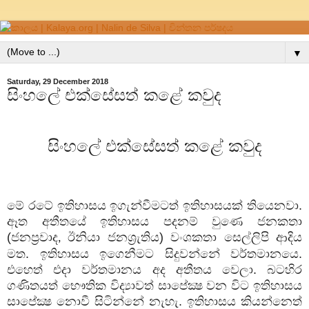
▼
Saturday, 29 December 2018
සිංහලේ එක්සේසත් කළේ කවුද
සිංහලේ එක්සේසත් කළේ කවුද
මේ රටේ ඉතිහාසය ඉගැන්වීමටත් ඉතිහාසයක් තියෙනවා.
ඈත අතීතයේ ඉතිහාසය පදනම් වුණෙ ජනකතා
(ජනප්‍රවාද
ඊනියා ජනශ්‍රැතිය) වංශකතා සෙල්ලිපි ආදිය
,
මත. ඉතිහාසය ඉගෙනීමට සිදුවන්නේ වර්තමානයෙ.
එහෙත් එදා වර්තමානය අද අතීතය වෙලා. බටහිර
ගණිතයත් භෞතික විද්‍යාවත් සාපේක්‍ෂ වන විට ඉතිහාසය
සාපේක්‍ෂ නොවී සිටින්නේ නැහැ. ඉතිහාසය කියන්නෙත්