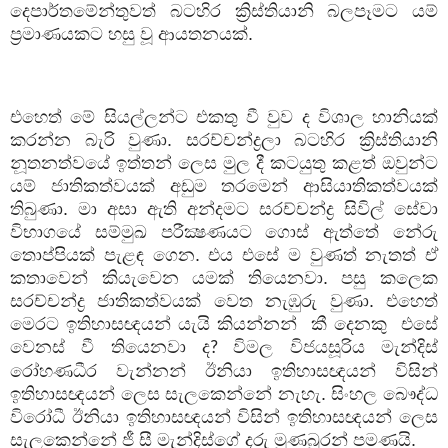
දෙපාර්තමේන්තුවත් බටහිර ක්‍රිස්තියානි බලපෑමට යම්
ප්‍රමාණයකට හසු වූ ආයතනයක්.
එහෙත් මේ සියල්ලන්ට එකතු වී වුව ද විශාල හානියක්
කරන්න බැරි වුණා. සරච්චන්ද්‍රලා බටහිර ක්‍රිස්තියානි
නූතනත්වයේ ඉත්තන් ලෙස මුල දී කටයුතු කළත් ඔවුන්ට
යම් ජාතිකත්වයක් අඩුම තරමෙන් ආසියාතිකත්වයක්
තිබුණා. මා අසා ඇති අන්දමට සරච්චන්ද්‍ර සිවිල් සේවා
විභාගයේ සම්මුඛ පරීක්‍ෂණයට ගොස් ඇත්තේ නේරු
තොප්පියක් පැළඳ ගෙන. එය එසේ ම වුණත් නැතත් ඒ
කතාවෙන් කියැවෙන යමක් තියෙනවා. පසු කලෙක
සරච්චන්ද්‍ර ජාතිකත්වයක් වෙත නැඹුරු වුණා. එහෙත්
මෙරට ඉතිහාසඥයන් යැයි කියන්නන්
කී දෙනකු
එසේ
වෙනස් වී තියෙනවා ද
විමල විජයසූරිය මැන්දිස්
?
රෝහණධීර වැන්නන් ඊනියා ඉතිහාසඥයන් විසින්
ඉතිහාසඥයන් ලෙස සැලකෙන්නේ නැහැ. සිංහල බෞද්ධ
විරෝධී ඊනියා ඉතිහාසඥයන් විසින් ඉතිහාසඥයන් ලෙස
සැලකෙන්නේ ජී සී මැන්දිස්ගේ දරු මුණබුරන් පමණයි.