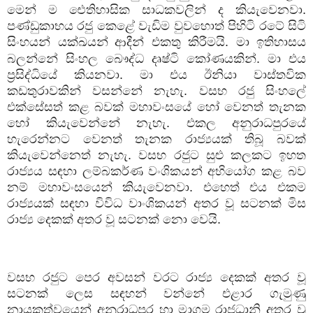
මෙන් ම ඓතිහාසික සාධකවලින් ද කියැවෙනවා.
පණ්ඩුකාභය රජු කෙළේ වැඩිම වුවහොත් පිහිටි රටේ සිටි
සිංහයන් යක්ඛයන්
ආදීන් එකතු කිරීමයි. මා ඉතිහාසය
බලන්නේ සිංහල බෞද්ධ දෘෂ්ටි කෝණයකින්. මා එය
ප්‍රසිද්ධියේ කියනවා. මා එය ඊනියා වාස්තවික
කඩතුරාවකින් වසන්නේ නැහැ. වසභ රජු සිංහලේ
එක්සේසත් කළ බවක් මහාවංසයේ හෝ වෙනත් තැනක
හෝ කියැවෙන්නේ නැහැ. එකල අනුරාධපුරයේ
හැරෙන්නට වෙනත් තැනක රාජ්‍යයක් තිබූ බවක්
කියැවෙන්නෙත් නැහැ. වසභ රජුට සුළු කලකට ඉහත
රාජ්‍යය සඳහා ලම්බකර්ණ වංශිකයන් අභියෝග කළ බව
නම් මහාවංසයෙන් කියැවෙනවා. එහෙත් එය එකම
රාජ්‍යයක් සඳහා විවිධ වාංශිකයන් අතර වූ සටනක් මිස
රාජ්‍ය දෙකක් අතර වූ සටනක් නො වෙයි.
වසභ රජුට පෙර අවසන් වරට රාජ්‍ය දෙකක් අතර වූ
සටනක් ලෙස සඳහන් වන්නේ එළාර ගැමුණු
නායකත්වයෙන් අනුරාධපුර හා මාගම රාජධානි අතර වූ