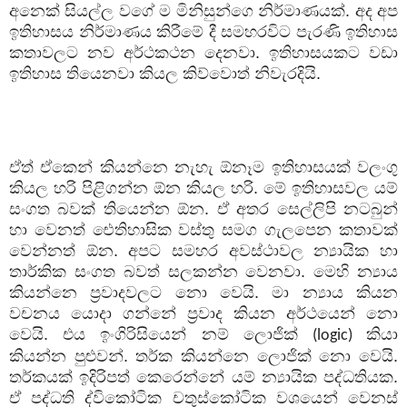
අනෙක් සියල්ල වගේ ම මිනිසුන්ගෙ නිර්මාණයක්. අද අප
ඉතිහාසය නිර්මාණය කිරීමේ දී සමහරවිට පැරණි ඉතිහාස
කතාවලට නව අර්ථකථන දෙනවා. ඉතිහාසයකට වඩා
ඉතිහාස තියෙනවා කියල කිව්වොත් නිවැරදියි.
ඒත් ඒකෙන් කියන්නෙ නැහැ ඕනෑම ඉතිහාසයක් වලංගු
කියල හරි පිළිගන්න ඕන කියල හරි. මේ ඉතිහාසවල යම්
සංගත බවක් තියෙන්න ඕන. ඒ අතර සෙල්ලිපි නටබුන්
හා වෙනත් ඓතිහාසික වස්තු සමග ගැලපෙන කතාවක්
වෙන්නත් ඕන. අපට සමහර අවස්ථාවල න්‍යායික හා
තාර්කික සංගත බවත් සලකන්න වෙනවා. මෙහි න්‍යාය
කියන්නෙ ප්‍රවාදවලට නො වෙයි. මා න්‍යාය කියන
වචනය යොදා ගන්නේ ප්‍රවාද කියන අර්ථයෙන් නො
වෙයි. එය ඉංගිරිසියෙන් නම් ලොජික්
කියා
(logic)
කියන්න පුළුවන්. තර්ක කියන්නෙ ලොජික් නො වෙයි.
තර්කයක් ඉදිරිපත් කෙරෙන්නේ යම් න්‍යායික පද්ධතියක.
ඒ පද්ධති ද්විකෝටික චතුස්කෝටික වශයෙන් වෙනස්