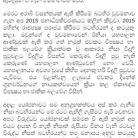
ඇතැමුන් ඒ ගැන හිතන්නටත් පෙර.
මෙරට අරාබි වසන්තයක් ඇති කිරීමේ බටහිර වුවමනාව
ගැන අප
2015
ජනාධිපතිවරණයට කලින් කිවුවා.
2015
මහින්ද රාජපක්‍ෂ පරාජය කිරීමට බටහිරයන් ද කටයුතු
කළා. ඔවුන්ගේ ද වුවමනාවෙන් ඊනියා යහපාලන
ආණ්ඩුවක් ඇති කර ගත් නමුත් එවකට විපක්‍ෂය හා
ජාතික බලවේග ක්‍රියාත්මක වූ ආකාරය නිසා විදුලි
පුටුවලට විදුලිය විසන්ධි කෙරුණ. විදුලි පුටු නැති
කෙරුණේ යහපාලන ආණ්ඩුවෙන් නො වෙයි.
යහපාලනයට අවශ්‍ය වූයේ කිහිප දෙනකු හරි විදුලි පුටුවට
යැවීමට. එය වළක්වනු ලැබුයේ එවකට දිනේෂ්
ගුනවර්ධනගේ නායකත්වයෙන් ක්‍රියා කල ඒකාබද්ධ
විපක්‍ෂය හා ජාතික බලවේග විසින්.
අදාළ යෝජනාවට සම අනුග්‍රහකත්වය අස් කර ගැනීම
නිසා බටහිරයන්ට මේ රටට ඇඟිලි ගැසීමට බැරි වෙනවා.
අපට විරුද්ධව යෝජනාවක් සම්මත වී ඇති නමුත් අප
එයට දායක වී නැති නිසාත් රුසියව චීනය වැනි රටවල්
විරුද්ධ නිසත් බටහිරයන්ට තම මනාපය අනුව කටයුතු