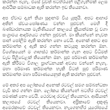
කරන්න බැහැ. එසේ වුවත් බටහිරයන් පළිගැනීමක් ලෙස
ආර්ථික සම්බාධක ඇති කරන්න ඉඩ තියෙනවා.
අප ඒවාට දැන් තියා සූදානම් විය යුතුයි. අපට ආහාර
අතින් ස්වයංපෝෂණය වන්න පුළුවන්. මෙහි දී
බණ්ඩාරනායක මැතිණියගේ කාලයේ ක්‍රියාත්මක වූ වගා
සංග්‍රාමය ආදර්ශයට ගන්න පුළුවන්. මා කියන්නේ නැවත
පාන් පෝලිම් ඇති කරන්න නො වෙයි. අනෙක් අතට අප
කර්මාන්ත ද ඇති කර ගන්න කටයුතු කරන්න ඕන.
විශේෂයෙන් ම ගෘහස්ථ කර්මාන්ත ගැන අපට විධිමත්
වැඩ පිළිවෙළක් තියෙන්න ඕන. සුළු පර්මාණ කර්මාන්ත
ඇති කිරීමට විශාල ප්‍රාග්ධනයක් අවශ්‍ය වන්නේ නැහැ.
මහා පර්මාණ කර්මාන්ත හැකි විටත් සුළු පරිමාණ
කර්මාන්ත මහා පරිමාණයෙනුත් ඇති කරන්න පුළුවන්.
මේ අතර අප ලෝකයේ අනෙක් රටවල් සමග සම්බන්ධතා
වැඩි කර ගන්න ඕන. ලෝකය කියන්නේ බටහිර රටවල්
පමණක් නො වෙයි. ථෙරවාද රටවල් තියෙනවා. ආසියාන්
කලාපයේ රටවල් තියෙනවා. අප්‍රිකාවේ දකුණු
අමෙරකාවේ රටවල් තියෙනවා. නැගෙනහිර යුරෝපයේ