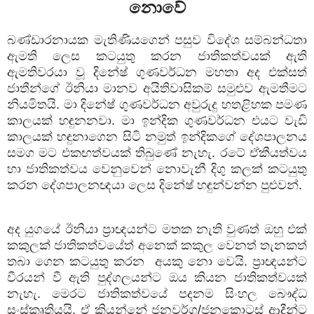
නොවේ
බණ්ඩාරනායක මැතිණියගෙන් පසුව විදේශ සම්බන්ධතා
ඇමති ලෙස කටයුතු කරන ජාතිකත්වයක් ඇති
ඇමතිවරයා වූ දිනේෂ් ගුණවර්ධන මහතා අද එක්සත්
ජාතීන්ගේ ඊනියා මානව අයිතිවාසිකම් සමුළුව ඇමතීමට
නියමිතයි. මා දිනේෂ් ගුණවර්ධන අවුරුදු හතළිහක පමණ
කාලයක් හඳුනනවා. මා ඉන්දික ගුණවර්ධන එයට වැඩි
කාලයක් හඳුනාගෙන සිටි නමුත් ඉන්දිකගේ දේශපාලනය
සමග මට එකඟත්වයක් තිබුණේ නැහැ. රටේ ඒකීයත්වය
හා ජාතිකත්වය වෙනුවෙන් නොවැනී දිගු කලක් කටයුතු
කරන දේශපාලනඥයා ලෙස දිනේෂ් හඳුන්වන්න පුළුවන්.
අද යුගයේ ඊනියා ප්‍රාඥයන්ට මතක නැති වුණත් ඔහු එක්
කකුලක් ජාතිකත්වයේත් අනෙක් කකුල වෙනත් තැනකත්
තබා ගෙන කටයුතු කරන අයකු නො වෙයි. ප්‍රාඥයන්ට
වීරයන් වී ඇති පුද්ගලයන්ට ඔය කියන ජාතිකත්වයක්
නැහැ. මෙරට ජාතිකත්වයේ පදනම සිංහල බෞද්ධ
සංස්කෘතියයි. ඒ කියන්නේ ජනවර්ග/ජනකොටස් ආදීන්ට