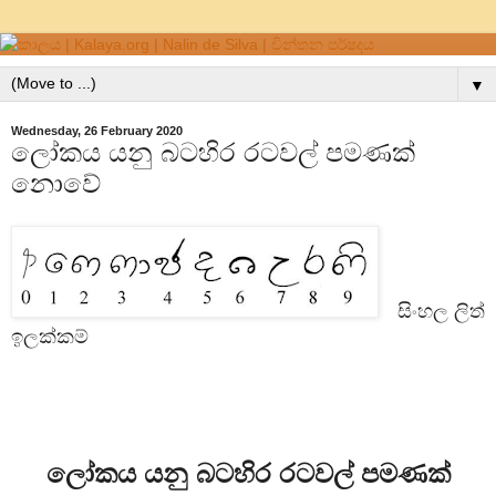
▼
Wednesday, 26 February 2020
ලෝකය යනු බටහිර රටවල් පමණක්
නොවේ
සිංහල ලිත්
ඉලක්කම්
ලෝකය යනු බටහිර රටවල් පමණක්