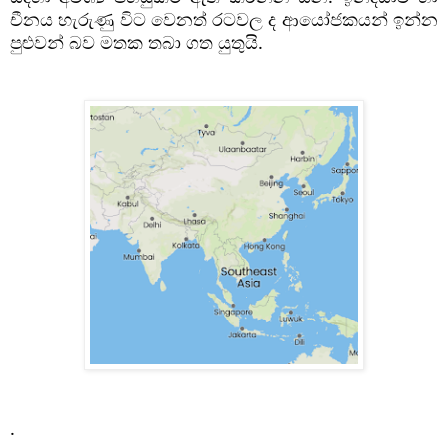
චීනය හැරුණු විට වෙනත් රටවල ද ආයෝජකයන් ඉන්න 
පුළුවන් බව මතක තබා ගත යුතුයි. 
. 