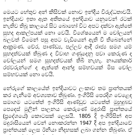
මෙයට හේතුව අන් කිසිවක් නොව ඉන්දීය විරුද්ධතාවයි. 
ඉන්දියාව ඉතා ඈත අතීතයේ ඉන්දියාව යනුවෙන් රටක් 
නැතිව තිබූ කාලයේ සිට බොහෝ විට අපට දක්වා ඇත්තේ 
සුහද ආකල්පයක් නො වෙයි. විශේෂයෙන් ම චෝලයන් 
බලවත් වීමෙන් පසු අපට වැඩියෙන් ඇති වී තිබෙන්නේ 
ආක්‍රමණ. චේර, පාණ්ඩ්‍ය, පල්ලව ආදී රාජ්‍ය සමග යම් 
සුහදත්වයක් තිබුණ ද විවාහ ගණුදෙනු පවා කෙරුණ ද 
චෝලයන් සමග සුහදත්වයක් තිබී නැහැ. නායක්කාර් 
රජවරුන්ගේ ද ඇත්තේ ආන්ද්‍ර සම්භවයක් මිස චෝල 
සම්භවයක් නො වෙයි. 
නේරුගේ කාලයේත් ඉන්දියාවට ලංකාව තම ප්‍රාන්තයක් 
කර ගැනීමේ අවශ්‍යතාව තිබුණා. ඉංගිරිසි පෙරදිග වෙළෙඳ 
සමාගම යටතේත් ඉංගිරිසි ආණ්ඩුව යටතේත් මුහුදුබඩ 
පෙදෙස් මුලින් පාලනය කෙරුණේ මදුරාසි ප්‍රාන්තයේ 
(ප්‍රදේශයේ) කොටසක් ලෙසයි. 1805 දි ඉංගිරිසින් අප 
මදුරාසියෙන් වෙන් නොකරන්න 1947 දී අප ඉන්දියාවේ 
ප්‍රාන්තයක් ලෙස ඊනියා නිදහසක් ලබා ගන්න තිබුණා. ඒ 