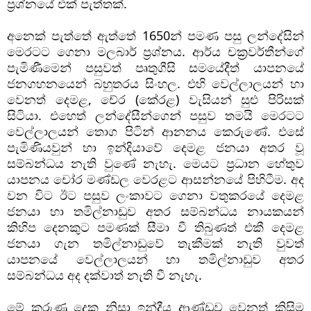
ප්‍රශ්නයේ එක් පැත්තක්. 
අනෙක් පැත්තේ ඇත්තේ 1650න් පමණ පසු ලන්දේසින් 
මෙරටට ගෙනා මලබාර් ප්‍රශ්නය. ආර්ය චක්‍රවර්තීන්ගේ 
පැමිණීමෙන් පසුවත් පෘතුගීසි සමයේදීත් යාපනයේ 
ජනගහනයෙන් බහුතරය සිංහල. එහි වෙල්ලාලයන් හා 
වෙනත් දෙමළ, චේර (කේරළ) වැසියන් සුළු පිරිසක් 
සිටියා. එහෙත් ලන්දේසීන්ගෙන් පසුව තමයි මෙරටට 
වෙල්ලාලයන් තොග පිටින් ආනනය කෙරුණේ. එසේ 
පැමිණියවුන් හා ඉන්දියාවේ දෙමළ ජනයා අතර වූ 
සම්බන්ධය නැති වුණේ නැහැ. මෙයට ප්‍රධාන හේතුව 
යාපනය චෝර මණ්ඩල වෙරළට ආසන්නයේ පිහිටීම. අද 
වන විට ඊට පසුව ලංකාවට ගෙනා වතුකරයේ දෙමළ 
ජනයා හා තමිල්නාඩුව අතර සම්බන්ධය නායකයන් 
කිහිප දෙනකුට පමණක් සීමා වී තිබුණත් එකී දෙමළ 
ජනයා ගැන තමිල්නාඩුවේ තැකීමක් නැති වුවත් 
යාපනයේ වෙල්ලාලයන් හා තමිල්නාඩුව අතර 
සම්බන්ධය අද දක්වාත් නැති වී නැහැ. 
මේ කරුණු දෙක නිසා ඉන්දීය ආණ්ඩුව වෙනත් කිසිම 