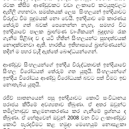
රටක කිසිම ආණ්ඩුවකට වඩා ලංකාවේ කටයුතුවලට 
ඇඟිලි ගහනවා. සමස්තයක් ලෙස  සිංහලයන් ඉන්දියාවට 
විරුද්ධ වීම පුදුමයක් නො වෙයි. ඉන්දියාව මේ කාරණය 
තේරුම් ගත් බවක් පෙනෙන්න නැහැ. සමහර විට 
ඉන්දියාවේ පාලක බ්‍රාහ්මණ වාංශිකයන් බුදුදහම රැක 
ගැනීම පිළිබඳ ව ද යටි හිතින් සිංහලයන්ට සුහදත්වයක් 
නොදක්වනවා ඇති. භාරතීය ඉතිහාසයේ බ්‍රාහ්මණයන්ට 
තදින් ම පහර වැදී ඇත්තේ බෞද්ධයන්ගෙන්. 
ආණ්ඩුව සිංහලයන්ගේ ඉන්දීය විරුද්ධතාවත් ඉන්දියාවේ 
සිංහල විරෝධයත් තේරුම් ගත යුතුයි. සිංහලයන්ගේ 
ඉන්දීය විරෝධය ආණ්ඩු විරෝධයක් බවට පත් වීමට ඉඩ 
නොතැබිය යුතුයි. 
රජිව් ඝාතනයෙන් පසු ඉන්දියාවට කොටි සංවිධානය 
පරාජය කිරීමේ අවශ්‍යතාව තිබුණා. ඒ අතර ඔවුන්ට 
තමිල්නාඩුව කළමනාකරණය කර ගැනීමේ ප්‍රශ්නය ද 
තිබුණා. ඒ හේතුවෙන් ඔවුන් 2008 වන විට ලංකාණ්ඩුව 
කොටි පැරදවීමට කළ හමුදා මෙහෙයුම් නොසළකා 