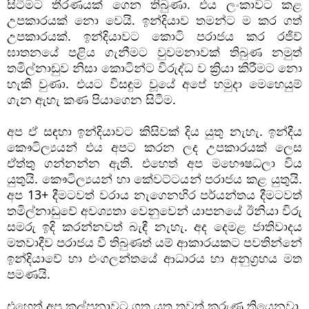
සිටීමට තීරණයක් ගෙන තිබුණා. එය ලංකාවට කළ 
උපකාරයක් නො වෙයි. ඉන්දියාව තමන්ට ම කර ගත් 
උපකාරයක්. ඉන්දියාවට කොටි පරාජය කර රජිව් 
ඝාතනයේ පළිය ගැනීමට වුවමනාවක් තිබුණ නමුත් 
තමිල්නාඩුව නිසා කොටින්ට විරුද්ධ ව ක්‍රියා කිරීමට නො 
හැකි වුණා. එයට විසඳුම වූයේ අපේ හමුදා මෙහෙයුම් 
ගැන ඇහැ කණ පියාගෙන සිටීම.
අප ඒ සඳහා ඉන්දියාවට කිසිවක් දිය යුතු නැහැ. ඉන්දීය 
කෞටිල්‍යයන් එය අපට කරන ලද උපකාරයක් ලෙස 
ඒත්තු ගන්නන්න ඇති. එහෙත් අප මහෞෂධලා විය 
යුතුයි. කෞටිල්‍යයන් හා කේවට්ටයන් පරාජය කළ යුතුයි. 
අප 13+ දීමටවත් වරාය නැගෙනහිර පර්යන්තය දීමටවත් 
තමිල්නාඩුවේ අවශ්‍යතා වෙනුවෙන් යාපනයේ ඊනියා විරු 
සමරු ඉදි කරන්නවත් බැඳී නැහැ. අද දෙමළ ජාතිවාදය 
මතවාදීව පරාජය වී තිබුණත් යම් ආකාරයකට පවතින්නේ 
ඉන්දියාවේ හා එංගලන්තයේ ආධාරය හා අනුග්‍රහය මත 
පමණයි. 
එහෙත් අප කල්පනාවට ගත යුතු තවත් කරුණු තියෙනවා. 