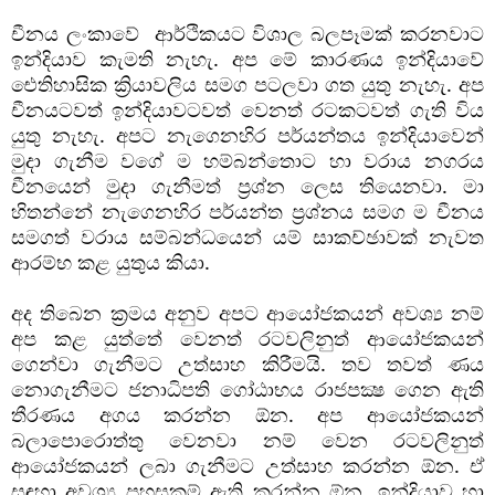
චීනය ලංකාවේ  ආර්ථිකයට විශාල බලපෑමක් කරනවාට 
ඉන්දියාව කැමති නැහැ. අප මේ කාරණය ඉන්දියාවේ 
ඓතිහාසික ක්‍රියාවලිය සමග පටලවා ගත යුතු නැහැ. අප 
චීනයටවත් ඉන්දියාවටවත් වෙනත් රටකටවත් ගැති විය 
යුතු නැහැ. අපට නැගෙනහිර පර්යන්තය ඉන්දියාවෙන් 
මුදා ගැනීම වගේ ම හම්බන්තොට හා වරාය නගරය 
චීනයෙන් මුදා ගැනීමත් ප්‍රශ්න ලෙස තියෙනවා. මා 
හිතන්නේ නැගෙනහිර පර්යන්ත ප්‍රශ්නය සමග ම චීනය 
සමගත් වරාය සම්බන්ධයෙන් යම් සාකච්ඡාවක් නැවත 
ආරම්භ කළ යුතුය කියා. 
අද තිබෙන ක්‍රමය අනුව අපට ආයෝජකයන් අවශ්‍ය නම් 
අප කළ යුත්තේ වෙනත් රටවලිනුත් ආයෝජකයන් 
ගෙන්වා ගැනීමට උත්සාහ කිරීමයි. තව තවත් ණය 
නොගැනීමට ජනාධිපති ගෝඨාභය රාජපක්‍ෂ ගෙන ඇති 
තීරණය අගය කරන්න ඕන. අප ආයෝජකයන් 
බලාපොරොත්තු වෙනවා නම් වෙන රටවලිනුත් 
ආයෝජකයන් ලබා ගැනීමට උත්සාහ කරන්න ඕන. ඒ 
සඳහා අවශ්‍ය පහසුකම් ඇති කරන්න ඕන. ඉන්දියාව හා 