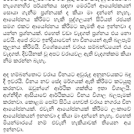
නැගෙනහිර පර්යන්තය සඳහා මෙරටින් ආයෝජකයන් 
සොයා ගැනීම ප්‍රශ්නයක් ද කියා මා දන්නේ නැහැ. 
ආයෝජනය කිරීමට හැකි පුද්ගලයන් සිටියත් රජයත් 
සමග එකට ආයෝජනය කිරීමට කැමති අය ඉන්නවා ද 
යන්න ප්‍රශ්නයක්. එහෙත් වඩා වැදගත් ප්‍රශ්නය එය නො 
වෙයි. අපේ රටට ඉන්දියාවෙන් හා චීනයෙන් ඇති බලපෑම් 
තුලනය කිරීමයි. විශේෂයෙන් වරාය සම්බන්ධයෙන් එය 
වැදගත්. දිවයිනක් වූ අපට වරායවල ඇති වැදගත්කම කියා 
නිම කරන්න බැහැ.
අද හම්බන්තොට වරාය චීනයට අවුරුදු අනූනවයකට බදු 
දී ඉවරයි. චීනය නව සේද මර්ගයක් ඇති කිරීමට කටයුතු 
කරනවා. ඔවුන්ගේ ආර්ථික ශක්තිය ඉතා විශාලයි. 
අග්නිදිග ආසියාවේ ආර්ථිකයට චීනය විශාල බලපෑමක් 
කරනවා. කොළඹ පෝට් සිටිය හෙවත් වරාය නගරය චීන 
ආයෝජනයක්. එවැනි ආයෝජනයක් කිරීමට ලංකාවේ 
ආයෝජකයන් ඉනනවා ද කියා මා දන්නේ නැහැ. එහෙත් 
මියන්මාරයේ නම් එවැනි හැකියාවක් තියෙන අය 
ඉන්නවා. 