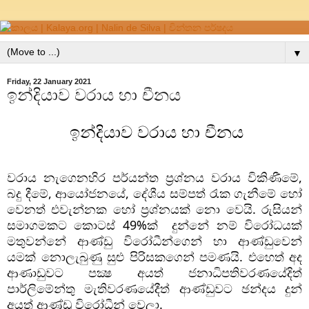
▼
Friday, 22 January 2021
ඉන්දියාව වරාය හා චීනය
ඉන්දියාව වරාය හා චීනය
වරාය නැගෙනහිර පර්යන්ත ප්‍රශ්නය වරාය විකිණීමේ, 
බදු දීමේ, ආයෝජනයේ, දේශීය සම්පත් රැක ගැනීමේ හෝ 
වෙනත් එවැන්නක හෝ ප්‍රශ්නයක් නො වෙයි. රුසියන් 
සමාගමකට කොටස් 49%ක්  දුන්නේ නම් විරෝධයක් 
මතුවන්නේ ආණ්ඩු විරෝධීන්ගෙන් හා ආණ්ඩුවෙන් 
යමක් නොලැබුණු සුළු පිරිසකගෙන් පමණයි. එහෙත් අද 
ආණාඩුවට පක්‍ෂ අයත් ජනාධිපතිවරණයේදිත් 
පාර්ලිමේන්තු මැතිවරණයේදීත් ආණ්ඩුවට ඡන්දය දුන් 
අයත් ආණ්ඩු විරෝධීන් වෙලා. 