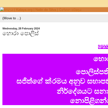
Wednesday, 28 February 2024
හොරා පොලිස්
හොර
හොර
පොලිස්පති
සජිත්ගේ ක්
රමය අනුව සභාපත
නිර්දේශයට සනාථ
නොපිළිගන්න