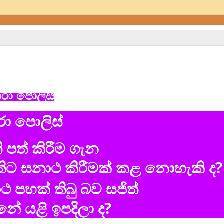
ා පොලිස්
ා පොලිස්
 පත් කිරීම ගැන
ිට සනාථ කිරීමක් කළ නොහැකි ද?
 පහක් තිබු බව සජිත්
ේ යළි ඉපදිලා ද?