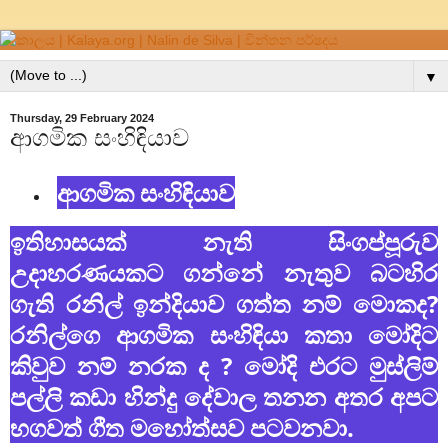
▼
Thursday, 29 February 2024
ආගමික සංහිඳියාව
ආගමික සංහිඳියාව
ඉතිහාසයක් නැති සිංගප්පූරුව
උදාහරණයකට ගන්නේ නැතුව බටහිර
ගැති රනිල් ඉන්දියාව ගත්ත නම් මොකද?
රනිල්ගෙ ආගමික සංහිඳියා කතා මෝදිට
කිවුව නම් නරක ද ? මෝදි එරට මුස්ලිම්
පල්ලි කඩා හින්දු දේවාල තනන අතර අපට
භගවත් ගීත මහෝත්සව පටවනවා.