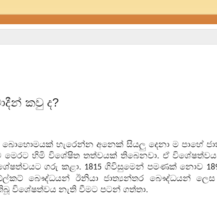
ාදීන් කවු ද
?
බොහොමයක් හැරෙන්න අනෙක් සියලු දෙනා ම පාහේ ජාති
 මෙරට හිමි විශේෂිත තත්වයක් තිබෙනවා. ඒ විශේෂත්වය අ
විශේෂත්වයට ගරු කළා.
ගිවිසුමෙන් පමණක් නොව
1815
18
ඕල්කට් බෞද්ධයන් ඊනියා ජාත්‍යන්තර බෞද්ධයන් ලෙස
ිබූ විශේෂත්වය නැති වීමට පටන් ගත්තා.