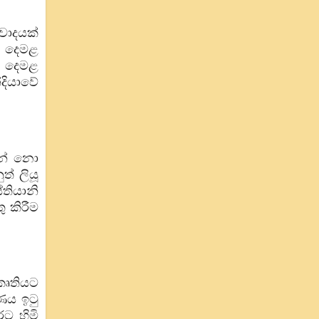
වාදයක්
. දෙමළ
ට දෙමළ
දියාවේ
ෙන් නො
් ලියූ
තියානි
ු කිරීම
්කෘතියට
ණය ඉටු
ට හිමි