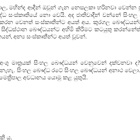
පාල
මහින්ද ආදීන් ඔවුන් ගැන නෙසලකා හරිනවා වෙන්න පු
,
ධ සංස්කෘතියේ නො වෙයි. අද ජාතිවාදීන් වන්නේ සිංහල
ු කරන වෙනත් සංස්කෘතීන්ට අයත් අය. කුරගල බෞද්ධයන්ට
සිද්ධස්ථාන බෞද්ධයන්ට අහිමි කිරීමට කටයුතු කරන්නේත්
කයන්
අන්‍ය සංස්කෘතීන්ට අයත් වූවන්.
,
අංශු මාත්‍රයක් සිංහල බෞද්ධයන් වෙනුවෙන් දක්වනවා ද
හැ. සිංහල බෞද්ධ රටේ සිංහල බෞද්ධයන් අනාථ වෙලා. අ
ෛත්‍රිපාල අවධානය යොමු කළ යුතුයි.
කි ය.