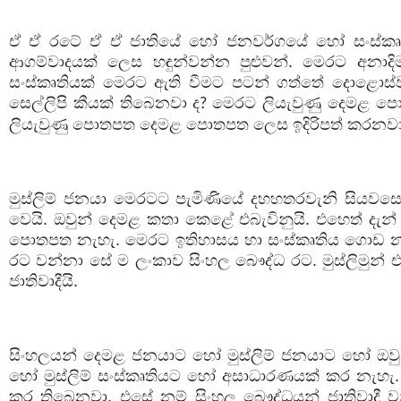
ඒ ඒ රටේ ඒ ඒ ජාතියේ හෝ ජනවර්ගයේ හෝ සංස්කෘතිය
ආගම්වාදයක් ලෙස හඳුන්වන්න පුළුවන්. මෙරට අනා
සංස්කෘතියක් මෙරට ඇති වීමට පටන් ගත්තේ දොළොස්ව
සෙල්ලිපි කීයක් තිබෙනවා ද
මෙරට ලියැවුණු දෙමළ ප
?
ලියැවුණු පොතපත දෙමළ පොතපත ලෙස ඉදිරිපත් කරනවා.
මුස්ලිම් ජනයා මෙරටට පැමිණියේ දහහතරවැනි සියවසෙන්
වෙයි. ඔවුන් දෙමළ කතා කෙළේ එබැවිනුයි. එහෙත් දැන්
පොතපත නැහැ. මෙරට ඉතිහාසය හා සංස්කෘතිය ගොඩ නගා 
රට වන්නා සේ ම ලංකාව සිංහල බෞද්ධ රට. මුස්ලිමුන් එං
ජාතිවාදීයි.
සිංහලයන් දෙමළ ජනයාට හෝ මුස්ලිම් ජනයාට හෝ ඔවුන්ට 
හෝ මුස්ලිම් සංස්කෘතියට හෝ අසාධාරණයක් කර නැහැ. ස
කර තිබෙනවා. එසේ නම් සිංහල බෞද්ධයන් ජාතිවාදී