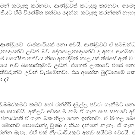
ෙන් කටයුතු කරනවා. ආණ්ඩුවත් කටයුතු කරනවා. මෛත්‍ර
්කෘතියට හිමි විශේෂිත තත්වය දෙන්න කටයුතු කරන්නේ නැහැ
 ආණ්ඩුවේ
රාජකාරියක් නො වෙයි. ආණ්ඩුවට ඒ සම්බන්ධ
ලනඥයන්ට උඩින් බව දේශපාලනඥයන්ට ද අන්‍ය ආගමික
 විශේෂිත තත්වය නිසා අනාදිමත් කාලයක් තිස්සේ ඇති වී
බරියේ ආච් බිෂොප්තුමාට උඩින්. එහෙත් ලංකාවේ එසේ නො
මතිවරුන්ට උඩින් වැජඹෙනවා. එය අශෝක බුද්ධාගමේ ක
ා ද
?
ඩබ්බරකමට කමට හෝ රන්ගිරි දඹුල්ල පවරා ගැනීමට යනව
සංඝ සභාවයි. අකිලට අවශ්‍ය ම නම් ඒ ගැන සංඝ සභාවේ 
. ජනාධිපති ඒ ගැන බකංනිලා ගෙන ඉන්නවා. ඒ සිංහල බෞ
ාට මොනව පොරොන්දු වුණා ද කියා දන්නේ නැහැ. ඒ ගැ
න්න බැහැ. එහි එක් නිලධාරියකුට අනුව සයිටම් ඉවරයි. ඒ