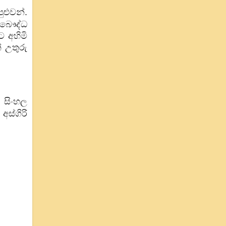
ළුවන්.
 බෞද්ධ
 අහිමි
 උතුරු
සිංහල
?
ස්ගිරි