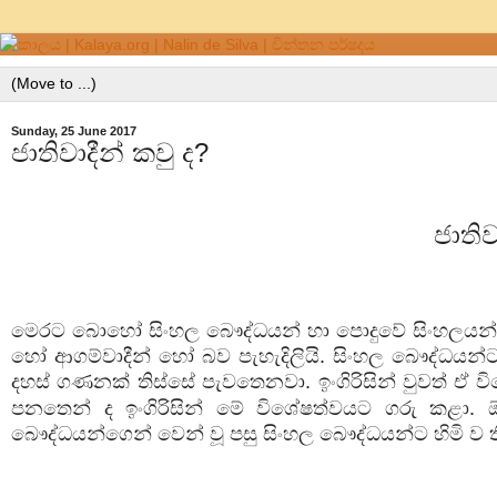
Sunday, 25 June 2017
ජාතිවාදීන් කවු ද?
ජාතිව
මෙරට බොහෝ සිංහල බෞද්ධයන් හා පොදුවේ සිංහලයන් 
හෝ ආගම්වාදීන් හෝ බව පැහැදිලියි. සිංහල බෞද්ධයන්ට
දහස් ගණනක් තිස්සේ පැවතෙනවා. ඉංගිරිසින් වුවත් ඒ 
පනතෙන් ද ඉංගිරිසින් මේ විශේෂත්වයට ගරු කළා. 
බෞද්ධයන්ගෙන් වෙන් වූ පසු සිංහල බෞද්ධයන්ට හිමි ව ත