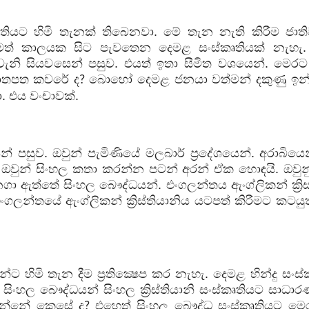
ට හිමි තැනක් තිබෙනවා. මේ තැන නැති කිරීම ජාති
දිමත් කාලයක සිට පැවතෙන දෙමළ සංස්කෘතියක් නැහැ
ැනි සියවසෙන් පසුව. එයත් ඉතා සීමිත වශයෙන්. මෙර
ොතපත කවරේ ද
බොහෝ දෙමළ ජනයා වත්මන් දකුණු ඉන්
?
 එය වංචාවක්.
 පසුව. ඔවුන් පැමිණියේ මලබාර් ප්‍රදේශයෙන්. අරාබිය
 ඔවුන් සිංහල කතා කරන්න පටන් අරන් ඒක හොඳයි. ඔවුනුත
ඇත්තේ සිංහල බෞද්ධයන්. එංගලන්තය ඇංග්ලිකන් ක්‍රිස්
ගලන්තයේ ඇංග්ලිකන් ක්‍රිස්තියානිය යටපත් කිරීමට කටයුත
හිමි තැන දීම ප්‍රතික්‍ෂෙප කර නැහැ. දෙමළ හින්දු සංස
ිංහල බෞද්ධයන් සිංහල ක්‍රිස්තියානි සංස්කෘතියට සාධාර
 වන්නේ කෙසේ ද
එහෙත් සිංහල බෞද්ධ සංස්කෘතියට මෙර
?