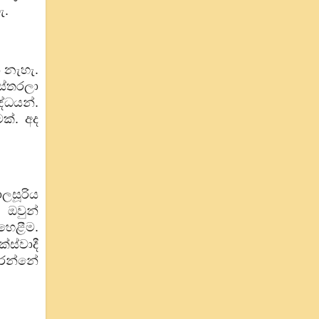
ැ.
 නැහැ.
ස්තරලා
්ධයන්.
ක්. අද
ලසූරිය
 ඔවුන්
හෙළීම.
ස්වාදී
කරන්නේ