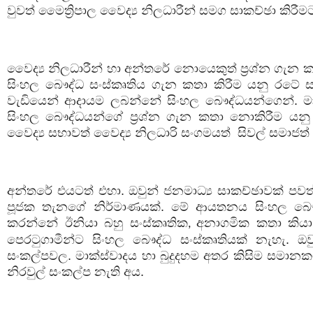
වුවත් මෛත්‍රිපාල වෛද්‍ය නිලධාරීන් සමග සාකච්ඡා කිර
වෛද්‍ය නිලධාරීන් හා අන්තරේ නොයෙකුත් ප්‍රශ්න ගැන
සිංහල බෞද්ධ සංස්කෘතිය ගැන කතා කිරීම යනු රටේ සං
වැඩියෙන් ආදායම ලබන්නේ සිංහල බෞද්ධයන්ගෙන්. මා
සිංහල බෞද්ධයන්ගේ ප්‍රශ්න ගැන කතා නොකිරීම යනු
වෛද්‍ය සභාවත් වෛද්‍ය නිලධාරි සංගමයත්
සිවල් සමාජත්
අන්තරේ එයටත් එහා. ඔවුන් ජනමාධ්‍ය සාකච්ඡාවක් පවත්
පූජක තැනගේ නිර්මාණයක්. මේ ආයතනය සිංහල බෞද්
කරන්නේ ඊනියා බහු සංස්කෘතික
අනාගමික කතා කියා 
,
පෙරටුගාමීන්ට සිංහල බෞද්ධ සංස්කෘතියක් නැහැ. ඔව
සංකල්පවල. මාක්ස්වාදය හා බුදුදහම අතර කිසිම සමාන
නිරවුල් සංකල්ප නැති අය.