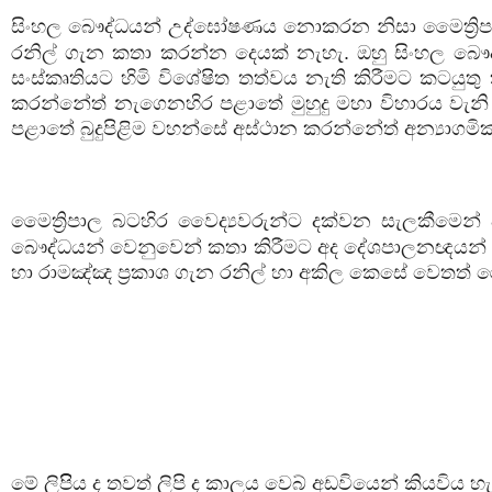
සිංහල බෞද්ධයන් උද්ඝෝෂණය නොකරන නිසා මෛත්‍රි
රනිල් ගැන කතා කරන්න දෙයක් නැහැ. ඔහු සිංහල බෞද්
සංස්කෘතියට හිමි විශේෂිත තත්වය නැති කිරීමට කටයුත
කරන්නේත් නැගෙනහිර පළාතේ මුහුදු මහා විහාරය වැනි 
පළාතේ බුදුපිළිම වහන්සේ අස්ථාන කරන්නේත් අන්‍යාගමි
මෛත්‍රිපාල බටහිර වෛද්‍යවරුන්ට දක්වන සැලකීමෙන් 
බෞද්ධයන් වෙනුවෙන් කතා කිරීමට අද දේශපාලනඥයන් නැ
හා රාමඤ්ඤ ප්‍රකාශ ගැන රනිල් හා අකිල කෙසේ වෙතත් ම
මේ ලිපිිය ද තවත් ලිපි ද කාලය වෙබ් අඩවියෙන් කියවිය හැ