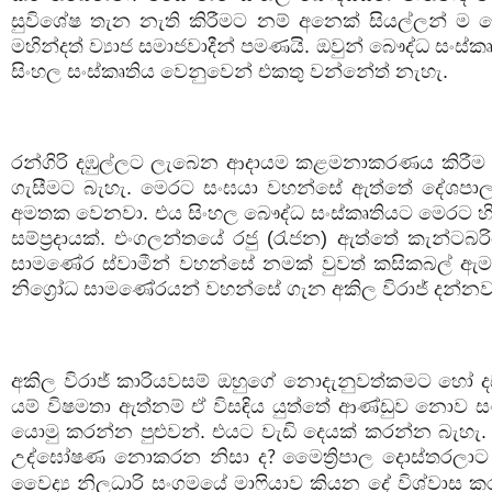
සුවිශේෂ තැන නැති කිරීමට නම් අනෙක් සියල්ලන් ම ම
මහින්දත් ව්‍යාජ සමාජවාදීන් පමණයි. ඔවුන් බෞද්ධ සංස
සිංහල සංස්කෘතිය වෙනුවෙන් එකතු වන්නේත් නැහැ.
රන්ගිරි දඹුල්ලට ලැබෙන ආදායම කළමනාකරණය කිරීම
ගැසීමට බැහැ. මෙරට සංඝයා වහන්සේ ඇත්තේ දේශපා
අමතක වෙනවා. එය සිංහල බෞද්ධ සංස්කෘතියට මෙරට හිමි
සම්ප්‍රදායක්. එංගලන්තයේ රජු (රැජන) ඇත්තේ කැන්ට
සාමණේර ස්වාමීන් වහන්සේ නමක් වුවත් කසිකබල් ඇ
නිග්‍රෝධ සාමණේරයන් වහන්සේ ගැන අකිල විරාජ් දන්නව
අකිල විරාජ් කාරියවසම් ඔහුගේ නොදැනුවත්කමට හෝ ද
යම් විෂමතා ඇත්නම් ඒ විසඳිය යුත්තේ ආණ්ඩුව නොව 
යොමු කරන්න පුළුවන්. එයට වැඩි දෙයක් කරන්න බැහැ
උද්ඝෝෂණ නොකරන නිසා ද
මෛත්‍රිපාල දොස්තරල
?
වෛද්‍ය නිලධාරි සංගමයේ මාෆියාව කියන දේ විශ්වාස කර