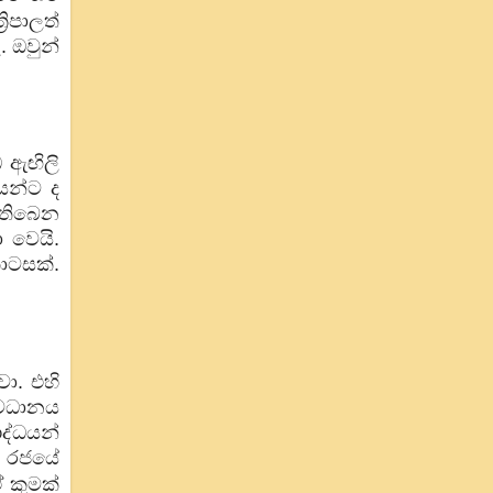
ිපාලත්
. ඔවුන්
 ඇඟිලි
යන්ට ද
 තිබෙන
 වෙයි.
ොටසක්.
ා. එහි
අවධානය
ද්ධයන්
න රජයේ
 කුමක්