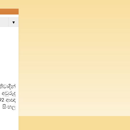
▼
වාදීන්
වුරුදු
ආඥා
92
 සිංහල