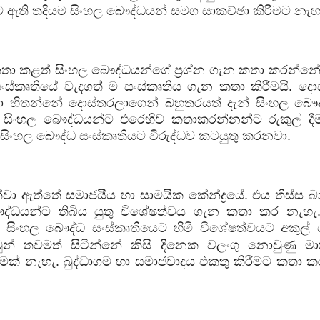
ීමට ඇති තදියම සිංහල බෞද්ධයන් සමග සාකච්ඡා කිරීමට නැහ
 කතා කළත් සිංහල බෞද්ධයන්ගේ ප්‍රශ්න ගැන කතා කරන්නේ
ස්කෘතියේ වැදගත් ම සංස්කෘතිය ගැන කතා කිරීමයි. දො
 හිතන්නේ දොස්තරලාගෙන් බහුතරයත් දැන් සිංහල බෞද
 සිංහල බෞද්ධයන්ට එරෙහිව කතාකරන්නන්ට රුකුල් දීම
 සිංහල බෞද්ධ සංස්කෘතියට විරුද්ධව කටයුතු කරනවා.
වා ඇත්තේ සමාජයීය හා සාමයික කේන්ද්‍රයේ. එය තිස්ස බා
ධයන්ට තිබිය යුතු විශේෂත්වය ගැන කතා කර නැහැ.
සිංහල බෞද්ධ සංස්කෘතියෙට හිමි විශේෂත්වයට අකුල් 
ුන් තවමත් සිටින්නේ කිසි දිනෙක වලංගු නොවුණු මාක්
කමක් නැහැ. බුද්ධාගම හා සමාජවාදය එකතු කිරීමට කතා 