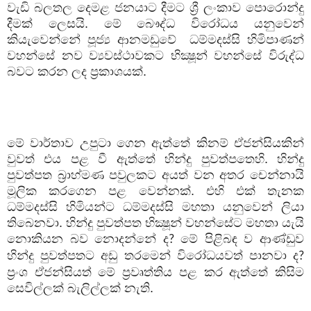
වැඩි බලතල දෙමළ ජනයාට දීමට ශ්‍රී ලංකාව පොරොන්දු
දීමක් ලෙසයි. මේ බෞද්ධ විරෝධය යනුවෙන්
කියැවෙන්නේ පූජ්‍ය ආනමඩුවේ
ධම්මදස්සි හිමිපාණන්
වහන්සේ නව ව්‍යවස්ථාවකට භික්‍ෂූන් වහන්සේ විරුද්ධ
බවට කරන ලද ප්‍රකාශයක්.
මේ වාර්තාව උපුටා ගෙන ඇත්තේ කිනම් ඒජන්සියකින්
වුවත් එය පළ වී ඇත්තේ හින්දු පුවත්පතෙහි. හින්දු
පුවත්පත බ්‍රාහ්මණ පවුලකට අයත් වන අතර චෙන්නායි
මූලික කරගෙන පළ වෙන්නක්. එහි එක් තැනක
ධම්මදස්සි හිමියන්ට ධම්මදස්සි මහතා යනුවෙන් ලියා
තිබෙනවා. හින්දු පුවත්පත භික්‍ෂූන් වහන්සේට මහතා යැයි
නොකියන බව නොදන්නේ ද
මේ පිළිබඳ ව ආණ්ඩුව
?
හින්දු පුවත්පතට අඩු තරමෙන් විරෝධයවත් පානවා ද
?
ප්‍රංශ ඒජන්සියත් මේ ප්‍රවෘත්තිය පළ කර ඇත්තේ කිසිම
සෙවිල්ලක් බැලිල්ලක් නැති.