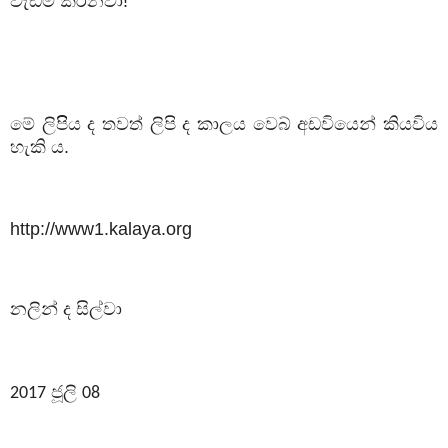
වැඩම කරනවා!
මේ ලිපිිය ද තවත් ලිපි ද කාලය වෙබ් අඩවියෙන් කියවිය
හැකි ය.
http://www1.kalaya.org
නලින් ද සිල්වා
ජූලි
2017
08