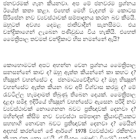
ජනවරමක් ගැන කියනවා. අප මේ ජනවරම ප්‍රශ්නය
ඊයේත් කතා කළා. එහෙත් මෙහි වැදගත් ම කොටස
සිරිසේන නව ව්‍යවස්ථාවක් සම්පාදනය කරන බව කීමයි.
ඔහුටත් අවශ්‍ය දෙමළ ජාතිවාදීන් සැනසීමට. එය
චන්ද්‍රිකාගෙන් ලැබෙන පණිවුඩය විය හැකියි. එහෙත්
මෛත්‍රිපාල තවමත් චන්ද්‍රිකාට හිස නමන්නේ ඇයි
?
කොහොමටත් අපට අහන්න වෙන ප්‍රශ්නය මෛත්‍රිපාල
සනසන්නේ කාව ද
ඔහු ඇත්ත කියන්නේ කා කහට ද
?
?
භික්‍ෂූන් වහන්සේට ද
ජනමාධ්‍යවේදීන්ට ද
ඔහු භික්‍ෂූන්
?
වහන්සේට ඇත්ත කියන බව අපි විශ්වාස කරමු ද
මේ
?
රැවටිල්ල හැමදාමත් තිබුණු තිබෙන දෙයක්. මෛත්‍රිපාල
දළදා සමිඳු ඉදිරියේ භික්‍ෂූන් වහන්සේට ඇසෙන පරිදි නව
ව්‍යවස්ථාවක් නොගෙනන බවට ප්‍රතිඥාවක් දෙනවා ද
?
මහින්දත් කිසිම නව ව්‍යවස්ථා සම්පාදන ක්‍රියාවලියකට
සහභාගි නොවන බවට ප්‍රතිඥාවක් දෙනවා ද
මෙයින්
?
අදහස් කරන්නේ ජේ ආර්ගේ
ව්‍යවස්ථාව රකිනවා
1978
කියන එක නො වෙයි. ඒ සිංහල බෞද්ධ විරෝධී සන්ධීය