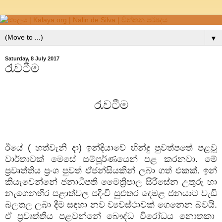
▼
Saturday, 8 July 2017
රැවටීම
රැවටීම
ඊයේ ( හත්වැනි දා) ඉන්දියාවේ හින්දු පුවත්පතේ පළවූ
වාර්තාවක් මෙසේ සම්පූර්ණයෙන් පළ කරනවා. මේ
ප්‍රවෘත්තිය ප්‍රංශ පුවත් ඒජන්සියකින් ලබා ගත් එකක්. ඉන්
කියැවෙන්නේ ජනාධිපති මෛත්‍රිපාල සිරිසේන උතුරු හා
නැගෙනහිර පළාත්වල පදිංචි සුළුතර දෙමළ ජනයාට වැඩි
බලතල ලබා දීම සඳහා නව ව්‍යවස්ථාවක් ගෙනෙන බවයි.
ඒ ප්‍රවෘත්තිය පළවන්නේ බෞද්ධ විරෝධය නොතකා