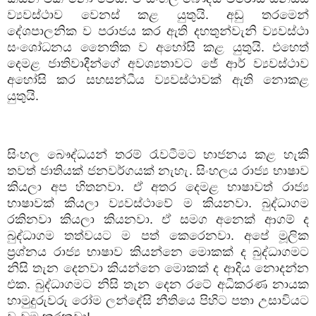
ව්‍යවස්ථාව වෙනස් කළ යුතුයි. අඩු තරමෙන්
දේශපාලනික ව පරාජය කර ඇති දහතුන්වැනි ව්‍යවස්ථා
සංශෝධනය නෛතික ව අහෝසි කළ යුතුයි. එහෙත්
දෙමළ ජාතිවාදීන්ගේ අවශ්‍යතාවට ජේ ආර් ව්‍යවස්ථාව
අහෝසි කර සහසන්ධීය ව්‍යවස්ථාවක් ඇති නොකළ
යුතුයි.
සිංහල බෞද්ධයන් තරම් රැවටීමට භාජනය කළ හැකි
තවත් ජාතියක් ජනවර්ගයක් නැහැ. සිංහලය රාජ්‍ය භාෂාව
කියලා අප හිතනවා. ඒ අතර දෙමළ භාෂාවත් රාජ්‍ය
භාෂාවක් කියලා ව්‍යවස්ථාවේ ම කියනවා. බුද්ධාගම
රකිනවා කියලා කියනවා. ඒ සමග අනෙක් ආගම් ද
බුද්ධාගම තත්වයට ම පත් කෙරෙනවා. අපේ මූලික
ප්‍රශ්නය රාජ්‍ය භාෂාව කියන්නෙ මොකක් ද බුද්ධාගමට
නිසි තැන දෙනවා කියන්නෙ මොකක් ද ආදිය නොදන්න
එක. බුද්ධාගමට නිසි තැන දෙන රටේ අධිකරණ නායක
හාමුදුරුවරු රෝම ලන්දේසි නීතියෙ පිහිට පතා උසාවියට