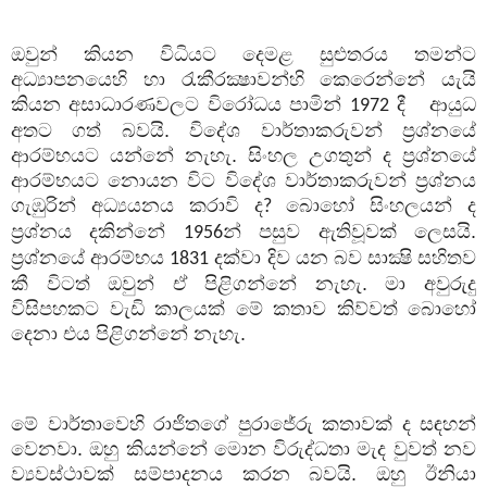
ඔවුන් කියන විධියට දෙමළ සුළුතරය තමන්ට
අධ්‍යාපනයෙහි හා රැකීරක්‍ෂාවන්හි කෙරෙන්නේ යැයි
කියන අසාධාරණවලට විරෝධය පාමින්
දී
ආයුධ
1972
අතට ගත් බවයි. විදේශ වාර්තාකරුවන් ප්‍රශ්නයේ
ආරම්භයට යන්නේ නැහැ. සිංහල උගතුන් ද ප්‍රශ්නයේ
ආරම්භයට නොයන විට විදේශ වාර්තාකරුවන් ප්‍රශ්නය
ගැඹුරින් අධ්‍යයනය කරාවි ද
බොහෝ සිංහලයන් ද
?
ප්‍රශ්නය දකින්නේ
න් පසුව ඇතිවූවක් ලෙසයි.
1956
ප්‍රශ්නයේ ආරම්භය
දක්වා දිව යන බව සාක්‍ෂි සහිතව
1831
කී විටත් ඔවුන් ඒ පිළිගන්නේ නැහැ. මා අවුරුදු
විසිපහකට වැඩි කාලයක් මේ කතාව කිව්වත් බොහෝ
දෙනා එය පිළිගන්නේ නැහැ.
මේ වාර්තාවෙහි රාජිතගේ පුරාජේරු කතාවක් ද සඳහන්
වෙනවා. ඔහු කියන්නේ මොන විරුද්ධතා මැද වුවත් නව
ව්‍යවස්ථාවක් සම්පාදනය කරන බවයි. ඔහු ඊනියා