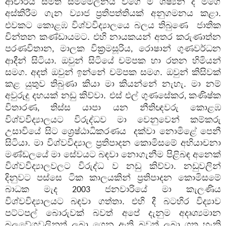
ආචාර්ය සමිති සම්මේලනය වගේ ම ශිෂ්‍යන් ද මගේ
අස්කිරීම ගැන ව්‍යාජ
ප්‍රතිපත්තියක් අනුගමනය කළා.
එවකට කොළඹ විශ්වවිද්‍යාලයෙ බලය තිබුණෙ
ජාතික
චින්තන කණ්ඩායමට. එහි නායකයන් අතර කරුණාත්න
පරණවිතාන
මාලක වික්‍රමසූරිය
රොෂාන් ගුණවර්ධන
,
,
ආදීන් සිටියා. ඔවුන් සිටියේ චම්පක හා රතන හිමියන්
සමග. අදත් ඔවුන් ඉන්නේ චම්පක සමග. ඔවුන් කිසිවක්
කළ යුතුව තිබුණා කියා මා කියන්නේ නැහැ. මා නම්
අවුරුදු දහයක් නඩු කිව්වා. එස් එල් ගුණසේකර
කණිෂ්ක
,
විතාරණ
තිස්ස යාපා යන නීතිඥවරු කොළඹ
,
විශ්වවිද්‍යාලයට විරුද්ධව මා වෙනුවෙන් කම්කරු
උසාවියේ සිට ශ්‍රෙෂ්ඨාධිකරණය
දක්වා නොමිළේ පෙනී
සිටියා. මා විශ්වවිද්‍යාල ප්‍රතිපාදන කොමිසමේ අභියාචනා
මණ්ඩලයේ මා සේවයට බඳවා නොගැනීම පිළිබඳ අනෙක්
විශ්වවිද්‍යාලවලට විරුද්ධ ව නඩු කිව්වා. නඩුවලින්
දිනුවට පස්සෙ ටික කාලයකින් ප්‍රතිපාදන කොමිසමේ
බාධක මැද
ජනවාරියේ මා කැලණිය
2003
විශ්වවිද්‍යාලයට බඳවා ගත්තා. එහි දී බටහිර විද්‍යාව
පට්ටපල් බොරුවක් බවත් අපේ දැනුම අදෘශ්‍යමාන
බලවේගවලිනුත්
ලබා ගෙන ඇති බවත් ලබා ගත හැකි