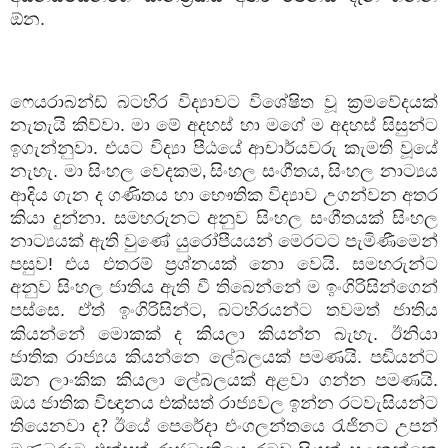
ඕන.
ෆෙයරාබන්ඩ් බටහිර විද්‍යාවට විශේෂිත වූ ක්‍රමවේදයක්
නැතැයි කිව්වා. මා මේ අදහස් හා මගේ ම අදහස් සිසුන්ට
ඉගැන්නුවා. එයට විද්‍යා පීඨයේ ආචාර්යවරු කැමති වූයේ
නැහැ. මා සිංහල වෙදකම
සිංහල සංගීතය
සිංහල නාට්‍යය
,
,
ආදිය ගැන ද ගණිතය හා භෞතික විද්‍යාව උගන්වන අතර
කියා දුන්නා. සමහරුනට අනුව සිංහල සංගීතයක් සිංහල
නාට්‍යයක් ඇති වුණේ යුරෝපීයයන් මෙරටට පැමිණීමෙන්
පසුව! එය එතරම් ප්‍රශ්නයක් නො වෙයි. සමහරුන්ට
අනුව සිංහල ජාතිය ඇති වී තිබෙන්නේ ම ඉංගිරිසින්ගෙන්
පස්සෙ. ඒත් ඉංගිරිසින්ට
බටහිරයන්ට තවමත් ජාතිය
,
කියන්නේ මොකක් ද කියලා කියන්න බැහැ. ඊනියා
ජාතික රාජ්‍යය කියන්නෙ ලේබලයක් පමණයි. පඬියන්ට
ඕන ලාංකික කියලා ලේබලයක් අළවා ගන්න පමණයි.
ඔය ජාතික විඥානය එක්සත් රාජ්‍යවල ඉන්න රටවැසියන්ට
තියෙනවා ද
ඊයේ පෙරේදා එංගලන්තයෙ රැජිනට උපන්
?