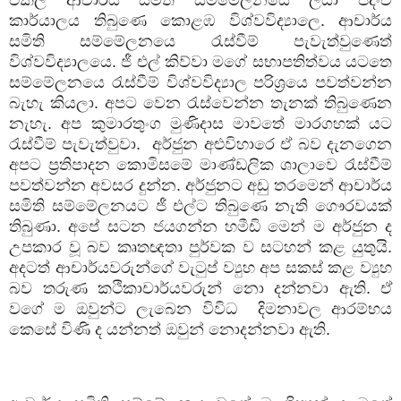
කාර්යාලය තිබුණෙ කොළඹ විශ්වවිද්‍යාලෙ. ආචාර්ය
සමිති සම්මේලනයෙ රැස්වීම් පැවැත්වුණෙත්
විශ්වවිද්‍යාලයෙ. ජී එල් කිව්වා මගේ සභාපතිත්වය යටතෙ
සම්මේලනයෙ රැස්වීම් විශ්වවිද්‍යාල පරිශ්‍රයෙ පවත්වන්න
බැහැ කියලා. අපට වෙන රැස්වෙන්න තැනක් තිබුණෙන
නැහැ. අප කුමාරතුංග මුණිදාස මාවතේ මාරගහක් යට
රැස්වීම් පැවැත්වුවා.
අර්ජුන අළුවිහාරෙ ඒ බව දැනගෙන
අපට ප්‍රතිපාදන කොමිසමේ මාණ්ඩලික ශාලාවෙ රැස්වීම්
පවත්වන්න අවසර දුන්න. අර්ජුනට අඩු තරමෙන් ආචාර්ය
සමිති සම්මේලනයට ජී එල්ට තිබුණෙ නැති ගෞරවයක්
තිබුණා. අපේ සටන ජයගන්න හමීඩි මෙන් ම අර්ජුන ද
උපකාර වූ බව කෘතඥතා පුර්වක ව සටහන් කළ යුතුයි.
අදටත් ආචාර්යවරුන්ගේ වැටුප් ව්‍යුහ අප සකස් කළ ව්‍යුහ
බව තරුණ කථිකාචාර්යවරුන් නො දන්නවා ඇති. ඒ
වගේ ම ඔවුන්ට ලැබෙන විවිධ
දිමනාවල ආරම්භය
කෙසේ විණි ද යන්නත් ඔවුන් නොදන්නවා ඇති.