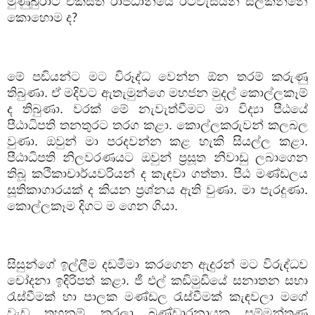
මුණුබුරාට එක්සත් රාජධානියෙ රටවැසියන් සලකන්නෙ
කොහොම ද
?
මේ පඬියන්ට මට විරූද්ධ වෙන්න ඕන තරම් කරුණු
තිබුණා. ඒ මදිවට ඇතැමුන්ගෙ මහජන මුදල් කොල්ලකෑම්
ද තිබුණා. වරක් මේ නැවැත්වීමට මා විද්‍යා පීඨයේ
පීඨාධිපති තනතුරට තරග කළා. කොල්ලකරුවන් කලබල
වුණා. ඔවුන් මා පරදවන්න කළ හැකි සියල්ල කළා.
පීඨාධිපති නිලවරණයට ඔවුන් ප්‍රසූත නිවාඩු ලබාගෙන
තිබූ කථිකාචාර්යවරියන් ද කැඳවා ගත්තා. පීඨ මණ්ඩලය
සූතිකාගාරයක් ද කියන ප්‍රශ්නය ඇති වුණා. මා පැරදුණා.
කොල්ලකෑම දිගට ම ගෙන ගියා.
සිසුන්ගේ ඉල්ලීම දඩමීමා කරගෙන ඇදුරන් මට විරුද්ධව
චෝදනා ඉදිරිපත් කළා. ජී එල් කඩිමුඩියේ සනාතන සභා
රැස්වීමක් හා පාලක මණ්ඩල රැස්වීමක් කැඳවලා මගේ
වැඩ තහනම් කරලා බණ්ඩාරනායක සම්මන්ත්‍රණ