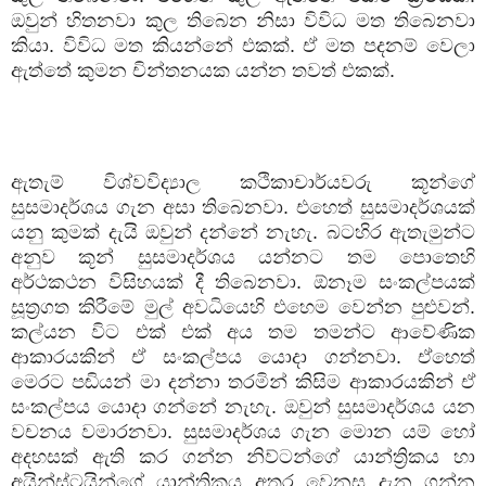
ඔවුන් හිතනවා කුල තිබෙන නිසා විවිධ මත තිබෙනවා
කියා. විවිධ මත කියන්නේ එකක්. ඒ මත පදනම් වෙලා
ඇත්තේ කුමන චින්තනයක යන්න තවත් එකක්.
ඇතැම් විශ්වවිද්‍යාල කථිකාචාර්යවරු කූන්ගේ
සුසමාදර්ශය ගැන අසා තිබෙනවා. එහෙත් සුසමාදර්ශයක්
යනු කුමක් දැයි ඔවුන් දන්නේ නැහැ. බටහිර ඇතැමුන්ට
අනුව කූන් සුසමාදර්ශය යන්නට තම පොතෙහි
අර්ථකථන විසිහයක් දී තිබෙනවා. ඕනෑම සංකල්පයක්
සූත්‍රගත කිරීමේ මුල් අවධියෙහි එහෙම වෙන්න පුළුවන්.
කල්යන විට එක් එක් අය තම තමන්ට ආවේණික
ආකාරයකින් ඒ සංකල්පය යොදා ගන්නවා. ඒහෙත්
මෙරට පඬියන් මා දන්නා තරමින් කිසිම ආකාරයකින් ඒ
සංකල්පය යොදා ගන්නේ නැහැ. ඔවුන් සුසමාදර්ශය යන
වචනය වමාරනවා. සුසමාදර්ශය ගැන මොන යම් හෝ
අදහසක් ඇති කර ගන්න නිව්ටන්ගේ යාන්ත්‍රිකය හා
අයින්ස්ටයින්ගේ යාන්ත්‍රිකය අතර වෙනස දැන ගන්න