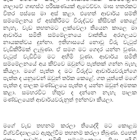
ශාලාවේ ගෘහස්ථ පරීක්‍ෂණයක් ඇටෙව්වා. මාස හතරකට
විතර පස්සෙ මා අස් කළා. එහෙත් ආචාර්ය සම්ති
සම්මේලනය ඒ අස්කිරීමට විරුද්ධව කිසිවක් කෙළේ
නැහැ. වැඩ තහනමට ලක්වෙලා තියෙන කාලෙ මා
ආචාර්ය සමිති සම්මේලනයෙ වෘත්තීය අරගලයට
නායකත්වය දුන්නා. ඉතිහාසයේ නොවූ විරු වැටුප්
වැඩිකිරීමක් ලැබුණා. ඒ සමග මට ගෙදර යන්න වුණා.
වැටුප් වැඩිවීම මට අහිමි වුණා. ආචාර්ය සමිති
සම්මේලනයේ අය කිව්වෙ ඔවුන්ට පැත්තක් ගන්න බැහැ
කියලා. මගේ පැත්ත ද මට විරුද්ධ ආචාර්යවරුන්ගෙ
පැත්ත ද යනුවෙන් ඔවුන් තර්ක කෙළේ. ගත යුත්තේ මගේ
පැත්ත ද පාලක මණ්ඩලයෙ පැත්ත ද යන්න ඔවුන් අමතක
කළා. සමහරවිට හිතුව ද දන්නෙ නැහැ පාලක
මණ්ඩලයෙත් ආචාර්යවරුනුත් ඉන්නවා කියලා.
මගේ වැඩ තහනම් කරලා තියෙද්දි මට කොළඹ
විශ්වවිද්‍යාලයට ඇතුල්වීම තහනම් කරලා තිබුණා. එහෙත්
එකල ආචාර්ය සමිති සම්මේලනයෙ ලියා පදිංචි