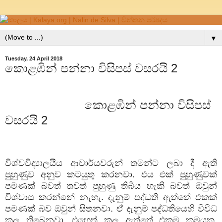
▼
Tuesday, 24 April 2018
කොළඹින් පන්නා විසිපස් වසරයි 2
කොළඹින් පන්නා විසිපස්
වසරයි
2
විශ්වවිද්‍යාලයීය ආචාර්යවරුන් තමන්ට ලබා දී ඇති
පුහුණුව අනුව කටයුතු කරනවා. එය එක් පුහුණුවක්
පමණක් බවත් තවත් පුහුණු තිබිය හැකි බවත් ඔවුන්
විශ්වාස කරන්නේ නැහැ. දැනුම් පද්ධති ඇත්තේ එකක්
පමණක් බව ඔවුන් සිතනවා. ඒ දැනුම් පද්ධතියෙහි විවිධ
කුල තිබෙනවා. එහෙත් කුල ඇත්තේ එකම ක්‍රමයක.