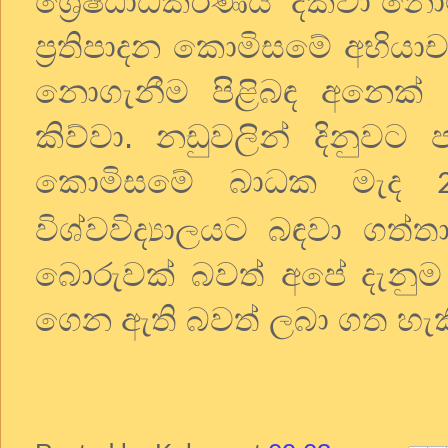
ශ්‍රෙෂ්ඨාධිකරණය
දක්වා නොමි
ප්‍රතිපාදන කොමිසමේ අභි
නොගැනීම පිළිබඳ අනෙක් වි
කිව්වා. නඩුවලින් දිනුවට 
කොමිසමේ බාධක මැද
විශ්වවිද්‍යාලයට බඳවා ගත්තා
බොරුවක් බවත් අපේ දැනුම 
ගෙන ඇති බවත් ලබා ගත හැකි