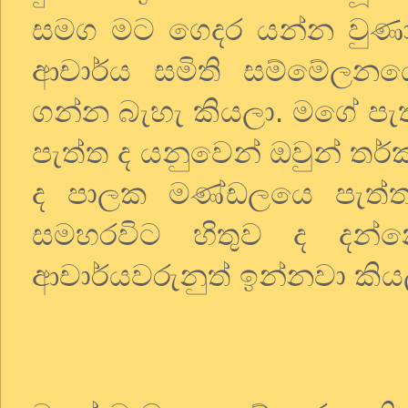
සමග මට ගෙදර යන්න වුණා. ව
ආචාර්ය සමිති සම්මේලනය
ගන්න බැහැ කියලා. මගේ පැත
පැත්ත ද යනුවෙන් ඔවුන් තර
ද පාලක මණ්ඩලයෙ පැත්
සමහරවිට හිතුව ද දන්
ආචාර්යවරුනුත් ඉන්නවා කිය