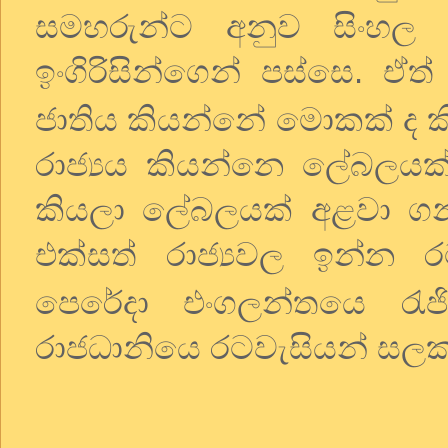
සමහරුන්ට අනුව සිංහල
ඉංගිරිසින්ගෙන් පස්සෙ. ඒත් 
ජාතිය කියන්නේ මොකක් ද කි
රාජ්‍යය කියන්නෙ ලේබලයක
කියලා ලේබලයක් අළවා ගන
එක්සත් රාජ්‍යවල ඉන්න 
පෙරේදා එංගලන්තයෙ රැජ
රාජධානියෙ රටවැසියන් ස