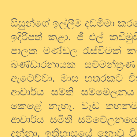
සිසුන්ගේ ඉල්ලීම දඩමීමා ක
ඉදිරිපත් කළා. ජී එල් කඩි
පාලක මණ්ඩල රැස්වීමක් 
බණ්ඩාරනායක සම්මන්ත්‍රණ
ඇටෙව්වා. මාස හතරකට වි
ආචාර්ය සම්ති සම්මේලනය ඒ
කෙළේ නැහැ. වැඩ තහනම
ආචාර්ය සමිති සම්මේලනය
දුන්නා. ඉතිහාසයේ නොවූ විර