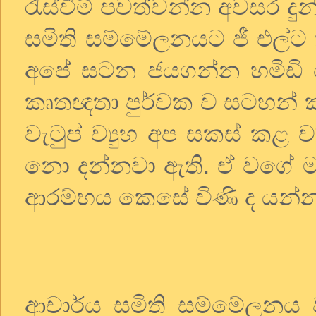
රැස්වීම් පවත්වන්න අවසර දු
සමිති සම්මේලනයට ජී එල්ට
අපේ සටන ජයගන්න හමීඩි ම
කෘතඥතා පුර්වක ව සටහන් කළ
වැටුප් ව්‍යුහ අප සකස් කළ 
නො දන්නවා ඇති. ඒ වගේ ම
ආරම්භය කෙසේ විණි ද යන්න
ආචාර්ය සමිති සම්මේලනය ව