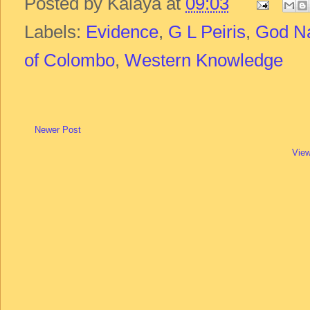
Posted by
Kalaya
at
09:03
Labels:
Evidence
,
G L Peiris
,
God N
of Colombo
,
Western Knowledge
Newer Post
View