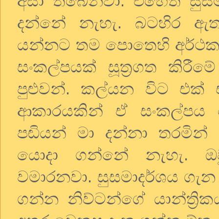
අසා තිබෙනවා. එහෙත් සුසමා
දන්නේ නැහැ. බටහිර ඇතැ
යන්නට තම පොතෙහි අර්ථකථ
සංකල්පයක් සූත්‍රගත කිරී
පුළුවන්. කල්යන විට එ
ආකාරයකින් ඒ සංකල්පය
පඬියන් මා දන්නා තරමින්
යොදා ගන්නේ නැහැ. ඔව
වමාරනවා. සුසමාදර්ශය ගැ
ගන්න නිව්ටන්ගේ යාන්ත්‍රික