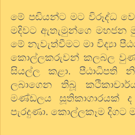
මේ පඬියන්ට මට විරූද්ධ ව
මදිවට ඇතැමුන්ගෙ මහජන මු
මේ නැවැත්වීමට මා විද්‍යා 
කොල්ලකරුවන් කලබල වුණා
සියල්ල කළා. පීඨාධිපති න
ලබාගෙන තිබූ කථිකාචාර්
මණ්ඩලය සූතිකාගාරයක් ද 
පැරදුණා. කොල්ලකෑම දිගට ම