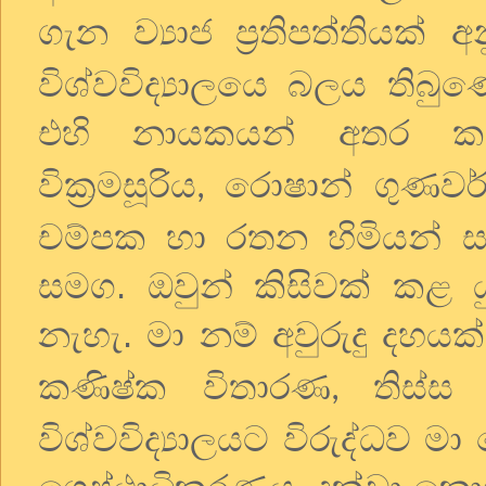
ගැන ව්‍යාජ
ප්‍රතිපත්තිය
විශ්වවිද්‍යාලයෙ බලය තිබු
එහි නායකයන් අතර කර
වික්‍රමසූරිය
රොෂාන් ගුණවර්ධ
,
චම්පක හා රතන හිමියන් ස
සමග. ඔවුන් කිසිවක් කළ ය
නැහැ. මා නම් අවුරුදු දහයක
කණිෂ්ක විතාරණ
තිස්
,
විශ්වවිද්‍යාලයට විරුද්ධව 