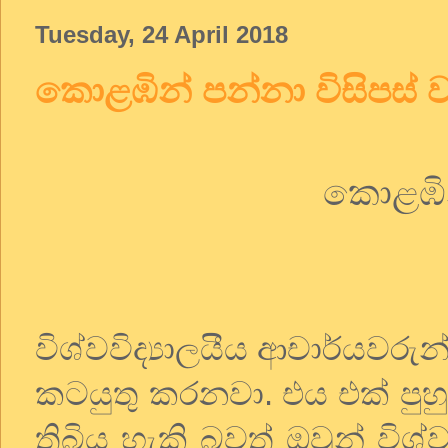
Tuesday, 24 April 2018
කොළඹින් පන්නා විසිපස් 
කොළඹින
විශ්වවිද්‍යාලයීය ආචාර්යවරු
කටයුතු කරනවා. එය එක් පුහ
තිබිය හැකි බවත් ඔවුන් විශ