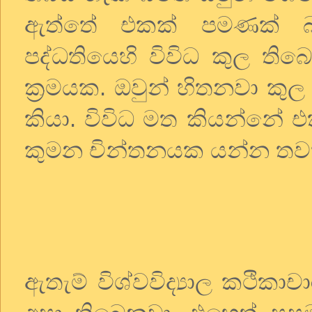
ඇත්තේ එකක් පමණක් බව
පද්ධතියෙහි විවිධ කුල ත
ක්‍රමයක. ඔවුන් හිතනවා කු
කියා. විවිධ මත කියන්නේ 
කුමන චින්තනයක යන්න තවත
ඇතැම් විශ්වවිද්‍යාල කථිකා