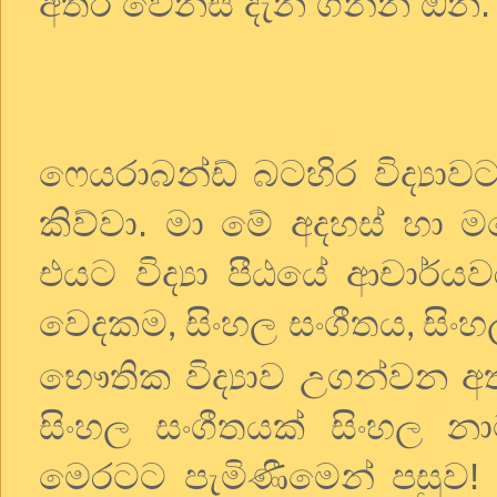
අතර වෙනස දැන ගන්න ඕන.
ෆෙයරාබන්ඩ් බටහිර විද්‍යාව
කිව්වා. මා මේ අදහස් හා ම
එයට විද්‍යා පීඨයේ ආචාර්ය
වෙදකම
සිංහල සංගීතය
සිංහ
,
,
භෞතික විද්‍යාව උගන්වන අ
සිංහල සංගීතයක් සිංහල නා
මෙරටට පැමිණීමෙන් පසුව! 