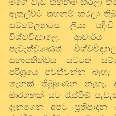
මගේ වැඩ තහනම් කරලා තියෙ
ඇතුල්වීම තහනම් කරලා තිබ
සම්මේලනයෙ ලියා පදිං
විශ්වවිද්‍යාලෙ. ආචාර්
පැවැත්වුණෙත් විශ්වවිද
සභාපතිත්වය යටතෙ සම්මේල
පරිශ්‍රයෙ පවත්වන්න බැහ
තැනක් තිබුණෙන නැහැ. අ
මාරගහක් යට රැස්වීම් පැවැත
දැනගෙන අපට ප්‍රතිපාද