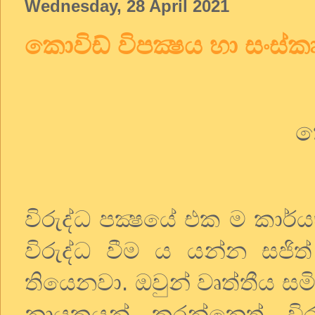
Wednesday, 28 April 2021
කොවිඩ් විපක්‍ෂය හා සංස්ක
කො
විරුද්ධ පක්‍ෂයේ එක ම කාර
විරුද්ධ වීම ය යන්න සජිත්
තියෙනවා. ඔවුන් වෘත්තීය ස
නායකයන් කරන්නෙත් විරු