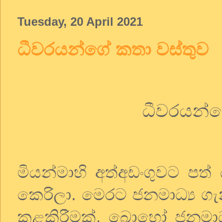
Tuesday, 20 April 2021
ධීවරයන්ගේ කතා වස්තුව
ධීවරයන්ග
මියන්මාහි අත්අඩංගුවට පත
කෙරිලා. මෙරට ජනමාධ්‍ය ග
කළකිරීමක්. බොහෝ ජනමාධ්‍