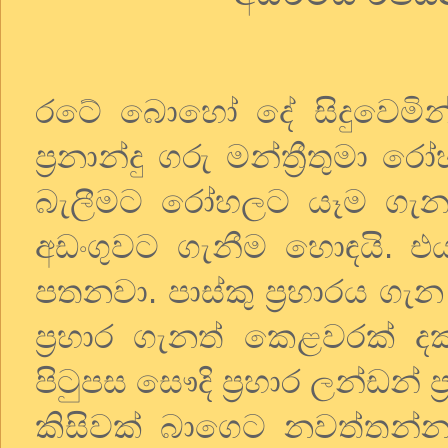
රටේ බොහෝ දේ සිදුවෙමින්
ප්‍රනාන්දු ගරු මන්ත්‍රීතුමා
බැලීමට රෝහලට යෑම ගැන නො 
අඩංගුවට ගැනීම හොඳයි. එ
පතනවා. පාස්කු ප්‍රහාරය ගැ
ප්‍රහාර ගැනත් කෙළවරක් 
පිටුපස සෞදි ප්‍රහාර ලන්ඩන් ප්
කිසිවක් බාගෙට නවත්තන්න