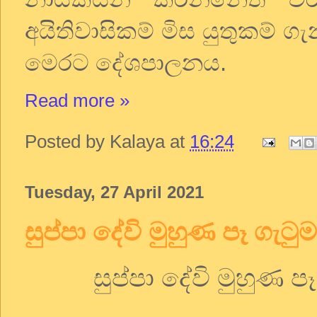
අයිතිවාසිකම් මිස යුතුකම්
මෙරට දේශපාලනය.
Read more »
Posted by
Kalaya
at
16:24
Tuesday, 27 April 2021
සුප්පා දේවි මුහුණ පෑ ගැටු
සුප්පා දේවි මුහුණ ප