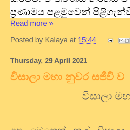
ප්‍රණාමය පළමුවෙන් පිළිගැන්වී
Read more »
Posted by
Kalaya
at
15:44
Thursday, 29 April 2021
විසාලා මහා නුවර සජීවී ව
විසාලා මහ