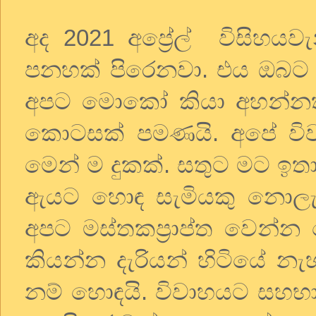
අද
2021
අප්‍රේල්
විසිහයවැ
පනහක් පිරෙනවා. එය ඔබට 
අපට මොකෝ කියා අහන්නත්
කොටසක් පමණයි. අපේ වි
මෙන් ම දුකක්. සතුට මට ඉතා
ඇයට හොඳ සැමියකු නොලැබ
අපට මස්තකප්‍රාප්ත වෙන්න
කියන්න දැරියන් හිටියේ නැහ
නම් හොඳයි. විවාහයට සහභාග