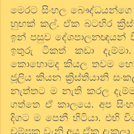
මෙරට සිංහල බෞද්ධයන්ගෙ
හුඟක් කල්. ඒක බටහිර ක්‍රි
ඉන් පසුව දේශපාලනඥයන් ව
ඉතුරු ටිකත් කඩා දැම්ම
කොහොමද කියල තවම හොයල
ජූලිය කියන ක්‍රිස්තියානි 
නැත්තට ම නැති කරල දැම්මා.
ගත්තෙ ඒ කාලයෙ. අප සිංහ
දිගට ම පෙනී හිටියා. එහි ව
චම්පක වැනි අය ඒක දැකලා 