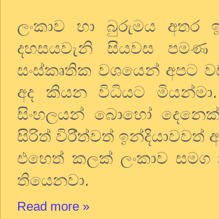
ලංකාව හා බුරුමය අතර ඉ
දහසයවැනි සියවස පමණ 
සංස්කෘතික වශයෙන් අපට වඩ
අද කියන විධියට මියන්ම
සිංහලයන් බොහෝ දෙනෙක් 
සිරිත් විරි්ත්වත් ඉන්දියා
එහෙත් කලක් ලංකාව සමග න
තියෙනවා.
Read more »