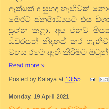
ඇත්තේ ද සුහද හැඟීමක් නොව
මෙරට ජනමාධ්‍යයට එය විශාල
ප්‍රශ්න කළා. අප එනම් මිය
ධීවරයන් නිදහස් කර ගැන
මතය රටේ ඇති කිරීමට ඔවුන්
Read more »
Posted by
Kalaya
at
13:55
Monday, 19 April 2021