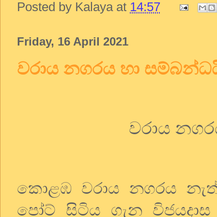
Posted by
Kalaya
at
14:57
Friday, 16 April 2021
වරාය නගරය හා සම්බන්ධය
වරාය නගරය
කොළඹ වරාය නගරය නැත්න
පෝට් සිටිය ගැන විජයදාස 