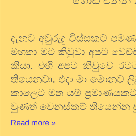
ගොඩ එන්න 
දැනට අවුරුදු විස්සකට පමණ
මහතා මට කිවුවා අපට වෙච්ච
කියා. එහි අපට කිවුවෙ රට
තියෙනවා. එදා මා මොනව ලි
කාලෙට මත යම් ප්‍රමාණය
වුණත් වෙනස්කම් තියෙන්න පු
Read more »