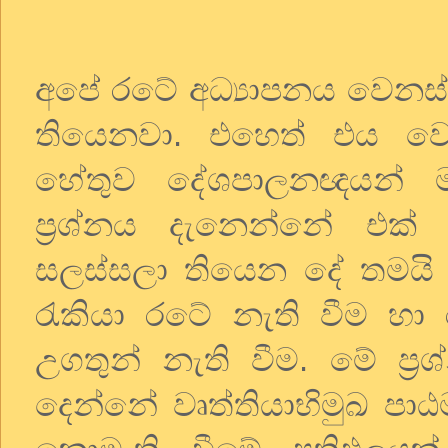
අපේ රටේ අධ්‍යාපනය වෙනස්
තියෙනවා. එහෙත් එය ව
හේතුව දේශපාලනඥයන් 
ප්‍රශ්නය දැනෙන්නේ එක්
සලස්සලා තියෙන දේ තමයි 
රැකියා රටේ නැති වීම හා
උගතුන් නැති වීම. මේ ප්‍
දෙන්නේ වෘත්තියාභිමුඛ පාඨම