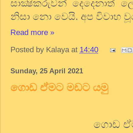
සාක්‍ෂිකරුවන් දෙදෙනාත් 
නිසා නො වෙයි. අප විවාහ ව
Read more »
Posted by
Kalaya
at
14:40
Sunday, 25 April 2021
ගොඩ ඒමට මඩට යමු
ගොඩ ඒම