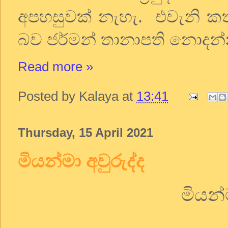
අපහසුවක් නැහැ.
එවැනි කත
බව ජර්මන් තානාපති නොදන්
Read more »
Posted by
Kalaya
at
13:41
Thursday, 15 April 2021
මියන්මා අවුරුද්ද
මියන්