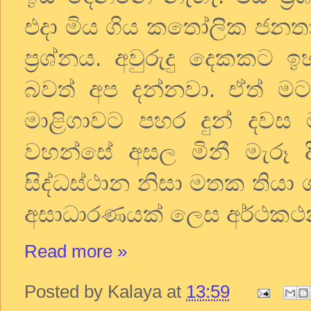
එදා මිය ගිය කතෝලික ජනත
ප්‍රශ්නය. අවුරුදු දෙකකට ඉහ
බවත් අප දන්නවා. ඒත් මට ප
මාළිගාවට පහර දුන් දවස
වහන්සේ අසල මිනී මැරූ
සිද්ධස්ථාන නිසා මතක තිය
අසාධාරණයක් ලෙස අර්ථකථනය
Read more »
Posted by
Kalaya
at
13:59