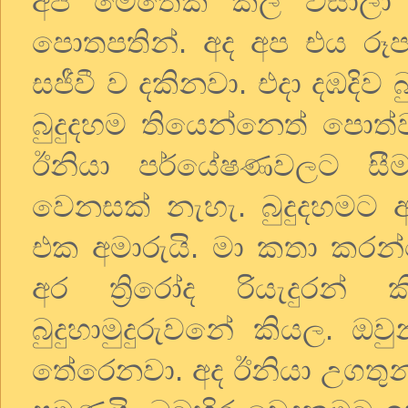
අප මෙතෙක් කල් විසාලා
පොතපතින්. අද අප එය රූ
සජීවී ව දකිනවා. එදා දඹදිව බු
බුදුදහම තියෙන්නෙත් පොත්
ඊනියා පර්යේෂණවලට සීම
වෙනසක් නැහැ. බුදුදහමට
එක අමාරුයි. මා කතා කරන
අර ත්‍රිරෝද රියැදුර
බුදුහාමුදුරුවනේ කියල. ඔ
තේරෙනවා. අද ඊනියා උගතුන් 