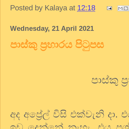
Posted by
Kalaya
at
12:18
Wednesday, 21 April 2021
පාස්කු ප්‍රහාරය පිටුපස
පාස්කු ප
අද අප්‍රේල් විසි එක්වැනි ද
ඉඩ දෙන්නේ නැහැ. එය ප්‍ර