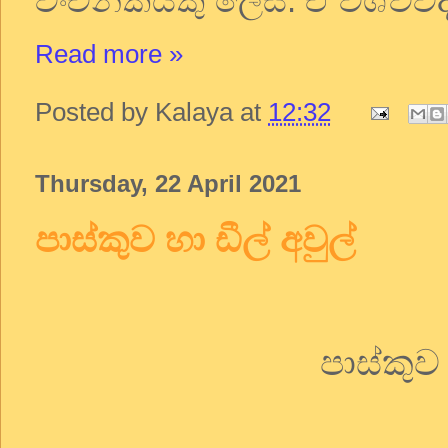
වංචනිකයකු ලෙස. ඒ විශ්වවිද
Read more »
Posted by
Kalaya
at
12:32
Thursday, 22 April 2021
පාස්කුව හා ඩීල් අවුල්
පාස්කුව 