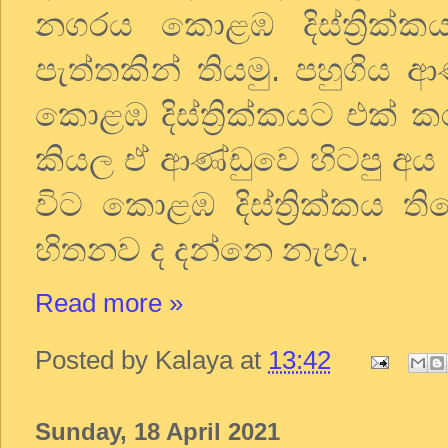
නගරය කොළඹ දිස්ත්‍රික්ක
පැත්තකින් තියමු. පහුගිය
කොළඹ දිස්ත්‍රික්කයට එක් 
කියල ඒ ආණ්ඩුවෙ හිටපු අ
විට කොළඹ දිස්ත්‍රික්කය 
හිතනව ද දන්නෙ නැහැ.
Read more »
Posted by
Kalaya
at
13:42
Sunday, 18 April 2021