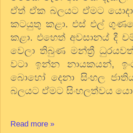
ඒත් ඒක බලයට ඒමට යොදා
කටයුතු කළා. එස් එල් ගුණ
කළා. එහෙත් අවසානය් දී චම
වෙලා තිබුණ මන්ත්‍රී ධුරය
වටා ඉන්න නායකයන්
,
ඉං
බොහෝ දෙනා සිංහල ජාතිය
බලයට ඒමට සිංහලත්වය යොදා
Read more »