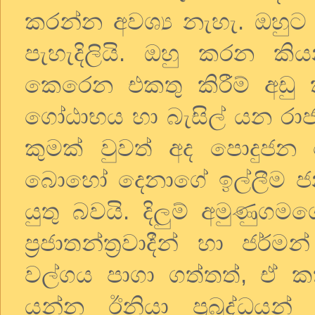
කරන්න අවශ්‍ය නැහැ. ඔහුට 
පැහැදිලියි. ඔහු කරන කිය
කෙරෙන එකතු කිරීම් අඩු ක
ගෝඨාභය හා බැසිල් යන රා
කුමක් වුවත් අද පොදුජන 
බොහෝ දෙනාගේ ඉල්ලීම ජන
යුතු බවයි. දිලුම් අමුණුග
ප්‍රජාතන්ත්‍රවාදීන් හා ජර්
වල්ගය පාගා ගත්තත්
,
ඒ ක
යන්න ඊනියා ප්‍රබුද්ධ