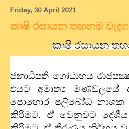
Friday, 30 April 2021
කෘෂි රසායන තහනම වැදග
කෘෂි රසායන තහ
ජනාධිපති ගෝඨාභය රාජපක්‍
එයට අමාත්‍ය මණ්ඩලයේ අ
පොහොර පලිබෝධ නාශක ක්
කිරීමට. ඒ වෙනුවට දේශීය 
කිරීමට. ඒ තීරණය නිර්භය ව