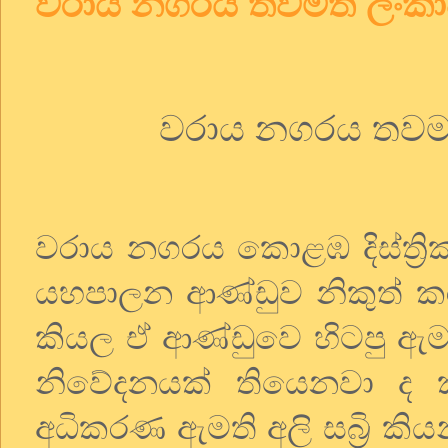
වරාය නගරය තවමත් ලංකා
වරාය නගරය තවමත
වරාය නගරය කොළඹ දිස්ත්‍රි
යහපාලන ආණ්ඩුව නිකුත් ක
කියල ඒ ආණ්ඩුවෙ හිටපු ඇ
නිවේදනයක් තියෙනවා ද ක
අධිකරණ ඇමති අලි සබ්‍රි කි