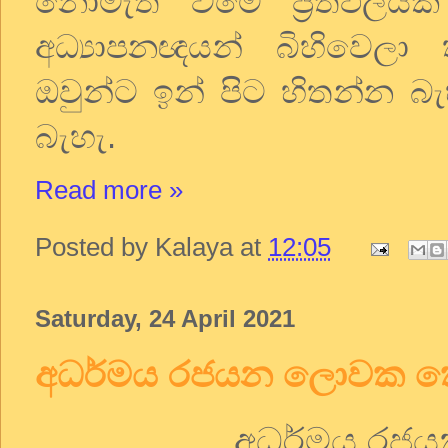
නොමැති වීමේ ප්‍රතිඵලය
අධ්‍යාපනඥයන් බිහිවෙලා 
ඔවුන්ට ඉන් පිට හිතන්න බැ
බැහැ.
Read more »
Posted by
Kalaya
at
12:05
Saturday, 24 April 2021
අධර්මය රජයන ලොවක ක
අධර්මය රජය