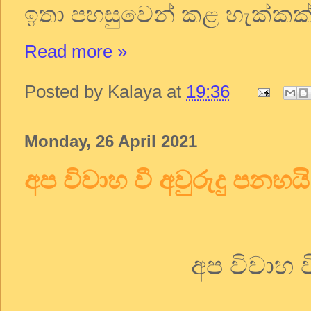
ඉතා පහසුවෙන් කළ හැක්කක
Read more »
Posted by
Kalaya
at
19:36
Monday, 26 April 2021
අප විවාහ වී අවුරුදු පනහයි
අප විවාහ ව