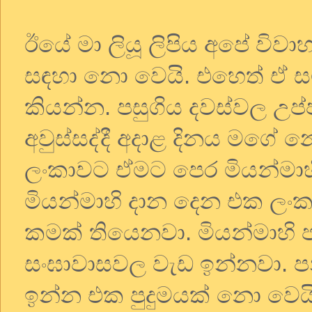
ඊයේ මා ලියූ ලිපිය අපේ විව
සඳහා නො වෙයි. එහෙත් ඒ සම
කියන්න. පසුගිය දවස්වල උප
අවුස්සද්දී අදාළ දිනය මගේ
ලංකාවට ඒමට පෙර මියන්මාහ
මියන්මාහි දාන දෙන එක ලං
කමක් තියෙනවා. මියන්මාහි ප
සංඝාවාසවල වැඩ ඉන්නවා. ප
ඉන්න එක පුදුමයක් නො වෙය