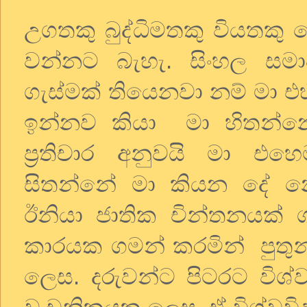
උගතකු බුද්ධිමතකු වියතකු න
වන්නට බැහැ. සිංහල සමාජ
ගැස්මක් තියෙනවා නම් මා 
ඉන්නව කියා මා හිතන්නෙ
ප්‍රතිචාර අනුවයි මා 
සිතන්නේ මා කියන දේ න
ඊනියා ජාතික චින්තනයක්
කාරයක ගමන් කරමින් පුතුන
ලෙස. දරුවන්ට පිටරට විශ්වව