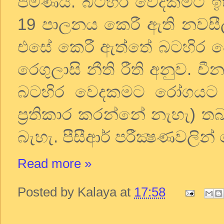
පමණයි. බටහිර වෙදකමට ඉ
19 පාලනය කෙරී ඇති නවසීල
එසේ කෙරී ඇත්තේ බටහිර ව
රෙගුලාසි නීති රීති අනුව. 
බටහිර වෙදකමට රෝගයට ප්‍
ප්‍රතිකාර කරන්නේ නැහැ) ත
බැහැ. පීසීආර් පරීක්‍ෂණවලි
Read more »
Posted by
Kalaya
at
17:58