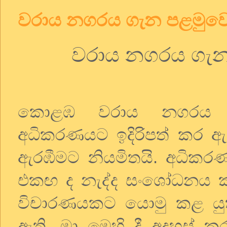
වරාය නගරය ගැන පළමුවෙ
වරාය නගරය ගැන
කොළඹ වරාය නගරය පි
අධිකරණයට ඉදිරිපත් කර ඇත
ඇරඹීමට නියමිතයි. අධිකරණ
එකඟ ද නැද්ද සංශෝධනය කළ
විචාරණයකට යොමු කළ යුතු 
ඇති. මා මෙහි දී අදහස්