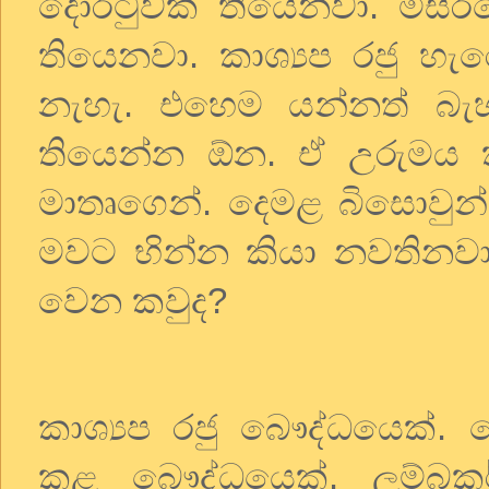
දොරටුවක්
තියෙනවා
.
මිසර
තියෙනවා
.
කාශ්‍යප
රජු
හැර
නැහැ
.
එහෙම
යන්නත්
බැ
තියෙන්න
ඕන
.
ඒ
උරුමය
මාතෘගෙන්
.
දෙමළ
බිසොවුන්
මවට
භින්න
කියා
නවතිනව
වෙන
කවුද
?
කාශ්‍යප
රජු
බෞද්ධයෙක්
.
ව
කළ
බෞද්ධයෙක්
.
ලම්බක