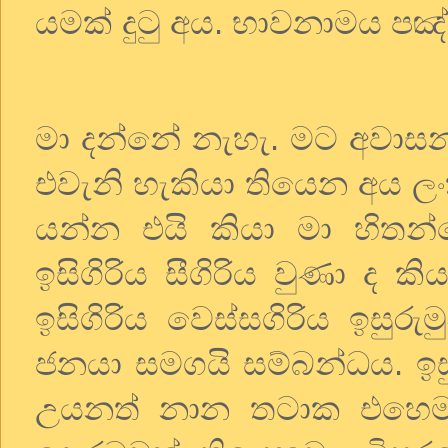
යමක්
දුටු
අය
.
භාවනාමය
පඤ්
මා
දන්නේ
නැහැ
.
මට
අවාස
එවැනි
හැකියා
තියෙන
අය
ල
යන්න
එයි
කියා
මා
හිතන
ඉසිගිරිය
සීගිරිය
වුණා
ද
කි
ඉසිගිරිය
වෙස්සගිරිය
ඉසුරුම
ජනයා
සමගයි
සම්බන්ධය
.
ඉස
උයනත්
නාන
තටාක
එහෙ