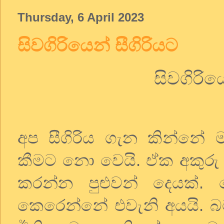
Thursday, 6 April 2023
සිවගිරියෙන් සීගිරියට
සිවගිරිය
අප
සීගිරිය
ගැන
කින්නේ
කීමට
නො
වෙයි
.
ඒක
අකුරු
කරන්න
පුළුවන්
දෙයක්
.
කෙරෙන්නේ
එවැනි
අයයි
.
බ