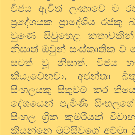
විජය
ඇවිත්
ලංකාවෙ
ම
ර
ප්‍රදේශයක
ප්‍රාදේශීය
රජකු
බ
වුණෙ
සිවුහෙළ
කතාවකින්
නිසාත්
ඔවුන්
සංස්කෘතික
ව
සමත්
වූ
නිසාත්
.
විජය
හ
කියැවෙනවා
.
අජන්තා
බිත
සිංහලයකු
සිතුවම්
කර
තිය
දේශයෙන්
පැමිණි
සිංහලගේ
සිංහල
ග්‍රීක
කුමරියක්
විවා
කියන්නෙ
මුටසීවගේ
අම්මා
ග