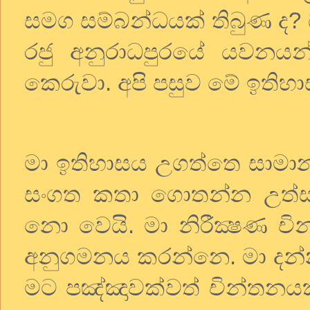
සමග
සම්බන්ධයක්
තිබුණ
ද
?
රජු
අනුරාධපුරයේ
යවනයන
කෙරුවා
.
අපි
පසුව
මේ
ඉතිහ
මා
ඉතිහාසය
උගත්තෙ
සාමාන්
සංගත
කතා
ගොතන්න
උත්
නො
වෙයි
.
මා
නිරීක්‍ෂණ
චි
අනුගමනය
කරන්නෙ
.
මා
දන
මට
පඤ්ඤාවක්වත්
චින්තනයක