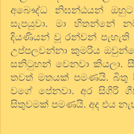
අබෞද්ධ
නිඝන්ඨයන්
ඔහුට
සැපයුවා
.
මා
හිතන්නේ
නම
දියණියන්
වූ
රන්වන්
පැහැති
උප්පලවන්නා
කුමරිය
ඔවුන්
සනිටුහන්
වෙනවා
කියලා
.
ස
තවත්
මතයක්
පමණයි
.
බිතු
වගේ
පේනවා
.
අර
සිගිරි
ග
සිතුවමක්
පමණයි
.
අද
එය
නැ