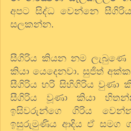
අපට
සිද්ධ
වෙන්නෙ
සීගිරි
සලකන්න
.
සීගිරිය
කියන
නම
ලැබුණෙ
කියා
යෙදෙනවා
.
සුජිත්
අක්ක
සීගිරිය
හරි
සිහිගිරිය
වුණා
ක
සීගිරිය
වූණා
කියා
හිතන
ඉසිවරුන්ගෙ
ගිරිය
වෙන්
ඉසුරුමුණිය
ආදිය
ඒ
සමග