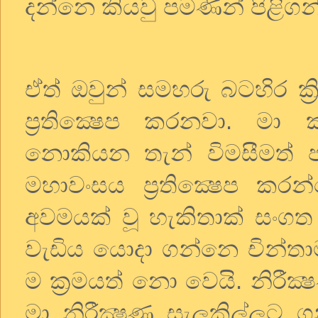
දන්නෙ
කියවු
පමණින්
පිළිග
ඒත්
ඔවුන්
සමහරු
බටහිර
ක්
ප්‍රතික්‍ෂෙප
කරනවා
.
මා
නොකියන
තැන්
විමසීමත්
මහාවංසය
ප්‍රතික්‍ෂෙප
කරන
අවමයක්
වූ
හැකිතාක්
සංගත
වැඩිය
යොදා
ගන්නෙ
චින්ත
ම
ක්‍රමයත්
නො
වෙයි
.
නිරීක්
මා
නිරීක්‍ෂණ
සැලකිල්ලට
ග