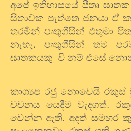
අපේ
ඉතිහාසයේ
පීතෘ
ඝාතක
සීතාවක
පැත්තෙ
ජනයා
ඒ
ක
තරමින්
පෘතුගීසින්
එතුමා
පිත
නැහැ
.
පෘතුගීසින්
තම
පර
ඝාතකයකු
වී
නම්
එසේ
නොක
කාශ්‍යප
රජු
නොවෙයි
රකුස්
වචනය
යෙදීම
වැදගත්
.
රකු
වෙන්න
ඇති
.
අදත්
සමහර
ක
සැලකෙනවා
.
රකුස්
ගති
ගුණ