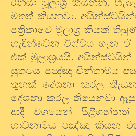
ඊනියා
මූලාශ්‍ර
කියන්න
.
හැබැ
මතත්
කියනවා
.
අයින්ස්ටයින
පත්‍රිකාවෙ
මූලාශ්‍ර
කීයක්
තිබු
හැඳින්වෙන
විශ්වය
ගැන
ඒ
එක්
මුලාශ්‍රයයි
.
අයින්ස්ටයින්
සුතමය
පඤ්ඤා
චින්තාමය
පඤ
තුනක්
දේශනා
කරල
තිැය
දේශනා
කරල
තියෙනවා
ඈසු
ආදී
වශයෙන්
පිළිගන්නත්
භාවනාමය
පඤ්ඤා
කියන
එ