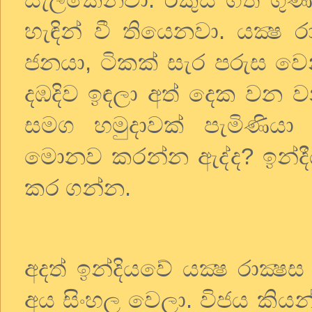
හැඳින්
වී
තියෙනවා
.
යක්‍ෂ
ර
ජනයා
,
ටිකක්
සැර
පරුස
වෙ
දඹදිව
ඉඳලා
අත්
දෙක
වන
ව
සමග
හමුදාවක්
පැමිණියා
මොනව
කරන්න
ඇද්ද
?
ඉන්ද
කර
ගන්න
.
අදත්
ඉන්දියවේ
යක්‍ෂ
රාක්‍ෂස
අය
සිංහල
වෙලා
.
විජය
කියන