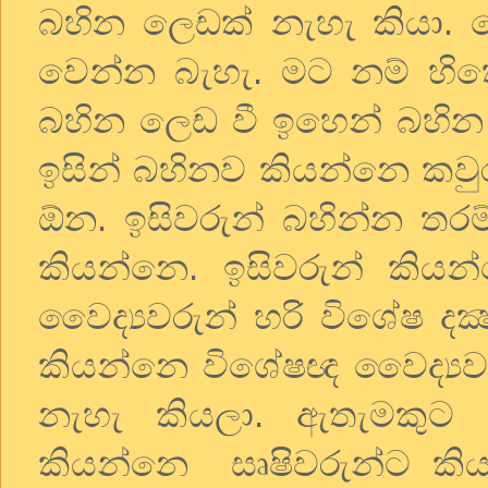
බහින
ලෙඩක්
නැහැ
කියා
.
වෙන්න
බැහැ
.
මට
නම්
හි
බහින
ලෙඩ
වී
ඉහෙන්
බහින
ඉසින්
බහිනව
කියන්නෙ
කවු
ඕන
.
ඉසිවරුන්
බහින්න
තරම
කියන්නෙ
.
ඉසිවරුන්
කියන
වෛද්‍යවරුන්
හරි
විශේෂ
දක්
කියන්නෙ
විශේෂඥ
වෛද්‍ය
නැහැ
කියලා
.
ඇතැමකුට
කියන්නෙ
සෘෂිවරුන්ට
කි