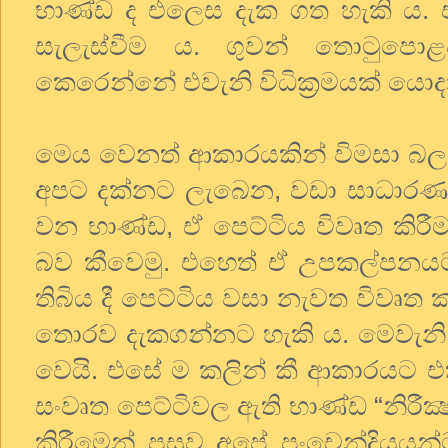
භාණ්ඩ ද එලෙස දැක ගත හැකි ය. එනම්
සැලැස්වීම ය. ගුවන් තොටුපොළ
කෙරෙන්නේ එවැනි විධික්‍රමයක් යොද
මෙය වෙනත් ආකාරයකින් විමසා බලමු.
අපට දක්නට ලැබෙන, වඩා සාධාරණව
වන භාණ්ඩ, ඒ පෙට්ටිය විවෘත කිර
බව කීවෙමු. එහෙත් ඒ උපකල්පනය
තිබිය දී පෙට්ටිය වසා නැවත විවෘ
තොරව දැකගන්නට හැකි ය. මෙවැනි 
වෙයි. එසේ ම කලින් කී ආකාරයට 
සංවෘත පෙට්ටිවල ඇති භාණ්ඩ “නිරීක්
කිරීමෙන් පසුව අපේ පංචෙන්ද්‍රිය