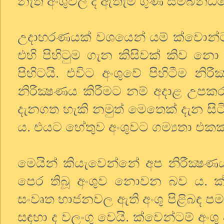
නැති අංශුවල ද ඇතැම් ගුණ සම්බන්ධය
උදාහරණයක් වශයෙන් යම් ක්වොන්ටම්
එහි පිහිටුම ගැන කිසිවක් කිව නො
පිහිටයි. එවිට අංශුවේ පිහිටීම නි
නිරීක්‍ෂණය කිරීමට නම් අදාළ උපකර
දැනගත හැකි නමුත් මෙතෙක් දැන සිට
ය. එයට හේතුව අංශුවට ගම්‍යතා එකක
මෙයින් කියැවෙන්නේ අප නිරීක්‍ෂණය
පෙර තිබූ අංශුව නොවන බව ය. ක්ව
සංවෘත භාජනවල ඇති අංශු පිළිබඳ ප
සඳහා ද වලංගු වෙයි. ක්වෙන්ටම් අංශ