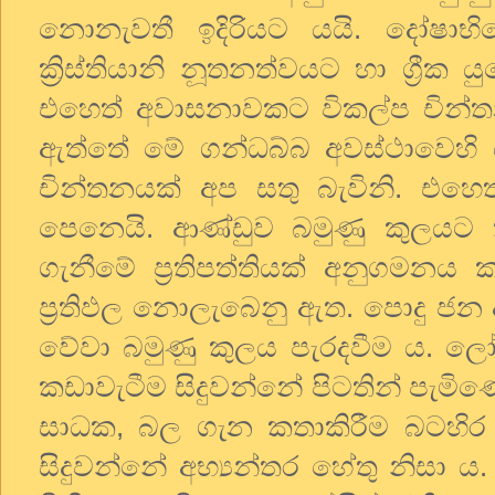
නොනැවතී ඉදිරියට යයි. දෝෂා
ක්‍රිස්තියානි නූතනත්වයට හා ග්‍රීක ය
එහෙත් අවාසනාවකට විකල්ප චින්තන
ඇත්තේ මේ ගන්ධබ්බ අවස්ථාවෙහි 
චින්තනයක් අප සතු බැවිනි. එ
පෙනෙයි. ආණ්ඩුව බමුණු කුලයට 
ගැනීමේ ප්‍රතිපත්තියක් අනුගමනය
ප්‍රතිඵල නොලැබෙනු ඇත. පොදු ජන
වේවා බමුණු කුලය පැරදවීම ය. ලෝක
කඩාවැටීම සිදුවන්නේ පිටතින් පැමි
සාධක, බල ගැන කතාකිරීම බටහිර 
සිදුවන්නේ අභ්‍යන්තර හේතු නිසා ය