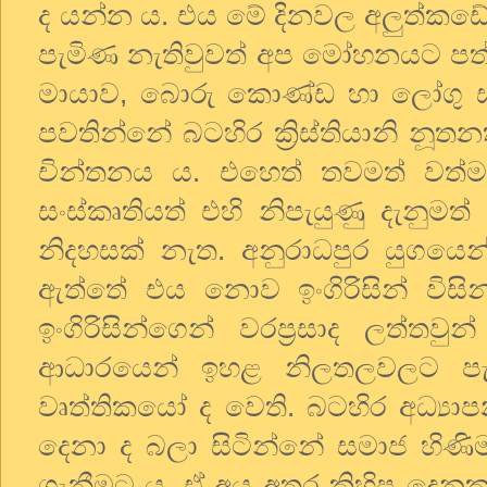
ද යන්න ය. එය මේ දිනවල අලුත්කඩේ 
පැමිණ නැතිවුවත් අප මෝහනයට පත
මායාව, බොරු කොණ්ඩ හා ලෝගු ස
පවතින්නේ බටහිර ක්‍රිස්තියානි නූතනත්ව
චින්තනය ය. එහෙත් තවමත් වත්
සංස්කෘතියත් එහි නිපැයුණු දැනුමත
නිදහසක් නැත. අනුරාධපුර යුගයෙන්
ඇත්තේ එය නොව ඉංගිරිසින් විසින
ඉංගිරිසින්ගෙන් වරප්‍රසාද ලත්ත
ආධාරයෙන් ඉහළ නිලතලවලට පැ
වෘත්තිකයෝ ද වෙති. බටහිර අධ්‍
දෙනා ද බලා සිටින්නේ සමාජ හි
ගැනීමට ය. ඒ අය අතර කිහිප දෙනකු