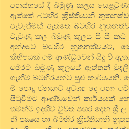
පනස්හයේ දී බමුණු කුලය සෙළවුණා 
ඇත්තේ බටහිර ක්‍රිස්තියානි නූතන
පැවැත්මක් ඇත්තේ බටහිර නූතනත්ව
වැටුණු කල බමුණු කුලය සී සී කඩ 
අන්දමට බටහිර නූතනත්වයට, කෙ
කිහිපයක් මේ ආණ්ඩුවෙන් සිදු වී ඇත. 
මෙරට බමූණු කුලයේ ඇත්තන් මුද
ගැනීම බටහිරයන්ට සුළු කාර්යයකි. 
ම පොදු ජනයාට අවශ්‍ය දේ නො වේ
සිටුවීමට ආණ්ඩුවෙන් කාර්යයක් 
තමන්ට ඉඳහිට වුවත් පහර දෙන ශ්‍රී ල නි
නි පක්‍ෂය හා බටහිර ක්‍රිස්තියානි 