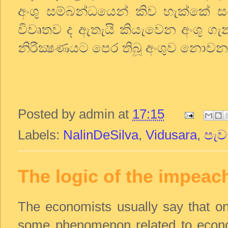
අංශු සම්බන්ධයෙන් කිව හැක්කේ
විවෘතව ද ඇතැයි කියැවෙන අංශු ගැ
නිරීක්‍ෂණයට පෙර තිබූ අංශුව නොවන
Posted by
admin
at
17:15
Labels:
NalinDeSilva
,
Vidusara
,
පැව
The logic of the impea
The economists usually say that on 
some phenomenon related to econom