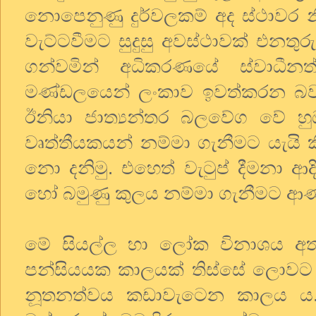
නොපෙනුණු දුර්වලකම් අද ස්ථාවර
වැට්ටවීමට සුදුසු අවස්ථාවක් එනතුර
ගන්වමින් අධිකරණයේ ස්වාධීනත්
මණ්ඩලයෙන් ලංකාව ඉවත්කරන බව 
ඊනියා ජාත්‍යන්තර බලවේග වේ හු
වෘත්තීයකයන් නම්මා ගැනීමට යැයි කි
නො දනිමු. එහෙත් වැටුප් දීමනා ආ
හෝ බමුණු කුලය නම්මා ගැනීමට ආණ
මේ සියල්ල හා ලෝක විනාශය අතර
පන්සියයක කාලයක් තිස්සේ ලොවට අඳුර
නූතනත්වය කඩාවැටෙන කාලය ය. ඉන