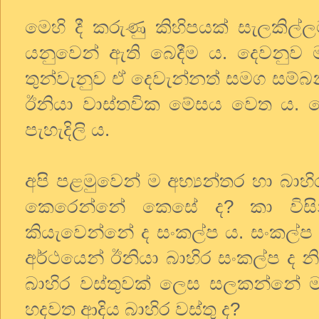
මෙහි දී කරුණු කිහිපයක් සැලකිල්
යනුවෙන් ඇති බෙදීම ය. දෙවනු
තුන්වැනුව ඒ දෙවැන්නත් සමග සම්බන
ඊනියා වාස්තවික මේසය වෙත ය. 
පැහැදිලි ය.
අපි පළමුවෙන් ම අභ්‍යන්තර හා බාහ
කෙරෙන්නේ කෙසේ ද? කා විසින
කියැවෙන්නේ ද සංකල්ප ය. සංකල්
අර්ථයෙන් ඊනියා බාහිර සංකල්ප ද
බාහිර වස්තුවක් ලෙස සලකන්නේ 
හදවත ආදිය බාහිර වස්තු ද?