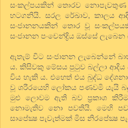
සංකල්පයකින් තොරව නොපැවතුණ 
හටගනියි. සරල රේඛාව, කාලය ආ
සංජානනයකින් තොර වූ සංකල්පයක
සංජානන පංචෙන්ද්‍රිය ඔස්සේ ලැබෙන
ඇතැම් විට සංජානන ලැබෙන්නේ බාහිර
ය. කිසිවකු මේසය පුටුව බල්ලා ආදි
විය හැකි ය. එහෙත් එය බුද්ධ ද
වූ ශරීරයෙහි ලෝකය පණවමි යැයි බ
මුළු ලොවම ඇති බව ප්‍රකාශ කිර
නොමැතිව නො පවතියි. මෙහි ප
සාපේක්‍ෂ පැවැත්මක් මිස නිරපේක්‍ෂ 