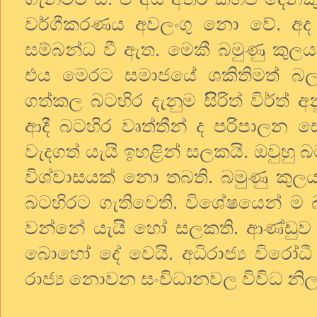
වර්ගීකරණය අවලංගු නො වේ. අද 
සම්බන්ධ වී ඇත. මෙකී බමුණු කුලය
එය මෙරට සමාජයේ ශකිතිමත් බල
ගත්කල බටහිර දැනුම සිිරිත් විර්ත්
ආදී බටහිර වෘත්තීන් ද පරිපාලන සේව
වැදගත් යැයි ඉහළින් සලකයි. ඔවුහු 
විශ්වාසයක් නො තබති. බමුණු කුලයට
බටහිරට ගැතිවෙති. විශේෂයෙන් ම බට
වන්නේ යැයි හෝ සලකති. ආණ්ඩුව ශ්
බොහෝ දේ වෙයි. අධිරාජ්‍ය විරෝධී
රාජ්‍ය නොවන සංවිධානවල විවිධ නි