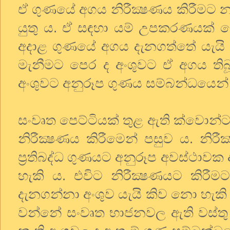
ඒ ගුණයේ අගය නිරීක්‍ෂණය කිරීමට න
යුතු ය. ඒ සඳහා යම් උපකරණයක්
අදාළ ගුණයේ අගය දැනගත්තේ යැයි 
මැනීමට පෙර ද අංශුවට ඒ අගය ත
අංශුවට අනුරූප ගුණය සම්බන්ධයෙන්
සංවෘත පෙට්ටියක් තුළ ඇති ක්වොන්ට
නිරීක්‍ෂණය කිරීමෙන් පසුව ය. නිර
ප්‍රතිබද්ධ ගුණයට අනුරූප අවස්ථාව
හැකි ය. එවිට නිරීක්‍ෂණයට කිරීම
දැනගන්නා අංශුව යැයි කිව නො හැකි
වන්නේ සංවෘත භාජනවල ඇති වස්ත