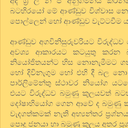
අද ශ්‍රී ල නි ප අනුගමනය කරන්නේ
බටහිරයෝ මේ ආණ්ඩුව විශ්වාස නො 
පොල්ලෙන් හෝ ආණ්ඩුව වැට්ටවීම ය
ආණ්ඩුව අගවිනිසුරුවරියට විරුද
අවශ්‍ය ආකාරයට කටයුතු කරන 
නියෝජිතයන්ට හිස නොනැමීමට ගත්
හෝ දිවිනැගුම හෝ එහි දී බල නො 
පාර්ලිමේන්තු ස්ථාවර නියෝග යට
එයට විරුද්ධව බමුණු කුලයවත් බටහ
දෝෂාභියෝග ගෙන ආවේ ද බමුණු කුල
වැදගත්කමක් නැති අභ්‍යන්තර ප්‍ර
පොදු ජනයා හා බමුණු කුලය අතර ප්‍ර