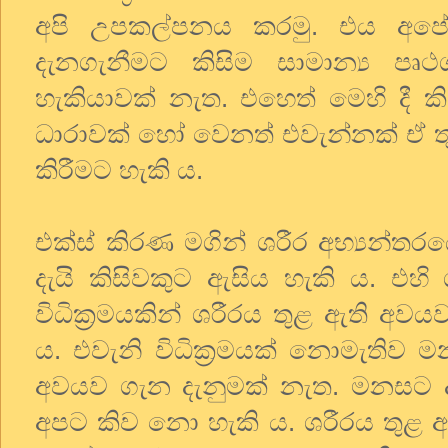
අපි උපකල්පනය කරමු. එය අපේ
දැනගැනීමට කිසිම සාමාන්‍ය පෘ
හැකියාවක් නැත. එහෙත් මෙහි දී කි
ධාරාවක් හෝ වෙනත් එවැන්නක් ඒ තුළ
කිරීමට හැකි ය.
එක්ස් කිරණ මගින් ශරීර අභ්‍යන
දැයි කිසිවකුට ඇසිය හැකි ය. එහි
විධික්‍රමයකින් ශරීරය තුළ ඇති අවය
ය. එවැනි විධික්‍රමයක් නොමැතිව 
අවයව ගැන දැනුමක් නැත. මනසට ද
අපට කිව නො හැකි ය. ශරීරය තුළ ඇ