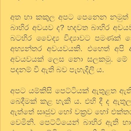
අත හා කකුල අපට පෙනෙන නමුත්
බාහිර අවයව ද? හදවත බාහිර අවයව
බටහිර වෛද්‍ය විද්‍යාවට පමණක් 
අභ්‍යන්තර අවයවයකි. එහෙත් අප
අවයවයක් ලෙස නො සලකමු. මේ අභ
පදනම් වී ඇති බව පැහැදිලි ය.
අපට යම්කිසි පෙට්ටියක් ඇතුළත ඇත
බෙදීමක් කළ හැකි ය. එහි දී ද ඇත
ඇත්තේ සෘජුව හෝ වක්‍රව හෝ එක්ත
වෙමිනි. පෙට්ටියෙන් බාහිර ඇති භ