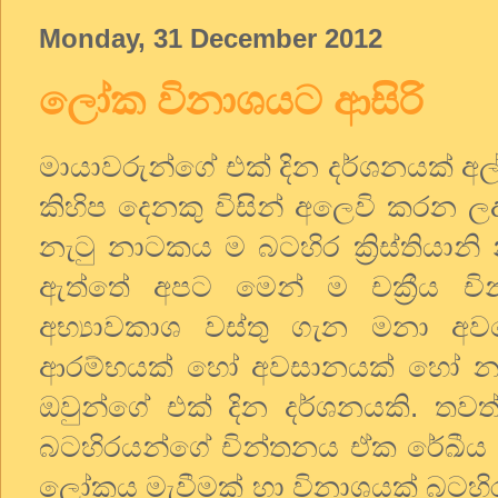
Monday, 31 December 2012
ලෝක විනාශයට ආසිරි
මායාවරුන්ගේ එක් දින දර්ශනයක් අල්
කිහිප දෙනකු විසින් අලෙවි කරන
නැටු නාටකය ම බටහිර ක්‍රිස්තියානි
ඇත්තේ අපට මෙන් ම චක්‍රීය චින
අභ්‍යාවකාශ වස්තු ගැන මනා අවබ
ආරම්භයක් හෝ අවසානයක් හෝ නැත
ඔවුන්ගේ එක් දින දර්ශනයකි. තවත
බටහිරයන්ගේ චින්තනය ඒක රේඛීය 
ලෝකය මැවීමක් හා විනාශයක් බටහිර ග්‍