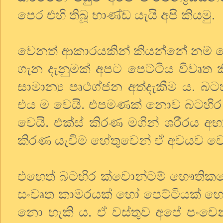
පෙර එහි තිබූ භාණ්ඩ යැයි අපි කියමු.
වෙනත් ආකාරයකින් කියන්නේ නම් පෙ
ගැන දැනුමක් අපට පෙට්ටිය විවෘත 
සාමාන්‍ය පෘථග්ජන අත්දැකීම ය. බටහ
එය ම වෙයි. එපමණක් නොව බටහිර වෛද්
වෙයි. එක්ස් කිරණ මගින් ශරීරය අභ
කිරණ යැවීම හේතුවෙන් ඒ අවයව 
එහෙත් බටහිර ක්වොන්ටම් භෞතිකය
සංවෘත කාමරයක් හෝ පෙට්ටියක් හෝ 
නො හැකි ය. ඒ වස්තුව අපේ පංචෙ