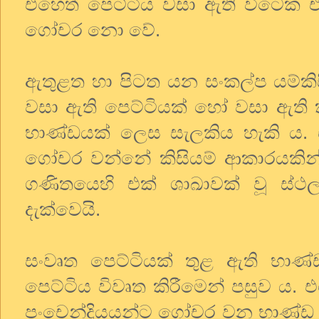
එහෙත් පෙට්ටිය වසා ඇති විටෙක ඒ 
ගෝචර නො වේ.
ඇතුළත හා පිටත යන සංකල්ප යම්කි
වසා ඇති පෙට්ටියක් හෝ වසා ඇති 
භාණ්ඩයක් ලෙස සැලකිය හැකි ය. ඒ
ගෝචර වන්නේ කිසියම් ආකාරයකින් 
ගණිතයෙහි එක් ශාඛාවක් වූ ස්ථල ව
දැක්වෙයි.
සංවෘත පෙට්ටියක් තුළ ඇති භාණ්
පෙට්ටිය විවෘත කිරීමෙන් පසුව ය. 
පංචෙන්ද්‍රියයන්ට ගෝචර වන භාණ්ඩ ප