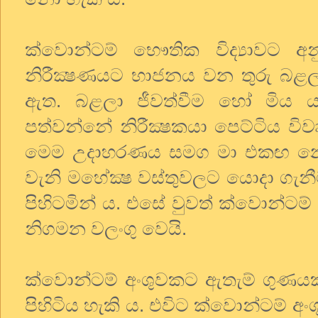
ක්වොන්ටම් භෞතික විද්‍යාවට අන
නිරීක්‍ෂණයට භාජනය වන තුරු බළල
ඇත. බළලා ජීවත්වීම හෝ මිය
පත්වන්නේ නිරීක්‍ෂකයා පෙට්ටිය වි
මෙම උදාහරණය සමග මා එකඟ නො
වැනි මහේක්‍ෂ වස්තුවලට යොදා ග
පිහිටමින් ය. එසේ වුවත් ක්වොන්ටම් අං
නිගමන වලංගු වෙයි.
ක්වොන්ටම් අංශුවකට ඇතැම් ගුණයක
පිහිටිය හැකි ය. එවිට ක්වොන්ටම් අ