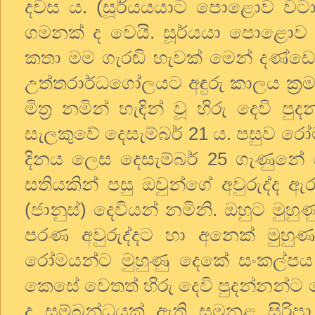
දවස ය. (සූර්යයයාට පොළොව වට
ගමනක් ද වෙයි. සූර්යයා පොළොව
කතා මම ගැරඬි හැවක් මෙන් දණ්ඩෙන්
උත්තරාර්ධගෝලයට අඳුරු කාලය ක්‍ර
මිත්‍ර නමින් හැඳින් වූ හිරු දෙවි
සැලකුවේ දෙසැම්බර් 21 ය. පසුව රෝම 
දිනය ලෙස දෙසැම්බර් 25 ගැණුනේ ද
සතියකින් පසු ඔවුන්ගේ අවුරුද්ද 
(ජානුස්) දෙවියන් නමිනි. ඔහුට මුහ
පරණ අවුරුද්දට හා අනෙක් මුහුණ 
රෝමයන්ට මුහුණු දෙකේ සංකල්පය
කෙසේ වෙතත් හිරු දෙවි පුදන්නන්ට ද
ද සම්බන්ධයක් ඇති සමනළ සිරිපා