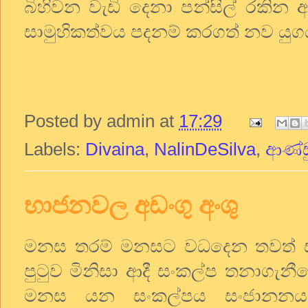
බිහිවන වැඩි දෙනා පන්සිල් රකින ආධ
සාමුහිකත්වය පදනම් කරගත් නව යුග
Posted by
admin
at
17:29
Labels:
Divaina
,
NalinDeSilva
,
ආණ්ඩ
භාජනවල අඩංගු අංශු
මනස තරම් මනසට වධදෙන තවත් සං
පුටුව මිනිසා ආදී සංකල්ප තනාගැනීම
මනස යන සංකල්පය සංජානනයකි