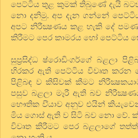
පෙට්ටිය තුළ කුමක් තිබුණේ දැයි බට
නො දනිමු. අප දැන ගන්නේ පෙට්ට
අපට නිරීක්‍ෂණය කළ හැකි දේ පමණ 
කිරීමට පෙර කාමරය හෝ පෙට්ටිය හෝ 
සුප්‍රසිද්ධ ෂ්රොඩිංගර්ගේ බළලා 
හිරකර ඇති පෙට්ටිය විවෘත කරන 
පිළිබඳ ව කිසිවක් කීමට නිරීක්‍ෂක
පසුව බළලා මෑරී ඇති බව නිරීක්‍ෂ
භෞතික වි්‍යාව අනුව එයින් කියැවෙ
මිය ගොස් ඇති ව සිටි බව නො වේ. ක
විවෘත කිරීමට පෙර බළලාගේ තත්ත්ව
නො හැකි ය.