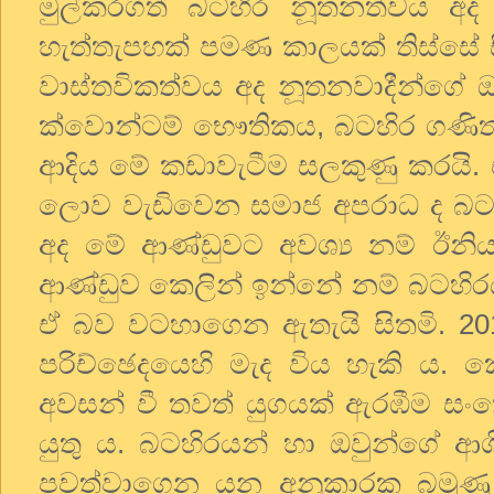
මුල්කරගත් බටහිර නූතනත්වය අද
හැත්තැපහක් පමණ කාලයක් තිස්සේ සිද
වාස්තවිකත්වය අද නූතනවාදීන්ගේ ඔ
ක්වොන්ටම් භෞතිකය, බටහිර ගණිතයෙ
ආදිය මේ කඩාවැටීම සලකුණු කරයි.
ලොව වැඩිවෙන සමාජ අපරාධ ද බටහි
අද මේ ආණ්ඩුවට අවශ්‍ය නම් ඊනිය
ආණ්ඩුව කෙලින් ඉන්නේ නම් බටහිර
ඒ බව වටහාගෙන ඇතැයි සිතමි. 201
පරිච්ඡෙදයෙහි මැද විය හැකි ය. 
අවසන් වී තවත් යුගයක් ඇරඹීම සංකේත
යුතු ය. බටහිරයන් හා ඔවුන්ගේ ආශි
පවත්වාගෙන යන අනුකාරක බමුණ