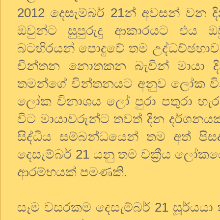
2012 දෙසැම්බර් 21න් අවසන් වන ද
ඔවුන්ට සුපුරුදු ආකාරයට එය ඔ
බටහිරයන් පොදුවේ තම උද්ධච්ඡභා
චින්තන නොතකන බැවින් මායා දින
තමන්ගේ චින්තනයට අනුව ලෝක වින
ලෝක විනාශය ලෝ පුරා පතුරා හැර
විට මායාවරුන්ට තවත් දින දර්ශනයක
සිද්ධිය සම්බන්ධයෙන් තම අත් පි
දෙසැම්බර් 21 යනු තම චක්‍රීය ලෝ
ආරම්භයක් පමණකි.
සෑම වසරකම දෙසැම්බර් 21 සූර්යය