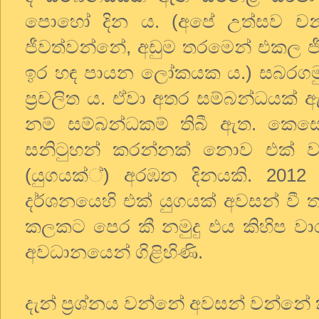
පොහෝ දින ය. (අපේ උත්සව චන්ද්
ජීවත්වන්නේ, අඩුම තරමෙන් එකල ජීව
ඉර හඳ පායන ලෝකයක ය.) සබරගමුව
ප්‍රචලිත ය. ඒවා අතර සම්බන්ධයක්
නම් සම්බන්ධකම් තිබී ඇත. කෙස
සනිටුහන් කරන්නක් නොව එක් වස
(යුගයක්්) අරඹන දිනයකි. 2012 ද
දර්ශනයෙහි එක් යුගයක් අවසන් වී
කලකට පෙර කී නමුදු එය කිහිප වා
අවධානයෙන් ගිළිහිණි.
දැන් ප්‍රශ්නය වන්නේ අවසන් වන්නේ