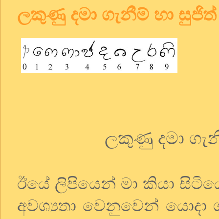
ලකුණු දමා ගැනීම් හා සුජිත්
සිං
ලකුණු දමා ගැනී
ඊයේ ලිපියෙන් මා කියා සිටි
අවශ්‍යතා වෙනුවෙන් යොදා 