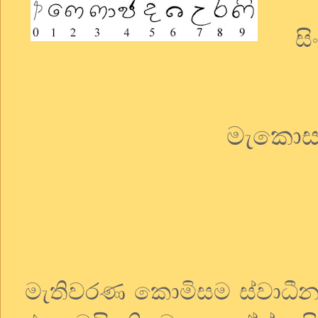
සිංහ
මැකොස හ
මැතිවරණ කොමිසම ස්වාධී