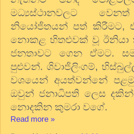
මධ්‍යස්ථානවලට වෙනත
නියෝජිතයන් පත් කිරීමට
,
නොකළ හිතළුවක් වූ ඊනියා 
ජනතාවට ගෙන ඒමට. සමහ
පුළුවන්. ශිවාජිලිංගම්
,
හිස්බුල
වශයෙන් අයත්වන්නේ පළම
ඔවුන් ජනාධිපති ලෙස දකින
නොදකින කුමරා වගේ.
Read more »