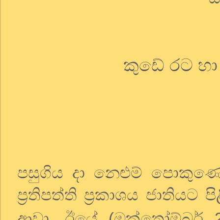
කුඩේ රට හා 
පසුගිය දා නෙළුම් පොකු
ප්‍රතිපත්ති ප්‍රකාශය ජාතියට
ආවා. ඊයේ (ඔක්තෝම්බර් 27