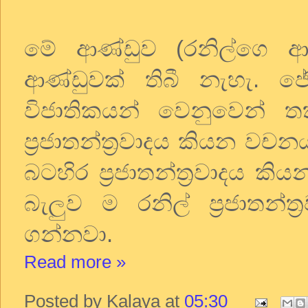
මේ ආණ්ඩුව (රනිල්ගෙ ආණ
ආණ්ඩුවක් තිබී නැහැ. 
විජාතිකයන් වෙනුවෙන් ත
ප්‍රජාතන්ත්‍රවාදය කියන වච
බටහිර ප්‍රජාතන්ත්‍රවාදය කි
බැලුව ම රනිල් ප්‍රජාතන්ත
ගන්නවා.
Read more »
Posted by
Kalaya
at
05:30