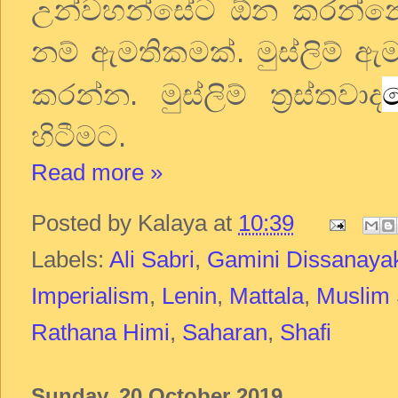
උන්වහන්සේට ඕන කරන්නෙ ප
නම් ඇමතිකමක්. මුස්ලිම් ඇම
කරන්න. මුස්ලිම් ත්‍රස්තවාද
හිටීමට.
Read more »
Posted by
Kalaya
at
10:39
Labels:
Ali Sabri
,
Gamini Dissanaya
Imperialism
,
Lenin
,
Mattala
,
Muslim 
Rathana Himi
,
Saharan
,
Shafi
Sunday, 20 October 2019