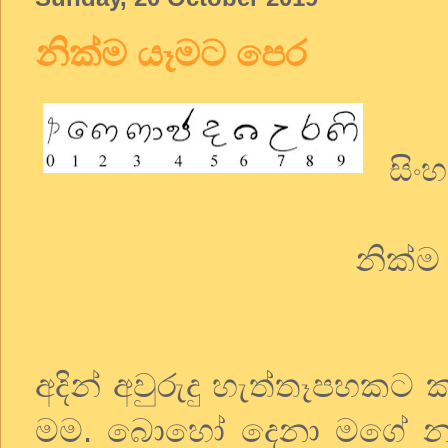
නික්ම යෑමට පෙර
සිංහ
නික්ම
අදින් අවුරුදු හැත්තෑපහකට
මම. බොහෝ දෙනා මගේ නරක