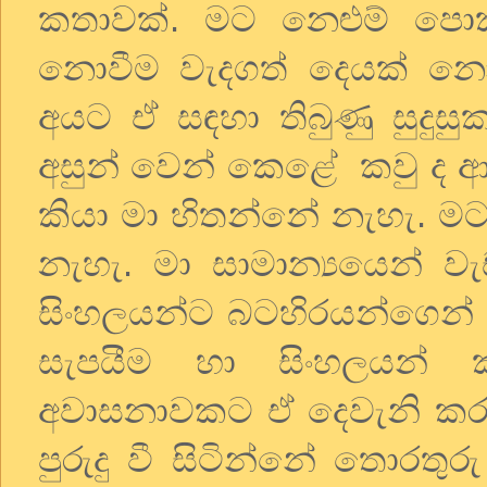
කතාවක්. මට නෙළුම් පොක
නොවීම වැදගත් දෙයක් නො ව
අයට ඒ සඳහා තිබුණු සුදු
අසුන් වෙන් කෙළේ කවු ද ආද
කියා මා හිතන්නේ නැහැ. මට
නැහැ. මා සාමාන්‍යයෙන් 
සිංහලයන්ට බටහිරයන්ගෙන් ස
සැපයීම හා සිංහලයන් ක
අවාසනාවකට ඒ දෙවැනි කරු
පුරුදු වී සිටින්නේ තොරත