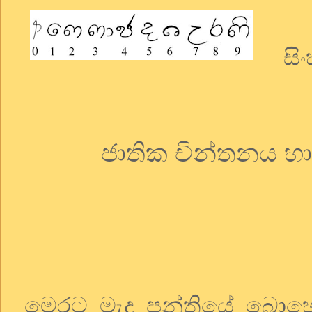
සිංහ
ජාතික චින්තනය හ
මෙරට මැද පන්තියේ බොහ