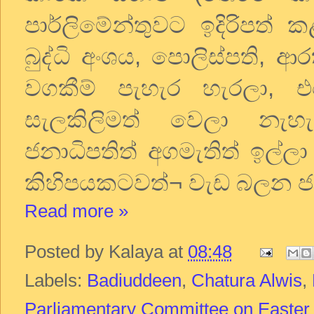
පාර්ලිමේන්තුවට ඉදිරිපත් 
බුද්ධි අංශය, පොලිස්පති, 
වගකීම් පැහැර හැරලා, 
සැලකිලිමත් වෙලා නැ
ජනාධිපතිත් අගමැතිත් ඉල්
කිහිපයකටවත්¬ වැඩ බලන ජ
Read more »
Posted by
Kalaya
at
08:48
Labels:
Badiuddeen
,
Chatura Alwis
,
Parliamentary Committee on Easter