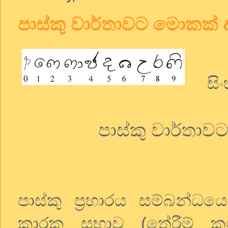
පාස්කු වාර්තාවට මොකක්
සිංහ
පාස්කු වාර්තා
පාස්කු ප්‍රහාරය සම්බන්ධ
කාරක සභාව (තේරීම් කම