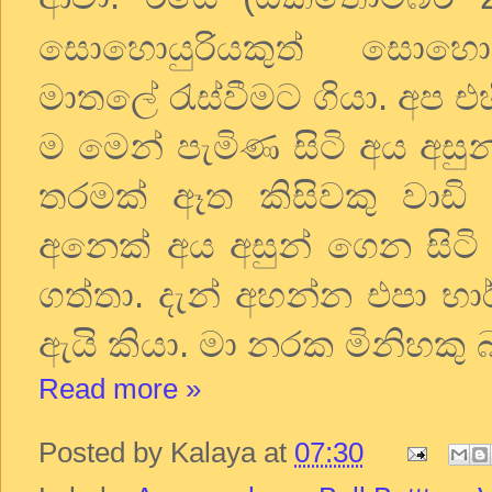
සොහොයුරියකුත් සොහොය
මාතලේ රැස්වීමට ගියා. අප එහ
ම මෙන් පැමිණ සිටි අය අස
තරමක් ඈත කිසිවකු වාඩි ව
අනෙක් අය අසුන් ගෙන සිටි
ගත්තා. දැන් අහන්න එපා භා
ඇයි කියා. මා නරක මිනිහකු 
Read more »
Posted by
Kalaya
at
07:30