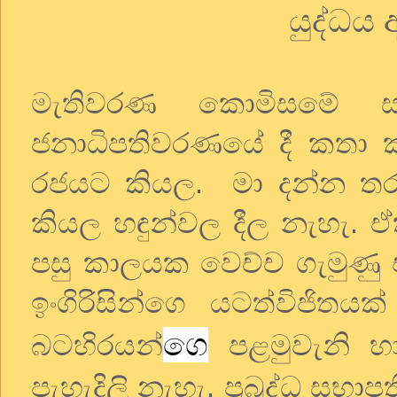
යුද්ධය 
මැතිවරණ කොමිසමේ සභ
ජනාධිපතිවරණයේ දී කතා කර
රජයට කියල. මා දන්න තර
කියල හඳුන්වල දීල නැහැ. ඒ
පසු කාලයක වෙච්ච ගැමුණු එ
ඉංගිරිසින්ගෙ යටත්විජිතය
ගෙ
බටහිරයන්
පළමුවැනි හ
පැහැදිලි නැහැ. ප්‍රබුද්ධ සභා