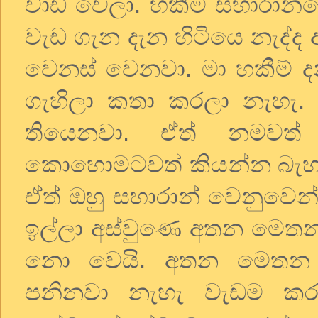
වාඩි වෙලා. හකීම් සහාරාන්
වැඩ ගැන දැන හිටියෙ නැද්ද
වෙනස් වෙනවා. මා හකීම් 
ගැහිලා කතා කරලා නැහැ.
තියෙනවා. ඒත් නමවත්
කොහොමටවත් කියන්න බැහැ ත
ඒත් ඔහු සහාරාන් වෙනුවෙන්
ඉල්ලා අස්වුණෙ අතන මෙතන
නො වෙයි. අතන මෙතන රතන
පනිනවා නැහැ වැඩම කර