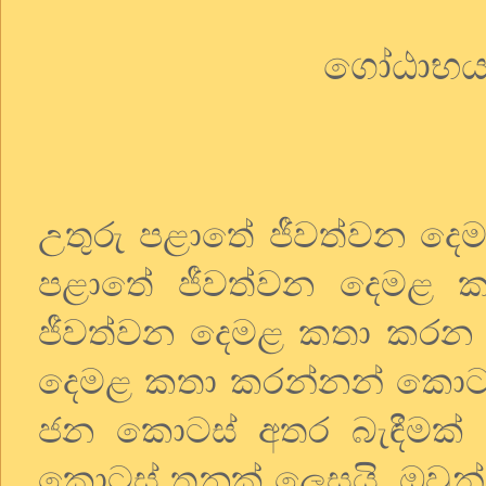
ගෝඨාභය 
උතුරු පළාතේ ජීවත්වන ද
පළාතේ ජීවත්වන දෙමළ 
ජීවත්වන දෙමළ කතා කරන 
දෙමළ කතා කරන්නන් කොටස්
ජන කොටස් අතර බැඳීමක් 
කොටස් තුනක් ලෙසයි. ඔවුන්