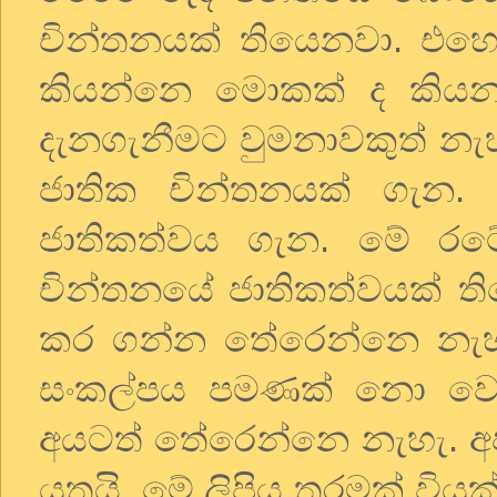
චින්තනයක් තියෙනවා. එහෙ
කියන්නෙ මොකක් ද කියන
දැනගැනීමට වුමනාවකුත් න
ජාතික චින්තනයක් ගැන
ජාතිකත්වය ගැන. මේ ර
චින්තනයේ ජාතිකත්වයක් තිය
කර ගන්න තේරෙන්නෙ නැහ
සංකල්පය පමණක් නො වෙයි
අයටත් තේරෙන්නෙ නැහැ. අ
යුතුයි. මේ ලිපිය තරමක් විය