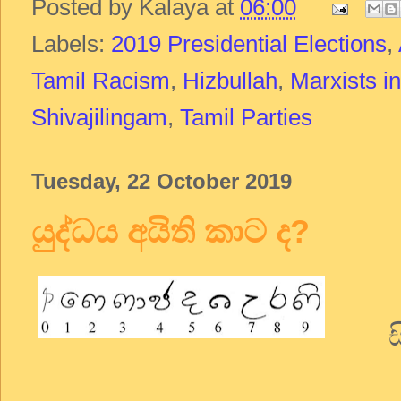
Posted by
Kalaya
at
06:00
Labels:
2019 Presidential Elections
,
Tamil Racism
,
Hizbullah
,
Marxists i
Shivajilingam
,
Tamil Parties
Tuesday, 22 October 2019
යුද්ධය අයිති කාට ද?
සිංහ