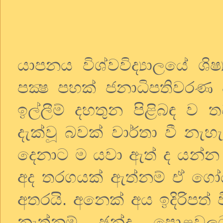
යාපනය විශ්වවිද්‍යාලයේ ශි
පක්‍ෂ පහක් ජනාධිපතිවරණ 
ඉල්ලීම් දහතුන පිළිබඳ ව තව
දැක්වූ බවක් වාර්තා වී නැහැ
දෙනාට ම යවා ඇත් ද යන්න 
අද තරගයක් ඇත්නම් ඒ ගෝඨාභ
අතරයි. අනෙක් අය ඉදිරිපත
නැත්නම් ඡන්ද පොළවල