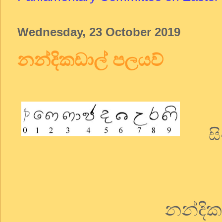
Wednesday, 23 October 2019
නන්දිකඩාල් පලයව්
ස
නන්දික