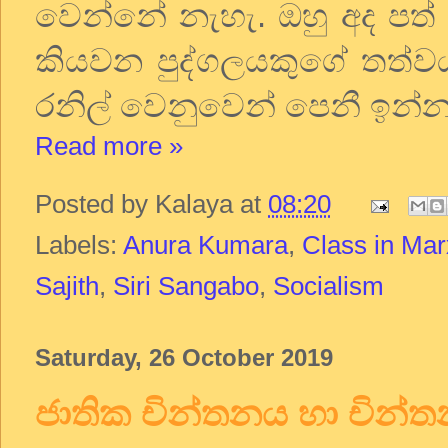
වෙන්නේ නැහැ. ඔහු අද පත් ව
කියවන පුද්ගලයකුගේ තත්ව
රනිල් වෙනුවෙන් පෙනී ඉන්න
Read more »
Posted by
Kalaya
at
08:20
Labels:
Anura Kumara
,
Class in Ma
Sajith
,
Siri Sangabo
,
Socialism
Saturday, 26 October 2019
ජාතික චින්තනය හා චින්