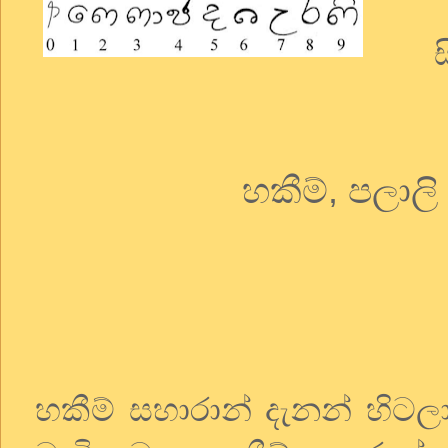
සිං
හකීම්, පලාල
හකීම් සහාරාන් දැනන් හිටල