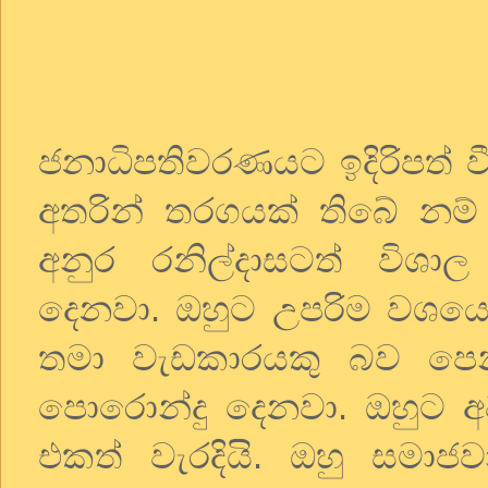
ජනාධිපතිවරණයට ඉදිරිපත් වී
අතරින් තරගයක් තිබේ නම
අනුර රනිල්දාසටත් විශාල 
දෙනවා. ඔහුට උපරිම වශයෙන්
තමා වැඩකාරයකු බව පෙන
පොරොන්දු දෙනවා. ඔහුට අව
එකත් වැරදියි. ඔහු සමා