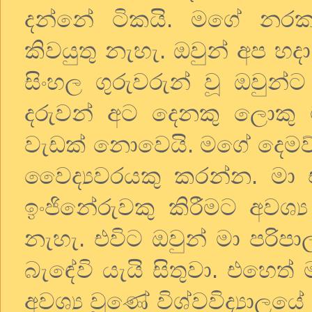
දන්නේ ටිකයි. මගේ නරක
කිවයුතු නැහැ. ඔවුන් අප හද
සිංහල ගුරුවරුන් වූ ඔවුන
දරුවන් අට දෙනකු ලොකු
වැඩක් නොවෙයි. මගේ දෙමව්
වෛද්‍යවරයකු කරන්න. මා 
ඉංජිනේරුවකු කිරීමට අවශ්
නැහැ. එවිට ඔවුන් මා පරි
බැඳේවි යැයි සිතුවා. එහෙත්
අවශ්‍ය වුණේ විශ්වවිද්‍යාලය