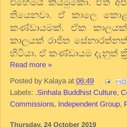
එහෙමයි කියමුකො. ඒත් අප
තියෙනවා. ඒ කාලෙ කොළඹ ව
කණ්ඩායමක්. ඒක කාලයක් 
කාලයක් රාජිත සේනාරත්නත් 
හිටියා. ඒ කණ්ඩායම දැනුත් ක
Read more »
Posted by
Kalaya
at
06:49
Labels:
.Sinhala Buddhist Culture
,
C
Commissions
,
Independent Group
,
Thursday, 24 October 2019