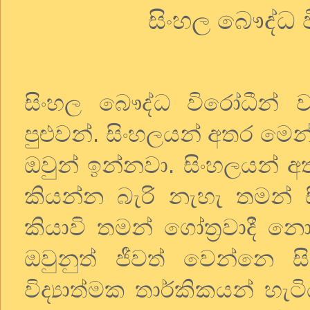
සිංහල
බෞද්ධ
සිංහල
බෞද්ධ
විරෝධීන්
ව
පුළුවන්
.
සිංහලයන්
අතර
මෙන
ඔවුන්
ඉන්නවා
.
සිංහලයන්
අ
කියන්න
බැරි
නැහැ
තමන්
කියාවි
තමන්
ගෝත්‍රවාදී
නො
ඔවුනුත්
ජීවත්
වෙන්නෙ
ස
විද්‍යාත්මක
තාර්කිකයන්
හැට