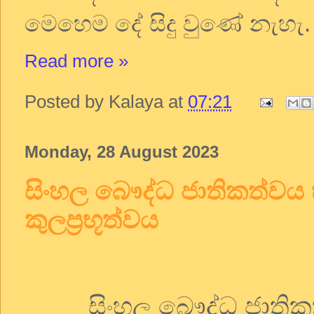
මෙහෙම
දේ
සිදු
වුණේ
නැහැ
.
Read more »
Posted by
Kalaya
at
07:21
Monday, 28 August 2023
සිංහල බෞද්ධ ජාතිකත්වය
කුලප්‍රභූත්වය
සිංහල
බෞද්ධ
ජාතික