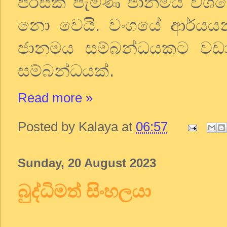
පිරිසක්
පැමිණ
ජානමය
වශය
නො
වෙයි
.
වංගයේ
ආර්යයන
ජානමය
සම්බන්ධයකට
වඩ
සම්බන්ධයක්
.
Read more »
Posted by
Kalaya
at
06:57
Sunday, 20 August 2023
බුද්ධිමත් සිංහලයා