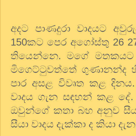
අදට
පාණදුරා
වාදයට
අවුරු
150
කට
පෙර
අගෝස්තු
26 2
තියෙන්නෙ
.
මගේ
මතකයට
මිගෙට්ටුවත්තේ
ගුණානන්ද
පාර
අසළ
විවෘත
කළ
දිනය
වාදය
ගැන
සඳහන්
කළ
දේ
ඔවුන්ගේ
කතා
බහ
අනුව
සී
සීයා
වාදය
දැක්කා
ද
කියා
දැන