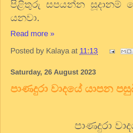
පිළිතුරු
සපයන්න
සූදානම්
යනවා
.
Read more »
Posted by
Kalaya
at
11:13
Saturday, 26 August 2023
පාණදුරා වාදයේ යාපන පසු
පාණදුරා
වා