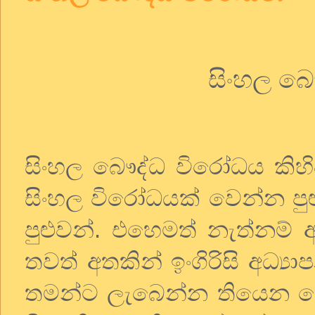
සිංහල
බෞ
සිංහල
බෞද්ධ
විරෝධය
කිහ
සිංහල
විරෝධයක්
වෙන්න
පු
පුළුවන්
.
එහෙමත්
නැත්නම්
තවත්
අතකින්
ඉංගිරිසි
අධ්‍ය
තමන්ට
ලැබෙන්න
තියෙන
ද