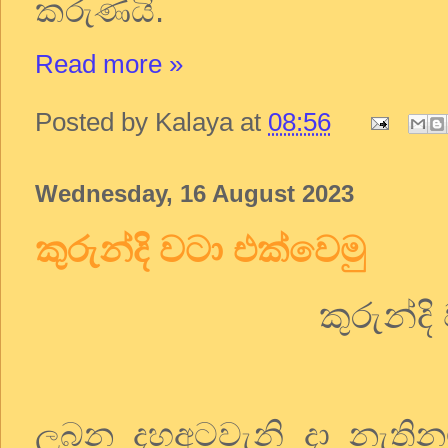
කරුණයි
.
Read more »
Posted by
Kalaya
at
08:56
Wednesday, 16 August 2023
කුරුන්දි වටා එක්වෙමු
කුරුන්ද
ලබන දහඅටවැනි දා නැතිනම් 