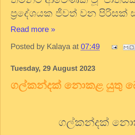
ප්‍රදේශයක
ජීවත්
වන
පිරිසක්
Read more »
Posted by
Kalaya
at
07:49
Tuesday, 29 August 2023
ගල්කන්දක් නොකළ යුතු 
ගල්කන්දක්
නො