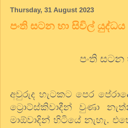
Thursday, 31 August 2023
පංති සටන හා සිවිල් යුද්ධය
පංති
සටන
අවුරුද
හැටකට
පෙර
පේරාද
ට්‍රොට්ස්කිවාදීන්
වුණා
නැත්
මාඕවාදින්
හිටියේ
නැහැ
.
එහ