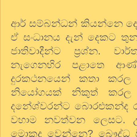
ආර්
සම්බන්ධන්
කියන්නෙ
ද
ඒ
සංධානය
දැන්
දෙකට
තු
ජාතිවාදීන්ට
ප්‍රශ්න
.
වාර්
නැගෙනහිර
පළාතෙ
ආණ්
දුරකථනයෙන්
කතා
කරල
නියෝගයක්
නිකුත්
කරල
දනේශ්වරන්ට
බොරළුකන්ද
වහාම
නවත්වන
ලෙසට
.
මොකද
වෙන්නෙ
?
බෞද්ධ