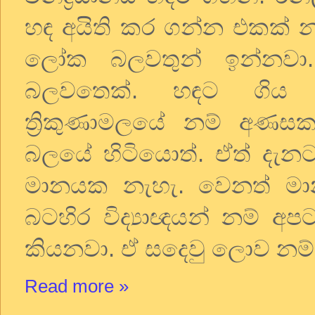
හඳ
අයිති
කර
ගන්න
එකක්
න
ලෝක
බලවතුන්
ඉන්නවා
බලවතෙක්
.
හඳට
ගිය
ත්‍රිකුණාමලයේ
නම්
අණස
බලයේ
හිටියොත්
.
ඒත්
දැන
මානයක
නැහැ
.
වෙනත්
ම
බටහිර
විද්‍යාඥයන්
නම්
අප
කියනවා
.
ඒ
සදෙවු
ලොව
නම්
Read more »