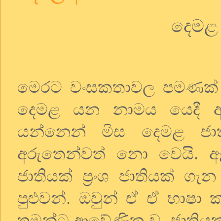
දෙමළ
මෙරට
වංසකතාවල
පමණක්
දෙමළ
යන
නාමය
යෙදී
යන්නෙන්
මිස
දෙමළ
ජා
අරුතෙන්වත්
නො
වෙයි
.
ජාතියක්
ප්‍රංශ
ජාතියක්
ගැන
පුළුවන්
.
ඔවුන්
ඒ
ඒ
භාෂා
ක
තමන්ට
ආවේණික
වූ
ජාතියක