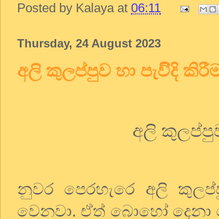
Posted by
Kalaya
at
06:11
Thursday, 24 August 2023
අලි කුලප්පුව හා පැවිිදි කිරී
අලි
කුලප්පු
නුවර
පෙරහැරෙ
අලි
කුලප්
වෙනවා
.
ඒත්
බොහෝ
දෙනා