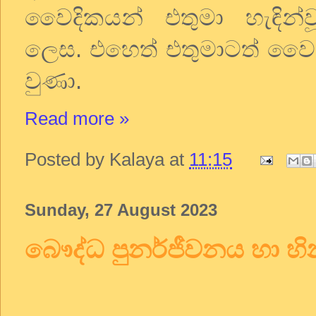
වෛදිකයන්
එතුමා
හැඳින්
ලෙස
.
එහෙත්
එතුමාටත්
වෛද
වුණා
.
Read more »
Posted by
Kalaya
at
11:15
Sunday, 27 August 2023
බෞද්ධ පුනර්ජීවනය හා හින