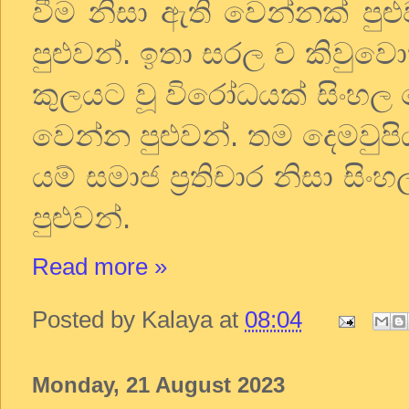
වීම
නිසා
ඇති
වෙන්නක්
පුළ
පුළුවන්
.
ඉතා
සරල
ව
කිවුවො
කුලයට
වූ
විරෝධයක්
සිංහල
වෙන්න
පුළුවන්
.
තම
දෙමවුප
යම්
සමාජ
ප්‍රතිචාර
නිසා
සිංහ
පුළුවන්
.
Read more »
Posted by
Kalaya
at
08:04
Monday, 21 August 2023