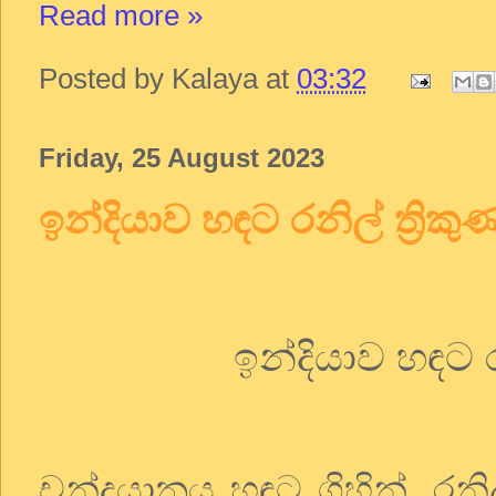
Read more »
Posted by
Kalaya
at
03:32
Friday, 25 August 2023
ඉන්දියාව හඳට රනිල් ත්‍රි
ඉන්දියාව
හඳට
චන්ද්‍රයානය
හඳට
ගිහින්
.
රනි