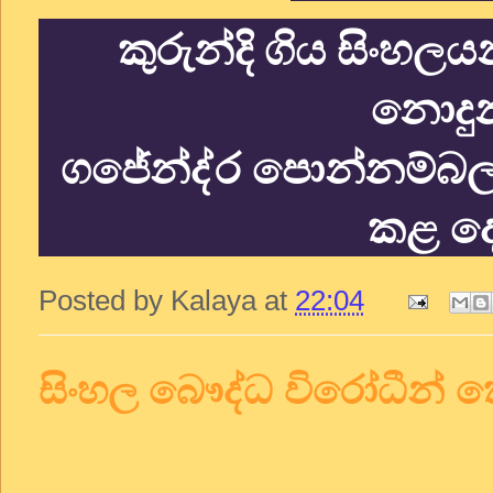
කුරුන්දි ගිය සිංහ
නොදුන
ගජේන්ද්
ර පොන්නම්බල
කළ දේ
Posted by
Kalaya
at
22:04
සිංහල බෞද්ධ විරෝධීන්