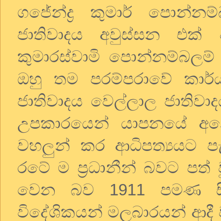
ගජේන්ද්‍ර
කුමාර්
පොන්නම්
ජාතිවාදය
අවුස්සන
එක්
කුමාරස්වාමි
පොන්නම්බලම්
ඔහු
තම
පරම්පරාවේ
කාර්
ජාතිවාදය
වෙල්ලාල
ජාතිවාද
උපකාරයෙන්
යාපනයේ
අන
වහලුන්
කර
ආධිපත්‍යයට
ප
රටේ
ම
ප්‍රධානීන්
බවට
පත්
වෙන
බව
1911
පමණ
විදේශිකයන්
මලබාරයන්
ආදී