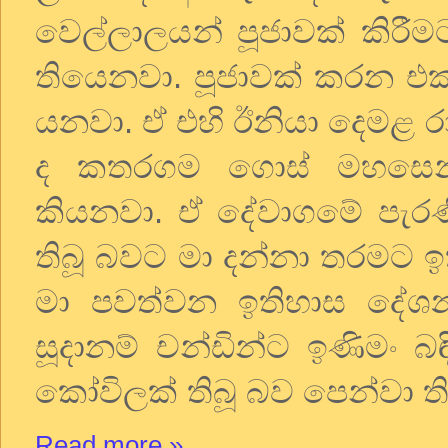
වෙල්ලාලයන් පූජාවක් කිරී
තියෙනවා. පූජාවක් කරන එක
යනවා. ඒ එහි ඊනියා දෙමළ රාජ
ද කතරගම ගොස් මහසෙන්
කියනවා. ඒ දේවාගමේ පැරණ
තිබූ බවට මා දන්නා තරමට 
මා පවත්වන ඉතිහාස දේ
සූදානම් චන්ඩින්ට ඉණිමං 
කෝවිලක් තිබූ බව පෙන්වා ත
Read more »