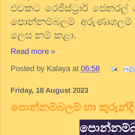
එවකට
රෙජිස්ට්‍රාර්
ජෙනරල්
පොන්නම්බලම්
අරුණාශලම්
ලෙස
නම්
කළා
.
Read more »
Posted by
Kalaya
at
06:58
Friday, 18 August 2023
පොන්නම්බලම් හා කුරුන්දි
පොන්නම්බල