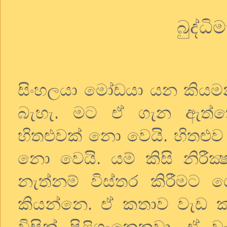
බුද්ධිම
සිංහලයා
මෝඩයා
යන
කිය
බැහැ
.
මට
ඒ
ගැන
ඇත්
හිතළුවක්
නො
වෙයි
.
හිතළුව
නො
වෙයි
.
යම්
කිසි
නිරීක
නැත්නම්
විස්තර
කිරීමට
ග
කියන්නෙ
.
ඒ
කතාව
වැඩ
විසින්
පිළිගැනෙනවා
.
ඒ
ව