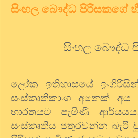
සිංහල බෞද්ධ පිරිසකගේ 
සිංහල
බෞද්ධ
ලෝක
ඉතිහාසයේ
ඉංගිරිසින
සංස්කෘතිකාංග
අනෙක්
අය
භාරතයට
පැමිණි
ආර්යයය
සංස්කෘතිය
පතුරවන්න
බැරි