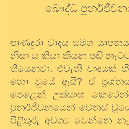
බෞද්ධ
පුනර්ජීව
පාණදුරා
වාදය
සමග
යාපන
නිසා
ය
කියා
කියන
පඬි
නැට්
තියෙනවා
.
එවැනි
වාදයක්
හි
නො
වුයේ
ඇයි
?
ඒ
ප්‍රශ්
පෙළෙන්
උත්සාහ
කෙරෙන
පුනර්ජීවනයෙන්
වෙනස්
වූය
පිළිතුරු
අවශ්‍ය
වෙන්නෙ
නැ