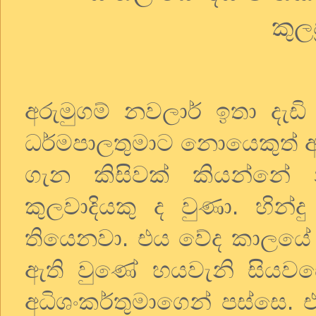
කුලප
අරුමුගම්
නවලාර්
ඉතා
දැඩි
ධර්මපාලතුමාට
නොයෙකුත්
ගැන
කිසිවක්
කියන්නේ
කුලවාදියකු
ද
වුණා
.
හින්දු
තියෙනවා
.
එය
වේද
කාලයේ
ඇති
වුණේ
හයවැනි
සියවස
අධිශංකර්තුමාගෙන්
පස්සෙ
.
එ