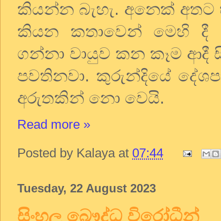
කියන්න
බැහැ
.
අනෙක්
අතට
කියන
කතාවෙන්
මෙහි
දී
ගන්නා
වායුව
කන
කෑම
ආදී
පවතිනවා
.
කුරුන්දියේ
දේශ
අරුතකින්
නො
වෙයි
.
Read more »
Posted by
Kalaya
at
07:44
Tuesday, 22 August 2023
සිංහල බෞද්ධ විරෝධීන්