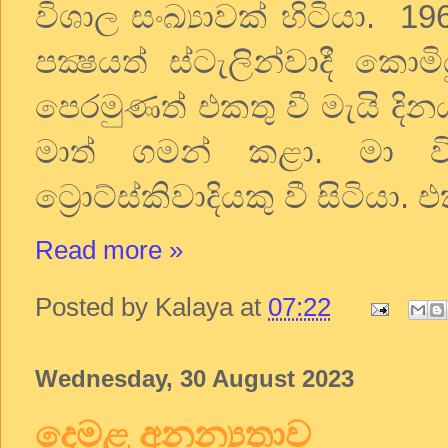
විශාල
සංඛ්‍යාවක්
හිටියා
.
19
පක්‍ෂයත්
ස්ටැලින්වාදී
කොමිය
පෙරමුණත්
එකතු
වී
මැයි
දින
මාත්
ගමන්
කළා
.
මා
ව
ට්‍රොට්ස්කිවාදියකු
වී
සිටියා
.
එ
Read more »
Posted by
Kalaya
at
07:22
Wednesday, 30 August 2023
දෙමළ අනන්‍යතාව