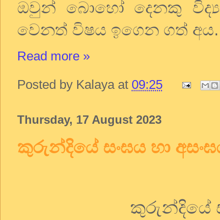
ඔවුන්
බොහෝ
දෙනකු
විද්
වෙනත්
විෂය
ඉගෙන
ගත්
අය
.
Read more »
Posted by
Kalaya
at
09:25
Thursday, 17 August 2023
කුරුන්දියේ සංඝය හා අසං
කුරුන්දියේ