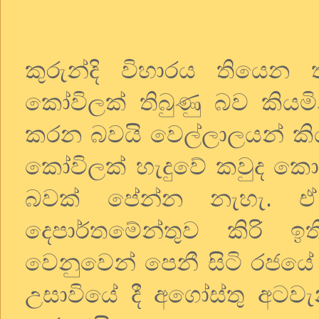
කුරුන්දි
විහාරය
තියෙන
කෝවිලක්
තිබුණු
බව
කියමි
කරන
බවයි
වෙල්ලාලයන්
ක
කෝවිලක්
හැදුවේ
කවුද
කො
බවක්
පේන්න
නැහැ
.
ඒ
දෙපාර්තමේන්තුව
කිරි
ඉත
වෙනුවෙන්
පෙනී
සිටි
රජයේ
උසාවියේ
දී
අගෝස්තු
අටවැ