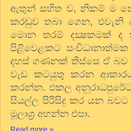
ඇතුන්
සහිත
ව
,
නිකම්
ම
න
කරඬුව
තබා
ගෙන
,
එවැනි
මොන
තරම්
දක්‍ෂකමක්
ද
පිළිවෙළකට
සංවිධානාත්මක
දහස්
ගණනක්
තිස්සෙ
ඒ
බව
වැඩ
කටයුතු
කරන
ආකාර
කරන්න
.
එකල
අනුරාධපුරේ
සියල්ල
පිරිසිදු
කර
යන
බවට
මූලාශ්‍ර
අහන්න
එපා
.
Read more »