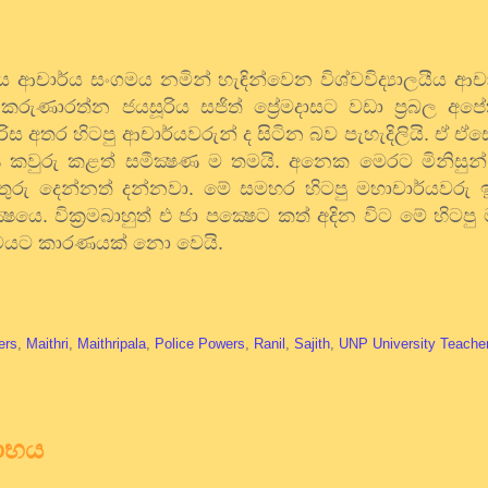
ලයීය ආචාර්ය සංගමය නමින් හැඳින්වෙන විශ්වවිද්‍යාලයීය ආ
කරුණාරත්න ජයසූරිය සජිත් ප්‍රේමදාසට වඩා ප්‍රබල අපේ
ස අතර හිටපු ආචාර්යවරුන් ද සිටින බව පැහැදිලියි. ඒ ඒසේ
ණ කවුරු කළත් සමීක්‍ෂණ ම තමයි. අනෙක මෙරට මිනිසුන්
ිතුරු දෙන්නත් දන්නවා. මේ සමහර හිටපු මහාචාර්යවර
ෂයෙ. වික්‍රමබාහුත් එ ජා පක්‍ෂෙට කත් අදින විට මේ හිටපු
දුමයට කාරණයක් නො වෙයි.
ers
,
Maithri
,
Maithripala
,
Police Powers
,
Ranil
,
Sajith
,
UNP University Teache
ඨාභය