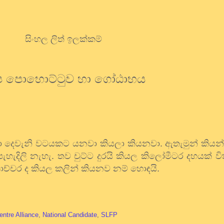
සිංහල ලිත් ඉලක්කම්
 නි ප පොහොට්ටුව හා ගෝඨාභය
ච්ඡා දෙවැනි වටයකට යනවා කියලා කියනවා. ඇතැමුන් කියන
හැදිලි නැහැ. තව චුට්ට දුරයි කියල කිලෝමීටර දහයක් 
 කොච්චර ද කියල කලින් කියනව නම් හොඳයි.
entre Alliance
,
National Candidate
,
SLFP