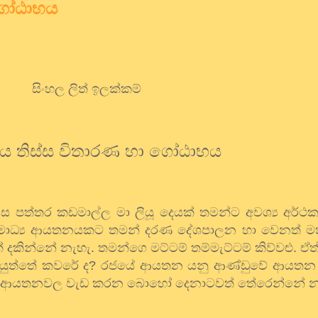
 ගෝඨාභය
සිංහල ලිත් ඉලක්කම්
ිය තිස්ස විතාරණ හා ගෝඨාභය
ස පත්තර කඩමාල්ල මා ලියූ දෙයක් තමන්ට අවශ්‍ය අර්ථ
මාධ්‍ය ආයතනයකට තමන් දරණ දේශපාලන හා වෙනත් ම
් දකින්නේ නැහැ. තමන්ගෙ මට්ටම් තම්මැට්ටම් කිව්වළු. ඒත්
 යුත්තේ කවරේ ද? රජයේ ආයතන යනු ආණ්ඩුවේ ආය
 ආයතනවල වැඩ කරන බොහෝ දෙනාටවත් තේරෙන්නේ න