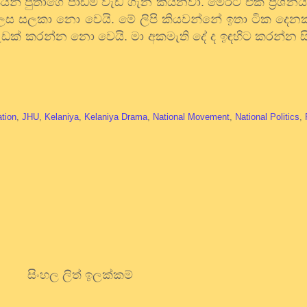
න් පුතාගෙ පාඩම් වැඩ ගැන කියනවා. මෙරට එක් ප්‍රශ්නය
් ලෙස සලකා නො වෙයි. මේ ලිපි කියවන්නේ ඉතා ටික දෙනක
ැඩක් කරන්න නො වෙයි. මා අකමැති දේ ද ඉඳහිට කරන්න ස
ation
,
JHU
,
Kelaniya
,
Kelaniya Drama
,
National Movement
,
National Politics
,
සිංහල ලිත් ඉලක්කම්