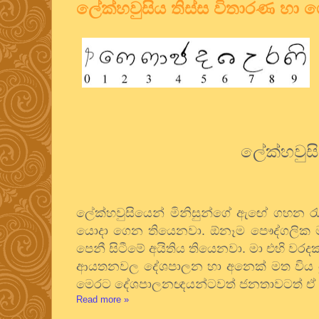
ලේක්හවුසිය තිස්ස විතාරණ හා
ලේක්හවුස
ලේක්හවුසියෙන් මිනිසුන්ගේ ඇඟේ ගහන රැ
යොදා ගෙන තියෙනවා. ඕනෑම පෞද්ගලික 
පෙනී සිටීමේ අයිතිය තියෙනවා. මා එහි වරදක
ආයතනවල දේශපාලන හා අනෙක් මත විය
මෙරට දේශපාලනඥයන්ටවත් ජනතාවටත් ඒ
Read more »