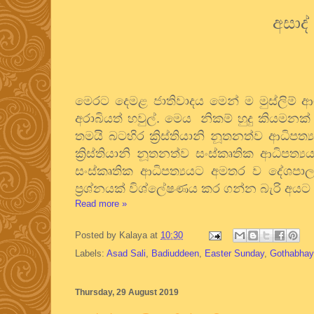
අසාද්
මෙරට දෙමළ ජාතිවාදය මෙන් ම මුස්ලිම් 
අරාබියත් හවුල්. මෙය නිකම් හුදු කියමන
තමයි බටහිර ක්‍රිස්තියානි නූතනත්ව ආධිප
ක්‍රිස්තියානි නූතනත්ව සංස්කෘතික ආධිප
සංස්කෘතික ආධිපත්‍යයට අමතර ව දේශපාලනි
ප්‍රශ්නයක් විශ්ලේෂණය කර ගන්න බැරි අයට
Read more »
Posted by
Kalaya
at
10:30
Labels:
Asad Sali
,
Badiuddeen
,
Easter Sunday
,
Gothabhay
Thursday, 29 August 2019