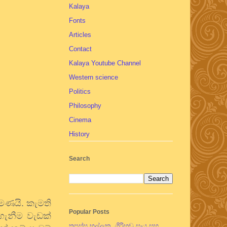
Kalaya
Fonts
Articles
Contact
Kalaya Youtube Channel
Western science
Politics
Philosophy
Cinema
History
Search
මණයි. කැමති
Popular Posts
ගැනීම වැඩක්
තපස්සු භල්ලුක, ගිරිහඬු සෑය සහ