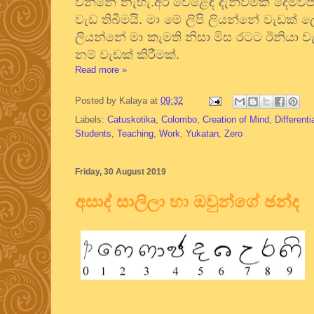
වන්නේ නැහැ.අර වෙළෙඳ දැන්වීමක දෙමව්පිය
වැඩ තිබීමයි. මා මේ ලිපි ලියන්නේ වැඩක
ලියන්නේ මා කැමති නිසා මිස රටට ඊනියා ව
නම් වැඩක් කිරීමක්.
Read more »
Posted by
Kalaya
at
09:32
Labels:
Catuskotika
,
Colombo
,
Creation of Mind
,
Differenti
Students
,
Teaching
,
Work
,
Yukatan
,
Zero
Friday, 30 August 2019
අසාද් සාලිලා හා ඔවුන්ගේ ඡන්ද