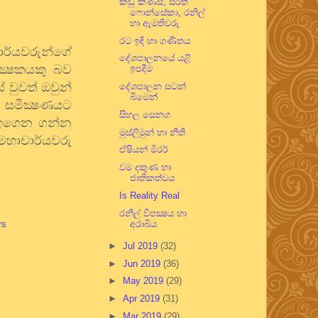
කඩු කිණිසි, සරත්
ෆොන්සේකා, රනිල්
හා ඇමතිවරු
රට ඉඳි හා ගණිතය
චාර්යවරුන්ගේ
දේශපාලනයේ යළි
ක්‍ෂකයකු බව
ඉපදීම
 වුවත් ඔවුන්
දේශපාලන සටන්
බිමෙන්
 සමීක්‍ෂණයට
සිහල සෙනග
ු ඉගෙන ගන්න
මුස්ලිමුන් හා නීති
 මහාචාර්යවරු
ඒෂියන් මිරර්
වම දකුණ හා
ජාතිකත්වය
Is Reality Real
රනිල් විපක්‍ෂය හා
අරාබිය
rs
►
Jul 2019
(32)
►
Jun 2019
(36)
►
May 2019
(29)
►
Apr 2019
(31)
►
Mar 2019
(29)