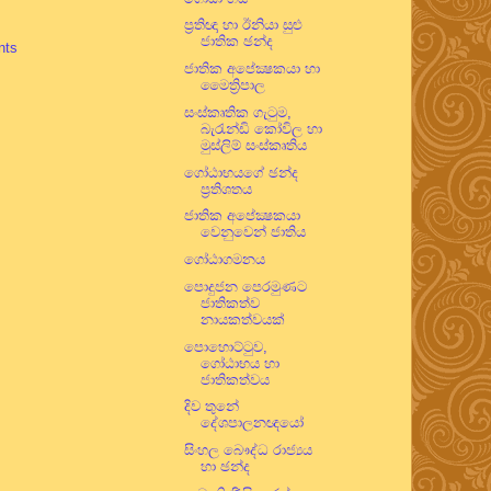
ප්‍රතිඥා හා ඊනියා සුළු
ජාතික ඡන්ද
nts
ජාතික අපේක්‍ෂකයා හා
මෛත්‍රිපාල
සංස්කෘතික ගැටුම,
බැරැන්ඩි කෝවිල හා
මුස්ලිම් සංස්කෘතිය
ගෝඨාභයගේ ඡන්ද
ප්‍රතිශතය
ජාතික අපේක්‍ෂකයා
වෙනුවෙන් ජාතිය
ගෝඨාගමනය
පොදුජන පෙරමුණට
ජාතිකත්ව
නායකත්වයක්
පොහොට්ටුව,
ගෝඨාභය හා
ජාතිකත්වය
දිව තුනේ
දේශපාලනඥයෝ
සිංහල බෞද්ධ රාජ්‍යය
හා ඡන්ද