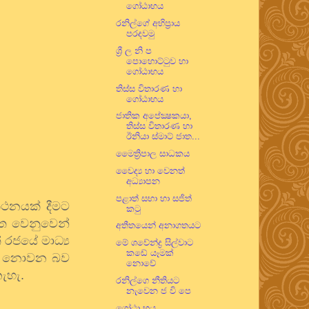
ගෝඨාභය
රනිල්ගේ අභිප්‍රාය
පරදවමු
ශ්‍රී ල නි ප
පොහොට්ටුව හා
ගෝඨාභය
තිස්ස විතාරණ හා
ගෝඨාභය
ජාතික අපේක්‍ෂකයා,
තිස්ස විතාරණ හා
ඊනියා ස්මාට් ජාත...
මෛත්‍රිපාල සාධකය
වෛද්‍ය හා වෙනත්
අධ්‍යාපන
පළාත් සභා හා සජිත්
කථනයක් දීමට
කටු
ත වෙනුවෙන්
අතීතයෙන් අනාගතයට
 රජයේ මාධ්‍ය
මේ ශවේන්ද්‍ර සිල්වාට
කඩේ යෑමක්
තන නොවන බව
නොවේ
ැහැ.
රනිල්ගෙ නීතියට
නැවෙන ජ වි පෙ
ගෝඨා භය