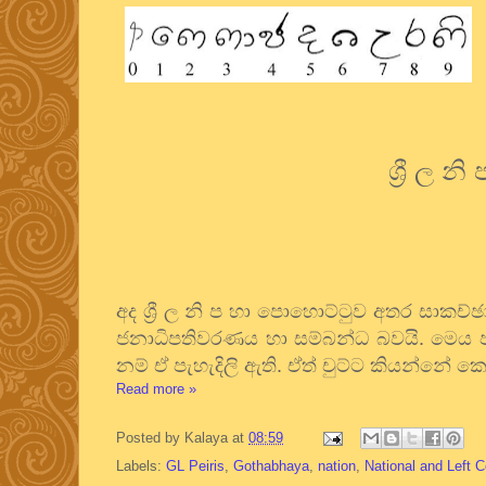
ශ්‍රී ල
අද ශ්‍රී ල නි ප හා පොහොට්ටුව අතර සාක
ජනාධිපතිවරණය හා සම්බන්ධ බවයි. මෙය පැ
නම් ඒ පැහැදිලි ඇති. ඒත් චුට්ට කියන්නේ
Read more »
Posted by
Kalaya
at
08:59
Labels:
GL Peiris
,
Gothabhaya
,
nation
,
National and Left C