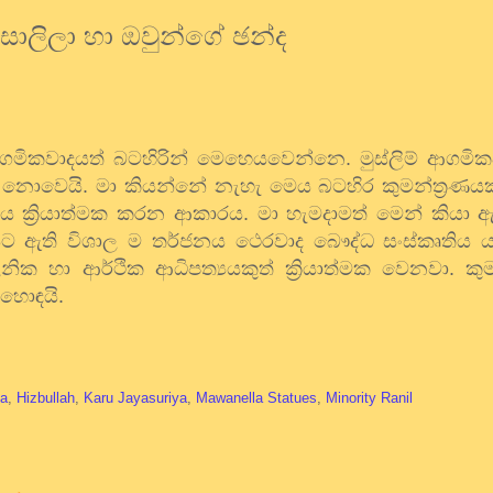
 සාලිලා හා ඔවුන්ගේ ඡන්ද
ආගමිකවාදයත් බටහිරින් මෙහෙයවෙන්නෙ. මුස්ලිම් ආගමි
ක් නොවෙයි. මා කියන්නේ නැහැ මෙය බටහිර කුමන්ත්‍රණයක
ත්‍යය ක්‍රියාත්මක කරන ආකාරය. මා හැමදාමත් මෙන් කියා
ත්‍යයට ඇති විශාල ම තර්ජනය ථෙරවාද බෞද්ධ සංස්කෘතිය 
ක හා ආර්ථික ආධිපත්‍යයකුත් ක්‍රියාත්මක වෙනවා. කුම
 හොඳයි.
a
,
Hizbullah
,
Karu Jayasuriya
,
Mawanella Statues
,
Minority Ranil