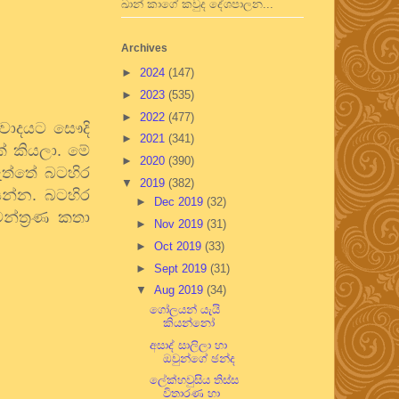
ඛාන් කාගේ කවුද දේශපාලන...
Archives
►
2024
(147)
►
2023
(535)
►
2022
(477)
කවාදයට සෞදි
►
2021
(341)
් කියලා. මේ
►
2020
(390)
 ඇත්තේ බටහිර
▼
2019
(382)
යන්න. බටහිර
►
Dec 2019
(32)
න්ත්‍රණ කතා
►
Nov 2019
(31)
►
Oct 2019
(33)
►
Sept 2019
(31)
▼
Aug 2019
(34)
ගෝලයන් යැයි
කියන්නෝ
අසාද් සාලිලා හා
ඔවුන්ගේ ඡන්ද
ලේක්හවුසිය තිස්ස
විතාරණ හා