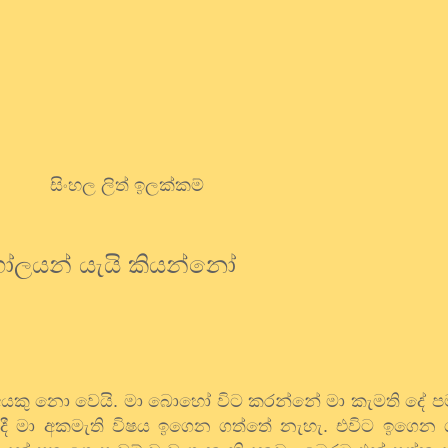
සිංහල ලිත් ඉලක්කම්
ලයන් යැයි කියන්නෝ
 අයකු නො වෙයි. මා බොහෝ විට කරන්නේ මා කැමති දේ ප
 දී මා අකමැති විෂය ඉගෙන ගත්තේ නැහැ. එවිට ඉගෙන 