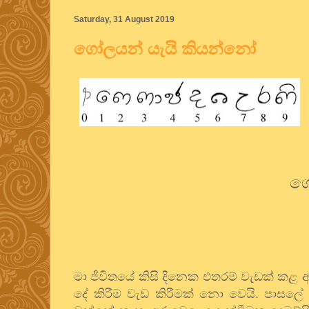
Saturday, 31 August 2019
ගෝලයන් යැයි කියන්නෝ
ගෝ
මා ජීවිතයේ කිසි දිනෙක එතරම් වැඩක් කළ
දේ කිරීම වැඩ කිරීමක් නො වෙයි. පාසලේ