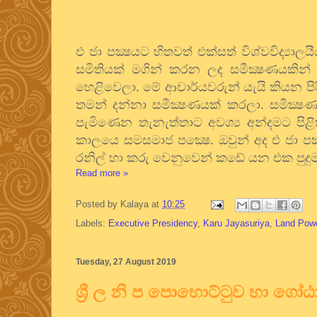
එ ජා පක්‍ෂයට හිතවත් එක්සත් විශ්වවිද්‍යා
සමිතියක් මගින් කරන ලද සමීක්‍ෂණයකින් 
හෙළිවෙලා. මේ ආචාර්යවරුන් යැයි කියන පිරි
තමන් දන්නා සමීක්‍ෂණයක් කරලා. සමීක්‍ෂ
පැමිණෙන තැනැත්තාට අවශ්‍ය අන්දමට පිළ
කාලයෙ සමසමාජ පක්‍ෂෙ. ඔවුන් අද එ ජා පක්‍
රනිල් හා කරු වෙනුවෙන් කඩේ යන එක පු
Read more »
Posted by
Kalaya
at
10:25
Labels:
Executive Presidency
,
Karu Jayasuriya
,
Land Pow
Tuesday, 27 August 2019
ශ්‍රී ල නි ප පොහොට්ටුව හා ගෝ