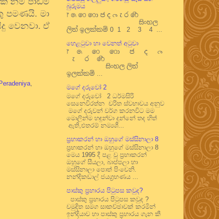
ක් නම් පාඩම්
බුරුමය
ු පමණයි. මා
෦ ෧ ෨ ෩ ෪ ෫ ෬ ෭ ෮ ෯
සිංහල
ිදු වෙනවා. ඒ
ලිත් ඉලක්කම් 0 1 2 3 4 ...
හෙළටුවා හා වෙනත් අටුවා
෦ ෧ ෨ ෩ ෪ ෫ ෬
෭ ෮ ෯
සිංහල ලිත්
ඉලක්කම් ...
Peradeniya
,
මගේ දරුවෝ 2
මගේ දරුවෝ 2 ධර්මසිරි
සෙනෙවිරත්න චරිත ස්වභාවය අනුව
මගේ දරුවන් වර්ග කරනවිට මම
මොලින්ම හඳුන්වා දුන්නේ තද හිත්
ඇති,එතරම් නම්‍යශී...
ප්‍රභාකරන් හා ඔහුගේ මස්සිනාලා 8
ප්‍රභාකරන් හා ඔහුගේ මස්සිනාලා 8
මෙය 1995 දී පළ වූ ප්‍රභාකරන්
ඔහුගේ සීයලා, බාප්පලා හා
මස්සිනාලා පොත් පිංචෙනි.
නන්දිකඩාල් ජයග්‍රහණය ...
පාස්කු ප්‍රහාරය පිටුපස කවුද?
පාස්කු ප්‍රහාරය පිටුපස කවුද ?
චමුදිත සමග සාකච්ඡාවක් කරමින්
ඉන්දියාව හා පාස්කු ප්‍රහාරය ගැන කී