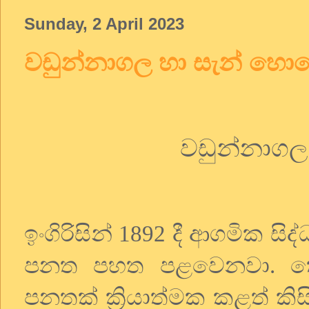
Sunday, 2 April 2023
වඩුන්නාගල හා සැන් හො
වඩුන්නාගල
ඉංගිරිසින්
දී
ආගමික
සිද
1892
පනත
පහත
පළවෙනවා
ක
.
පනතක්
ක්‍රියාත්මක
කළත්
කිස