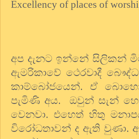
Excellency of places of worshi
අප
දැනට
ඉන්නේ
සිලිකන්
ම
ඇමරිකාවේ
ථෙරවාදී
බෞද්ධ
කාම්බෝජයෙන්
.
ඒ
බොහ
පැමිණි
අය
.
ඔවුන්
සැන්
හ
වෙනවා
.
එහෙත්
හිතු
මනාප
විරෝධතාවන්
ද
ඇති
වුණා
.