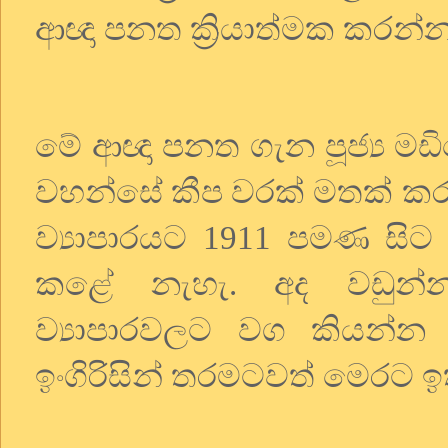
ආඥා
පනත
ක්‍රියාත්මක
කරන්
මේ
ආඥා
පනත
ගැන
පූජ්‍ය
මඩ
වහන්සේ
කීප
වරක්
මතක්
ක
ව්‍යාපාරයට
පමණ
සිට
1911
කළේ
නැහැ
අද
වඩුන්
.
ව්‍යාපාරවලට
වග
කියන්න
ඉංගිරිසින්
තරමටවත්
මෙරට
ඉ