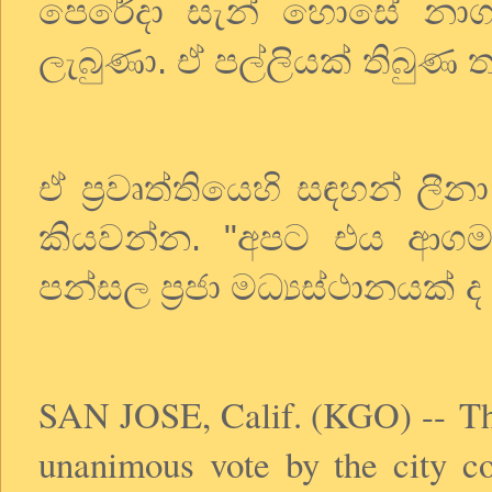
පෙරේදා
සැන්
හොසේ
නාග
ලැබුණා
.
ඒ
පල්ලියක්
තිබුණ
ඒ
ප්‍රවෘත්තියෙහි
සඳහන්
ලීනා
කියවන්න
. "
අපට
එය
ආගම
පන්සල
ප්‍රජා
මධ්‍යස්ථානයක්
ද
SAN JOSE, Calif. (KGO) -- The
unanimous vote by the city co