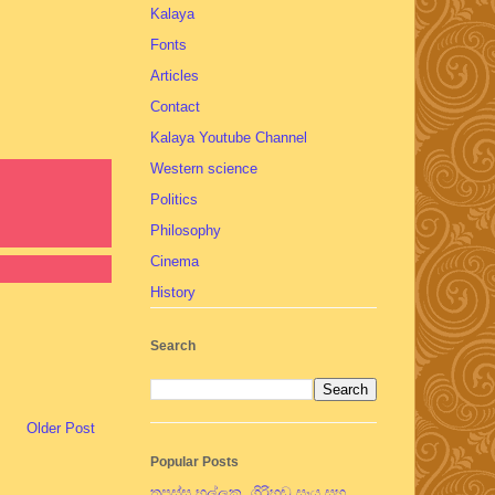
Kalaya
Fonts
Articles
Contact
Kalaya Youtube Channel
Western science
Politics
Philosophy
Cinema
History
Search
Older Post
Popular Posts
තපස්සු භල්ලුක, ගිරිහඬු සෑය සහ