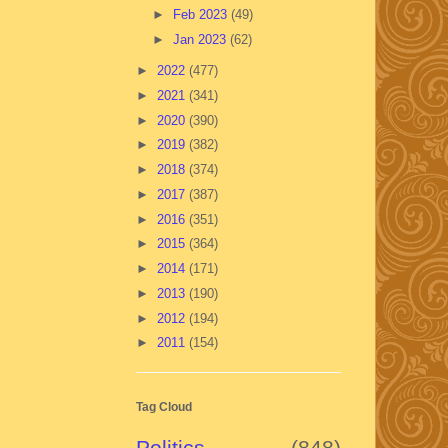
►
Feb 2023
(49)
►
Jan 2023
(62)
►
2022
(477)
►
2021
(341)
►
2020
(390)
►
2019
(382)
►
2018
(374)
►
2017
(387)
►
2016
(351)
►
2015
(364)
►
2014
(171)
►
2013
(190)
►
2012
(194)
►
2011
(154)
Tag Cloud
Politics
(848)