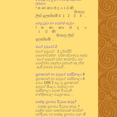
බුරුමය
෦ ෧ ෨ ෩ ෪ ෫ ෬ ෭ ෮ ෯
සිංහල
ලිත් ඉලක්කම් 0 1 2 3 4 ...
හෙළටුවා හා වෙනත් අටුවා
෦ ෧ ෨ ෩ ෪ ෫ ෬
෭ ෮ ෯
සිංහල ලිත්
ඉලක්කම් ...
මගේ දරුවෝ 2
මගේ දරුවෝ 2 ධර්මසිරි
සෙනෙවිරත්න චරිත ස්වභාවය අනුව
මගේ දරුවන් වර්ග කරනවිට මම
මොලින්ම හඳුන්වා දුන්නේ තද හිත්
ඇති,එතරම් නම්‍යශී...
ප්‍රභාකරන් හා ඔහුගේ මස්සිනාලා 8
ප්‍රභාකරන් හා ඔහුගේ මස්සිනාලා 8
මෙය 1995 දී පළ වූ ප්‍රභාකරන්
ඔහුගේ සීයලා, බාප්පලා හා
මස්සිනාලා පොත් පිංචෙනි.
නන්දිකඩාල් ජයග්‍රහණය ...
පාස්කු ප්‍රහාරය පිටුපස කවුද?
පාස්කු ප්‍රහාරය පිටුපස කවුද ?
චමුදිත සමග සාකච්ඡාවක් කරමින්
ඉන්දියාව හා පාස්කු ප්‍රහාරය ගැන කී