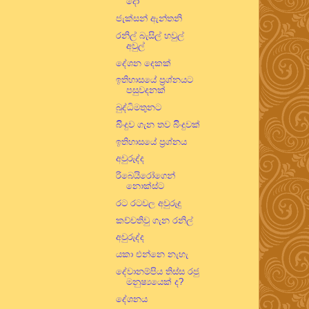
දෝ
ජැක්සන් ඇන්තනි
රනිල් බැසිල් හවුල්
අවුල්
දේශන දෙකක්
ඉතිහාසයේ ප්‍රශ්නයට
පසුවදනක්
බුද්ධිමතුනට
බිිංදුව ගැන තව බිිංදුවක්
ඉතිහාසයේ ප්‍රශ්නය
අවුරුද්ද
රිබෙයිරෝගෙන්
නොක්ස්ට
රට රටවල අවුරුදු
කච්චතිවු ගැන රනිල්
අවුරුද්ද
යකා එන්නෙ නැහැ
දේවානම්පිය තිස්ස රජු
මනුෂ්‍යයෙක් ද?
දේශනය