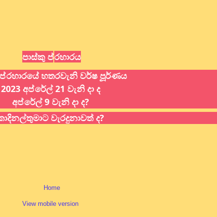
පාස්කු ප්
රහාරය
ප්
රහාරයේ හතරවැනි වර්ෂ පූූර්ණය
2023 අප්
රේල් 21 වැනි දා ද
අප්
රේල් 9 වැනි දා ද?
කාදිනල්තුමාට වැරදුනාවත් ද?
Home
View mobile version