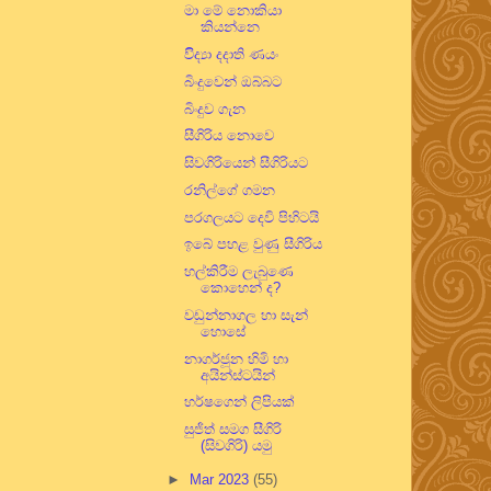
මා මේ නොකියා
කියන්නෙ
විිද්‍යා දදාති ණයං
බිංදුවෙන් ඔබ්බට
බිංදුව ගැන
සීගිරිය නොවෙ
සිවගිරියෙන් සීගිරියට
රනිල්ගේ ගමන
පරගලයට දෙවි පිහිටයි
ඉබේ පහළ වුණු සීගිරිය
හල්කිරීම ලැබුණෙ
කොහෙන් ද?
වඩුන්නාගල හා සැන්
හොසේ
නාගර්ජූන හිමි හා
අයින්ස්ටයින්
හර්ෂගෙන් ලිපියක්
සුජිත් සමග සීගිරි
(සිවගිරි) යමු
►
Mar 2023
(55)