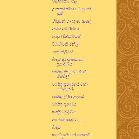
එළහරක්ට එල
උගතුන් නිසා රට සුනේ
සුන්
නිවුටන් හා කුණු ඇපල්
අතීත ආවර්ජනා
අරුන් සිද්ධාර්ථන්
පීඨාධිපති රනිල්
හෙරක්ලිටස්
බිංදුව අනන්තය හා
පූජාවලිය
පාස්කු හිරු සඳු හිතළු
හිතිවිලි
පාස්කු ප්‍රහාරයේ මහා
මොළකරු
පාස්කු ඉරිදා උදයේ
පාස්කු ප්‍රහාරය
කෘත්‍රිම බුද්ධිය
අපි ඔක්කොම .....
බිංදුව
කඩේ යම් දෝ නොයම්