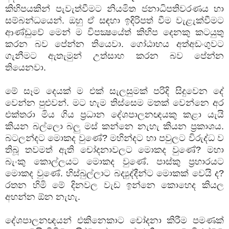
කිහිපයකින් පැවැත්වීමට නියමිත ජනාධිපතිවරණය හා
සම්බන්ධයෙන්. ඔහු ඒ සඳහා ඉදිරිපත් වීම වැළැක්වීමට
ආණ්ඩුවේ මෙන් ම විපක්‍ෂයේත් කිහිප දෙනකු කටයුතු
කරන බව පේන්න තියෙවා. ගෝඨාභය අත්අඩංගුවට
ගැනීමට ඇතැමුන් උත්සාහ කරන බව පේන්න
තියෙනවා.
මේ සෑම දෙයක් ම එක් සැලසුමක් පරිදි සිදුවෙන දේ
වෙන්න පුළුවන්. මට හැම තිස්සෙම මතක් වෙන්නෙ අර
එක්තරා මිය ගිය ප්‍රධාන දේශපාලනඥයකු කළා යැයි
කියන බල්ලො බලු මස් කන්නෙ නැහැ කියන ප්‍රකාශය.
බටලන්දට මොකද වුණේ? මහින්දට හා පවුලට විරුද්ධ ව
තිබූ තවමත් ඇති චෝදනාවලට මොකද වුණේ? මහා
බැංකු කොල්ලයට මොකද වුණේ. පාස්කු ප්‍රහාරයට
මොකද වුණේ. හිස්බුල්ලාට බද්‍යුද්දීන්ට මොකක් වෙයි ද?
රතන හිමි මේ දිනවල වැඩ ඉන්නෙ කොහෙද කියල
අහන්න ඕන නැහැ.
දේශපාලනඥයන් එකිනෙකාට චෝදනා කිරීම පමණක්