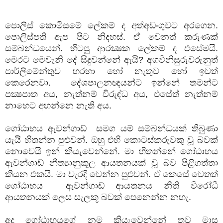
පොලිස් කොමිසමේ ලේකම් ද අත්අඩංගුවට අරගෙන.
පොලිස්පති ඇප පිට නිදහස්. ඒ වෙනත් කරුණක්
සම්බන්ධයෙන්. හිටපු ආරක්‍ෂක ලේකම් ද එසේමයි.
මෙරට මෙවැනි දේ සිදුවන්නේ ඇයි? අගවිනිසුරුවරුනුත්
පාර්ලිමේන්තුව හරහා හෝ නැතුව හෝ ඉවත්
කෙරෙනවා. දේශපාලනඥයන්ට ඉන්නේ තමන්ට
පක්‍ෂපාත අය, නැත්නම් විරුඳ්ධ අය, එසේත් නැත්නම්
නාහෙට අහන්නෙ නැති අය.
ගෝඨාභය ඇවන්ගාඩ් සමග යම් සම්බන්ධයක් තිබුණා
යැයි හිතන්න පුළුවන්. ඔහු එහි කොටස්කරුවකු වූ බවක්
නොවෙයි ඉන් කියැවෙන්නේ. මා හිතන්නේ ගෝඨාභය
ඇවන්ගාඩ් නීත්‍යානුකූල ආයතනයක් වූ බව පිළිගත්තා
කියන එකයි. මා වැරදි වෙන්න පුළුවන්. ඒ කෙසේ වෙතත්
ගෝඨාභය ඇවන්ගාඩ් ආයතනය නීති විරෝධී
ආයතනයක් ලෙස සැලකූ බවක් පෙනෙන්න නහැ.
අද ගෝඨාභයගේ නම කියැවෙන්නේ තව මාස