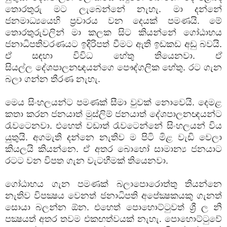
තොරතුරු මට ලැබෙන්නේ නැහැ. මා දන්නේ
ජනමාධ්‍යයෙහි ප්‍රචාරය වන දෙයක් පමණයි. මේ
තොරතුරුවලින් මා කලක සිට කියන්නේ ගෝඨාභය
ජනාධිපතිවරණයට ඉදිරිපත් වීමට ඇති ඉඩකඩ අඩු බවයි.
ඒ සඳහා විවිධ හේතු තියෙනවා. ඒ
සියල්ල දේශපාලනඥයන්ගෙ පෞද්ගලික හේතු. රට ගැන
බලා ගන්න තීරණ නැහැ.
මෙය සිංහලයන්ට පමණක් සීමා වුවක් නොවෙයි. දෙමළ
කතා කරන ජනයාත් මුස්ලිම් ජනයාත් දේශපාලනඥයන්ට
රැවටෙනවා. එහෙත් වඩාත් රැවටෙන්නේ සිංහලයන් විය
යුතුයි. අගමැති දන්නෙ නැතිව ම පිටි මිළ වැඩි වෙලා
කියලයි කියන්නෙ. ඒ අතර බොහෝ සාමාන්‍ය ජනයාට
රටට වන විපත ගැන වැටහීමක් තියෙනවා.
ගෝඨාභය ගැන පමණක් බලාපොරොත්තු තියන්නෙ
නැතිව විපක්‍ෂය වෙනත් ජනාධිපති අපේක්‍ෂකයකු ගැනත්
සොයා බලන්න ඕන. එහෙත් පොහොට්ටුවත් ශ්‍රී ල නි
පක්‍ෂයත් අතර තවම එකඟත්වයක් නැහැ. පොහොට්ටුවේ