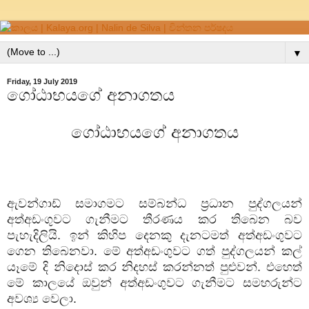
▼
Friday, 19 July 2019
ගෝඨාභයගේ අනාගතය
ගෝඨාභයගේ අනාගතය
ඇවන්ගාඩ් සමාගමට සම්බන්ධ ප්‍රධාන පුද්ගලයන්
අත්අඩංගුවට ගැනීමට තීරණය කර තිබෙන බව
පැහැදිලියි. ඉන් කිහිප දෙනකු දැනටමත් අත්අඩංගුවට
ගෙන තිබෙනවා. මේ අත්අඩංගුවට ගත් පුද්ගලයන් කල්
යෑමේ දි නිදොස් කර නිදහස් කරන්නත් පුළුවන්. එහෙත්
මේ කාලයේ ඔවුන් අත්අඩංගුවට ගැනීමට සමහරුන්ට
අවශ්‍ය වෙලා.