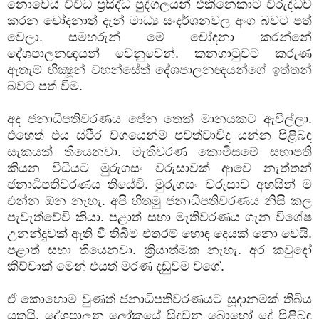
නොවෙයි විවිධ ප්‍රසිද්ධ පුද්ගලයන් එකිනෙකාට විරුද්ධව
කරන චෝදනාත් දැන් මාධ්‍ය සංදර්ශනවල අංග බවට පත්
වෙලා. සමහරුන් මේ චෝදනා කරන්නේ
දේශපාලනඥයන් වෙනුවෙන්. කනගාටුවට කරුණ
ඇතැම් භික්‍ෂූන් වහන්සේත් දේශපාලනඥයන්ගේ ඉත්තන්
බවට පත් වීම.
අද ජනාධිපතිවරණය පේන තෙක් මානයකට ඇවිල්ලා.
එහෙත් එය ස්ථිර වශයෙන්ම පවත්වාවිද යන්න පිළිබඳ
සැකයක් තියෙනවා. මැතිවරණ කොමිසමේ සභාපති
කියන විධියට මුරුගසං වරුසාවක් ආවෙ නැත්තන්
ජනාධිපතිවරණය තියේවි. මුරුගසං වරුසාව අහසින් ම
එන්න ඕන නැහැ. අපි හිතමු ජනාධිපතිවරණය නිසි කල
පැවැත්වේවි කියා. පළාත් සභා මැතිවරණය ගැන විශේෂ
උනන්දුවක් ඇති වී තිබීම එතරම් හොඳ දෙයක් නො වෙයි.
පළාත් සභා තියෙනවා. ක්‍රියාත්මක නැහැ. අර කවුදෝ
කිව්වාක් මෙන් එයත් මරණ දඬුවම වගේ.
ඒ කොහොම වුණත් ජනාධිපතිවරණයට සූදානමක් තිබිය
යුතුයි. දේශපාලන ලෝකයේ සිදුවන බොහෝ දේ පිළිබඳ