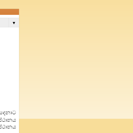
▼
දෙනාට
ස්ථානය
ස්ථානය