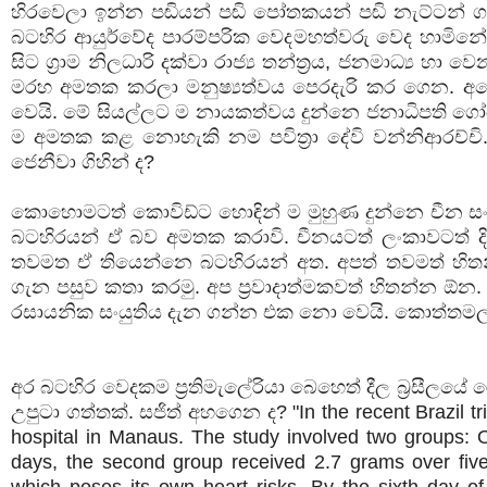
හිරවෙලා ඉන්න පඬියන් පඬි පෝතකයන් පඬි නැට්ටන් ගැ
බටහිර ආයුර්වේද පාරම්පරික වෙදමහත්වරු වෙද හාමිනේල
සිට ග්‍රාම නිලධාරි දක්වා රාජ්‍ය තන්ත්‍රය, ජනමාධ්‍
මරහ අමතක කරලා මනුෂ්‍යත්වය පෙරදැරි කර ගෙන. අපේ 
වෙයි. මේ සියල්ලට ම නායකත්වය දුන්නෙ ජනාධිපති ගෝඨ
ම අමතක කළ නොහැකි නම පවිත්‍රා දේවි වන්නිආරච්චි. 
ජෙනීවා ගිහින් ද?
කොහොමටත් කොවිඩ්ට හොඳින් ම මුහුණ දුන්නෙ චීන 
බටහිරයන් ඒ බව අමතක කරාවි. චීනයටත් ලංකාවටත් දිය 
තවමත ඒ තියෙන්නෙ බටහිරයන් අත. අපත් තවමත් හිත
ගැන පසුව කතා කරමු. අප ප්‍රවාදාත්මකවත් හිතන්න ඕන
රසායනික සංයුතිය දැන ගන්න එක නො වෙයි. කොත්තමල
අර බටහිර වෙදකම ප්‍රතිමැලේරියා බෙහෙත් දීල බ්‍රසීලයේ රෝ
උපුටා ගත්තක්. සජිත් අහගෙන ද? "In the recent Brazil tr
hospital in Manaus. The study involved two groups: 
days, the second group received 2.7 grams over five 
which poses its own heart risks. By the sixth day of