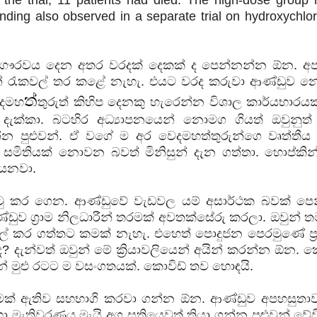
 finding also observed in a separate trial on hydroxychlo
ුතු ගෞරවය දෙන අතර වරදක් දෙකක් ද පෙන්නන්න ඕන. අප 
න් රැකවල් තර කළේ නැහැ. එයට වරද කරුවා ආණ්ඩුව න
ත්
ෙදමහ
තුරුත් කිහිප දෙනකු හැරෙන්න විශාල කාර්යභාරයක
ැක්කා. බටහිර අධ්‍යාපනයෙන් නොමග ගියත් ඔවුනුත
න පුළුවන්. ඒ වගේ ම අර වෙදමහත්තුරුන්ගෙ වෘත්තීය 
සමිතියක් නොවන බවත් මිනිසුන් දැන ගත්තා. හොප්කින්ස්
යෙනවා.
ුටු කර ගෙන. ආණ්ඩුවේ වැඩවල යම් අසාර්ථක බවක් පෙ
ආණ්ඩුව ග්‍රාම නිලධාරීන් තරමක් අවතක්සේරු කරලා. ඔවුන් 
ල් කර ගත්තට කමක් නැහැ. එහෙත් පොදුජන පෙරමුණේ ප්‍ර
ැන්වත් ඔවුන් මේ ක්‍රියාවලියෙන් අයින් කරන්න ඕන. ක
 මුළු රටට ම වසංගතයක්. කොවිඩ් තව හොඳයි.
 කමක් ඇතිව සහභාගි කරවා ගන්න ඕන. ආණ්ඩුව අපහසුතා
 මැතිවරණය මැයි අග සතියෙවත් තියා ගන්න පුළුවන් වේව