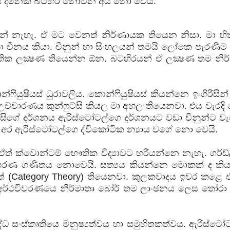
සි දිනෙක බටහිර නොවන අය නො වෙයි.
 නැහැ. ඒ මට වෙනත් නිර්ණායක තියෙන නිසා. මා හ
ා චීනය කියා. චීනුන් හා සිංහලයන් තමයි ලෝකෙ පැරණිම ජ
ෘතික ලක්‍ෂණ තියෙන්න ඕන. බටහිරයන් ඒ ලක්‍ෂණ තම නි
ියුෂියස් ධුරාවලිය. කොන්ෆියුෂියස් කියන්නෙ ඉංගිරිසින
ච්චාරණය කුන්ෆුට්සි කියල මා අහල තියෙනවා. එය වැරදි
්ෆුට්සිගේ දර්ශනය ඇරිස්ටෝටල්ගෙ දර්ශනයට වඩා චීනුන්ට 
. අර ඇරිස්ටෝටල්ගෙ ද්විකෝටික න්‍යාය වගේ නො වෙයි.
. ඒත් ක්වොන්ටම් භෞතික විද්‍යාවට හරියන්නෙ නැහැ. ගර්ඩ
ic) පරණ ගණිතය නොවෙයි. සත්‍යය කියන්නෙ මොකක් ද ක
වාදයකුත් (Category Theory) තියෙනවා. කුලකවාදය ඉවර කළෙ
් අර්ථවිවරණයෙ නිර්මාතෘ බෝර් තම ලාංඡනය ලෙස තෝරා
ධ සංස්කෘතියෙ මනුෂ්‍යත්වය හා සමුහිතකත්වය. ඇරිස්ටෝ