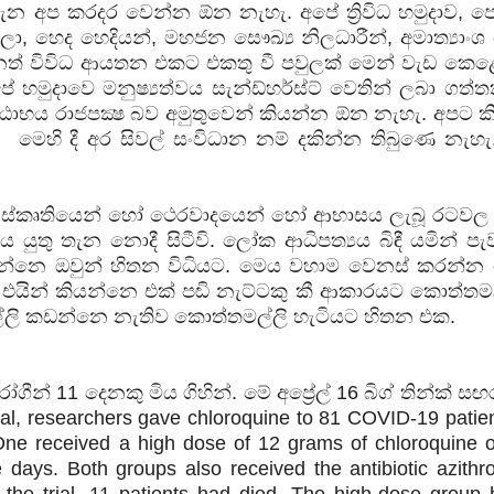
න අප කරදර වෙන්න ඕන නැහැ. අපේ ත්‍රිවිධ හමුදාව, පො
ා, හෙද හෙදියන්, මහජන සෞඛ්‍ය නිලධාරීන්, අමාත්‍යාංශ
ය හා වෙනත් විවිධ ආයතන එකට එකතු වී පවුලක් මෙන් වැඩ ක
හමුදාවෙ මනුෂ්‍යත්වය සැන්ඩ්හර්ස්ට් වෙතින් ලබා ගත්
ාභය රාජපක්‍ෂ බව අමුතුවෙන් කියන්න ඕන නැහැ. අපට කි
මෙහි දී අර සිවල් සංවිධාන නම් දකින්න තිබුණෙ නැහැ.
සංස්කෘතියෙන් හෝ ථෙරවාදයෙන් හෝ ආභාසය ලැබූ රටවල
යුතු තැන නොදී සිටීවි. ලෝක ආධිපත්‍යය බිඳී යමින් පැ
න්නෙ ඔවුන් හිතන විධියට. මෙය වහාම වෙනස් කරන්න
. එයින් කියන්නෙ එක් පඬි නැට්ටකු කී ආකාරයට කොත්තම
්ලි කඩන්නෙ නැතිව කොත්තමල්ලි හැටියට හිතන එක.
ගීන් 11 දෙනකු මිය ගිහින්. මේ අප්‍රේල් 16 බිග් තින්ක් ස
ial, researchers gave chloroquine to 81 COVID-19 patien
One received a high dose of 12 grams of chloroquine 
days. Both groups also received the antibiotic azithr
 the trial, 11 patients had died. The high-dose group