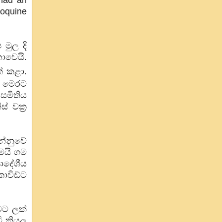
roquine
මුල දි
ොවෙයි.
් කළා.
් මෙරට
සමිතිය
 වක්‍ර
න්නුවේ
තමයි ගම
ාදේශීය
ොවිඩ්ට
වට ලක්
ි කියල