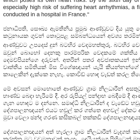
especially high risk of suffering heart arrhythmias, a
conducted in a hospital in France."
ජනාධිපති, සෞඛ්‍ය ඇමතිනිය ප්‍රමුඛ ආණ්ඩුවට දිය ය
කටුනායක ගුවන් තොටුපළ සම්බන්ධයෙන් අවශ්‍ය තරමි
ආණ්ඩුවට උපදෙස් දුන් බටහිර වෙදමහත්තුරු. බටහිර ව
ඔවුන් බොහෝ දෙනකු පාරම්පරික වෙදකමේ ශක්තිය ද
දෙමව්පියන්ගෙ දරුවන්. අතරින් පතර අවජාතකයන් ඉන්
වෘත්තීය සමිතියක් මිස විශේෂඥයන් යැයි කියන්නන්ගේ 
කාලෙකින් දැක්කෙ නැහැ. කොවිඩ් හොඳ වැඩත් කරල ති
මේ අවසන් මොහොතේ ආණ්ඩුව ග්‍රාම නිලධාරීන් අසත
භාණ්ඩ බෙදා හැරීමේ දී. අර රුපියල් පන්දාහ බෙදීමේ දී 
ගැන හොඳට ම දන්නෙ. සමෘද්ධි නිලධාරීන් ද වැඩේට හවු
දේශපාලනඥයන් එයට හවුල් කර ගත්තෙ අහවල් දේකට ද? ද
මුවා වෙලා ඡන්ද ගරණ කසිකබල් තක්කඩි දේශපාලනඥයන්
දේශපාලනඥයන් අත් හැරලා ග්‍රාම නිලධාරීන් වැදගත්
කරන්න මට වුවමනාවක් නැහැ. දෙයියන්ගෙ පිහිටෙන් මහා