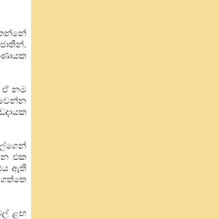
ිතන්නේ
ාතීන්.
ර්ණායක
් ඒ නම
 වෙන්න
වැඩදායක
්ල්ගෙන්
ියන එක
 එය ඇති
 ගත්තෙ
ටල් ළඟ