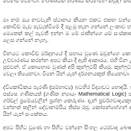
වෙනස් වෙනවා. නිර්ණායක තීරණය කරන්නේ කවුද? කි
මා නම් ඔය නවවැනි ස්ථානය කියන එකට එකඟ වන්නේ
කොවිඩ් මැඩ පැවැත්වීමේ දී පළමු තැන ගන්නේ ලංකාව හ
මෙතෙක් කල් පැවතී ඉන්න ම මේ ජාතීන්ගෙ යම් සංස්ක
ලෙස ගන්නේ නැහැ.
චීනයට කොවිඩ් මර්දනයේ දී සහාය වුණෙ ඔවුන්ගෙ කොන්ෆ
උච්චාරණය කරන්න අපට කියා දී ඇති ආකාරය. එහි චීන උ
පුළුවන්. ඒ කොහොම වුණත් අපි කුන්ෆුට්සි කියමු. කුන
වෙලා තියෙනවා. චීනෙ යින් යැන් දර්ශනයකුත් තියෙනවා
ද්විකෝටිකය පැරණි (සම්භාව්‍ය) බටහිර විද්‍යාවට හොඳයි
පස්සෙ ගණිතයත් (ගණිත න්‍යාය- Mathematical Log
ගර්ඩ්ල් ප්‍රමේයවලින් ප්‍රශ්න කෙරුණා. දැන් ප්‍රවර්ග
වන්නත් කලින් දේවානම්පිය තිස්ස රජු. කෝපන්හේගන
යින් යැන් සංකේතය.
අපට පිහිට වුණෙ හා පිහිට වන්නෙ සිංහල ථෙරවාද බෞද්