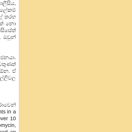
ලීසිය,
 ලේකම්
ෙළේ තරහ
තක් නො
සිසේත්
 ඔවුන්
 ජනයා.
වතුණත්
 ඕන. ඒ
ල්ලිවල
ඟරාවෙන්
ts in a
over 10
omycin,
 had an