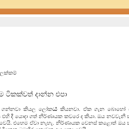
ඉලක්කම්
 ටිකක්වත් දාන්න එපා
ය
ැන ගන්නවා කියල ලෝක
කියනවා. ඒක ගැන බොහෝ 
හි දී යොදා ගත් නිර්ණායක කවරෙ ද කියා. ඔය නවවැනි 
් නොවෙයි. එහෙම ඒවා නැහැ. නිර්ණායක වෙනස් කළොත් ඔය 