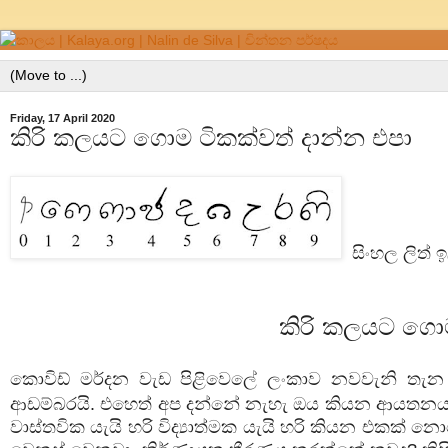
Friday, 17 April 2020
කිරි කලයට ගොම ටිකක්වත් දාන්න එපා
සිංහල ලිත් 
කිරි කලයට ගොම
කොවිඩ් මර්දන වැඩ පිළිවෙලේ ලංකාව නවවැනි ත
ආඩම්බරයි. එහෙත් අප දන්නේ නැහැ ඔය කියන ආයතනය එ
වාස්තවික යැයි හරි විද්‍යාත්මක යැයි හරි කියන එකක