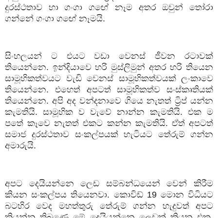
දුරස්ථතාව හා ගංගා ගඟේ නෑම අතර ඔවුන් තෝරා
ගන්නේ ගංගා ගඟේ නෑමයි.
සිංහලයන් ට එයට වඩා වෙනස් ජීවන රටාවක්
තියෙන්නෙ. ඉන්දියාවෙ හරි මුස්ලිමුන් අතර හරි තියෙන
සාමූහිකත්වයට වැඩි වෙනස් සාමූහිකත්වයක් ලංකාවෙ
තියෙන්නෙ. එහෙත් අපටත් සාමූහිකත්ව සංස්කෘතියක්
තියෙන්නෙ. අපි අද වන්දනාවෙ ගියෙ නැතත් ට්‍රිප් යන්න
කැමතියි. සාමූහික ව වැවේ නාන්න කැමතියි. එක ම
පතේ කෑවෙ නැතත් එකට කන්න කැමතියි. ඒත් අපටත්
සමාජ දුරස්ථතාව සංකල්පයක් හැටියට තේරුම් ගන්න
අමාරුයි.
අපට දෙයියන්නෙ ලෙඩ සම්බන්ධයෙන් වෙන් කිරීම
කියන සංකල්පය තියෙනවා. කොවිඩ්
19
මොන විධියට
බටහිර වෙද මහත්තුරු තේරුම් ගන්න හැදුවත් අපට
කියන්න තිබුණෙ මේ දෙයියන්නෙ ලෙඩක් කියන එක.