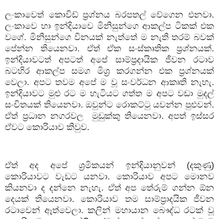
ලංකාවෙත් කොවිඩ් ප්‍රශ්නය බරපතල් වේගෙන එනවා.
ලංකාවෙ හා ඉන්දියාවෙ මිනිසුන්ගෙ ආකල්ප ටිකක් එක
වගේ. මිනිසුන්ගෙ විනයක් නැත්තේ ම නැති තරම් බවක්
පේන්න තියෙනවා. ඒත් ඒක සංස්කෘතික ප්‍රශ්නයක්.
ඉන්දියාවටත් අපටත් අපේ සාම්ප්‍රදායික ජීවන රටාව
බටහිර ආකල්ප සමග මිශ්‍ර කරගන්න එක ප්‍රශ්නයක්
වෙලා. අපට තවම අපේ ම වූ සංවර්ධන ආකෘති නැහැ.
ඉන්දියාවට මුළු රට ම හැටියට ගත්ත ම අපට වඩා මුදල්
සංචිතයක් තියෙනවා. ඔවුන්ට රොකට්ටු යවන්න පුළුවන්.
ඒත් ප්‍රධාන නගරවල
මුඩුක්කු තියෙනවා. අපත් ඉස්සර
ඒවට කොරියාව කිවුව.
ඒත් අද අපේ ශ්‍රමිකයන් ඉන්දියානුවන් (දකුණු)
කොරියාවට වැඩට යනවා. කොරියාව අපට මොනව
කියනවා ද දන්නෙ නැහැ. ඒත් අප තේරුම් ගන්න ඕන
දෙයක් තියෙනවා. කොරියාව තම සාම්ප්‍රාදයික ජීවන
රටාවෙන් ඈත්වෙලා. කලින් මහායාන බෞද්ධ රටක් වූ