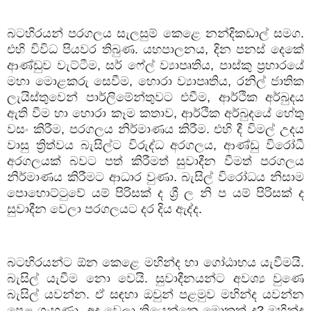
බටහිරයන් පරගලය සැලසුම් කෙළෙ නන්දිකඩාල් සමග.
එහි විවිධ පියවර තිබුණ. යහපාලනය
,
දින පනස් දෙකේ
ආණ්ඩුව වැට්ටීම
,
සර් ෆේල් ව්‍යාපෘතිය
,
පාස්කු ප්‍රහාරයේ
මහා මොළකරු සෙවීම
,
හොරා ව්‍යාපෘතිය
,
රනිල් ජාතික
ලැයිස්තුවෙන් පාර්ලිමේන්තුවට එවීම
,
ආර්ථික අර්බුදය
ඇති වීම හා හොරා කෑම කතාව
,
ආර්ථික අර්බුදයේ හේතු
වසං කිරීම
,
පරගලය නිර්මාණය කිරීම. එහි දී විමල් උදය
වාසු ත්‍රිත්වය බැසිල්ට විරුද්ධ අරගලය
,
ආණ්ඩු විරෝධී
අරගලයක් බවට පත් කිරීමත් සුවාදීන වීමත් පරගලය
නිර්මාණය කිරීමට ආධාර වුණා. බැසිල් විරෝධය නිසාම
පොහොට්ටුවේ යම් පිරිසක් ද ශ්‍රී ල නි ප යම් පිරිසක් ද
සුවාදීන වෙලා පරගලයට දර දිය ඇද්ද.
බටහිරයන්ට ඕන කෙළෙ මහින්ද හා ගෝඨාභය යැවීමයි.
බැසිල් යැවීම නො වෙයි. සුවාදීනයන්ට අවශ්‍ය වුණෙ
බැසිල් යවන්න. ඒ සඳහා ඔවුන් පළමුව මහින්ද යවන්න
පෙළ ගැහුණා. අද වෙලා තියෙන්නෙ මොකක් ද
?
මහින්ද