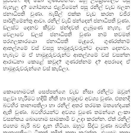
පුළුවන්. අද කෝ ගුණරත්නම්. ඔහු උපක්‍රමශීලීව පසු
බැහැල ද
?
ගෝඨාභය එළවීමෙන් පසු රනිල් වැඩ බලන
ජනාධිපති වුණා. බැසිල් එක්ක වැඩ කරන වජිර
පාර්ලිමේන්තු ආවා. රනිල් වැඩි ඡන්දෙන් ජනාධිපති වුණා.
ඩලස්ට දෙනව කිවුව ඡන්දවත් ලැබුණෙ නැහැ. ඒ
වෙලාවෙ ඩලස් ජනාධිපති වුණා නම් තවමත්
පරගලකාරයො ජනාධිපති මැඳුරෙ
,
ගුණරත්නම්
ආතල්ගමේ වස් වසපු හාමුදුරුවරුන්ට දානෙ දෙනවා.
හැබෑට ම ඒ හාමුදුරුවරුන්ට ආතල්ගමේ වස් වසන්න
ආරාධනා කෙළේ කවුද
?
ගුණරත්නම් ද
?
අපරාදෙ ඒ
හාමුදුරුවරුන්ගෙ වස් කැඩිලා.
කොහොමටත් සෙප්පන්ගෙ වැඩ නිසා රනිල්ට ඔවුන්
පළවා හැරීමට හදිසි නීති හා හමුදාව අවශ්‍ය වුණා. එතනදි
බටහිර තානාපතිලා හා රනිල් අතර තරමක මතභේදයක්
ඇති වුණා. බටහිරයන්ට අවශ්‍ය වුණෙ තමන්ගෙ ලංකා
වසන්තය බොහොම සාමකාමී ව උදා කරන්න. ඒත් රනිල්
එහෙම බැරි බව දැන හිටියා. ඔහුට සිද්ධ වුණා බටහිර
තානාපතිලට ටිකක් තදින් කතා කරන්න. එහෙම කතා