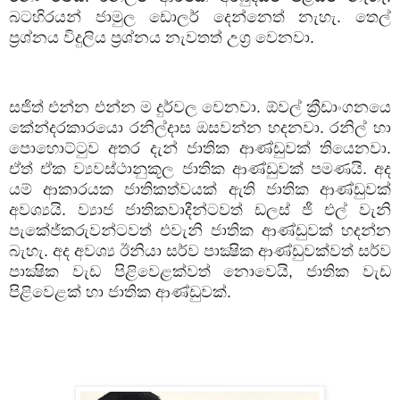
බටහිරයන් ජාමුල ඩොලර් දෙන්නෙත් නැහැ. තෙල්
ප්‍රශ්නය විදුලිය ප්‍රශ්නය
නැවතත් උග්‍ර වෙනවා.
සජිත් එන්න එන්න ම දුර්වල වෙනවා. ඕවල් ක්‍රීඩාංගනයෙ
කේන්දරකාරයො රනිල්දාස ඔසවන්න හදනවා. රනිල් හා
පොහොට්ටුව අතර දැන් ජාතික ආණ්ඩුවක් තියෙනවා.
ඒත් ඒක ව්‍යවස්ථානුකූල ජාතික ආණ්ඩුවක් පමණයි. අද
යම් ආකාරයක ජාතිකත්වයක් ඇති ජාතික ආණ්ඩුවක්
අවශ්‍යයි. ව්‍යාජ ජාතිකවාදීන්ටවත් ඩලස් ජී එල් වැනි
පැකේජ්කරුවන්ටවත් එවැනි ජාතික ආණ්ඩුවක් හදන්න
බැහැ. අද අවශ්‍ය ඊනියා සර්ව පාක්‍ෂික ආණ්ඩුවක්වත් සර්ව
පාක්‍ෂික වැඩ පිළිවෙළක්වත් නොවෙයි
,
ජාතික වැඩ
පිළිවෙළක් හා ජාතික ආණ්ඩුවක්.