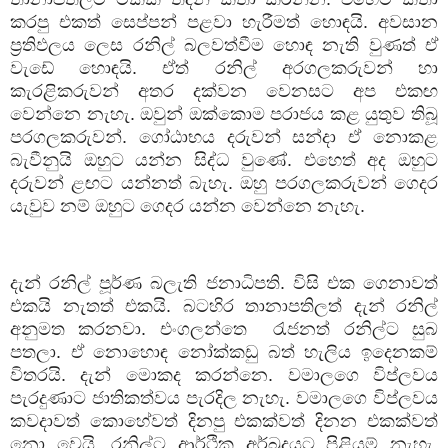
කරපු එකත් සෙප්පන් පළවා හැරීමත් හොඳයි. අවසාන
ප්‍රතිඵලය ලෙස රනිල් බලවත්වීම හොඳ නැති වුණත් ඒ
වැඩේ හොඳයි. ඒත් රනිල් අරගලකරුවන් හා
කැරළිකරුවන් අතර දක්වන වෙනසට අප එකඟ
වෙන්නෙ නැහැ. ඔවුන් ඔක්කොම පරාජය කළ යුතුව තිබූ
පරගලකරුවන්. ගෝඨාභය දරුවන් සන්දා ඒ නොකළ
බැවීනුයි ඔහුට යන්න සිද්ධ වුණේ. එහෙත් අද ඔහුට
දරුවන් ළඟට යන්නත් බැහැ. ඔහු පරගලකරුවන් ගෙදර
යැවුව නම් ඔහුට ගෙදර යන්න වෙන්නෙ නැහැ.
දැන් රනිල් පූර්ණ බලැති ජනාධිපති. විසි එක ගෙනාවත්
එකයි නැතත් එකයි. බටහිර තානාපතිලත් දැන් රනිල්
අනුමත කරනවා. එංගලන්තෙ රැජනත් රනිල්ට සුබ
පතලා. ඒ නොහොඳ නෝක්කඩු බත් හැලිය ඉදෙනකම්
විතරයි. දැන් මොකද කරන්නෙ. වමාලගෙ විප්ලවය
පැරදුණාට ජාතිකත්වය පැරදිල නැහැ. වමාලගෙ විප්ලවය
කවදාවත් කොහේවත් දිනපු එකක්වත් දිනන එකක්වත්
නො වෙයි. රනිල්ට ආර්ථික අර්බුදයට පිළියම් නැහැ.