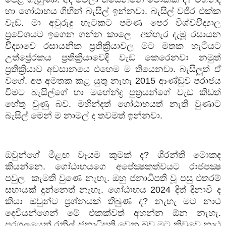
හා ගෝඨාභය ගිහින් බැසිල් ඉන්නවා. බැසිල් වජිර එක්ක
වැඩ. මා අවුරුදු හැටකට පමණ පෙර විශ්වවිිද්‍යාල
ප්‍රවේශයට ඉගෙන ගන්න කාලෙ අත්හැර දැමූ රසායන
විිද්‍යාවෙ රසායනික ප්‍රතික්‍රියාවල මට මතක හැටියට
උත්ප්‍රේරකය ප්‍රතික්‍රියාවෙදි වැඩ කෙරෙනවා නමුත්
ප්‍රතික්‍රියාව අවසානයෙ එහෙම ම තියෙනවා. බැසිලුත් ඒ
වගේ. අප අමතක කළ යුතු නැහැ
2015
ආණ්ඩුව පරාජය
වීමට බැසිල්ගේ හා මහේන්ද්‍ර පුත්‍රයන්ගේ වැඩ කිඩත්
හේතු වුණු බව. මහින්දත් ගෝඨාභයත් නැති වුණාට
බැසිල් මෙන් ම නාමල් ද තවමත් ඉන්නවා.
ඔවුන්ගේ මීළඟ වෑයම කුමක් ද
?
ශීරන්ති මොකද
කියන්නෙ. ගෝඨාභයගෙ අපේක්‍ෂකත්වයට රාජපක්‍ෂ
පවුල කැමති වුණෙ නැහැ. ඔහු ජනාධිපති වූ පසු එතරම්
සහායක් දුන්නෙත් නැහැ. ගෝඨාභය
2024
දිත් දිනාවි ද
කියා ඔවුන්ට ප්‍රශ්නයක් තිබුණ ද
?
නැහැ මට නාථ
දෙවියන්ගෙන් මේ එකක්වත් අහන්න ඕන නැහැ.
පරගලයෙන් රනිල් ජනාධිපති වෙන බව මට කිවුවෙ නාථ