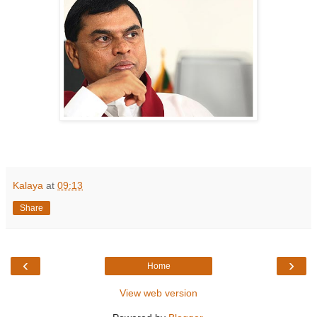
Kalaya
at
09:13
Share
‹
›
Home
View web version