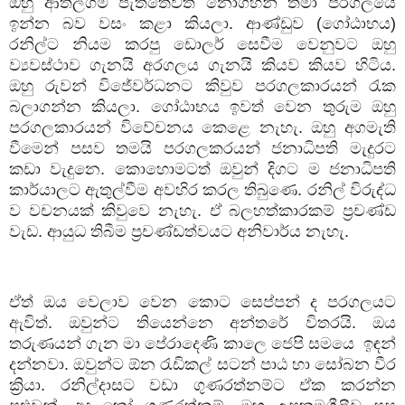
ඔහු ආතල්ගම පැත්තෙවත් නොගිහින් තමා පරගලයෙ
ඉන්න බව වසං කළා කියලා. ආණ්ඩුව (ගෝඨාභය)
රනිල්ට නියම කරපු ඩොලර් සෙවීම වෙනුවට ඔහු
ව්‍යවස්ථාව ගැනයි අරගලය ගැනයි කියව කියව හිටිය.
ඔහු රුවන් විජේවර්ධනට කිවුව පරගලකාරයන් රැක
බලාගන්න කියලා. ගෝඨාභය ඉවත් වෙන තුරුම ඔහු
පරගලකාරයන් විවේචනය කෙළෙ නැහැ. ඔහු අගමැති
වීමෙන් පසව තමයි පරගලකරයන් ජනාධිපති මැදුරට
කඩා වැදුනෙ. කොහොමටත් ඔවුන් දිගට ම ජනාධිපති
කාර්යාලට ඇතුල්වීම අවහිර කරල තිබුණෙ. රනිල් විරුද්ධ
ව වචනයක් කිවුවෙ නැහැ. ඒ බලහත්කාරකම් ප්‍රචණ්ඩ
වැඩ. ආයුධ තිබීම ප්‍රචණ්ඩත්වයට අනිවාර්ය නැහැ.
ඒත් ඔය වෙලාව වෙන කොට සෙප්පන් ද පරගලයට
ඇවිත්. ඔවුන්ට තියෙන්නෙ අන්තරේ විතරයි. ඔය
තරුණයන් ගැන මා පේරාදෙණි කාලෙ ජෙපි සමයෙ ඉඳන්
දන්නවා. ඔවුන්ට ඕන රැඩිකල් සටන් පාඨ හා සෝබන වීර
ක්‍රියා. රනිල්දාසට වඩා ගුණරත්නම්ට ඒක කරන්න