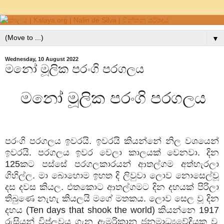
▼
Wednesday, 10 August 2022
මනෝ මූලික පරංගි පරගලය
මනෝ මූලික පරංගි පරගලය
පරංගි පරගලය ඉවරයි. ඉවරයි කියන්නේ නිල වශයෙන්
ඉවරයි. පරගලය ඉවර වෙලා කාලයක් වෙනවා. දින
125
කට පස්සේ පරගලකාරයන් ආතල්ගම අත්හැරලා
ගිහිල්ල. මා බොහොම ඉහත දි ලිවුවා ලොව නොසෙල්වූ
දස දවස කියල. එතකොට ආතල්ගමට දින දහයක් පිරිලා
තිබුණෙ නැහැ කියලයි මගේ මතකය. ලොව සෙල වූ දින
දහය (
Ten days that shook the world
) කියන්නෙ
1917
රුසියන් විප්ලවය ගැන ඇමරිකානු ජනමාධ්‍යවේදියකු වූ