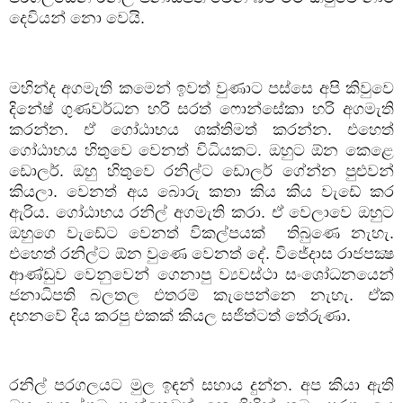
දෙවියන් නො වෙයි.
මහින්ද අගමැති කමෙන් ඉවත් වුණාට පස්සෙ අපි කිවුවෙ
දිනේෂ් ගුණවර්ධන හරි සරත් ෆොන්සේකා හරි අගමැති
කරන්න. ඒ ගෝඨාභය ශක්තිමත් කරන්න. එහෙත්
ගෝඨාභය හිතුවෙ වෙනත් විධියකට. ඔහුට ඕන කෙළෙ
ඩොලර්. ඔහු හිතුවෙ රනිල්ට ඩොලර් ගේන්න පුළුවන්
කියලා. වෙනත් අය බොරු කතා කිය කිය වැඩේ කර
ඇරිය. ගෝඨාභය රනිල් අගමැති කරා. ඒ වෙලාවෙ ඔහුට
ඔහුගෙ වැඩේට වෙනත් විකල්පයක් තිබුණෙ නැහැ.
එහෙත් රනිල්ට ඕන වුණෙ වෙනත් දේ. විජේදාස රාජපක්‍ෂ
ආණ්ඩුව වෙනුවෙන් ගෙනාපු ව්‍යවස්ථා සංශෝධනයෙන්
ජනාධිපති බලතල එතරම් කැපෙන්නෙ නැහැ. ඒක
දහනවේ දිය කරපු එකක් කියල සජිත්ටත් තේරුණා.
රනිල් පරගලයට මුල ඉඳන් සහාය දුන්න. අප කියා ඇති