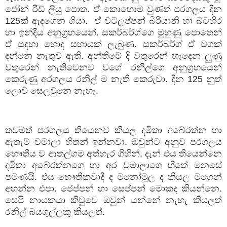
ජෝන් රීඩ් ලියු පොත. ඒ කොහොම වුණත් පරගලය දින
125
ක් ඇදගෙන ගියා. ඒ වටලප්පන් බිරියානි හා බටහිර
හා ඉන්දීය අනුග්‍රහයෙන්. සකර්බර්ග්ගෙ මුහුණු පොතෙන්
ඒ සඳහා හොඳ සහායක් ලැබුණ. සකර්බර්ග් ඒ වගක්
දන්නෙ නැතුව ඇති. අන්තිමේ දි වතුරෙන් හැදෙන ලුණු
වතුරෙන් නැතිවෙනව වගේ රනිල්ගෙ අනුග්‍රහයෙන්
කෙරුණු අරගලය රනිල් ම නැති කෙරුවා. දින
125
නුත්
ලොව සෙලවුනෙ නැහැ.
තවමත් පරගලය තියෙනව කියල දමිතා අබේරත්න හා
ඇතැම් වමාලා හිතන් ඉන්නවා. ඔවුන්ට අනුව පරගලය
භෞතීය ව ආතල්ගම අත්හැර ගිහින්. දැන් එය තියෙන්නෙ
දමිතා අබේරත්නගෙ හා අර වමාලාගෙ හිතේ මනසේ
පමණයි. එය භෞතිකවාදී ද මනෝමූල ද කියල මගෙන්
අහන්න එපා. ජෙප්පන් හා සෙප්පන් මොකද කියන්නෙ.
සෙපි නායකයා කිවුවෙ ඔවුන් යන්නේ නැහැ කියලත්
රනිල් බයගුල්ලකු කියලත්.