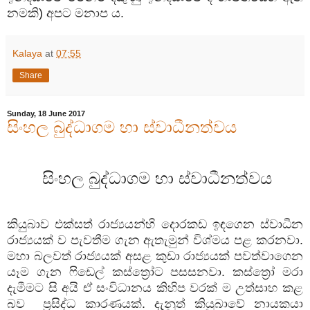
නමකි) අපට මනාප ය.
Kalaya
at
07:55
Share
Sunday, 18 June 2017
සිංහල බුද්ධාගම හා ස්වාධීනත්වය
සිංහල බුද්ධාගම හා ස්වාධීනත්වය
කියුබාව එක්සත් රාජ්‍යයන්හි දොරකඩ ඉඳගෙන ස්වාධීන
රාජ්‍යයක් ව පැවතීම ගැන ඇතැමුන් විශ්මය පළ කරනවා.
මහා බලවත් රාජ්‍යයක් අසළ කුඩා රාජ්‍යයක් පවත්වාගෙන
යෑම ගැන ෆිඩෙල් කස්ත්‍රෝට පසසනවා. කස්ත්‍රෝ මරා
දැමීමට සි අයි ඒ සංවිධානය කිහිප වරක් ම උත්සාහ කළ
බව
ප්‍රසිද්ධ කාරණයක්. දැනුත් කියුබාවේ නායකයා