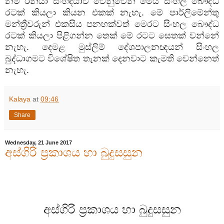
නම් ඊනියා සංහිඳියාව වෙනුවෙන් මෙය සිංහල බෞද්ධ
රටක් කියලා කියන එකක් නැහැ. මේ පාර්ලිමේන්තු
මන්ත්‍රීවරුන් එකසිය පනහක්වත් මෙරට සිංහල බෞද්ධ
රටක් කියලා පිළිගන්න තෙක් මේ රටට සෙතක් වන්නේ
නැහැ. දෙමළ මුස්ලිම් දේශපාලනඥයන් සිංහල
බුද්ධාගමට විශේෂිත තැනක් දෙනවාට කැමති වෙන්නෙත්
නැහැ.
Kalaya
at
09:46
Share
Wednesday, 21 June 2017
අස්ගිරි ප්‍රකාශය හා බුදුසසුන
අස්ගිරි ප්‍රකාශය හා බුදුසසුන