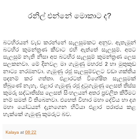
රනිල් එන්නේ මොකාට ද
?
බටහිරයන් වැඩ කරන්නේ සැලසුමකට අනුව. ඇතැමුන්
බටහිර කුමන්ත්‍රණ කීවාට එහි ඇත්තේ සැලසුම්. අපට
සැලසුම් නැති නිසා අප බටහිර සැලසුම් කුමන්ත්‍රණ ලෙස
සලකනවා. මේ දිනවල මා ගැමුණු මහරජ
හා මුතුකුඩ
2
නාට්‍ය නරඹනවා. ගැමුණු රජු සැලසුම්වලට වඩා ශක්තිය
පදනම් කර ගත්තා. එළාරටත් විශේෂිත සැලසුමක්
තිබුණේ නැහැ. එළාර ගැමුණු රජු දුටුගැමුණු ලෙසත් තිස්ස
කුමරු සද්ධාතිස්ස ලෙසත් සිංහලයන් අතර ප්‍රචලිත කිරීමට
නම් සමත් වී තිබෙනවා. එහෙත් විහාර මහා දේවිය හා දශ
මහා යෝධයන් දැනගෙන හිටියා එළාර පරාජය කළ
හැක්කේ ගැමුණු කුමරුට බව.
Kalaya
at
08:22