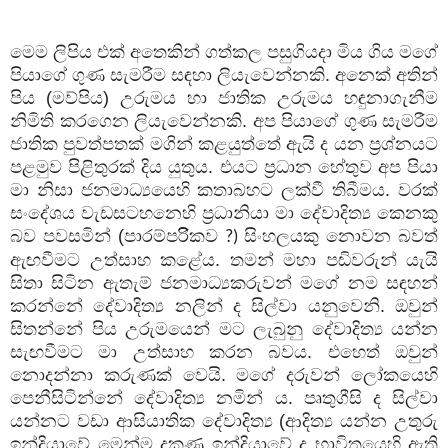
මෙම ලිපිය එක් අතෙකින් ගත්කල පසුගියදා මිය ගිය මගේ
පියාගේ ගුණ සැමරීම සඳහා ලියැවෙන්නකි. අනෙක් අතින්
පිය (මව්පිය) උරුමය හා ජාතික උරුමය හඳුනාගැනීම
නිමිති කරගෙන ලියැවෙන්නකි. අප පියාගේ ගුණ සැමරීම
ජාතික පුවත්පතක් මගින් කළයුත්තේ ඇයි ද යන ප්‍රශ්නයට
පළමුව පිළිතුරක් දිය යුතුය. එයට ප්‍රධාන හේතුව අප පියා
මා නිසා ජනමාධ්‍යයෙහි කතාබහට ලක්වී තිබීමය. වරක්
සංදේශය වැඩසටහනෙහි ප්‍රධානියා මා දේවාදිත්‍ය කෙනකු
බව පවසමින් (පාරම්පරිිකව
සිංහලයකු නොවන බවත්
?)
ඇඟවීමට උත්සාහ කළේය. තමන් මහා පඬිවරුන් යැයි
සිතා සිටින ඇතැම් ජනමාධ්‍යකරුවන් මගේ නම සඳහන්
කරන්නේ දේවාදිත්‍ය නලින් ද සිල්වා යනුවෙනි. ඔවුන්
සිතන්නේ පිය උරුමයෙන් මට ලැබුනු දේවාදිත්‍ය යන්න
සැඟවීමට මා උත්සාහ කරන බවය. එහෙත් ඔවුන්
නොදන්නා කරුණක් වෙයි. මගේ දරුවන් ලෝකයෙහි
පෙනීසිටින්නේ දේවාදිත්‍ය නමින් ය. පෘතුගීසි ද සිල්වා
යන්නට වඩා ආසියාතික දේවාදිත්‍ය (ආදිත්‍ය යන්න උතුරු
ඉන්දියාවේ මෙන්ම දකුණු ඉන්දියාවේ ද භාවිතයෙහි ඇති