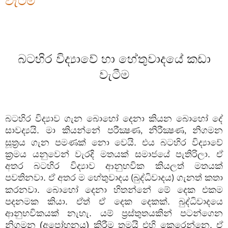
වැටීම
බටහිර විද්‍යාවේ හා හේතුවාදයේ කඩා
වැටීම
බටහිර විද්‍යාව ගැන බොහෝ දෙනා කියන බොහෝ දේ
සාවද්‍යයි. මා කියන්නේ පරීක්‍ෂණ
නිරීක්‍ෂණ
නිගමන
,
,
සූත්‍රය ගැන පමණක් නො වෙයි. එය බටහිර විද්‍යාවේ
ක්‍රමය යනුවෙන් වැරදි මතයක් සමාජයේ පැතිරිලා. ඒ
අතර බටහිර විද්‍යාව ආනුභවික කියලත් මතයක්
පවතිනවා. ඒ අතර ම හේතුවාදය
බුද්ධිවාදය
ගැනත් කතා
(
)
කරනවා. බොහෝ දෙනා හිතන්නේ මේ දෙක එකම
පදනමක කියා. ඒත් ඒ දෙක දෙකක්. බුද්ධිවාදයෙ
ආනුභවිකයක් නැහැ. යම් ප්‍රස්තුතයකින් පටන්ගෙන
නිගමන (අපෝහනය) කිරීම තමයි එහි කෙරෙන්නෙ. ඒ