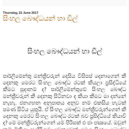
Thursday, 22 June 2017
සිංහල බෞද්ධයන් හා ඩීල්
සිංහල බෞද්ධයන් හා ඩීල්
පාර්ලිමේන්තු මන්ත්‍රීවරුන් දෙසිය විසිපස් දෙනාගෙන් කී
දෙනකු මෙරට සිංහල බෞද්ධ රටක් කියලා ප්‍රසිද්ධියේ
කීමට සූදානම් ද
පාර්ලිමේන්තුවේ සිංහල බෞද්ධ
?
මන්ත්‍රීවරුන් කී දෙනකු සිටිනවා ද කියා කීමට මා දන්නේ
නැහැ. ජනගහන අනුපාතය අනුව නම් එකසිය හැටක්
පමණ සිටිය යුතුයි. ඒ සිංහල බෞද්ධ මන්ත්‍රීවරුන්ගෙන් කී
දෙනකු මෙරට සිංහල බෞද්ධ රටක් බව ප්‍රසිද්ධියේ කියාවි
ද
මේ මන්ත්‍රීවරුන්ගෙන් යම් පිරිසක් එ ජා පක්‍ෂයේ. ඔවුන්
?