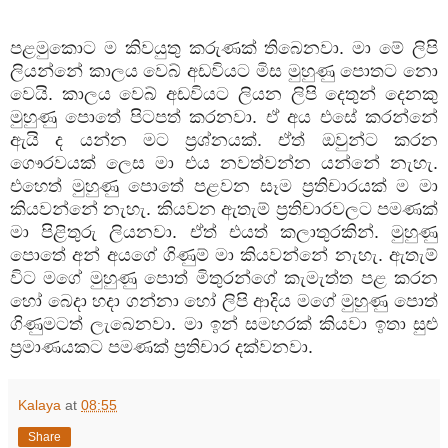
පළමුකොට ම කිවයුතු කරුණක් තිබෙනවා. මා මේ ලිපි
ලියන්නේ කාලය වෙබ් අඩවියට මිස මුහුණු පොතට නො
වෙයි. කාලය වෙබ් අඩවියට ලියන ලිපි දෙතුන් දෙනකු
මුහුණු පොතේ පිටපත් කරනවා. ඒ අය එසේ කරන්නේ
ඇයි ද යන්න මට ප්‍රශ්නයක්. ඒත් ඔවුන්ට කරන
ගෞරවයක් ලෙස මා එය නවත්වන්න යන්නේ නැහැ.
එහෙත් මුහුණු පොතේ පළවන සෑම ප්‍රතිචාරයක් ම මා
කියවන්නේ නැහැ. කියවන ඇතැම් ප්‍රතිචාරවලට පමණක්
මා පිළිතුරු ලියනවා. ඒත් එයත් කලාතුරකින්. මුහුණු
පොතේ අන් අයගේ ගිණුම් මා කියවන්නේ නැහැ. ඇතැම්
විට මගේ මුහුණු පොත් මිතුරන්ගේ කැමැත්ත පළ කරන
හෝ බෙදා හදා ගන්නා හෝ ලිපි ආදිය මගේ මුහුණු පොත්
ගිණුමටත් ලැබෙනවා. මා ඉන් සමහරක් කියවා ඉතා සුළු
ප්‍රමාණයකට පමණක් ප්‍රතිචාර දක්වනවා.
Kalaya
at
08:55
Share