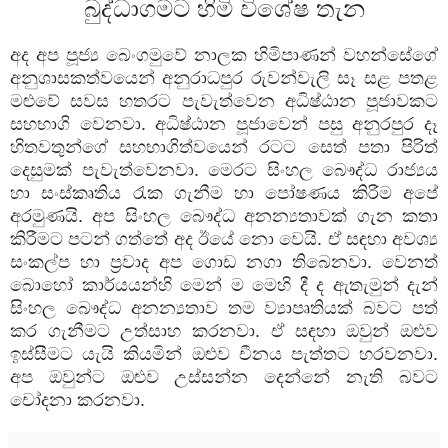
බුද්ධාගමට හිමි විශේෂ තැන
අද අප පූජ්‍ය බෙංගමුවේ නාලක හිමිපාණන් වහන්සේගේ
අනුශාසකත්වයෙන් අනුරාධපුර රුවන්වැලි සෑ සළ පතළ
මළුවේ සවස හතරට පැවැත්වෙන අධිෂ්ඨාන පූජාවකට
සහභාගි වෙනවා. අධිෂ්ඨාන පූජාවෙන් පසු අනුරපුර දෑ
හිතවතුන්ගේ සහභාගිත්වයෙන් රටට සෙත් පතා පිරිත්
දෙසුමක් පැවැත්වෙනවා. මෙරට සිංහල බෞද්ධ රාජ්‍යය
හා සංස්කෘතිය රැක ගැනීම හා පෝෂණය කිරීම අපේ
අරමුණයි. අප සිංහල බෞද්ධ අනන්‍යතාවක් ගැන කතා
කිරීමට පටන් ගත්තේ අද ඊයේ නො වෙයි. ඒ සඳහා අවශ්‍ය
සංකල්ප හා ප්‍රවාද අප ගොඩ නගා තිබෙනවා. වෙනත්
බොහෝ කාර්යයන්හි මෙන් ම මෙහි දී ද ඇතැමුන් දැන්
සිංහල බෞද්ධ අනන්‍යතාව තම ව්‍යාපෘතියක් බවට පත්
කර ගැනීමට උත්සාහ කරනවා. ඒ සඳහා ඔවුන් ඔළුව
ඉස්සීමට යැයි කියමින් ඔළුව චීනය පැත්තට හරවනවා.
අප ඔවුන්ට ඔළුව උස්සන්න දෙන්නේ නැති බවට
චෝදනා කරනවා.