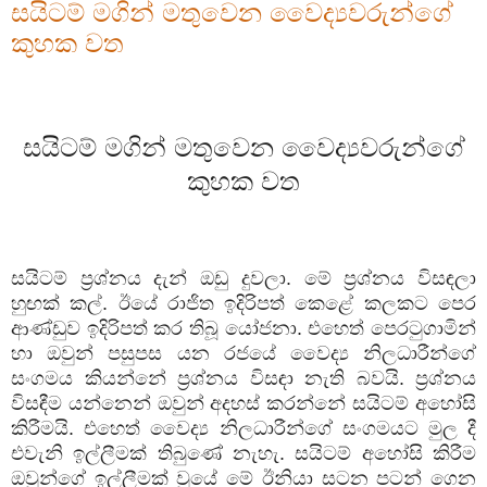
සයිටම් මගින් මතුවෙන වෛද්‍යවරුන්ගේ
කුහක වත
සයිටම් මගින් මතුවෙන වෛද්‍යවරුන්ගේ
කුහක වත
සයිටම් ප්‍රශ්නය දැන් ඔඩු දුවලා. මේ ප්‍රශ්නය විසඳලා
හුඟක් කල්. ඊයේ රාජිත ඉදිරිපත් කෙළේ කලකට පෙර
ආණ්ඩුව ඉදිරිපත් කර තිබූ යෝජනා. එහෙත් පෙරටුගාමින්
හා ඔවුන් පසුපස යන රජයේ වෛද්‍ය නිලධාරීන්ගේ
සංගමය කියන්නේ ප්‍රශ්නය විසඳා නැති බවයි. ප්‍රශ්නය
විසඳීම යන්නෙන් ඔවුන් අදහස් කරන්නේ සයිටම් අහෝසි
කිරීමයි. එහෙත් වෛද්‍ය නිලධාරීන්ගේ සංගමයට මුල දී
එවැනි ඉල්ලීමක් තිබුණේ නැහැ. සයිටම් අහෝසි කිරීම
ඔවුන්ගේ ඉල්ලීමක් වූයේ මේ ඊනියා සටන පටන් ගෙන