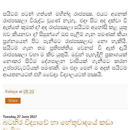
සයිටම් පටන් ගත්තේ මහින්ද රාජපක්‍ෂ. එයට අනෙක්
රාජපක්‍ෂලා විරුද්ධ වුණේ නැහැ. එදා සිට අද දක්වා වී
ඇත්තේ කුමක් ද
අද රාජපක්‍ෂලා සයිටම් අහෝසි කළ යුතු
?
බව කියනවා ද
සිසුන්ගේ ඔළු පැලීම් ගැන පමණක් කියා
?
ප්‍රශ්නයෙන් පිට පැනීමට රාජපක්‍ෂලාට නො හැකියි.
සයිටම් ගැන තම ප්‍රතිපත්තිය වෙනස් වී ඇත් දැයි
රාජපක්‍ෂලා වහා ම කිව යුතුයි. ඔවුන් පැහැදිලි ප්‍රකාශයක්
නොකර සිටීම දේශපාලන වාසියක් ගැනීමට කරන
උප්පරවැට්ටියක් පමණකි. මා එදා මෙන් ම අදත් සයිටම්
ආයතනයටත් එහි වෛද්‍ය විද්‍යාලයටත් පක්‍ෂයි.
Kalaya
at
09:33
Share
Tuesday, 27 June 2017
බටහිර විද්‍යාවේ හා හේතුවාදයේ කඩා