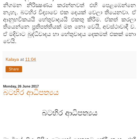
නිගමන නිරීක්‍ෂණය කරන්නවත් එහි පෙළඹෙන්නෙ
නැහැ. බටහිර විද්‍යාවෙ එක දෙයක් වෙලා තියෙනවා. ඒ
ආනුභවිකයයි හේතුවාදයයි එකතු කිරීම. ඒකත් කරලා
තියෙන්නෙ ප්‍රතිපත්තියක් මත නො වෙයි
අවස්ථාවාදී ව.
,
ඒ මදිවාට බුද්ධිවාදය හා හේතුවාදය දෙකමත් එකක් නො
වෙයි.
Kalaya
at
11:04
Share
Monday, 26 June 2017
බටහිර ආධිපත්‍යය
බටහිර ආධිපත්‍යය