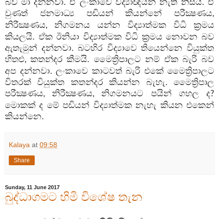
බව මා දන්නවා. ඒ ලංකාවෙ විද්‍යාඥයන් නැති නිසයි. ඒ
වුණත් ජනමාධ්‍ය පඬියන් කියන්නේ පරීක්‍ෂණය
,
නිරීක්‍ෂණය
නිගමනය යන්න විද්‍යාත්මක විධි ක්‍රමය
,
කියලයි. ඒක ඊනියා විද්‍යාත්මක විධි ක්‍රමය නොවන බව
ඇතැමුන් දන්නවා. බටහිර විද්‍යාවෙ තියෙන්නෙ වියුක්ත
හිතළු
කතන්දර කීමයි. මෛත්‍රිපාලට නම් ඒක බැරි බව
,
අප දන්නවා. ලංකාවෙ කාටවත් බැරි එකේ මෛත්‍රිපාලට
විතරක් වියුක්ත කතන්දර කියන්න බැහැ. මෛත්‍රිපාල
පරීක්‍ෂණය
නිරීක්‍ෂණය
නිගමනයට පයින් ගහල ද
,
,
?
මොකක් ද මේ පඬියන් විද්‍යාත්මක නැහැ කියන එකෙන්
කියන්නෙ.
Kalaya
at
09:58
Share
Sunday, 11 June 2017
බුද්ධාගමට හිමි විශේෂ තැන