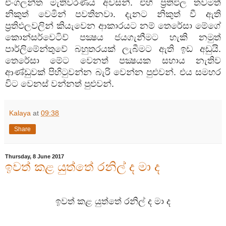
එංගලන්ත මැතිවරණය අවසන්. එහි ප්‍රතිඵල තවමත්
නිකුත් වෙමින් පවතිනවා. දැනට නිකුත් වී ඇති
ප්‍රතිඵලවලින් කියැවෙන ආකාරයට නම් තෙරේසා මේගේ
කොන්සර්වෙටිව් පක්‍ෂය ජයගැනීමට හැකි නමුත්
පාර්ලිමේන්තුවේ බහුතරයක් ලැබීමට ඇති ඉඩ අඩුයි.
තෙරේසා මේට වෙනත් පක්‍ෂයක සහාය නැතිව
ආණ්ඩුවක් පිහිටුවන්න බැරි වෙන්න පුළුවන්. එය සමහර
විට වෙනස් වන්නත් පුළුවන්.
Kalaya
at
09:38
Share
Thursday, 8 June 2017
ඉවත් කළ යුත්තේ රනිල් ද මා ද
ඉවත් කළ යුත්තේ රනිල් ද මා ද