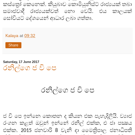
කස්ත්‍රෝ කෙනෙක්. කියුබාව කොමියුනිස්ට් රාජ්‍යයක් තබා
සමාජවාදී රාජ්‍යයක්වත් නො වෙයි. එය කාලයක්
සෝවියට් දේශයෙන් ආධාර ලබා ගත්තා.
Kalaya
at
09:32
Share
Saturday, 17 June 2017
රනිල්ගෙ ජ වි පෙ
රනිල්ගෙ ජ වි පෙ
ජ වි පෙ ඉන්නෙ කොතන ද කියන එක පැහැදිලියි. ව්‍යාජ
රංගන කළත් ඔවුන් ඉන්නේ රනිල් එක්ක
එ ජා පක්‍ෂය
,
එක්ක.
ජනවාරි
වැනි දා මෛත්‍රිපාල ජනාධිපති
2015
8