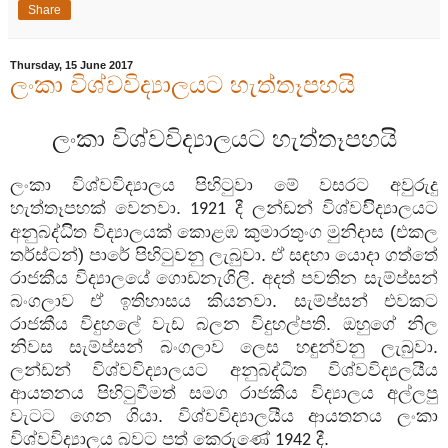
Share
Thursday, 15 June 2017
ලංකා විශ්වවිද්‍යාලයට හැත්තෑපහයි
ලංකා විශ්වවිද්‍යාලයට හැත්තෑපහයි
ලංකා විශ්වවිද්‍යාලය පිහිටුවා මේ වසරට අවුරුදු
හැත්තෑපහක් වෙනවා.
දී ලන්ඩන් විශ්වවිිද්‍යාලයට
1921
අනුබද්ධිිත විද්‍යාලයක් කොළඹ කුමාරතුංග මුනිදාස (එකල
තර්ස්ටන්) පාරේ පිහිටුවනු ලැබුවා. ඒ සඳහා යොදා ගත්තේ
රාජකීය විද්‍යාලයේ ගොඩනැගිලි. අදත් පවතින සැම්ප්සන්
බංගලාව ඒ ඉතිහාසය කියනවා. සැම්ප්සන් එවකට
රාජකීය විදුහලේ වැඩ බලන විදුහල්පති. ඔහුගේ නිල
නිවස සැම්ප්සන් බංගලාව ලෙස හඳුන්වනු ලැබුවා.
ලන්ඩන් විශ්වවිද්‍යාලයට අනුබද්ධිත විශ්වවිද්‍යලයීය
ආයතනය පිහිටුවීමත් සමග රාජකීය විද්‍යාලය අල්ලපු
වැටට ගෙන ගියා. විශ්වවිද්‍යාලයීය ආයතනය ලංකා
විශ්වවිද්‍යාලය බවට පත් කෙරුණේ
දී.
1942