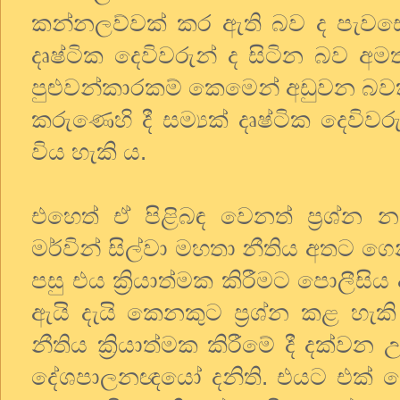
කන්නලව්වක් කර ඇති බව ද පැවසෙයි. 
දෘෂ්ටික දෙවිවරුන් ද සිටින බව 
පුළුවන්කාරකම් කෙමෙන් අඩුවන බව
කරුණෙහි දී සම්‍යක් දෘෂ්ටික දෙවි
විය හැකි ය.
එහෙත් ඒ පිළිබඳ වෙනත් ප්‍රශ්න 
මර්වින් සිල්වා මහතා නීතිය අතට ගෙන
පසු එය ක්‍රියාත්මක කිරීමට පොලීසිය
ඇයි දැයි කෙනකුට ප්‍රශ්න කළ හැ
නීතිය ක්‍රියාත්මක කිරීමේ දී දක්
දේශපාලනඥයෝ දනිති. එයට එක් හේ