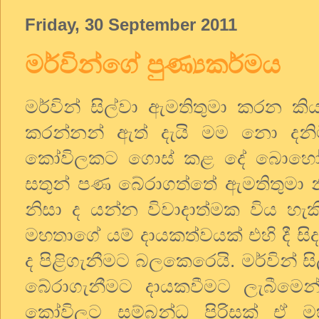
Friday, 30 September 2011
මර්වින්ගේ පුණ්‍යකර්මය
මර්වින් සිල්වා ඇමතිතුමා කරන 
කරන්නන් ඇත් දැයි මම නො දනි
කෝවිලකට ගොස් කළ දේ බොහෝ ද
සතුන් පණ බේරාගත්තේ ඇමතිතුමා නි
නිසා ද යන්න විවාදාත්මක විය හැක
මහතාගේ යම් දායකත්වයක් එහි දී ස
ද පිළිගැනීමට බලකෙරෙයි. මර්වින් ස
බේරාගැනීමට දායකවීමට ලැබීමෙ
කෝවිලට සම්බන්ධ පිරිසක් ඒ 