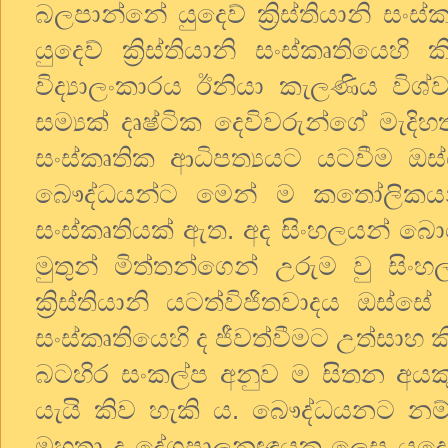
බලපාන්නේ යුදෙව් ක්‍රිස්තියානි සංස
යුදෙව් ක්‍රිස්තියානි සංස්කෘතියෙ
විද්‍යාලංකාරය ඊනියා කැලණිය විශ්
සම්‍යක් දෘෂ්ටික දෙවිවරුන්ගේ මැදිහත
සංස්කෘතික ආධිපත්‍යයට යටවීම ඔ
බෞද්ධයන්ට මෙන් ම කතෝලිකයන්ට
සංස්කෘතියක් ඇත. අද සිංහලයන් බො
මුතුන් මිත්තන්ගෙන් උරුම වු සි
ක්‍රිස්තියානි යටත්විජිතවාදය ඔස්ස
සංස්කෘතියෙහි ද ජීවත්වීමට උත්සා
බටහිර සංකල්ප අනුව ම සිතන අයකු
යැයි කිව හැකි ය. බෞද්ධයනට නම් 
මහතා ද දේශපාලනඥයකු ලෙස යුදෙව් ක