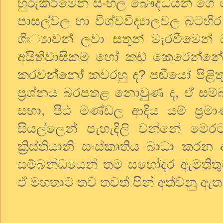
හුරුකිරීමෙන් සිංහල බෞද්ධයන් ගේ
පාසල්වල හා විශ්වවිද්‍යාලවල බටහිර 
ශිඃ්‍යාවන් ලවා සතුන් මැරවීමෙන්
අයිතිවාසිකම් හෝ කඩ කෙරෙන්නේ 
කරවන්නෝ කවරහු ද? පඬියෝ පිළිතුර
ප්‍රශ්නය බරපතළ නොවුණ ද, ඒ සම්බ
සභා, පීඨ මණ්ඩල ආදිය යම් ප්‍ර
සියල්ලෙන් පැහැදිලි වන්නේ මෙර
ක්‍රිස්තියානි සංස්කෘතිය බාධා කර
සම්බන්ධයෙන් තම සහෝදර ඇමතිත
ඒ මහතාට තව තවත් පින් අත්වනු ඇත