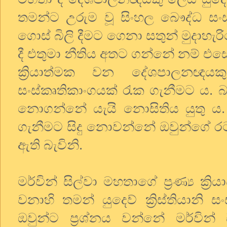
තමන්ට උරුම වූ සිංහල බෞද්ධ සංස
ගොස් බිලි දීමට ගෙනා සතුන් මුදාහැ
දී එතුමා නීතිය අතට ගන්නේ නම් එසේ 
ක්‍රියාත්මක වන දේශපාලනඥ
සංස්කෘතිකාංගයක් රැක ගැනීමට ය
නොගන්නේ යැයි නොසිතිය යුතු ය.
ගැනීමට සිදු නොවන්නේ ඔවුන්ගේ රට
ඇති බැවිනි.
මර්වින් සිල්වා මහතාගේ ප්‍රණ්‍ය ක්
වනාහි තමන් යුදෙව් ක්‍රිස්තියානි 
ඔවුන්ට ප්‍රශ්නය වන්නේ මර්වින් 