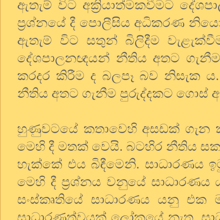
ඇතැම් විට අක්‍රියාත්මකවීමට දේශ
ප්‍රශ්නයේ දී පොලීසිය අධිකරණ නියෝ
ඇතැම් විට සතුන් බිලිදීම වැළැක්
දේශපාලනඥයන් නීතිය අතට ගැනීමට
කරදර කිරීම ද බලපෑ බව නිසැක ය.
නීතිය අතට ගැනීම පුරුද්දකට ගොස් ඇ
හුණුවටයේ කතාවෙහි අසඩක් ගැන ක
මෙහි දී මතක් වෙයි. බටහිර නීතිය ස
හැක්කේ එය බිඳීමෙනි. සාධාරණය ඉටුක
මෙහි දී ප්‍රශ්නය වනුයේ සාධාරණය
සංස්කෘතියේ සාධාරණය යනු එක ම
සාධාරණත්වයක් ලෝකයේ නැත. සාධාර