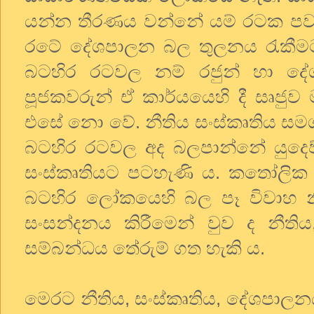
යන්න තීරණය වන්නේ යම් රටක පව
රටේ දේශපාලන බල තුලනය රැකීමට 
බටහිර රටවල නම් රජුන් හා දේශ
පූජකවරුන් ඒ කාර්යයෙහි දී සෘජු
එසේ නො වේ. නීතිය සංස්කෘතිය සමග 
බටහිර රටවල අද බලපාන්නේ යුදෙව් 
සංස්කෘතියට පටහැණි ය. කතෝලික 
බටහිර ලෝකයෙහි බල පෑ විවාහ න
සංසන්දනය කිරීමෙන් වුව ද නීත
සම්බන්ධය තේරුම් ගත හැකි ය.
මෙරට නීතිය, සංස්කෘතිය, දේශපාලනය, අ