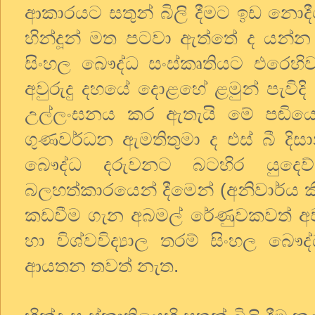
ආකාරයට සතුන් බිලි දීමට ඉඩ නොදී
හින්දූන් මත පටවා ඇත්තේ ද යන්න ය.
සිංහල බෞද්ධ සංස්කෘතියට එරෙහිව
අවුරුදු දහයේ දොළහේ ළමුන් පැවිදි
උල්ලංඝනය කර ඇතැයි මේ පඬියෝ
ගුණවර්ධන ඇමතිතුමා ද එස් බී දි
බෞද්ධ දරුවනට බටහිර යුදෙව් ක්
බලහත්කාරයෙන් දීමෙන් (අනිවාර්ය ක
කඩවීම ගැන අබමල් රේණුවකවත් අ
හා විශ්වවිද්‍යාල තරම් සිංහල බ
ආයතන තවත් නැත.