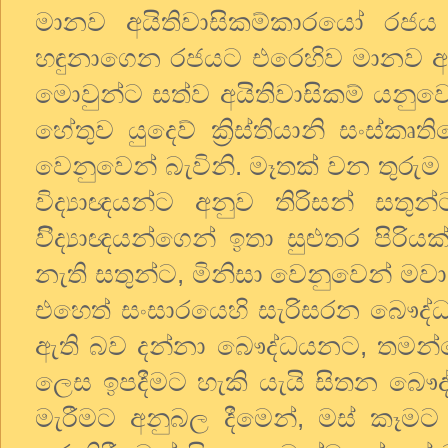
මානව අයිතිවාසිකම්කාරයෝ රජ
හඳුනාගෙන රජයට එරෙහිව මානව අය
මොවුන්ට සත්ව අයිතිවාසිකම් යනුවෙ
හේතුව යුදෙව් ක්‍රිස්තියානි සංස්කෘ
වෙනුවෙන් බැවිනි. මෑතක් වන තුරුම යු
විද්‍යාඥයන්ට අනුව තිරිසන් සතු
විිද්‍යාඥයන්ගෙන් ඉතා සුළුතර පිරි
නැති සතුන්ට, මිනිසා වෙනුවෙන් මවා
එහෙත් සංසාරයෙහි සැරිසරන බෞද්
ඇති බව දන්නා බෞද්ධයනට, තමන්ගේ
ලෙස ඉපදීමට හැකි යැයි සිතන බෞද්
මැරීමට අනුබල දීමෙන්, මස් කෑමට ව