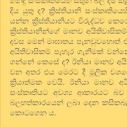
හින්දු සංස්කෘතියෙහි සතුන් බිලි දීම
දිය යුතු ද? ක්‍රිස්තියානි සංස්කෘ
යන්න ක්‍රිස්තියානියට විරුද්ධව ක
ක්‍රිස්තියානීන්ගේ මානව අයිතිවාසි
දවස මෙන් මාඝාතය පැනවුවහොත් එය ම
අයිතිවාසිකම් පැහැර ගැනීමක් වන්
ගන්නේ කෙසේ ද? ඊනියා මානව අයිතිව
වන අතර එය මෙරට දී මූලික වශයෙ
ක්‍රියාත්මක වෙයි. ඊනියා මානව අයි
සංස්කෘතියට අවශ්‍ය ආකාරයට
බලහත්කාරයෙන් ලබා දෙන කසිකබල් ප
කොටගෙන ය.