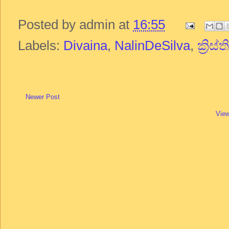
Posted by
admin
at
16:55
Labels:
Divaina
,
NalinDeSilva
,
ක්‍රිස්
Newer Post
View