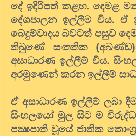
දේ ඉදිරිපත් කළහ. දෙමළ මන්ත්
දේශපාලන ඉල්ලීම විය. ඒ ක්
බෙදුම්වාදය බවටත් පසුව දෙමළ
තිබුණේ සංතතික (අඛණ්ඩ) 
අසාධාරණ ඉල්ලීම් විය. සිංහ
අරමුණෙන් කරන ඉල්ලීම් ස
ඒ අසාධාරණ ඉල්ලීම් ලබා දීම
සිංහලයෝ මුල සිට ම විරුද්ධ
පක්‍ෂපාති වූයේ ජාතික කොංග්