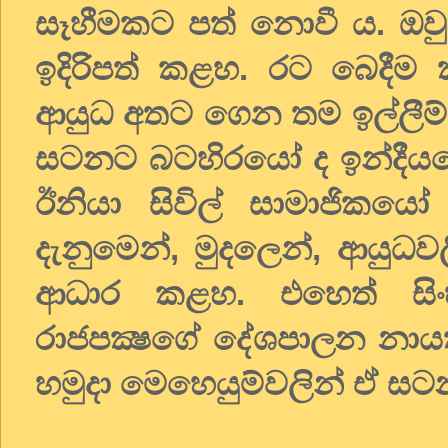
සෑහීමකට පත් නොවී ය. ඔවු
ඉදිරිපත් කළහ. රට බෙදීම 
ආයුධ අතට ගෙන තම ඉල්ලීම්
සටනට බටහිරයෝ ද ඉන්දීයය
ඊනියා සිවිල් සාමාජික
දැනුමෙන්, මුදලෙන්, ආයුධවල
ආධාර කළහ. එහෙත් සිං
රාජපක්‍ෂගේ දේශපාලන නායක
හමුදා මෙහෙයුම්වලින් ඒ ස