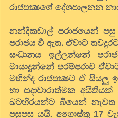
රාජපක්‍ෂගේ දේශපාලනන න
නන්දිකඩාල් පරාජයෙන් පසු 
පරාජය වී ඇත. ඒවාට තවදුරට
සංධානය ඉල්ලන්නේ පරාජය ව
මායාදුන්නේ පරම්පරාව ඒවා
මහින්ද රාජපක්‍ෂට ඒ සියලු ඉ
හා සදාචාරාත්මක අයිතියක්
බටහිරයන්ට බියෙන් නැවත 
පසුපස යයි. අගොස්තු 17 වැනි