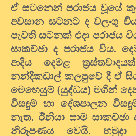
ඒ සටනෙන් පරාජය වූයේ කුම
අවසාන සටනට ද වලංගු විය
පැවති සටනක් එදා පරාජය විය
සාකච්ඡා ද පරාජය විය. දෙම
ආදිය දෙමළ ත්‍රස්තවාදයත්
නන්දිකඩාල් කලපුවේ දී ඒ සි
මෙහෙයුුම් (යුද්ධය) මගින් ද
විසඳුම් හා දේශපාලන විසඳු
නැත. ඊනියා සාම සාකච්ඡා අ
නිරූපණය වෙයි. හමුදා