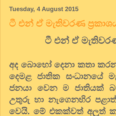
Tuesday, 4 August 2015
ටී එන් ඒ මැතිවරණ ප්‍රකාශ
ටී එන් ඒ මැතිවරණ
අද බොහෝ දෙනා කතා කරන 
දෙමළ ජාතික සංධානයේ මැ
ජනයා වෙන ම ජාතියක් බව,
උතුරු හා නැගෙනහිර පළාත්
වෙයි. මේ එකක්වත් අලුත් 