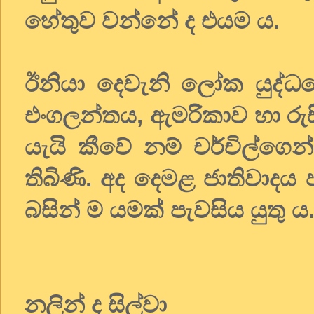
හේතුව වන්නේ ද එයම ය.
ඊනියා දෙවැනි ලෝක යුද්ධයෙ
එංගලන්තය, ඇමරිකාව හා රුස
යැයි කීවේ නම් චර්චිල්ගෙ
තිබිණි. අද දෙමළ ජාතිවාදය 
බසින් ම යමක් පැවසිය යුතු ය
නලින් ද සිල්වා