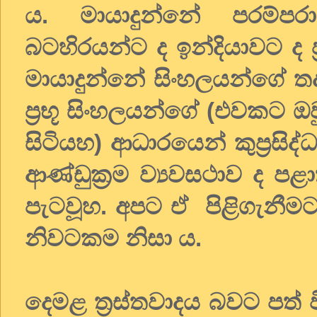
ය. මායාදුන්නේ පරම්පර
බටහිරයන්ට ද ඉන්දියාවට ද ප
මායාදුන්නේ සිංහලයන්ගේ තද
ප්‍රභූ සිංහලයන්ගේ (එවකට ඔව
සිටියහ) ආධාරයෙන් කුප්‍රසිද්
ආණ්ඩුක්‍රම ව්‍යවසථාව ද 
පැටවූහ. අපට ඒ පිළිගැනීමට 
නිවටකම නිසා ය.
දෙමළ ත්‍රස්තවාදය බවට පත් 