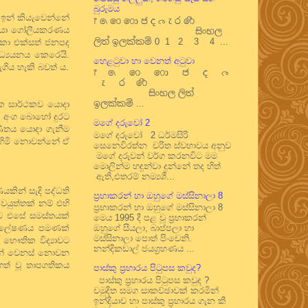
බුරුමය
 ඉන් කියැවෙන්නේ
෦ ෧ ෨ ෩ ෪ ෫ ෬ ෭ ෮ ෯
 ඊනියා ගෝලීයකරණය
සිංහල
ලිත් ඉලක්කම් 0 1 2 3 4 ...
ිකා එක්සත් ජනපද
 අධ්‍යයනය කෙරෙයි.
හෙළටුවා හා වෙනත් අටුවා
ැගිය හැකි බවත් ය.
෦ ෧ ෨ ෩ ෪ ෫ ෬
෭ ෮ ෯
සිංහල ලිත්
ඉලක්කම් ...
රයක සාර්ථකව යොදා
ි ඒ අංග බොහෝ දුරට
මගේ දරුවෝ 2
ණිතය යොදා ගැනීම
මගේ දරුවෝ 2 ධර්මසිරි
 හිමි නොවන්නේ ඒ
සෙනෙවිරත්න චරිත ස්වභාවය අනුව
මගේ දරුවන් වර්ග කරනවිට මම
මොලින්ම හඳුන්වා දුන්නේ තද හිත්
ඇති,එතරම් නම්‍යශී...
ණයකින් සැදි පද්ධති
ප්‍රභාකරන් හා ඔහුගේ මස්සිනාලා 8
වයුත්තක් නම් එහි
ප්‍රභාකරන් හා ඔහුගේ මස්සිනාලා 8
මට එසේ සමස්තයක්
මෙය 1995 දී පළ වූ ප්‍රභාකරන්
ිශ්ලේෂණය පමණක්
ඔහුගේ සීයලා, බාප්පලා හා
මස්සිනාලා පොත් පිංචෙනි.
 භෞතික විද්‍යාවට
නන්දිකඩාල් ජයග්‍රහණය ...
වලින් වෙනස් නොවන
ගත් වූ තාපගතිකය
පාස්කු ප්‍රහාරය පිටුපස කවුද?
පාස්කු ප්‍රහාරය පිටුපස කවුද ?
චමුදිත සමග සාකච්ඡාවක් කරමින්
ඉන්දියාව හා පාස්කු ප්‍රහාරය ගැන කී