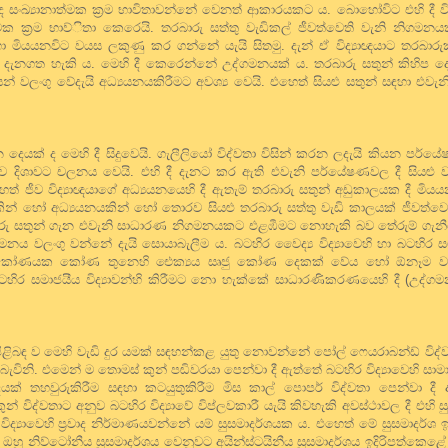
ි දී ද සංඛ්‍යානාත්මක ක්‍රම භාවිතාවන්නේ වෙනත් ආකාරයකට ය. බොහෝවිට එහි දී 
නාත්මක ක්‍රම භාව්ිතා කෙරෙයි. තරබාරු සත්තු වැඩිකල් ජීවත්වෙති වැනි නි
 මියයනවිට වයස ලකුණු කර ගන්නේ යැයි සිතමු. දැන් ඒ විද්‍යාඥයාට තරබා
න් දැනගත හැකි ය. මෙහි දී කෙරෙන්නේ උද්ගමනයක් ය. තරබාරු සතුන් කිහිප ද
යෙන් වලංගු වේදැයි අධ්‍යයනයකිරීමට අවශ්‍ය වෙයි. එහෙත් සියළු සතුන් සඳහා එව
ෙයක් ද මෙහි දී සිදුවෙයි. ගැලීලියෝ විද්වතා විසින් කරන ලදැයි කියන පර්ය
ිශාවට චලනය වෙයි. එහි දී දැනට කර ඇති එවැනි පර්යේෂණවල දී සියළු 
ව විද්‍යාඥයාගේ අධ්‍යයනයෙහි දී ඇතැම් තරබාරු සතුන් අඩුකාලයක දී මිය
න් හෝ අධ්‍යයනයකින් හෝ තොරව සියළු තරබාරු සත්තු වැඩි කාලයක් ජීවත්
රබාරු සතුන් ගැන එවැනි සාධාරණ නිගමනයකට එළඹීමට නොහැකි බව තේරුම් ගැනී
නය වලංගු වන්නේ දැයි සොයාබැලීම ය. බටහිර වෛද්‍ය විද්‍යාවෙහි හා බටහිර සමා
ැම ත්‍රිකෝණයක කෝණ තුනෙහි ඓක්‍යය සෘජු කෝණ දෙකක් වේය හෝ ඕනෑම 
හිර සමාජයීය විද්‍යාවන්හි කිරීමට නො හැක්කේ සාධාරණිකරණයෙහි දී (උද්ගම
පිළිබඳ ව මෙහි වැඩි දුර යමක් සඳහන්කළ යුතු නොවන්නේ පෝල් ෆෙයරාබන්ඩ් විද්වත
විනි. එමෙන් ම තොමස් කුන් පඬිවරයා පෙන්වා දී ඇත්තේ බටහිර විද්‍යාවෙහි සාමා
ක් තහවුරුකිරීම සඳහා කටයුතුකිරීම මිස කාල් පොපර් විද්වතා පෙන්වා දී ඇති
ිද්වතාට අනුව බටහිර විද්‍යාවේ විප්ලවකාරී යැයි කිවහැකි අවස්ථාවල දී එහි ස
 විද්‍යාවෙහි ප්‍රවාද නිර්මාණයවන්නේ යම් සුසමාදර්ශයක ය. එහෙත් මේ සුසමාදර්ශ
. ඔහු නිව්ටෝනීය සුසමාදර්ශය වෙනුවට අයින්ස්ටයිනීය සුසමාදර්ශය ඉදිරිපත්කෙළ