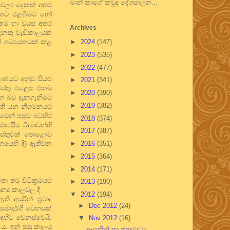
ඛාන් කාගේ කවුද දේශපාලන...
විචල්‍ය දෙකක් අතර
ගමනයකට එළඹීමට හෝ
රුකම හා වයස අතර
Archives
ෙනකු වැඩිකාලයක්
ැනි අධ්‍යයනයක් කළ
►
2024
(147)
►
2023
(535)
►
2022
(477)
ේෂණයට අනුව සියළු
►
2021
(341)
වස්තු එලෙස එකම
►
2020
(390)
යන බව දැනගැනීමට
►
2019
(382)
වෙති යන නිගමනයට
මෙන් පසුව බටහිර
►
2018
(374)
ජයීය විද්‍යාවන්හි
►
2017
(387)
වස්තුවක් පොළොව
නයෙහි දී) ඇතිවන
►
2016
(351)
►
2015
(364)
►
2014
(171)
ා තම විධික්‍රමයට
►
2013
(190)
න්‍ය කාලවල දී
▼
2012
(194)
 අයුරින් ප්‍රවාද
►
Dec 2012
(24)
ුසමාදර්ශී වෙනසක්
 ඉඳහිට වෙනස්වෙයි.
▼
Nov 2012
(16)
ේ ය. ඉන් පසු කාලය
ආසනික් හා ජනමාධ්‍ය