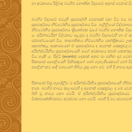
හා අවකාශය පිළිබඳ බටහිර භෞතික විද්‍යාවේ අදහස් වෙනස් වි
බටහිර විද්‍යාවේ එවැනි සුසමාදර්ශී වෙනසක් වන විට එය 
සුසමාදර්ශය නිව්ටෝනීය සුසමාදර්ශය විය. ගැලීලියෝ විද්වතාග
නිව්ටෝනීය සුසමාදර්ශය ක්‍රියාත්මක වූයේ බටහිර භෞතික විද
ය. අයින්සටයින් විද්වතාට පළමුව ද බටහිර විද්‍යාවෙහි හා ඒ ආ
සම්බන්ධයෙන් විය. තාපගතිකය නිව්ටෝනීය යාන්ත්‍රිකයට ඌන
සඳහන්කළ ආකාරයෙන් ඒ සුසමාදර්ශය ද අනෙක් ක්‍ෂෙත්‍රවලට ද 
අයින්ස්ටයිනීය සුසමාදර්ශයෙහි මගේ අවකාශය තවත් කෙ
විය හැකි ය. සිද්ධි (events) දෙකක් අතර මා මනින දුර වෙ
පිකාසෝ ශෛලියෙහි මිනිසකුගේ හෝ ගැහැණියකගේ හෝ චිත්‍රය
පහළින් කට ආදී වශයෙන් තිබිය යුතු නො වේ. එහි දී නහය ඇත
පිකාසෝ චිත්‍ර පැහැදිලිව ම අයින්ස්ටයිනීය සුසමාදර්ශයෙහි න
නැත. බටහිර නාට්‍ය කලාවෙහි ද අනෙක් ක්‍ෂෙත්‍රවල ද මේ ව
බිහි වූ නාට්‍ය නො වෙයි. ඒ අයින්ස්ටයිනීය සුසමාද
විස්තරයක්කිරතමට අවස්ථාව නො වෙයි. මෙහි දී මට අවශ්‍යව