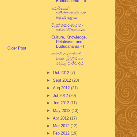
Bududahama – II
අරාබියෙන්
පකිස්තානයට යන
බමුණු කුලය
වියුක්තකරණය හා
සාධාරණීකරණය
Culture, Knowledge,
Relativism and
Bududahama - I
Older Post
සරසවි ඇදුරන්ගේ
ව්‍යාජ ඉල්ලීම් හා
දෙමළ ජාතිවාදය
►
Oct 2012
(7)
►
Sept 2012
(20)
►
Aug 2012
(21)
►
Jul 2012
(20)
►
Jun 2012
(11)
►
May 2012
(13)
►
Apr 2012
(17)
►
Mar 2012
(12)
►
Feb 2012
(19)