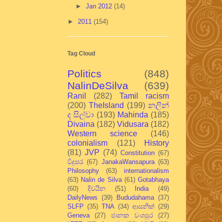
►
Jan 2012
(14)
►
2011
(154)
Tag Cloud
Politics
(848)
NalinDeSilva
(639)
Ranil
(282)
Tamil racism
(200)
TheIsland
(199)
නලින්
ද සිල්වා
(193)
Mahinda
(185)
Divaina
(182)
Vidusara
(182)
Western science
(146)
colonialism
(121)
History
(81)
JVP
(74)
Constitution
(67)
විදුසර
(67)
JanakaWansapura
(63)
Philosophy
(63)
internationalism
(63)
Nalin de Silva
(61)
Gotabhaya
(60)
දිවයින
(51)
India
(49)
DailyNews
(39)
Bududahama
(37)
SLFP
(35)
TNA
(34)
ආසනික්
(29)
Geneva
(27)
ජානක වංශපුර
(27)