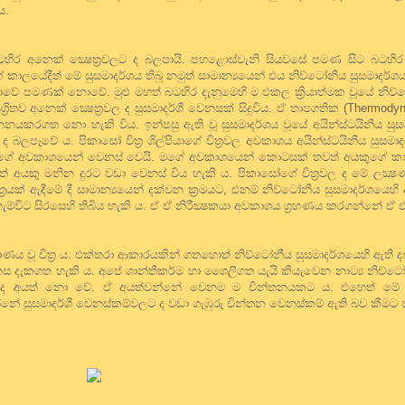
ය.
බටහිර අනෙක් ක්‍ෂෙත්‍රවලට ද බලපායි. පහළොස්වැනි සියවසේ පමණ සිට බටහිර 
ේ කාලයේදීත් මේ සුසමාදර්ශය තිබූ නමුත් සාමාන්‍යයෙන් එය නිව්ටෝනීය සුසමාදර්ශ
්‍යාවේ පමණක් නොවේ. මුළු මහත් බටහිර දැනුමෙහි ම එකල ක්‍රියාත්මක වූයේ නිව්
ශ්‍රිතව අනෙක් ක්‍ෂෙත්‍රවල ද සුසමාදර්ශී වෙනසක් සිදුවිය. ඒ තාපගතික (Thermody
නයකරගත නො හැකි විය. ඉන්පසු ඇති වූ සුසමාදර්ශය වූයේ අයින්ස්ටයිනීය සුස
බලපෑවේ ය. පිකාසෝ චිත්‍ර ශිල්පියාගේ චිත්‍රවල අවකාශය අයින්ස්ටයිනීය සුසමාද
නකුගේ අවකාශයෙන් වෙනස් වෙයි. මගේ අවකාශයෙන් කොටසක් තවත් අයකුගේ 
නත් අයකු මනින දුරට වඩා වෙනස් විය හැකි ය. පිකාසෝගේ චිත්‍රවල ද මේ ලක්‍ෂ
ක් ඇඳීමේ දී සාමාන්‍යයෙන් දක්වන ක්‍රමයට, එනම් නිව්ටෝනීය සුසමාදර්ශයෙ
ැම්විට සිරසෙහි තිබිය හැකි ය. ඒ ඒ නිරීක්‍ෂකයා අවකාශය ග්‍රහණය කරගන්නේ ඒ
ිර්මාණය වූ චිත්‍ර ය. එක්තරා ආකාරයකින් ගතහොත් නිව්ටෝනීය සුසමාදර්ශයෙහි ඇති 
ෙනස දැකගත හැකි ය. අපේ ශාන්තිකර්ම හා ශෛලිගත යැයි කියැවෙන නාට්‍ය නිව්ට
ර්ශයට ද අයත් නො වේ. ඒ අයත්වන්නේ වෙනම ම චින්තනයකට ය. එහෙත් මේ 
න්නේ සුසමාදර්ශී වෙනස්කම්වලට ද වඩා ගැඹුරු චින්තන වෙනස්කම් ඇති බව කීමට