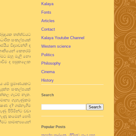
Kalaya
Fonts
Articles
Contact
අර්බුදයක තත්ත්වයට
Kalaya Youtube Channel
සාධාරිත සංකල්පයක්
ීය විද්‍යාවන්හි ද
Western science
 ආකෘතියෙන් කෙතරම්
Politics
රීමට ඔහු මැලි නො
නොවීම ද පසුකලෙක
Philosophy
Cinema
History
දය යම් ප්‍රමාණයකට
ියුක්ත සංකල්පයක්
ගත්කල ගැටළු නැත.
Search
ාමාන්‍ය ගැහැණුකම
්‍ෂණ ද? ගස්නැගීම
ැණු පිරිමින්ට වඩා
ගැහැණු කමෙන් හෙබි
ීමට සාමාන්‍යයෙන්
Popular Posts
තපස්සු භල්ලුක, ගිරිහඬු සෑය සහ