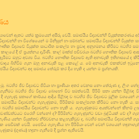
ණය
ාවෙන් ඈතට යත්ම ක්‍රමයෙන් අසීරු වෙයි. සමාජයීය විද්‍යාවන්හි වියුක්තකරණය 
යාවන්හි හා විශේෂයෙන් ම මිනිසුන් හා සම්බන්ධ සමාජයීය විද්‍යාවන්හි වියුක්ත 
තික විද්‍යාවේ වියුක්ත සාධාරිත සංකල්ප හා ප්‍රවාද අනුගමනය කිරීමට බටහිර සමාජය
ල් කාලයේ දී ඒ ප්‍රයත්නය දැරිණි. කාල් මාක්ස් පඬිවරයා බටහිර භෞතික විද්‍යාවේ
ෑරීමට ඔහුට අවශ්‍ය විය. බටහිර භෞතික විද්‍යාවේ ඇති අනාවැකි ඉතිහාසයේ ද කි
ිස්ට්වාදය බිහිවීම ගැන ඔහු අනාවැකි පළ කෙළේ ය. මේ අනාවැකි එකක්වත් ඉටු
යීය විද්‍යාවන්ට අද සමාජය තේරුම් කර දිය හැකි ද යන්න ම ප්‍රශ්නයකි.
. බටහිර ජීව විද්‍යාවට ජීවියා හා ප්‍රාණියා අතර වෙනස නො තේරුණ ද, ලිංග භේ
ැනීමට බටහිර ජීව විද්‍යාව බොහෝ විට සමත්වෙයි. පිරිමි සතා යන්න පිළිබඳ ව
 දී ගැහැණු සතාගේ කාර්යය ආදිය පිළිබඳ ව බටහිර ජීව විද්‍යාවට මූලික වශයෙන් 
සමාජයීය විද්‍යාවන්ට ගැහැණුකම, පිරිමිකම සංකල්පගත කිරීමට නො හැකි ය. ස
ීම බටහිර සමාජයීය විද්‍යාවන්ට නො හැකි ය. ගැහැණුකමට අයත්වන්නේ කිනම් ලක
්‍රචණ්ඩත්වයට එරෙහි වන්නෝ ද? පිරිමින්ට ගැහැණුන්ට වඩා බුද්ධියක් වේ ද? ගැහ
ගැහැණිය යන්න වියුක්තව නිර්වචනය කළහැකිවුව ද, බටහිර සමාජයීය විද්‍යාවන්හි 
නික සෙවීමක් වෙයි. ජෛවීය ගැහැණිය හා පිරිමියා වෙන් වෙන් වශයෙන් හඳුනාගැන
ණුකම (ගුණය) හඳුනා ගැනීමේ දී ප්‍රශ්න ඇතිවෙයි.