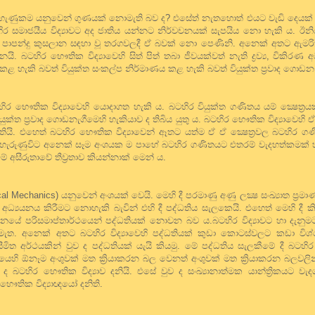
හැණුකම යනුවෙන් ගුණයක් නොමැති බව ද? එසේත් නැතහොත් එයට වැඩි දෙයක්
 බටහිර සමාජයීය විද්‍යාවට අද ජාතිය යන්නට නිර්වචනයක් සැපයිය නො හැකි ය.
ක පාපන්දු කුසලාන සඳහා වූ තරගවලදී ඒ බවක් නො පෙණිනි. අනෙක් අතට ඇමර
ි. බටහිර භෞතික විද්‍යාවෙහි සිත් පිත් තබා ජීවයක්වත් නැති ද්‍රව්‍ය, විකිරණ
ය කළ හැකි බවත් වියුක්ත සංකල්ප නිර්මාණය කළ හැකි බවත් වියුක්ත ප්‍රවාද ගොඩන
ර භෞතික විද්‍යාවෙහි යොදාගත හැකි ය. බටහිර වියුක්ත ගණිතය යම් ක්‍ෂෙත්‍
 වියුක්ත ප්‍රවාද ගොඩනැගීමෙහි හැකියාව ද තිබිය යුතු ය. බටහිර භෞතික විද්‍යාවෙහ
ියි. එහෙත් බටහිර භෞතික විද්‍යාවෙන් ඈතට යත්ම ඒ ඒ ක්‍ෂෙත්‍රවල බටහිර ග
ිදාව හැරුණුවිට අනෙක් සෑම අංශයක ම පාහේ බටහිර ගණිතයට එතරම් වැදහත්කමක්
ීමේ අසීරුතාවේ තීව්‍රතාව කියන්නාක් මෙන් ය.
ical Mechanics) යනුවෙන් අංශයක් වෙයි. මෙහි දී පරමාණු අණු ලක්‍ෂ සංඛ්‍යාත ප්‍රමා
‍යයනය කිරීමට නොහැකි බැවින් එහි දී පද්ධතිය සැලකෙයි. එහෙත් මෙහි දී කි
යේ පරිසමාප්තාර්ථයෙන් පද්ධතියක් නොවන බව ය.බටහිර විද්‍යාවට හා දැනු
ත. අනෙක් අතට බටහිර විද්‍යාවෙහි පද්ධතියක් කුඩා කොටස්වලට කඩා ව
ත අර්ථයකින් වුව ද පද්ධතියක් යැයි කියමු. මේ පද්ධතිය සැලකීමේ දී බටහිර
ධතියෙහි ඕනෑම අංශුවක් මත ක්‍රියාකරන බල වෙනත් අංශුවක් මත ක්‍රියාකරන බල
ටහිර භෞතික විද්‍යාව දනියි. එසේ වුව ද සංඛ්‍යානාත්මක යාන්ත්‍රිකයට වැද
ෞතික විද්‍යාඥයෝ දනිති.