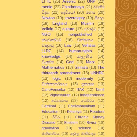
LTTE
(25)
Arsenic
(22)
UNP
(22)
media
(22)
Chinthanaya
(21)
බටහිර
විද්‍යා
(21)
දෙවියෝ
(20)
මනස
(20)
Newton
(19)
sovereignty
(19)
සිංහල
(19)
England
(18)
Muslim
(18)
Vellala
(17)
culture
(17)
බෞද්ධ
(17)
NGO
(16)
nonpublished
(16)
ක්වොන්ටම්
(16)
චින්තනය
(16)
වකුගඩු
(16)
Law
(15)
Vellalas
(15)
LLRC
(14)
human-rights
(14)
knowledge
(14)
කැලණිය
(14)
වියුක්ත
(14)
God
(13)
Marx
(13)
Mathematics
(13)
Sinhala
(13)
The
thirteenth amendment
(13)
UNHRC
(13)
logic
(13)
modernity
(13)
චින්තනපර්ෂදය
(13)
ප්‍රත්‍යක්‍ෂ
(13)
CarloFonseka
(12)
ITAK
(12)
Tamil
(12)
Vignesvaran
(12)
independence
(12)
අධ්‍යාපනය
(12)
යථාර්ථය
(12)
Cardinal
(11)
Chelvanayakam
(11)
Education
(11)
Kelaniya
(11)
Readers
(11)
රිවිර
(11)
Chronic Kidney
Disease
(10)
Einstein
(10)
Rivira
(10)
gravitation
(10)
science
(10)
ජාතිකත්වය
(10)
දෙමළ ජාතිවාදය
(10)