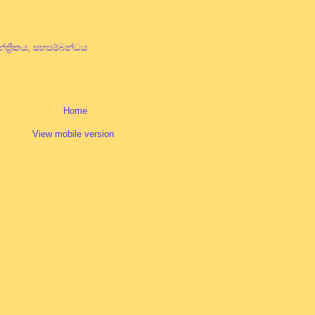
්ත්‍රිකය
,
සහසම්බන්ධය
Home
View mobile version