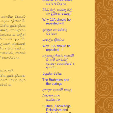
සන්නිවේදනය
පිච්ච මල්, පරසතු මල්
හා චුම්බක ක්‍ෂෙත්‍ර
භෞතික විද්‍යාවේ
Why 13A should be
ය ලෙස හැඳින්වෙයි.
repealed – II
ටෝනීය සුසමාදර්ශය
දහතුන හා මහින්ද
namic) සුසමාදර්ශය
චින්තන
මාදර්ශය ය. කලින්
ර්ශයෙන් ගලා එයි.
සංකල්ප ත්‍රිත්වය
කාලයෙන් කොටසක්
Why 13A should be
ණය දැකිය හැකි ය.
repealed - I
හි ආකාරයට, නහයට
දේශපාලනිකව අහෝසි
 ඒ ආකාරයට ය.
වී ඇති ෆෙඩරල්
දහතුන නෛතිකව ද
අහෝස...
දෘඪබව එහි
වියුක්ත මිනිසා
ෝනීය සුසමාදර්ශයක
The Brahmins and
අපේ නාට්‍ය ගැන
the springs
 පමණ ය.
දහතුන අහෝසි කරමු
චින්තනය හා
සුසමාදර්ශ
Culture, Knowledge,
Relativism and