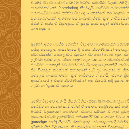
බටහිර ජීව විද්‍යාවෙහි මෙන් ම බටහිර සමාජයීය විද්‍යාවන්හ
සහසම්බන්ධයක් (correlation) තිබේදැයි සෙවීමට සංඛ්‍යා
නොඑළඹීමට හෝ සත්ත්ව විද්‍යාඥයා සතුන්ගේ තරබාරුකම හා
සහසම්බන්ධයක් ඇත්නම් එය සංඛ්‍යානාත්මක ක්‍රම භාවිතයෙ
ජීවත් වී ඇත්නම් විද්‍යාඥයට ඒ දැනුම සියළු සතුන් සම්බන්ධ
නො හැකි ය.
අනෙක් අතට බටහිර භෞතික විද්‍යාවේ සාමාන්‍යයෙන් නොවන ද
වස්තු පොළොව ආසන්නයේ දී එකම ත්වරණයකින් පොළොව ද
ත්වරණයකින් පොළොවට වැටෙන බව පෙනී ගොස් ඇත. එහෙත් ජී
ලැබීමට ඉඩක් ඇත. සියළු සතුන් ගැන කෙරෙන පර්යේෂණයකි
එළඹීමට නොහැකි බව බටහිර ජීව විද්‍යාඥයා දැනගනියි. ත
ජීව විි්‍යාඥයා කරන්නේ සතුන්ගෙන් වැඩි ප්‍රමාණයකට ඒ නිගම
මෙලෙස සංඛ්‍යානාත්මක ක්‍රම භාවිතයට ගැනෙයි. ඕන
ආසන්නයේ දී එකම ත්වරණයකින් ඇද වැටෙයි ආදී ප්‍රකාශ බට
ගැටළු හේතුකොට ගෙන ය.
බටහිර විද්‍යාවේ ඇතැයි කියන ඊනියා පර්යේෂණාත්මක ක්‍රමය 
එරෙහිව හා වෙනත් කෘති මගින් ඒ බොරුව හෙළිදරවු කර ඇති බැ
බටහිර විද්‍යාඥයන් කරන්නේ එවකට සම්මත වී ඇති ප්‍රවාදය
අසත්‍යකරණයට ලක්කිරීමට උත්සාහකිරීමක් නොවන බව ය. කුන් ව
(paradigm shift) සිදුවෙයි. ඔහුට අනුව යම් කාලයක දී බටහිර
අයින්ස්ටයින් විද්වතා එවැනි සුසමාදර්ශ වෙනසක් සිදුකෙළේ ය