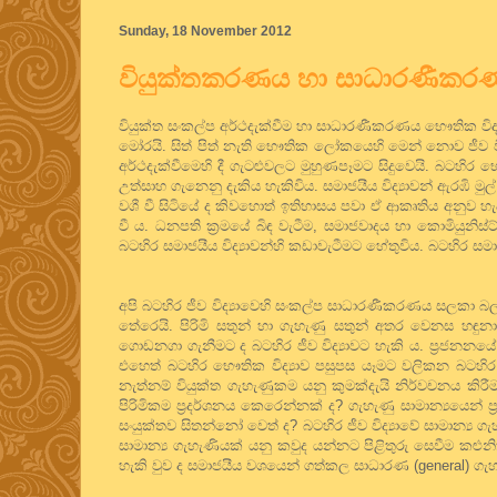
Sunday, 18 November 2012
වියුක්තකරණය හා සාධාරණීකර
වියුක්ත සංකල්ප අර්ථදැක්වීම හා සාධාරණීකරණය භෞතික විද්‍ය
මෝරයි. සිත් පිත් නැති භෞතික ලෝකයෙහි මෙන් නොව ජීව විද්‍
අර්ථදැක්වීමෙහි දී ගැටළුවලට මුහුණපෑමට සිදුවෙයි. බටහිර භෞ
උත්සාහ ගැනෙනු දැකිය හැකිවිය. සමාජයීය විද්‍යාවන් ඇරඹි මු
වශී වී සිටියේ ද කිවහොත් ඉතිහාසය පවා ඒ ආකෘතිය අනුව හැද
වී ය. ධනපති ක්‍රමයේ බිඳ වැටීම, සමාජවාදය හා කොමියුන
බටහිර සමාජයීය විද්‍යාවන්හි කඩාවැටීමට හේතුවිය. බටහිර සමාජ
අපි බටහිර ජීව විද්‍යාවෙහි සංකල්ප සාධාරණීකරණය සලකා බලමු
තේරෙයි. පිරිමි සතුන් හා ගැහැණු සතුන් අතර වෙනස හඳුනාග
ගොඩනගා ගැනීමට ද බටහිර ජීව විද්‍යාවට හැකි ය. ප්‍රජනනයේ
එහෙත් බටහිර භෞතික විද්‍යාව පසුපස යෑමට වලිකන බටහිර 
නැත්නම් වියුක්ත ගැහැණුකම යනු කුමක්දැයි නිර්වචනය කිර
පිරිමිකම ප්‍රදර්ශනය කෙරෙන්නක් ද? ගැහැණු සාමාන්‍යයෙන් ප
සංයුක්තව සිතන්නෝ වෙත් ද? බටහිර ජීව විද්‍යාවේ සාමාන්‍ය 
සාමාන්‍ය ගැහැණියක් යනු කවුද යන්නට පිළිතුරු සෙවීම කළු
හැකි වුව ද සමාජයීය වශයෙන් ගත්කල සාධාරණ (general) ගැහැ