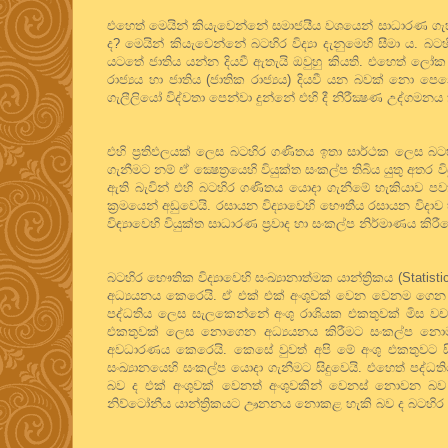
එහෙත් මෙයින් කියැවෙන්නේ සමාජයීය වශයෙන් සාධාරණ ගැ
ද? මෙයින් කියැවෙන්නේ බටහිර විද්‍යා දැනුමෙහි සීමා ය.
යටතේ ජාතිය යන්න දියවී ඇතැයි ඔවුහු කියති. එහෙත් ලෝ
රාජ්‍යය හා ජාතිය (ජාතික රාජ්‍යය) දියවී යන බවක් නො පෙනෙය
ගැලීලියෝ විද්වතා පෙන්වා දුන්නේ එහි දී නිරීක්‍ෂණ උද්ගමන
එහි ප්‍රතිඵලයක් ලෙස බටහිර ගණිතය ඉතා සාර්ථක ලෙස බටහි
ගැනීමට නම් ඒ ක්‍ෂෙත්‍රයෙහි වියුක්ත සංකල්ප තිබිය යුතු අතර
ඇති බැවින් එහි බටහිර ගණිතය යොදා ගැනීමේ හැකියාව පවත
ක්‍රමයෙන් අඩුවෙයි. රසායන විද්‍යාවෙහි භෞතීය රසායන ව
විඳ්‍යාවෙහි වියුක්ත සාධාරණ ප්‍රවාද හා සංකල්ප නිර්මාණය කිර
බටහිර භෞතික විද්‍යාවෙහි සංඛ්‍යානාත්මක යාන්ත්‍රිකය (Statist
අධ්‍යයනය කෙරෙයි. ඒ එක් එක් අංශුවක් වෙන වෙනම ගෙන අධ්
පද්ධතිය ලෙස සැලකෙන්නේ අංශු රාශියක එකතුවක් මිස වචන
එකතුවක් ලෙස නොගෙන අධ්‍යයනය කිරීමට සංකල්ප නොමැ
අවධාරණය කෙරෙයි. කෙසේ වුවත් අපි මේ අංශු එකතුවට සීමි
සංඛ්‍යානයෙහි සංකල්ප යොදා ගැනීමට සිදුවෙයි. එහෙත් පද්
බව ද එක් අංශුවක් වෙනත් අංශුවකින් වෙනස් නොවන බව ද බ
නිව්ටෝනීය යාන්ත්‍රිකයට ඌනනය නොකළ හැකි බව ද බටහිර භ