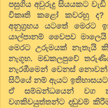
පසුගිය අවුරුදු සියයකට වැ
විකෘති කළෝ කවරහු ද? ල
අනුග්‍රහය යටතේ මෙරට ඉ
යාල්පානම් වෛපව මාලෙයි 
මෙරට උරුමයක් නැතැයි කි
නැගූහ. මඩකලපුවේ තරුණිය
නැරඹීමෙන් වෙනස් නොවන
සිටියේ නම් ඇයට ඉතිහාසයට
ඒ සම්බන්ධයෙන් වග 
වගකිවයුත්තන්ට දඬුවම් කිර