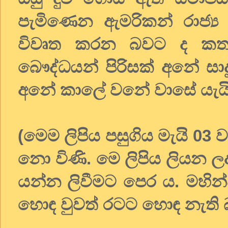
පැමිණෙන ඇමරිකන් රාජ්
විවෘත කරන බවට ද කතා
බෞද්ධයන් පිරිසක් අනේ සාද
අනේ කාලේ වනේ වාසේ යැයි
(මෙම ලිපිය පසුගිය මැයි 03 වැ
නො විණි. මෙ ලිපිය ලියන ලද
යන්න ලිවීමට පෙර ය. මහින
හොඳ වුවත් රටට හොඳ නැති 