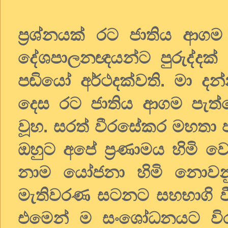
ප්‍රශ්නයක් රට ජාතිය ආ
දේශපාලනඥයන්ට පුරුද්දක් 
පඬියෝ අර්ථදක්වති. මා ද
දෙස රට ජාතිය ආගම පැත්තෙ
වූහ. සරත් වීරසේකර මහතා 
ඔහුට අපේ ප්‍රණාමය හිමි 
නාම යෝජනා හිමි නොවන
මැතිවරණ සටනට සහභාගි වීම
එමෙන් ම සංශෝධනයට විරු