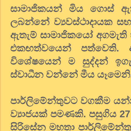
සාමාජිකයන් මිය ගොස් ඇ
ලබන්නේ ව්‍යවස්ථාදායක සභා
ඇතැම් සාමාජිකයෝ අගමැති හ
එකඟත්වයෙන් පත්වෙති.
විශේෂයෙන් ම සුද්දන් ඉග
ස්වාධීන වන්නේ මීය යෑමෙනි
පාර්ලිමේන්තුවට වගකීම යන්
ව්‍යාජයක් පමණකි. පසුගිය 27 
සිරිසේන මහතා පාර්ලිමේන්