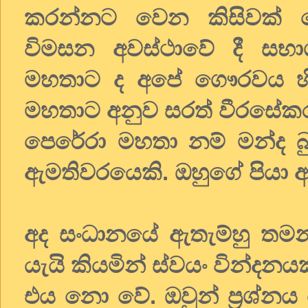
කරන්නට වෙන කිසිවක් 
විමසන අවස්ථාවේ දී සභ
මහතාට ද අපේ ගෞරවය හිම
මහතාට අනුව සරත් වීරසේකර 
පෙරේරා මහතා නම් මන්ද බු
ඇමතිවරයෙකි. ඔහුගේ පියා
අද සංධානයේ ඇතැම්හු තමන
යැයි කියමින් ස්වයං වින්දන
එය නො වේ. ඔවුන් ප්‍රශ්නය 