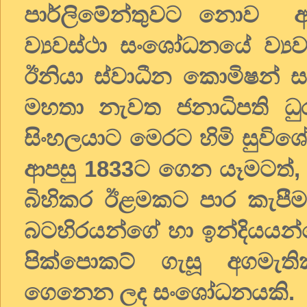
පාර්ලිමේන්තුවට නොව අග
ව්‍යවස්ථා සංශෝධනයේ ව්‍
ඊනියා ස්වාධීන කොමිෂන් සභා
මහතා නැවත ජනාධිපති ධුර
සිංහලයාට මෙරට හිමි සුවිශේ
ආපසු 1833ට ගෙන යෑමටත්, ස
බිහිකර ඊළමකට පාර කැපීම ස
බටහිරයන්ගේ හා ඉන්දියයන්ග
පික්පොකට් ගැසූ අගමැති
ගෙනෙන ලද සංශෝධනයකි.