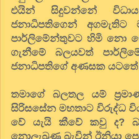
එයින් සිදුවන්නේ විධ
ජනාධිපතිගෙන් අගමැති
පාර්ලිමේන්තුවට හිමි නො 
ගැනීමේ බලයවත් පාර්ලිම
ජනාධිපතිගේ අණසක යටතේ
තමාගේ බලතල යම් ප්‍රමාණ
සිරිසසේන මහතාට විරුද්ධ 
වේ යැයි කීවේ කවු ද? 
නොලැබුණු බැවින් ඊනියා පොද