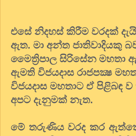
එසේ නිදහස් කිරීම වරදක් දැය
ඇත. මා අන්ත ජාතිවාදියකු 
මෛත්‍රිපාල සිරිසේන මහතා
ඇමති විජයදාස රාජපක්‍ෂ මහ
විජයදාස මහතාට ඒ පිළිබඳ 
අපට දැනුමක් නැත.
මේ තරුණිය වරද කර ඇත්තේ 