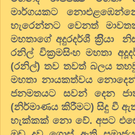
මාර්ගයකට නොඑළඹෙන්නේ
හැරෙන්නට වෙනත් මාවතක් 
මහතාගේ අදුරදර්ශී ක්‍රිිියා
රනිල් වික්‍රමසිංහ මහතා අදූ
(රනිල්) තව තවත් බලය තහවු
මහතා නායකත්වය නොදෙන්
ජනමතයට සවන් දෙන ජාත
(නිර්මාණය කිරීමට) සිදු වී ඇ
හැක්කක් නො වේ. අපට එසේ ක
ඔඩු දුව ගොස් ඇති සමාජය