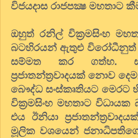
විජයදාස රාජපක්‍ෂ මහතාට ක
ඔහුත් රනිල් වික්‍රමසිංහ ම
බටහිරයන් ඇතුළු විරෝධීනු
සම්මත කර ගත්හ. ස
ප්‍රජාතන්ත්‍රවාදයක් නොව දෙම
බෞද්ධ සංස්කෘතියට මෙරට හිම
වික්‍රමසිංහ මහතාට විධායක 
එය ඊනියා ප්‍රජාතන්ත්‍රව
මූලික වශයෙන් ජනාධිපතිගේ