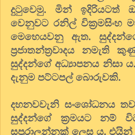
දුටුවෙමු. මින් ඉදිරියටත්
වෙනුවට රනිල් වික්‍රමසිංහ 
මෙහෙයවනු ඇත. සුද්දන්
ප්‍රජාතන්ත්‍රවාදය නමැති 
සුද්දන්ගේ අධ්‍යාපනය නිසා ය.
දැනුම පට්ටපල් බොරුවකි.
දහනවවැනි සංශෝධනය තවත් 
සුද්දන්ගේ ක්‍රමයට නම් 
සපුරාලන්නක් ලෙස ය. එයි