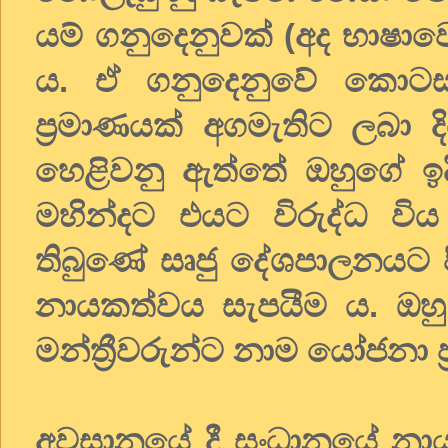
යම් ගනුදෙනුවක් (අද භාෂාවෙ
ය. ඒ ගනුදෙනුවේ කොටස
ප්‍රමාණයක් අගමැතිට ලබා 
හෙළිවනු ඇත්තේ ඔහුගේ ඉදිර
මහින්දට එයට විරුද්ධ විය
තිබුණේ සෘජු දේශපාලනයට 
නායකත්වය සැපයීම ය. ඔ
මන්ත්‍රීවරුන්ට නාම යෝජනා ප්
අවසානයේ දී සංධානයේ නායක