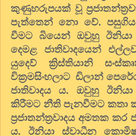
කුණුහරුපයක් වූ ප්‍රජාතන්ත
පැත්තෙන් නො වේ. පසුගිය 
වීමට බියෙන් ඔවුහු ඊන
දෙමළ ජාතිවාදයෙන් එල්
යුදෙව් ක්‍රිස්තියානි සං
වික්‍රමසිංහලාට ඩිලාන් පෙරේ
ජාතිවාදය ය. ඔවුහු ඊනියා
කිරීමට නීති පැනවීමට කතා
ප්‍රජාතන්ත්‍රවාදය අමතක කර 
ය. ඊනියා ස්වාධීන කොමි