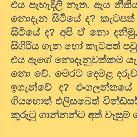
එය පැහැදිලි නැත. ඇය නීති
නොදැන සිටියේ ද? කැටපත
සිටියේ ද? අපි ඒ නො දනිමු
සිගිරිය ගැන හෝ කැටපත් ප
එය ඇගේ නොදැනුවත්කම යැය
නො වේ. මෙරට දෙමළ දරුව
ඉගැන්වේ ද? එංගලන්තයේ 
ගියහොත් එලිසබෙත් වින්ඩ්
කුරුටු ගාන්නන්ට අත් වෑසුම