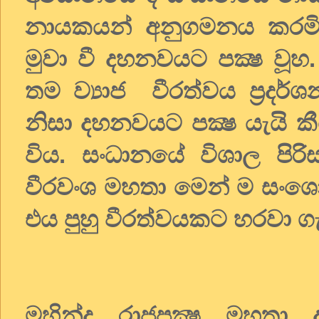
නායකයන් අනුගමනය කරමි
මුවා වී දහනවයට පක්‍ෂ වූහ. 
තම ව්‍යාජ වීරත්වය ප්‍රද
නිසා දහනවයට පක්‍ෂ යැයි කී
විය. සංධානයේ විශාල පිරි
වීරවංශ මහතා මෙන් ම සංශෝ
එය පුහු වීරත්වයකට හරවා
මහින්ද රාජපක්‍ෂ මහතා ද