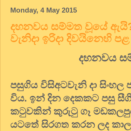
Monday, 4 May 2015
දහනවය සම්මත වූයේ ඇයි? 
වැනිදා ඉරිදා දිවයිනෙහි පළ
දහනවය සම
පසුගිය විසිඅටවැනි දා සිං
විය. ඉන් දින දෙකකට පසු සී
කටුවකින් කුරුටු ගෑ මඩකලප
යටතේ සිරගත කරන ලද කාලය