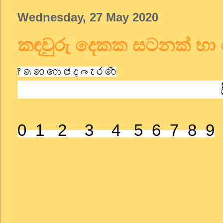
Wednesday, 27 May 2020
කඳවුරු දෙකක සටනක් හා
෦
෧
෨
෩
෪
෫
෬
෭
෮
෯
0 1 2 3 4 5 6 7 8 9