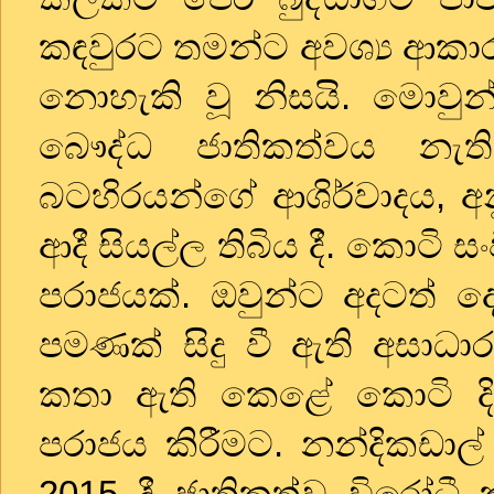
කඳවුරට තමන්ට අවශ්‍ය ආකා
නොහැකි වූ නිසයි. මොවු
බෞද්ධ ජාතිකත්වය නැත
බටහිරයන්ගේ ආශිර්වාදය
,
අන
ආදී සියල්ල තිබිය දී. කොටි
පරාජයක්. ඔවුන්ට අදටත් 
පමණක් සිදු වී ඇති අසාධා
කතා ඇති කෙළේ කොටි දි
පරාජය කිරීමට. නන්දිකඩාල්
2015
දී ජාතිකත්ව විරෝධී