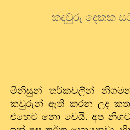
කඳවුරු දෙකක ස
මිනිසුන් තර්කවලින් නි
කවුරුන් ඇති කරන ලද කතා
එහෙම නො වෙයි. අප නිග
ඉන් පසු තර්ක හොයනවා. හි