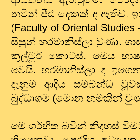
නමින් පීඨ දෙකක් ද ඇතිව. ඉ
(
Faculty of Oriental Studies
සිසුන් හරමානිස්ලා වුණා. ශාස
කුල්ටූර් කොටස්. මෙය භාෂා
වෙයි. හරමානිස්ලා ද ඉගෙන
දැනුම ආදිය සම්බන්ධ වූව
බුද්ධාගම (මොන නමකින් වුණත්
මේ ගර්හිත බවින් නිදහස් වී
තියෙනවා. පෙරදිග අධ්‍යයන ප