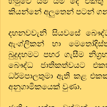
හමුවේ යම් යම් දේ එකත
කියන්නේ අලුතෙන් පටන් ග
දහනවවැනි සියවසේ බෞද්ධ
ඇංග්ලිකන් හා මෙතෝදිස්
බුදුදහමට පහර ගැසීම නිග්‍ර
බෞද්ධ ජාතිකත්වයට එක
ධර්මපාලතුමා ඇති කළ එකක් 
අනුගාමිකයෙක් වුණා.