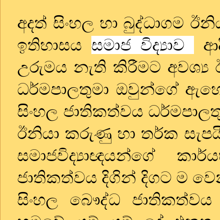
අදත් සිංහල හා බුද්ධාගම ඊන
ඉතිහාසය
සමාජ විද්‍යාව
ආ
උරුමය නැති කිරීමට අවශ්‍ය
ධර්මපාලතුමා ඔවුන්ගේ ඇ
සිංහල ජාතිකත්වය ධර්මපාලත
ඊනියා කරුණු හා තර්ක සැප
සමාජවිද්‍යාඥයන්ගේ කා
ජාතිකත්වය දිගින් දිගට ම ව
සිංහල බෞද්ධ ජාතිකත්වය අද