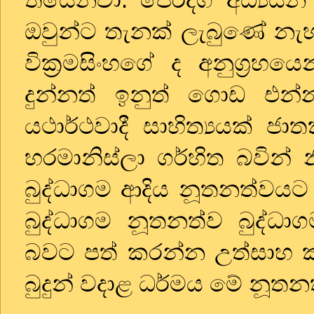
ඔවුන්ට තැනක් ලැබුණේ නැහැ.
වික්‍රමසිංහගේ ද අනුග්‍රහය
දුන්නත් ඉනුත් ගොඩ එන්න 
යථාර්ථවාදී සාහිත්‍යයක් 
හරමානිස්ලා ගර්හිත බවින්
බුද්ධාගම ආදිය නූතනත්වයට
බුද්ධාගම නූතනත්ව බුද්ධාග
බවට පත් කරන්න උත්සාහ කළ
බුදුන් වදාළ ධර්මය මේ නූතනත