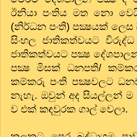
ඊනියා පංතිය මත නො වෙයි
(නිර්ධන පංති) පක්‍ෂයක් ලෙ
සිංහල ජාතිකත්වයට විරුද්
ජාතිකත්වයට පක්‍ෂ දේශපාලන
පක්‍ෂ මිසක් ධනපති/ කම්ක
කම්කරු පංති පක්‍ෂවලට ධන
නැහැ. ඔවුන් අද සියල්ලන් ම
ව එක් කඳවුරක ගාල් වෙලා.
කලකට පෙර බුද්ධාගම පාව