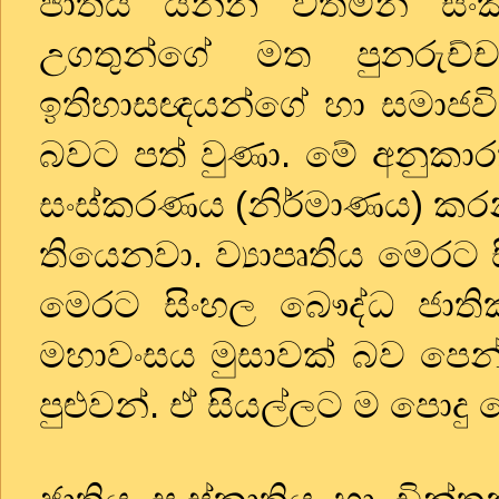
ජාතිය යන්න වත්මන් සං
උගතුන්ගේ මත පුනරුච්
ඉතිහාසඥයන්ගේ හා සමාජවිද්‍
බවට පත් වුණා. මේ අනුකා
සංස්කරණය (නිර්මාණය) කරන්න
තියෙනවා. ව්‍යාපෘතිය මෙරට 
මෙරට සිංහල බෞද්ධ ජාති
මහාවංසය මුසාවක් බව පෙන
පුළුවන්. ඒ සියල්ලට ම පොදු