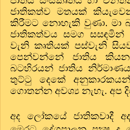
ජාතිය සංස්කෘතිය හා චින
ජාතිකත්ව මතයක් කියැව
කිරීමට නොහැකි වුණා. මා
ජාතිකත්වය සමග සසඳමින්
වැනි කෘතියක් පස්වැනි ස
පෙන්වන්නේ ජාතිය කියන
බටහිරයන් ජාතිය නිර්මාණ
තුට්ටු දෙකේ අනුකාරකයන
ගොතන්න අවශ්‍ය නැහැ. අප 
අද ලෝකයේ ජාතිකවාදී අද
මෙරට දේශපාලන පක්‍ෂ ද 