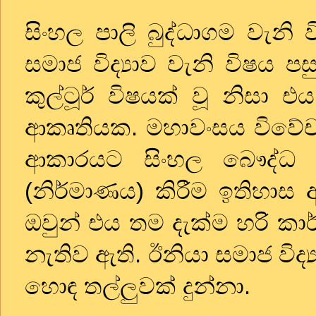
සිංහල පාලි බුද්ධාගම වැනි ව
සමාජ විද්‍යාව වැනි විෂය 
කුල්ටූර් විෂයක් වූ නිසා 
ආකෘතියක. මහාවංසය විවේචන
ආකාරයට සිංහල බෞද්ධ 
(නිර්මාණය) කිරීම ඉතිහාස
ඔවුන් එය තම දැක්ම හරි ක
නැතිව ඇති. ඊනියා සමාජ විද
හොඳ තල්ලුවක් දුන්නා.