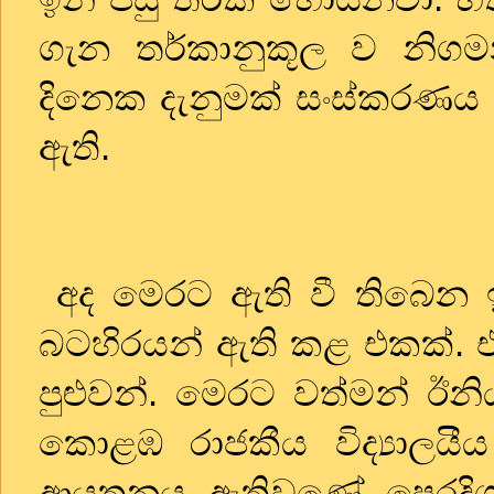
ගැන තර්කානුකූල ව නිගම
දිනෙක දැනුමක් සංස්කරණ
ඇති.
අද මෙරට ඇති වී තිබෙන ඉංග
බටහිරයන් ඇති කළ එකක්. 
පුළුවන්. මෙරට වත්මන් ඊනිය
කොළඹ රාජකීය විද්‍යාලයීය 
ආයතනය ඇතිවුණේ පෙරදිග අධ