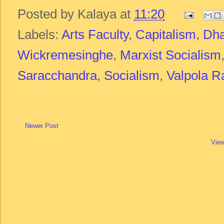
Posted by
Kalaya
at
11:20
Labels:
Arts Faculty
,
Capitalism
,
Dh
Wickremesinghe
,
Marxist Socialism
Saracchandra
,
Socialism
,
Valpola R
Newer Post
View