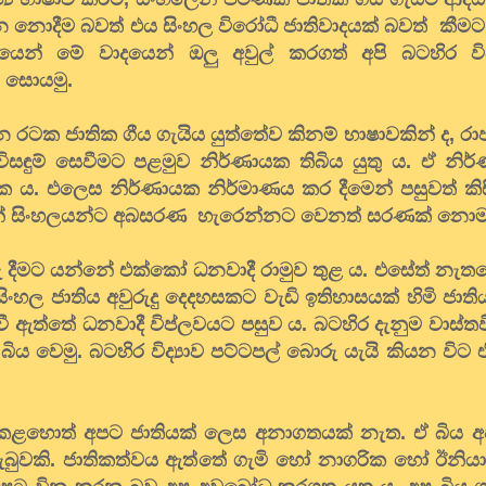
 නොදීම බවත් එය සිංහල විරෝධී ජාතිවාදයක් බවත් කීමට 
යෙන් මේ වාදයෙන් ඔලු අවුල් කරගත් අපි බටහිර විද්‍
ම් සොයමු.
 ජාතික ගීය ගැයිය යුත්තේව කිනම් භාෂාවකින් ද, රාජ්
 විසඳුම් සෙවීමට පළමුව නිර්ණායක තිබිය යුතු ය. ඒ නි
 ය. එලෙස නිර්ණායක නිර්මාණය කර දීමෙන් පසුවත් කි
ේ සිංහලයන්ට අබසරණ හැරෙන්නට වෙනත් සරණක් නොමැ
තුරු දීමට යන්නේ එක්කෝ ධනවාදී රාමුව තුළ ය. එසේත් නැ
සිංහල ජාතිය අවුරුදු දෙදහසකට වැඩි ඉතිහාසයක් හිමි ජාත
ි වී ඇත්තේ ධනවාදී විප්ලවයට පසුව ය. බටහිර දැනුම වාස්ත
බිය වෙමු. බටහිර විද්‍යාව පට්ටපල් බොරු යැයි කියන විට
කළහොත් අපට ජාතියක් ලෙස අනාගතයක් නැත. ඒ බිය අප
ු ලැබුවකි. ජාතිකත්වය ඇත්තේ ගැමි හෝ නාගරික හෝ ඊනි