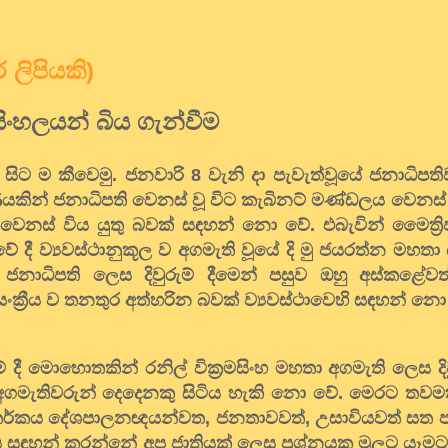
ර ලිපියකි)
සිංහලයන් බිය ගැන්වීම
ල සිට ම කීවෙමු. ජනවාරි 8 වැනි දා පැවැත්වූයේ ජනාධිප
ින් ජනාධිපති වෙනස් වූ විට කැබිනට් මණ්ඩලය වෙනස් 
 වෙනස් විය යුතු බවක් සඳහන් නො වේ. එබැවින් මෛත්‍ර
 දී ව්‍යවස්ථානුකූල ව අගමැති වූයේ දි මු ජයරත්න මහතා 
ා ජනාධිපති ලෙස දිවුරුම් දීමෙන් පසුව ඔහු අස්කළේ
ංක්‍රීය ව තනතුර අත්හරින බවක් ව්‍යවස්ථාවෙහි සඳහන් න
් දී මොහොතකින් රනිල් වික්‍රමසිංහ මහතා අගමැති ලෙස දිව
 අගමැතිවරුන් දෙදෙනකු සිටිය හැකි නො වේ. මෙරට තවමත්
මේ තර්කය දේශපාලනඥයන්වත, ජනතාවවත්, උසාවියවත් ස
හන් කරන්නේ අප ජාතියක් ලෙස ප්‍රශ්නයක මුලට යෑමට පු