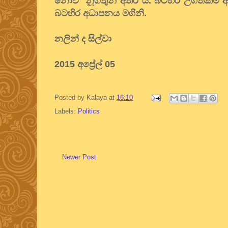
නොව නූගතුන් අතර ය. බටහිර උගත්කම අ
බටහිර අධාපනය මගිනි.
නලින් ද සිල්වා
2015 අප්‍රේල් 05
Posted by
Kalaya
at
16:10
Labels:
Politics
Newer Post