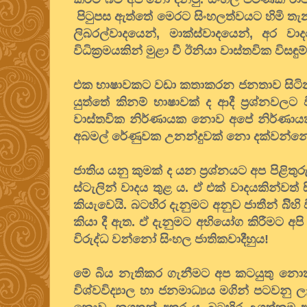
පිටුපස ඇත්තේ මෙරට සිංහලත්වයට හිමි තැන
ලිබරල්වාදයෙන්, මාක්ස්වාදයෙන්, අර වාද
විධික්‍රමයකින් මුළා වී ඊනියා වාස්තවික විසඳු
එක භාෂාවකට වඩා කතාකරන ජනතාව සිටින රටක
යුත්තේ කිනම් භාෂාවක් ද ආදී ප්‍රශ්නවලට
වාස්තවික නිර්ණායක නොව අපේ නිර්ණායක
අබමල් රේණුවක උනන්දුවක් නො දක්වන්න
ජාතිය යනු කුමක් ද යන ප්‍රශ්නයට අප පිළි
ස්ටැලින් වාදය තුළ ය. ඒ එක් වාදයකින්වත් 
කියැවෙයි. බටහිර දැනුමට අනුව ජාතීන් බිිහ
කියා දී ඇත. ඒ දැනුමට අභියෝග කිරීමට අපි 
විරුද්ධ වන්නෝ සිංහල ජාතිකවාදීහුය!
මේ බිය නැතිකර ගැනීමට අප කටයුතු නො
විශ්වවිද්‍යාල හා ජනමාධ්‍යය මගින් පටවන