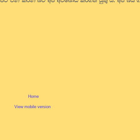
පට වින කරන බව අප අවබෝධ කරගත යුතු ය. අප බිය ග
Home
View mobile version