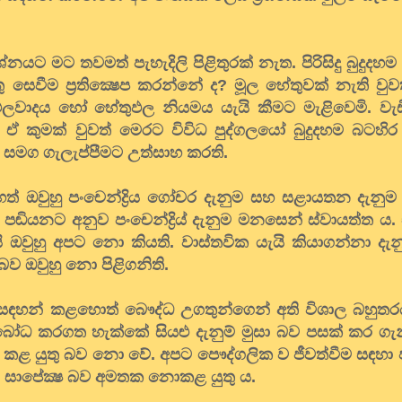
යට මට තවමත් පැහැදිලි පිළිතුරක් නැත. පිරිසිදු බුදුදහ
සෙවීම ප්‍රතික්‍ෂෙප කරන්නේ ද? මූල හේතුවක් නැති වුවත
ලවාදය හෝ හේතුඵල නියමය යැයි කීමට මැළිවෙමි. වැඩ
ඒ කුමක් වුවත් මෙරට විවිධ පුද්ගලයෝ බුදුදහම බටහිර ව
ාදය සමග ගැලැප්පීමට උත්සාහ කරති.
ත් ඔවුහු පංචෙන්ද්‍රිය ගෝචර දැනුම සහ සළායතන දැන
ම් පඬියනට අනුව පංචෙන්ද්‍රිය් දැනුම මනසෙන් ස්වායත්ත 
ඔවුහු අපට නො කියති. වාස්තවික යැයි කියාගන්නා දැ
බව ඔවුහු නො පිළිගනිති.
මා සඳහන් කළහොත් බෞද්ධ උගතුන්ගෙන් අති විශාල බහුතරය
ෝධ කරගත හැක්කේ සියළු දැනුම් මුසා බව පසක් කර ගැ
‍ෂෙප කළ යුතු බව නො වේ. අපට පෞද්ගලික ව ජීවත්වීම සඳහා
නුම සාපේක්‍ෂ බව අමතක නොකළ යුතු ය.