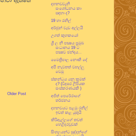
න්වා ඇත්තේ
දහනවවැනි
සංශෝධනය කා
සඳහා ද?
19 හා රනිල්
අර්ජුන් වැඩ අල්ලයි
උගත් කුහකයෝ
ශ්‍රී ල නි පක්‍ෂය ප්‍රමුඛ
සංධානය 19 ට
පක්‍ෂව ඡන්දය...
මෛත්‍රිපාල නොකී දේ
අපි නැවතත් වහල්ලු
වෙමු
ස්කන්ධය යනු කුමක්
ද? (විදුසර ලිපියක
සංස්කරණයකි )
Older Post
අජිත් පෙරේරාගේ
තර්ජනය
දහනවයට පළමු රනිල්
ඉවත් කළ යුතුයි
කිරිඇල්ලගේ තවත්
හෙළිදරවුවක්
සිංහලයන්ට සුද්දන්ගේ