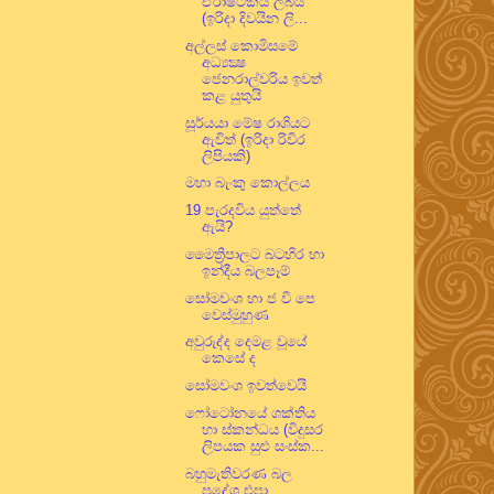
ඒරාෂ්ටකය ලබයි
(ඉරිදා දිවයින ලි...
අල්ලස් කොමිසමේ
අධ්‍යක්‍ෂ
ජෙනරාල්වරිය ඉවත්
කළ යුතුයි
සූර්යයා මේෂ රාශියට
ඇවිත් (ඉරිදා රිවිර
ලිපියකි)
මහා බැංකු කොල්ලය
19 පැරදවිය යුත්තේ
ඇයි?
මෛත්‍රිපාලට බටහිර හා
ඉන්දීය බලපෑම්
සෝමවංශ හා ජ වි පෙ
වෙස්මුහුණ
අවුරුද්ද දෙමළ වූයේ
කෙසේ ද
සෝමවංශ ඉවත්වෙයි
ෆෝටෝනයේ ශක්තිය
හා ස්කන්ධය (විදුසර
ලිපයක සුළු සංස්ක...
බහුමැතිවරණ බල
ප්‍රදේශ එපා