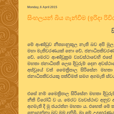
Monday, 6 April 2015
සිංහලයන් බිය ගැන්වීම (ඉරිදා රිවි
මේ ආණ්ඩුව නීත්‍යානුකූල නැති බව අපි මු
මහා මැතිවරණයක් නො වේ. ජනාධිපතිවරණයක
වේ. මෙරට ආණ්ඩුක්‍රම ව්‍යවස්ථාවෙහි එසේ
මහතා ජනාධිපති ලෙස දිවුරුම් දෙන අවස්ථාවේ
අස්වූයේ වත් මෛත්‍රිපාල සිරිසේන මහත
ජනාධිපතිවරයකු පත්වීමත් සමග අගමැති ස්වය
එසේ නම් මෛත්‍රිපාල සිරිසේන මහතා දිවුරුම
නීති විරෝධී ව ය. මෙරට ව්‍යවස්ථාව අනුව
අගමැති දි මු ජයරත්න මහතා ය. එහෙත් 
නොගන්නා බව මම දනිමි. මා මේ උදාහරණය සඳ