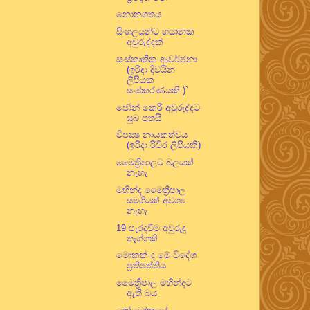
නොනගතය
සිංහලයන්ට භයානක
අවුරුද්දක්
සංස්කෘතික ආවර්ජනා
(ඉරිදා දිවයින
ලිපියක
සංස්කරණයකි )`
ජෝන් කෙරී අවුරුද්දට
සුබ පතයි
විපක්‍ෂ නායකත්වය
(ඉරිදා රිවිර ලිපියකි)
මෛත්‍රිපාලට බලයක්
නැහැ
මහින්ද මෛත්‍රීපාල
සමගියක් අවශ්‍ය
නැහැ
19 පැරදවීම අවුරුදු
තෑග්ගකි
මොකක් ද මේ විදේශ
ප්‍රතිපත්තිය
මෛත්‍රිපාල මහින්දට
ඇති බය