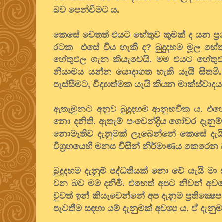
බව පෙන්වීමට ය.
කෙසේ වෙතත් එයට හේතුව කුමක් ද යන ප්‍රශ්න
රටක එසේ විය හැකි ද? බුදුදහම මූල හේතු 
හේතුඵල ගැන කියැවෙයි. මම එයට හේතුඵ
නියාමය යන්න යොදාගත හැකි යැයි සිතමි. 
පෑස්සීමට, විද්‍යාත්මක යැයි කියන මාක්ස්ව
ඇතැමුනට අනුව බුදුදහම ආනුභවික ය. එහෙ
නො දනිති. ඇතැම් පංචෙන්ද්‍රිය ගෝචර දැනු
නොමැතිව දැනුමක් ලැබෙන්නේ කෙසේ දැයි 
විග්‍රහයෙහි මනස විසින් නිර්මාණය කෙරෙන 
බුදුදහම දැනුම් පද්ධතියක් නො වේ යැයි 
වන බව මම දනිමි. එහෙත් අපට නිවන් අවබ
වුවත් ඉන් කියැවෙන්නේ අප දැනුම ප්‍රතික්
පැවතීම සඳහා යම් දැනුමක් අවශ්‍ය ය. ඒ දැ