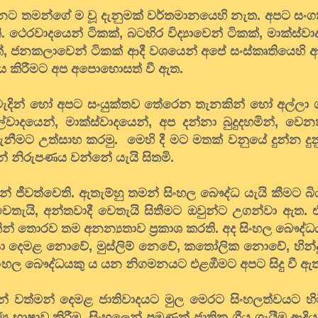
ට තමන්ගේ ම වූ දැනුමක් වර්තමානයෙහි නැත. අපට සංගත
 ථෙරවාදයෙන් ටිකක්, බටහිර විද්‍යාවෙන් ටිකක්, මාක්ස්වා
කක්, ජනකලාවෙන් ටිකක් ආදී වශයෙන් අපේ සංස්කෘතියෙහි 
ණය කිරීමට අප අපොහොසත් වී ඇත.
න මැදින් හෝ අපට සංයුක්තව තේරෙන තැනකින් හෝ අල්ලා ග
්වාදයෙන්, මාක්ස්වාදයෙන්, අප දන්නා බුදුදහමින්, වෙන
 ගැනීමට උත්සාහ කරමු. මෙහි දී මට මතක් වනුයේ දුන්න දු
න් නිරුපණය වන්නේ යැයි සිතමි.
 ජීවත්වෙති. ඇතැම්හු තමන් සිංහල බෞද්ධ යැයි කීමට බ
 වෙතැයි, අන්තවාදී වෙතැයි සිතීමට ඔවුන්ට උගන්වා ඇත
කින් තොරව තම අනන්‍යතාව ප්‍රකාශ කරති. අද සිංහල බෞද්
ගලයා දෙමළ නොවේ, මුස්ලිම් නෙවේ, කතෝලික නොවේ, හින්
ංහල බෞද්ධයකු ය යන නිගමනයට එළඹීමට අපට සිදු වී ඇ
් වත්මන් දෙමළ ජාතිවාදයට මුල මෙරට සිංහලත්වයට හිම
‍ය භාෂාව කිරීම, සිංහලෙන් පමණක් ජාතික ගීය ගැයීම ආදියට