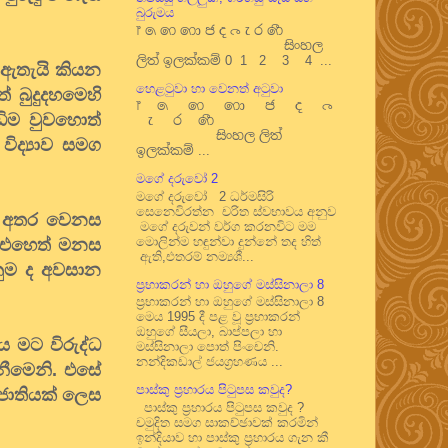
බුරුමය
෦ ෧ ෨ ෩ ෪ ෫ ෬ ෭ ෮ ෯
සිංහල
ලිත් ඉලක්කම් 0 1 2 3 4 ...
ම ඇතැයි කියන
හෙළටුවා හා වෙනත් අටුවා
් බුදුදහමෙහි
෦ ෧ ෨ ෩ ෪ ෫ ෬
ිම වුවහොත්
෭ ෮ ෯
සිංහල ලිත්
ිද්‍යාව සමග
ඉලක්කම් ...
මගේ දරුවෝ 2
මගේ දරුවෝ 2 ධර්මසිරි
සෙනෙවිරත්න චරිත ස්වභාවය අනුව
ුම අතර වෙනස
මගේ දරුවන් වර්ග කරනවිට මම
මොලින්ම හඳුන්වා දුන්නේ තද හිත්
ය. එහෙත් මනස
ඇති,එතරම් නම්‍යශී...
නුම ද අවසාන
ප්‍රභාකරන් හා ඔහුගේ මස්සිනාලා 8
ප්‍රභාකරන් හා ඔහුගේ මස්සිනාලා 8
මෙය 1995 දී පළ වූ ප්‍රභාකරන්
ඔහුගේ සීයලා, බාප්පලා හා
 මට විරුද්ධ
මස්සිනාලා පොත් පිංචෙනි.
නන්දිකඩාල් ජයග්‍රහණය ...
නීමෙනි. එසේ
පාස්කු ප්‍රහාරය පිටුපස කවුද?
 ජාතියක් ලෙස
පාස්කු ප්‍රහාරය පිටුපස කවුද ?
චමුදිත සමග සාකච්ඡාවක් කරමින්
ඉන්දියාව හා පාස්කු ප්‍රහාරය ගැන කී