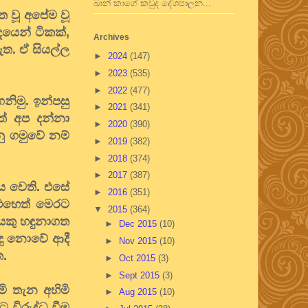
ඛාන් කාගේ කවුද දේශපාලන...
 වූ අපේම වූ
දයෙන් ටිකක්,
Archives
ඇත. ඒ සියල්ල
►
2024
(147)
►
2023
(535)
►
2022
(477)
නිමු. ඉන්පසු
►
2021
(341)
ත් අප දන්නා
►
2020
(390)
නු ගමුවේ නම්
►
2019
(382)
►
2018
(374)
►
2017
(387)
ිය වෙති. එසේ
►
2016
(351)
. එහෙත් මෙරට
▼
2015
(364)
ධයකු හඳුනාගත
►
Dec 2015
(10)
දු නොවේ ආදී
►
Nov 2015
(10)
ත.
►
Oct 2015
(3)
►
Sept 2015
(3)
ි තැන අහිමි
►
Aug 2015
(10)
 විරුද්ධ වීම