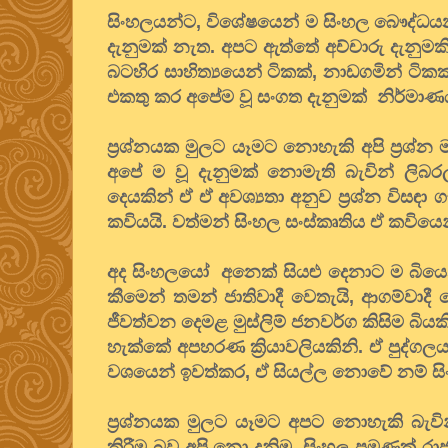
සිංහලයන්ට, විශේෂයෙන් ම සිංහල බෞද්ධයන
දැනුමක් නැත. අපට ඇත්තේ අච්චාරු දැනුමකි.
බටහිර සාහිත්‍යයෙන් ටිකක්, නාඩගමින් ටි
එකතු කර අපේම වූ සංගත දැනුමක් නිර්මා
ප්‍රශ්නයක මුලට යෑමට නොහැකි අපි ප්‍රශ්
අපේ ම වූ දැනුමක් නොමැති බැවින් ලිබරල
දෙයකින් ඒ ඒ අවශ්‍යතා අනුව ප්‍රශ්න විසඳා
කවියයි. වත්මන් සිංහල සංස්කෘතිය ඒ කවියෙ
අද සිංහලයෝ අනෙක් සියළු දෙනාට ම බියෙන්
කීමෙන් තමන් ජාතිවාදී වෙතැයි, ආගම්වාදී
ජීවත්වන දෙමළ මුස්ලිම් ජනවර්ග කිසිම බිය
හැක්කේ අපහරණ ක්‍රියාවලියකිනි. ඒ පුද්
වශයෙන් ඉවත්කර, ඒ සියල්ල නොවේ නම් සි
ප්‍රශ්නයක මුලට යෑමට අපට නොහැකි බැවින
කිරීම බව අපි නො දනිමු. සිංහල පමණක් රාජ්