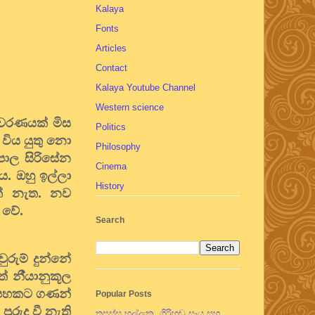
Kalaya
Fonts
Articles
Contact
Kalaya Youtube Channel
Western science
තිවරණයක් මිස
Politics
විය යුතු නො
Philosophy
ිපාල සිරිසේන
Cinema
ය. ඔහු ඉල්ලා
History
වත් නැත. නව
ො වේ.
Search
ුරුම් දුන්නේ
 නී්‍යානුකූල
ත පහකට ගණන්
Popular Posts
රුදු වී නැති
තපස්සු භල්ලුක, ගිරිහඬු සෑය සහ