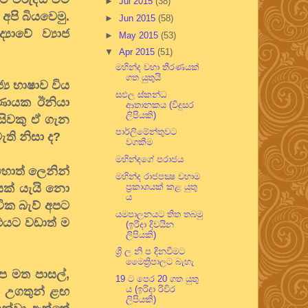
►
Jul 2015
(38)
අපි බියවෙමු.
►
Jun 2015
(58)
යාවේ ව්‍යාජ
►
May 2015
(53)
▼
Apr 2015
(51)
මහින්ද වහා තීරණයක්
ගත යුතුයි
‍ය භාෂාව විය
සඵල ස්කන්ධ
ර්ණායක ඊනියා
ආතානකය (විදුසර
ලිපියකි)
සිවකු ඒ ගැන
පාර්ලිමේන්තුවට
ති නිසා ද?
වගකීම
මහින්දගේ පරාජය
තහොත් ලෙනින්
මහින්ද රාජපක්‍ෂ වහාම
ියක් යැයි නො
ප්‍රකාශයක් කළ යුතු
ය
වික බැව් අපට
යමපාලනයට තිත තබමු
 එයට වඩාත් ම
(ඉරිදා දිවයින
ලිපියකි)
ශ්‍රී ල නි ප දිනවීමට
මෛත්‍රිපාලට බැහැ
 මත පාසල්,
19 ට පෙර 20 ගත යුතු
ය (ඉරිදා රිවිර
යා උගතුන් ළඟ
ලිපියකි)