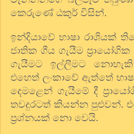
කෙරුණේ ඨකුර් විසින්.
ඉන්දියාවේ භාෂා රාශියක් ත
ජාතික ගීය ගැයීම ප්‍රායෝගි
ගැයීමට ඉල්ලීමට නොහැකි
එහෙත් ලංකාවේ ඇත්තේ භාෂා
දෙමළෙන් ගැයීමේ දී ප්‍රාය
තවදුරටත් කියන්න පුළුවන්. 
ප්‍රශ්නයක් නො වෙයි.