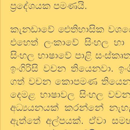
ප්‍රදේශයක පමණයි.
කැනඩාවේ
ඓතිහාසික වශයෙන්
එහෙත් ලංකාවේ සිංහල හ
සිංහල භාෂාවේ පාළි සංස්කෘත
ඉංගිරිසි වචන තියෙනවා. ඉං
ගත් වචන කොපමණ තියෙන
දෙමළ භාෂාවල සිංහල වචන
අධ්‍යයනයක් කරන්නේ නැහැ
ඇත්තේ අල්පයක්. ඒවා සමහ