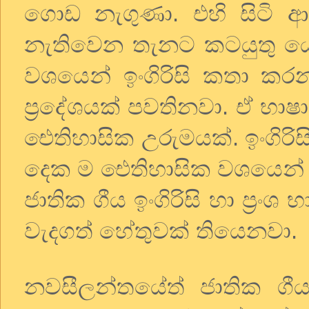
ගොඩ නැගුණා. එහි සිටි ආද
නැතිවෙන තැනට කටයුතු යෙ
වශයෙන් ඉංගිරිසි කතා කරන 
ප්‍රදේශයක් පවතිනවා. ඒ භ
ඓතිහාසික උරුමයක්. ඉංගිරිස
දෙක ම ඓතිහාසික වශයෙන්
ජාතික ගීය ඉංගිරිසි හා ප්‍
වැදගත් හේතුවක් තියෙනවා.
නවසීලන්තයේත් ජාතික ගීය 