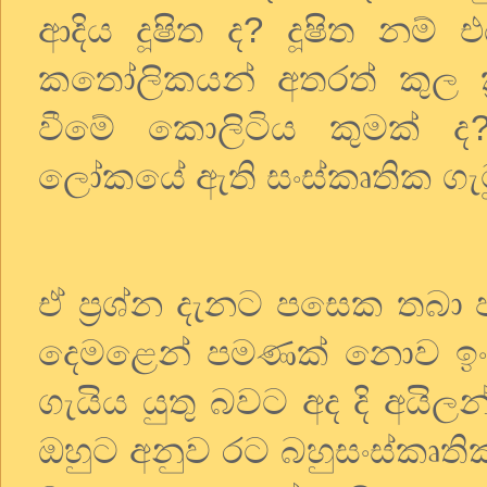
ආදිය දූෂිත ද
?
දූෂිත නම්
කතෝලිකයන් අතරත් කුල ක්
වීමේ කොලිටිය කුමක් ද
ලෝකයේ ඇති සංස්කෘතික ගැටු
ඒ ප්‍රශ්න දැනට පසෙක තබා 
දෙමළෙන් පමණක් නොව ඉංගිර
ගැයිය යුතු බවට අද දි අයිල
ඔහුට අනුව රට බහුසංස්කෘති