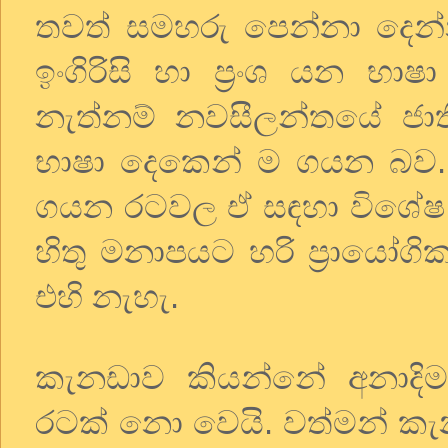
තවත් සමහරු පෙන්නා දෙන්
ඉංගිරිසි හා ප්‍රංශ යන 
නැත්නම් නවසීලන්තයේ ජාත
භාෂා දෙකෙන් ම ගයන බව. 
ගයන රටවල ඒ සඳහා විශේෂ 
හිතු මනාපයට හරි ප්‍රායෝග
එහි නැහැ.
කැනඩාව කියන්නේ අනාදි
රටක් නො වෙයි. වත්මන් කැනඩා