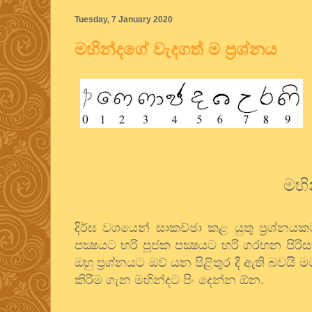
Tuesday, 7 January 2020
මහින්දගේ වැදගත් ම ප්‍රශ්නය
මහි
දිර්ඝ වශයෙන් සාකච්ඡා කළ යුතු ප්‍රශ්නය
පක්‍ෂයට හරි පූජක පක්‍ෂයට හරි ගරහන පිර
ඔහු ප්‍රශ්නයට ඔව් යන පිළිතුර දී ඇති බවයි 
කිරීම ගැන මහින්දට පිං දෙන්න ඕන.