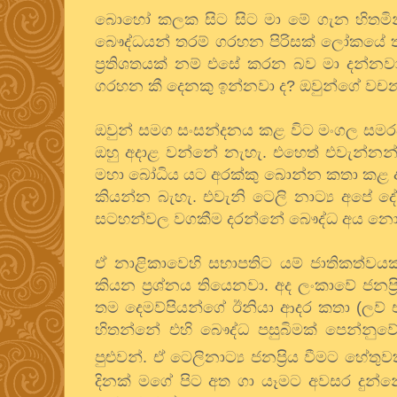
බොහෝ කලක සිට සිට මා මේ ගැන හිතමින් ඉ
බෞද්ධයන් තරම් ගරහන පිරිසක් ලෝකයේ තව
ප්‍රතිශතයක් නම් එසේ කරන බව මා දන්නවා.
ගරහන කී දෙනකු ඉන්නවා ද? ඔවුන්ගේ වචනව
ඔවුන් සමග සංසන්දනය කළ විට මංගල සමරව
ඔහු අදාළ වන්නේ නැහැ. එහෙත් එවැන්නන්ට
මහා බෝධිය යට අරක්කු බොන්න කතා කළ අය 
කියන්න බැහැ. එවැනි ටෙලි නාට්‍ය අපේ ද
සටහන්වල වගකීම දරන්නේ බෞද්ධ අය නො
ඒ නාළිකාවෙහි සභාපතිට යම් ජාතිකත්ව
කියන ප්‍රශ්නය තියෙනවා. අද ලංකාවේ ජනප්‍
තම දෙමව්පියන්ගේ ඊනියා ආදර කතා (ලව්
හිතන්නේ එහි බෞද්ධ පසුබිමක් පෙන්නුව
පුළුවන්. ඒ ටෙලිනාට්‍ය ජනප්‍රිය වීමට හේතු
දිනක් මගේ පිට අත ගා යෑමට අවසර දුන්නේ