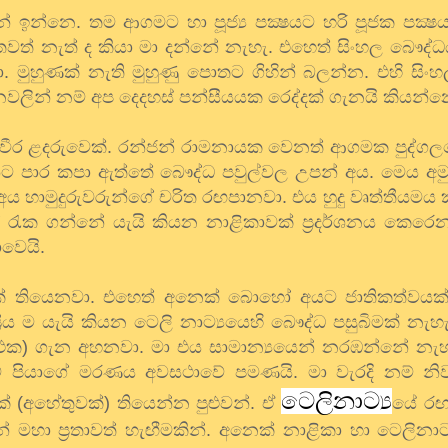
න්නෙ. තම ආගමට හා පූජ්‍ය පක්‍ෂයට හරි පූජක පක්‍ෂය
ත් නැත් ද කියා මා දන්නේ නැහැ. එහෙත් සිංහල බෞද්ධ
 මුහුණක් නැති මුහුණු පොතට ගිහින් බලන්න. එහි සිංහ
ලින් නම් අප දෙදහස් පන්සීයයක රෙද්දක් ගැනයි කියන්
ීර ළදරුවෙක්. රන්ජන් රාමනායක වෙනත් ආගමක පුද්ගලය
 පාර කපා ඇත්තේ බෞද්ධ පවුල්වල උපන් අය. මෙය අමුතුම 
හාමුදුරුවරුන්ගේ චරිත රඟපානවා. එය හුදු වෘත්තීයමය 
ේ රැක ගන්නේ යැයි කියන නාළිකාවක් ප්‍රදර්ශනය කෙරෙන
වෙයි.
යක් තියෙනවා. එහෙත් අනෙක් බොහෝ අයට ජාතිකත්වයක්
රිය ම යැයි කියන ටෙලි නාට්‍යයෙහි බෞද්ධ පසුබිමක් නැහැ
 එක) ගැන අහනවා. මා එය සාමාන්‍යයෙන් නරඹන්නේ නැහ
ේ පියාගේ මරණය අවසථාවේ පමණයි. මා වැරදි නම් නි
ටෙලිනාට්‍ය
වක් (අහේතුවක්) තියෙන්න පුළුවන්. ඒ
යේ රඟ
 මහා ප්‍රතාවත් හැඟීමකින්. අනෙක් නාළිකා හා ටෙලිනාට