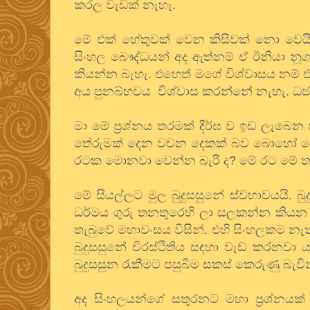
කරල වැඩක් නැහැ.
මේ එක් හේතුවක් වෙන කිසිවක් නො වෙයි
සිංහල බෞද්ධයන් අද ඇත්නම් ඒ ඊනියා නූග
කියන්න බැහැ. එහෙත් මගේ විශ්වාසය නම් 
අය පුනබ්භවය විශ්වාස කරන්නේ නැහැ. ධජය
මා මේ ප්‍රශ්නය තරමක් දීර්ඝ ව ඉඩ ලැබෙ
තේරුමක් දෙන වචන දෙකක් බව බොහෝ දෙන
රටක මොනවා වෙන්න බැරි ද? මේ රට මේ තත
මේ සියල්ලට මුල බුදුසසුනේ ස්වභාවයයි. බ
ධර්මය ගුරු තනතුරෙහි ලා සලකන්න කියන එ
තැබුවේ මහාවංසය විසින්. එහි සිංහලකම න
බුදුසසුනේ චිරස්ථිතිය සඳහා වැඩ කරනව
බුදුසසුන රැකීමට පසුබිම සකස් කෙරුණු බැවි
අද සිංහලයන්ගේ සතුරනට මහා ප්‍රශ්නයක්