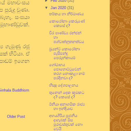
►
Feb 2020
(31)
වූයේ මහාවංසය
▼
Jan 2020
(31)
පුරුදු වුණා.
තර්කය හා නිර්මාණය
බැහැ. සංඝයා
කොරෝනා කෙරුණේ
ූහාණ්ඩුවක්.
කෙසේ ද?
වීර පාණ්ඩ්‍ය රන්ජන්
හා
පශ්චාත්නූතනත්වය
ය ගැමුණු රජු
බ්‍රයන්ට් කොරෝනා
් හිටියා. ඒ
පැසිපන්දු
පෙරුන්කායම්
 පාඩම් ඉගෙන
ගෝඨාභය
පොහොට්ටුවෙන්
තරග නොකළා නම්
පරදිනවා ද?
භික්‍ෂු දේශපාලනය
Sinhala Buddhism
තුනෙන් දෙක කුමකට
ද? කෙසේ ද?
ඊනියා අනාගමික රාජ්‍ය
හා ඉන්දියාව
අභයගිරිය පූජනීය
Older Post
දාගැබක් මිස
පුරාවස්තුවක් නො
වෙයි