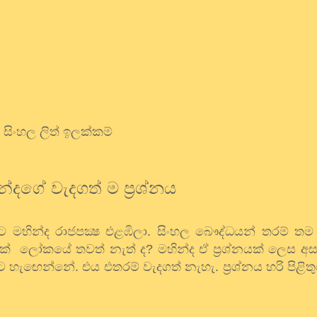
සිංහල ලිත් ඉලක්කම්
න්දගේ වැදගත් ම ප්‍රශ්නය
කට මහින්ද රාජපක්‍ෂ එළඹිලා. සිංහල බෞද්ධයන් තරම් තම
ිසක් ලෝකයේ තවත් නැත් ද? මහින්ද ඒ ප්‍රශ්නයක් ලෙස 
මට හැඟෙන්නේ. එය එතරම් වැදගත් නැහැ. ප්‍රශ්නය හරි පිළිතුර