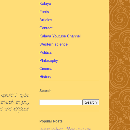
Kalaya
Fonts
Articles
Contact
Kalaya Youtube Channel
Western science
Politics
Philosophy
Cinema
History
Search
 ආගමට පූජ්‍ය
අසන්නේ නැහැ.
 හරි ඉදිරිපත්
Popular Posts
තපස්සු භල්ලුක, ගිරිහඬු සෑය සහ