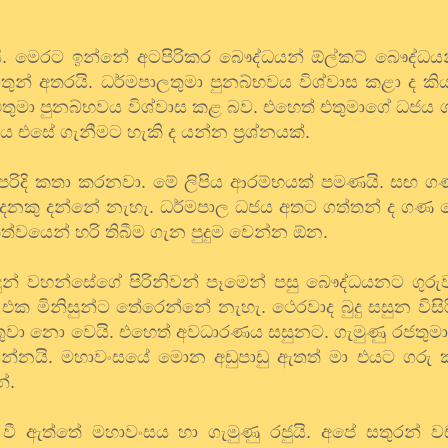
. මෙරට ඉන්නේ අටපිරිකර බෞද්ධයන් ඕල්කට් බෞද්ධයන්
තුන් අතරයි. ධර්මපාලතුමා පුනබ්භවය විශ්වාස කළා ද කි
එතුමා පුනබ්භවය විශ්වාස කළ බව. එහෙත් එතුමාගේ ධජය 
 එසේ ගැනීමට හැකි ද යන්න ප්‍රශ්නයක්.
න පරිදි කතා කරනවා. මේ ලිපිය ආරම්භයක් පමණයි. සඟ 
කු දන්නේ නැහැ. ධර්මපාල ධජය අතට ගත්තන් ද ගණ ග
්වයෙන් හරි තිබීම ගැන පුදුම වෙන්න ඕන.
ුදුන් වහන්සේගේ පිරිනිවන් පෑමෙන් පසු බෞද්ධයනට ගුර
ක මිනිසුන්ට තේරෙන්නේ නැහැ. ථෙරවාද බුදු සසුන විසි
ැතුවා නො වෙයි. එහෙත් අවධාරණය සසුනට. ගැමුණු රජතුමා
ා යන්නයි. මහාවංසයේ මොන අඩුපාඩු ඇතත් මා එයට ගරු
න්.
 වී ඇත්තේ මහාවංසය හා ගැමුණු රජුයි. අපේ සතුරන් ව