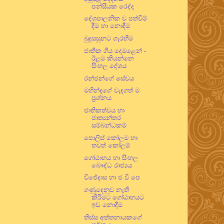
පන්සීයක රෙද්ද
දේශපාලනික ව පත්වීම්
දීම හා නොදීම
බුදුසසුනට ගැරහීම
ජාතික ගීය දෙමළෙන් -
ඊළම කියන්නෙ
සිංහල දේශය
රන්ජන්ගේ සේවය
මහින්දගේ වැදගත් ම
ප්‍රශ්නය
ජාතිකත්වය හා
ජාත්‍යන්තර
සම්බන්ධකම්
පොලිස් කෝලම හා
තවත් කෝලම්
ගෝඨාභය හා සිංහල
බෞද්ධ රාජ්‍යය
විජේදාස හා ජ වි පෙ
ගණුදෙනුව නැති
කිරීමට ගෝඨාභයට
ඉඩ නොදීම
තිස්ස අත්තනායකගේ