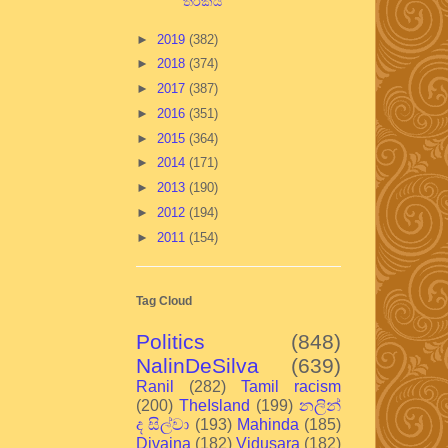
තර්කය
►
2019
(382)
►
2018
(374)
►
2017
(387)
►
2016
(351)
►
2015
(364)
►
2014
(171)
►
2013
(190)
►
2012
(194)
►
2011
(154)
Tag Cloud
Politics
(848)
NalinDeSilva
(639)
Ranil
(282)
Tamil racism
(200)
TheIsland
(199)
නලින්
ද සිල්වා
(193)
Mahinda
(185)
Divaina
(182)
Vidusara
(182)