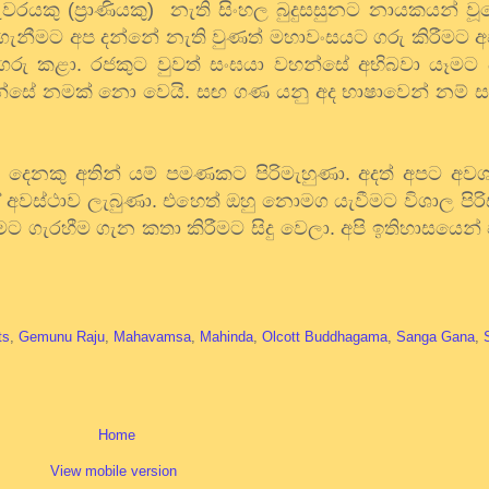
වරයකු (ප්‍රාණියකු) නැති සිංහල බුදුසසුනට නායකයන් 
 ගැනීමට අප දන්නේ නැති වුණත් මහාවංසයට ගරු කිරීමට අප 
රු කළා. රජකුට වුවත් සංඝයා වහන්සේ අභිබවා යෑමට 
්සේ නමක් නො වෙයි. සඟ ගණ යනු අද භාෂාවෙන් නම් සම
ප දෙනකු අතින් යම් පමණකට පිරිමැහුණා. අදත් අපට අවශ්‍
ස්ථාව ලැබුණා. එහෙත් ඔහු නොමග යැවීමට විශාල පිරිසක
ට ගැරහීම ගැන කතා කිරීමට සිදු වෙලා. අපි ඉතිහාසයෙන්
ts
,
Gemunu Raju
,
Mahavamsa
,
Mahinda
,
Olcott Buddhagama
,
Sanga Gana
,
Home
View mobile version