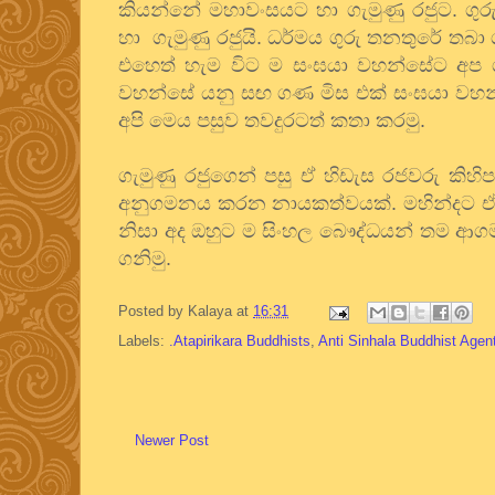
කියන්නේ මහාවංසයට හා ගැමුණු රජුට. ගුරු
හා ගැමුණු රජුයි. ධර්මය ගුරු තනතුරේ තබා
එහෙත් හැම විට ම සංඝයා වහන්සේට අප ග
වහන්සේ යනු සඟ ගණ මිස එක් සංඝයා වහන
අපි මෙය පසුව තවදුරටත් කතා කරමු.
ගැමුණු රජුගෙන් පසු ඒ හිඩැස රජවරු කිහි
අනුගමනය කරන නායකත්වයක්. මහින්දට ඒ අව
නිසා අද ඔහුට ම සිංහල බෞද්ධයන් තම ආගම
ගනිමු.
Posted by
Kalaya
at
16:31
Labels:
.Atapirikara Buddhists
,
Anti Sinhala Buddhist Agen
Newer Post