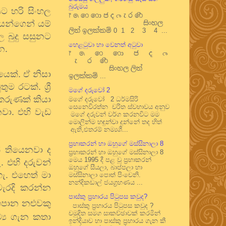
බුරුමය
ට හරි සිංහල
෦ ෧ ෨ ෩ ෪ ෫ ෬ ෭ ෮ ෯
යන්ගෙන් යම්
සිංහල
ලිත් ඉලක්කම් 0 1 2 3 4 ...
ල බුදු සසුනට
හෙළටුවා හා වෙනත් අටුවා
නෙ.
෦ ෧ ෨ ෩ ෪ ෫ ෬
෭ ෮ ෯
සිංහල ලිත්
ෙක්. ඒ නිසා
ඉලක්කම් ...
රටක්. ශ්‍රී
මගේ දරුවෝ 2
කරුණක් කියා
මගේ දරුවෝ 2 ධර්මසිරි
සෙනෙවිරත්න චරිත ස්වභාවය අනුව
වා. එහි වැඩ
මගේ දරුවන් වර්ග කරනවිට මම
මොලින්ම හඳුන්වා දුන්නේ තද හිත්
ඇති,එතරම් නම්‍යශී...
ප්‍රභාකරන් හා ඔහුගේ මස්සිනාලා 8
 තියෙනවා ද
ප්‍රභාකරන් හා ඔහුගේ මස්සිනාලා 8
මෙය 1995 දී පළ වූ ප්‍රභාකරන්
. එහි දරුවන්
ඔහුගේ සීයලා, බාප්පලා හා
ැ. එහෙත් මා
මස්සිනාලා පොත් පිංචෙනි.
නන්දිකඩාල් ජයග්‍රහණය ...
වැරදි කරන්න
පාස්කු ප්‍රහාරය පිටුපස කවුද?
පාන නළුවකු
පාස්කු ප්‍රහාරය පිටුපස කවුද ?
චමුදිත සමග සාකච්ඡාවක් කරමින්
්‍ය ගැන කතා
ඉන්දියාව හා පාස්කු ප්‍රහාරය ගැන කී