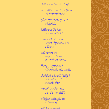
බීබීසිය වෙනුවෙන් අපි
අභයගිරිය, මෝනා ලීසා
හා ජාත්‍යන්තරය
දූෂිත ප්‍රජාතන්ත්‍රවාදය
වෙනුවට
බීබීසියෙ ඊනියා
අපක්‍ෂපාතීත්වය
සඟ ගණ, ඊනියා
ප්‍රජාතන්ත්‍රවාදය හා
පඬියෝ
පඬි කතා හා
ලාල්කාන්තගෙ
කාන්තිමත් කතා
සිංහල බහුතරයේ
අවශ්‍යතාව ඉටු කරමු
රන්ජන් හඬපට මැදින්
අවසන් ගමන් යන
මනෝරත්න
කොඩි එසවීම හා
රන්ජන් බැස්සීම
අර්ජුන පරාක්‍රම හා
වෙනත් අය
අවුරුදු දෙදහස්