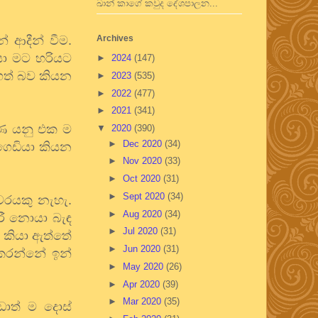
ඛාන් කාගේ කවුද දේශපාලන...
 ආදීන් වීම.
Archives
යා මට හරියට
►
2024
(147)
ගත් බව කියන
►
2023
(535)
►
2022
(477)
►
2021
(341)
ගණ යනු එක ම
▼
2020
(390)
►
Dec 2020
(34)
ෙඩියා කියන
►
Nov 2020
(33)
►
Oct 2020
(31)
►
Sept 2020
(34)
ුවරයකු නැහැ.
►
Aug 2020
(34)
රී නොයා බැඳ
►
Jul 2020
(31)
 කියා ඇත්තේ
►
Jun 2020
(31)
 කරන්නේ ඉන්
►
May 2020
(26)
►
Apr 2020
(39)
►
Mar 2020
(35)
ඩාත් ම දොස්