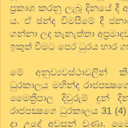
ප‍්‍රකාශ කරනු ලැබූ දිනයේ ද
ය. ඒ ඡන්ද විමසීමේ දී ජ
ගන්නා ලද තැනැත්තා අප‍්‍රම
ඉකුත් වීමට පෙර ධුරය භාර ග
මේ අනුව්‍යවස්ථාවලින් 
ධුරකාලය මහින්ද රාජපක්‍ෂග
මෛත්‍රිපාල දිවුරුම් දුන
රාජපක්‍ෂගෙ ධුරකාලය 31 (4
දා උදේ අවසන් වුණා. මෛත