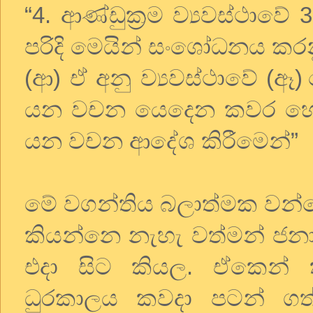
“4. ආණ්ඩුක‍්‍රම ව්‍යවස්ථා
පරිදි මෙයින් සංශෝධනය කර
(ආ) ඒ අනු ව්‍යවස්ථාවේ (ඈ
යන වචන යෙදෙන කවර හෝ 
යන වචන ආදේශ කිරීමෙන්”
මේ වගන්තිය බලාත්මක වන්නෙ
කියන්නෙ නැහැ වත්මන් ජන
එදා සිට කියල. ඒකෙන් 
ධුරකාලය කවදා පටන් ගත්ත