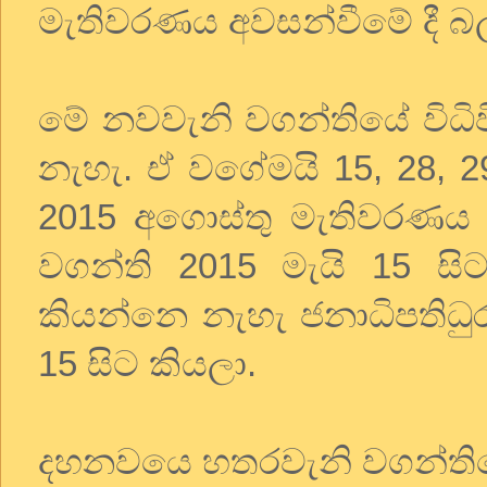
මැතිවරණය අවසන්වීමේ දී බල
මේ නවවැනි වගන්තියේ විධි
නැහැ. ඒ වගේමයි 15, 28, 29
2015 අගොස්තු මැතිවරණය
වගන්ති 2015 මැයි 15 ස
කියන්නෙ නැහැ ජනාධිපතිධු
15 සිට කියලා.
දහනවයෙ හතරවැනි වගන්තිය