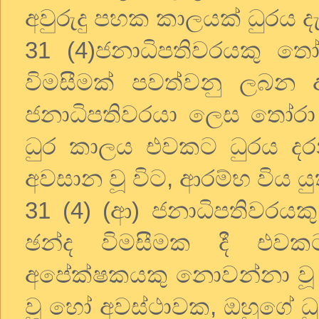
අවුරුදු පහක කාලයක් ධුරය දැ
31 (4)ජනාධිපතිවරයකු ත
විමසීමක් පවත්වනු ලබන අ
ජනාධිපතිවරයා ලෙස තෝරා 
ධුර කාලය එවකට ධුරය දර
අවසාන වූ විට, ආරම්භ විය ය
31 (4) (ආ) ජනාධිපතිවරයක
ඡන්ද විමසීමක දී එවක
අපේක්ෂකයකු නොවන්නා වූ
වූ හෝ අවස්ථාවක, ඔහුගේ ධුර