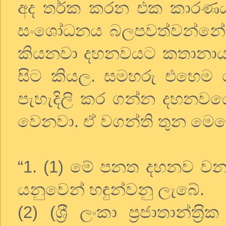
අද තර්ක කරන එක කාරණයක
සංශෝධනය බලපවත්වන්නේ 
කියනවා දහනවයට කතානායක 
සිට කියල. සමහරු එහෙම
පැහැදිලි කර ගන්න දහනවය
වෙනවා. ඒ වගන්ති තුන මෙ
“1. (1) මේ පනත දහනව වන ආ
යනුවෙන් හඳුන්වනු ලැබේ.
(2) (ශ‍්‍රී ලංකා ප‍්‍රජාතාන්ත