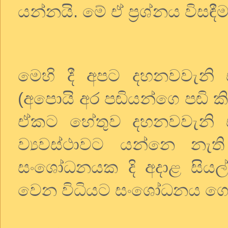
යන්නයි. මේ ඒ ප්‍රශ්නය විස
මෙහි දී අපට දහනවවැන
(අපොයි අර පඬියන්ගෙ පඬි ක
ඒකට හේතුව දහනවවැනි ස
ව්‍යවස්ථාවට යන්නෙ නැති
සංශෝධනයක දි අදාළ සියල්ල 
වෙන විධියට සංශෝධනය ගෙ