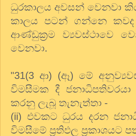
ධුරකාලය අවසන් වෙනවා කිය
කාලය පටන් ගන්නෙ කවද
ආණ්ඩුක්‍රම ව්‍යවස්ථාවෙ ව
වෙනවා.
"31(3 ආ) (ඈ) මේ අනුව්‍ය
විමසීමක දී ජනාධිපතිවරයා 
කරනු ලැබූ තැනැත්තා -
(ii) එවකට ධුරය දරන ජනා
විමසීමේ ප‍්‍රතිඵල ප‍්‍රකාශය