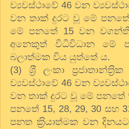
ව්‍යවස්ථාවේ 46 වන ව්‍යවස්ථ
වන තාක් දුරට වූ මේ පනතේ
මේ පනතේ 15 වන වගන්ති
අනෙකුත් විධිවිධාන මේ ප
බලාත්මක විය යුත්තේ ය.
(3) ශ‍්‍රී ලංකා ප‍්‍රජාතාන්ත
ව්‍යවස්ථාවේ 46 වන ව්‍යවස්ථ
වන තාක් දුරට වූ මේ පනතේ 
පනතේ 15, 28, 29, 30 සහ 3
පනත ක‍්‍රියාත්මක වන දින