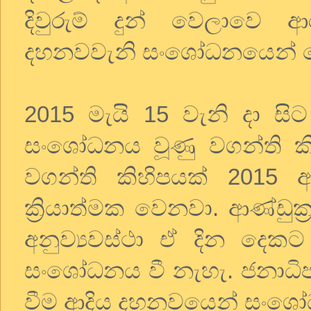
දිවුරුම් දුන් වෙලාවෙ ආ
දහනවවැනි සංශෝධනයෙන් ව
2015 මැයි 15 වැනි දා 
සංශෝධනය වූණු වගන්ති ක
වගන්ති කිහිපයක් 2015 
ක්‍රියාත්මක වෙනවා. ආණ්ඩුක්‍
අනුව්‍යවස්ථා ඒ දින දෙක
සංශෝධනය වී නැහැ. ජනාධිප
වීම ආදිය දහනවයෙන් සංශ