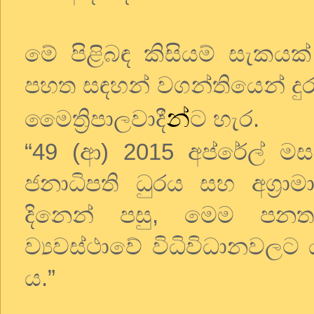
මේ පිළිබඳ කිසියම් සැකය
පහත සඳහන් වගන්තියෙන් දු
න්
මෛත්‍රිපාලවාදී
ට හැර.
“49 (ආ) 2015 අප්රේල් ම
ජනාධිපති ධුරය සහ අග‍්‍රා
දිනෙන් පසු, මෙම පනත 
ව්‍යවස්ථාවේ විධිවිධානවලට 
ය.”