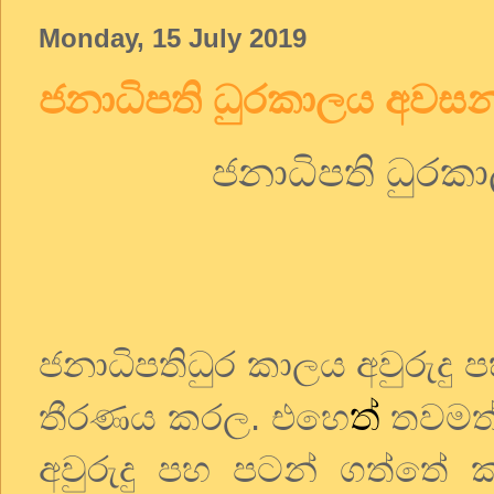
Monday, 15 July 2019
ජනාධිපති ධුරකාලය අවසන
ජනාධිපති ධුරක
ජනාධිපතිධුර කාලය අවුරුදු 
ත්
තීරණය කරල. එහෙ
තවමත් 
අවුරුදු පහ පටන් ගත්තේ