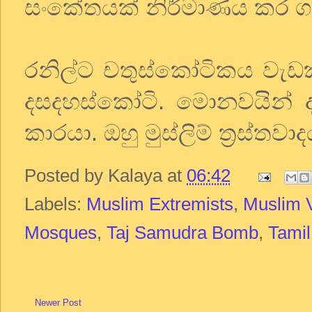
සංකේතයක් නිර්මාණය කර ගන
රනිල්ට චතුස්කෝටිකය වැඩක
දසදහස්කෝටි. මොනවයින් ද
කාරයා. ඔහු මුස්ලිම් ත්‍රස්තව
Posted by
Kalaya
at
06:42
Labels:
Muslim Extremists
,
Muslim 
Mosques
,
Taj Samudra Bomb
,
Tamil
Newer Post