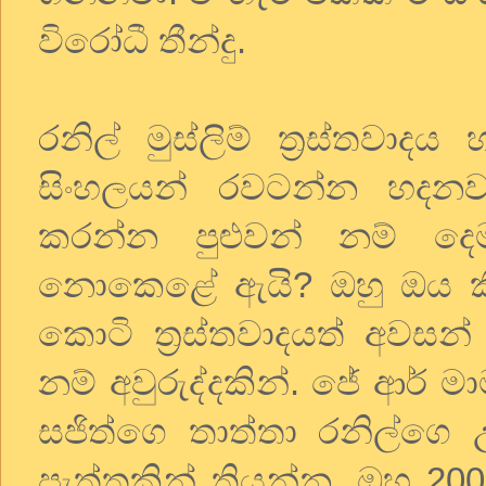
විරෝධී තීන්දු.
රනිල් මුස්ලිම් ත්‍රස්තව
සිංහලයන් රවටන්න හදනව
කරන්න පුළුවන් නම් දෙ
නොකෙළේ ඇයි? ඔහු ඔය ක
කොටි ත්‍රස්තවාදයත් අවසන්
නම් අවුරුද්දකින්. ජේ ආර් 
සජිත්ගෙ තාත්තා රනිල්ගෙ 
පැත්තකින් තියන්න. ඔහු 200