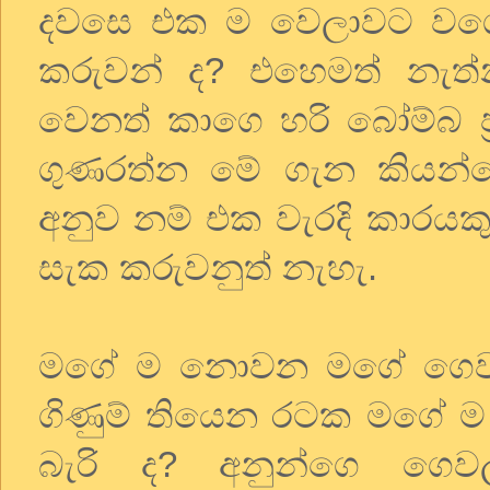
දවසෙ එක ම වෙලාවට වගේ ක
කරුවන් ද? එහෙමත් නැත්
වෙනත් කාගෙ හරි බෝම්බ ප
ගුණරත්න මේ ගැන කියන්න
අනුව නම් එක වැරදි කාරයකු
සැක කරුවනුත් නැහැ.
මගේ ම නොවන මගේ ගෙවල
ගිණුම් තියෙන රටක මගේ
බැරි ද? අනුන්ගෙ ගෙ