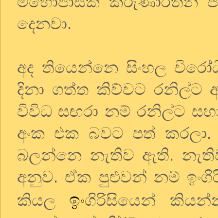
මහොපාසක කරුණාරත්න ජයස
දෙනවා.
අද තියෙන්නෙ සිංහල විරෝධී
දිනා ගත්ත කිව්වට රනිල්ට
විවිධ සඟරා නම් රනිල්ට ස
අංක එක බවට පත් කරලා. 
බලන්නෙ නැතිව ඇති. නැත
අනුව. ඒක පුළුවන් නම් ඉංග
ඉං
කියල
ගිරිසියෙන් කියන