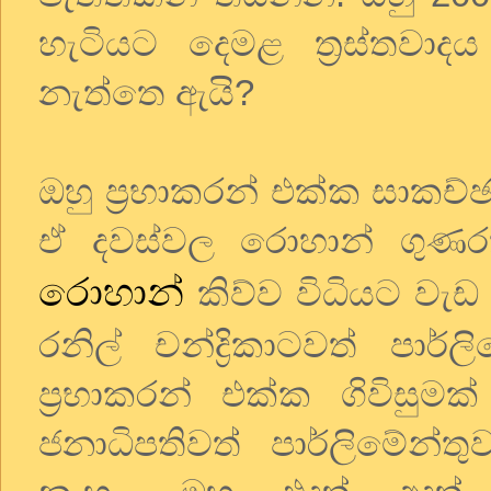
හැටියට දෙමළ ත්‍රස්තවාද
නැත්තෙ ඇයි?
ඔහු ප්‍රභාකරන් එක්ක සාකච්
ඒ දවස්වල රොහාන් ගුණර
රොහාන්
කිව්ව විධියට වැ
රනිල් චන්ද්‍රිකාටවත් පාර
ප්‍රභාකරන් එක්ක ගිවිසුම
ජනාධිපතිවත් පාර්ලිමේන