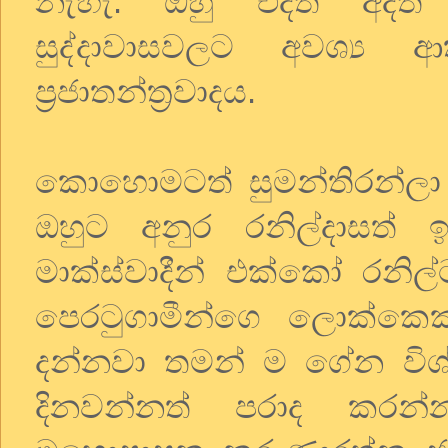
නැහැ. ඔහු එදත් අදත්
සුද්දාවාසවලට අවශ්‍ය
ප්‍රජාතන්ත්‍රවාදය.
කොහොමටත් සුමන්තිරන්ලා හකී
ඔහුට අනුර රනිල්දාසත් 
මාක්ස්වාදීන් එක්කෝ රනිල්
පෙරටුගාමීන්ගෙ ලොක්කෙක
දන්නවා තමන් ම ගේන විශ්
දිනවන්නත් පරාද කරන්