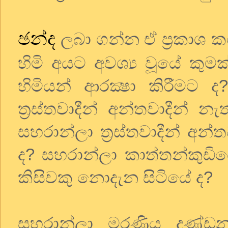
ඡන්ද
ලබා ගන්න ඒ ප්‍රකාශ 
හිමි අයට අවශ්‍ය වූයේ කුමක
හිමියන් ආරක්‍ෂා කිරීමට ද?
ත්‍රස්තවාදීන් අන්තවාදීන්
සහරාන්ලා ත්‍රස්තවාදීන් අන
ද? සහරාන්ලා කාත්තන්කුඩියේ
කිසිවකු නොදැන සිටියේ ද?
සහරාන්ලා මරණිය දණ්ඩ