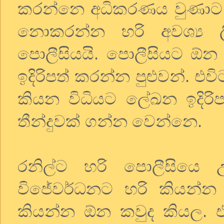
කරන්නෙ අධිකරණය වුණාට 
නොකරන්න හරි අවශ්‍ය ල
පොලීසියයි. පොලීසියට ඕ
ඉදිරිපත් කරන්න පුළුවන්. 
කියන විධියට ලේඛන ඉදිර
තීන්දුවක් ගන්න වෙන්නෙ.
රනිල්ට හරි පොලීසියෙ උ
විජේවර්ධනට හරි කියන්න ප
කියන්න ඕන කවුද කියල.