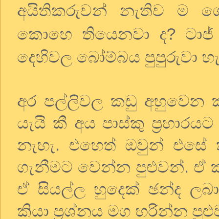
අයිතිකරුවන් නැතිව ම 
කොහෙ තියෙනවා ද? ටාජ් 
දෙහිවල බෝම්බය පුපුරුවා හැ
අර පල්ලිවල කඩු අහුවෙ
යැයි කී අය පාස්කු ප්‍රහාර
නැහැ. එහෙත් ඔවුන් එසේ ක
ගැනීමට වෙන්න පුළුවන්. ඒ ක
ඒ සියල්ල හුදෙක් ඡන්ද ලබ
කියා ප්‍රශ්නය මග හරින්න පුළ