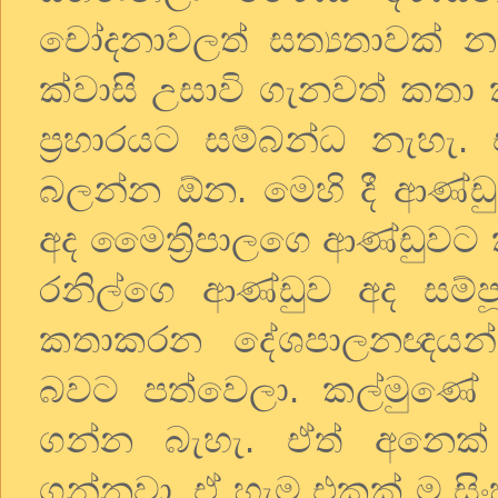
චෝදනාවලත් සත්‍යතාවක් න
ක්වාසි උසාවි ගැනවත් කතා 
ප්‍රහාරයට සම්බන්ධ නැහ
බලන්න ඕන. මෙහි දී ආණ්ඩ
අද මෛත්‍රිපාලගෙ ආණ්ඩුවට 
රනිල්ගෙ ආණ්ඩුව අද සම්ප
කතාකරන දේශපාලනඥයන්
බවට පත්වෙලා. කල්මුණේ ප
ගන්න බැහැ. ඒත් අනෙක් 
ගන්නවා. ඒ හැම එකක් ම සි