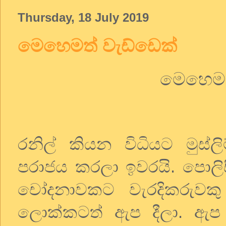
Thursday, 18 July 2019
මෙහෙමත් වැඩ්ඩෙක්
මෙහෙමත
රනිල් කියන විධියට මුස්ල
පරාජය කරලා ඉවරයි. පොලිසිය
චෝදනාවකට වැරදිකරුවකු
ලොක්කටත් ඇප දීලා. ඇප