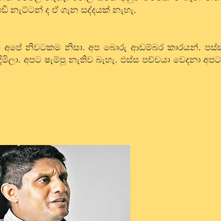
ඬි නැට්ටන් ද ඒ ගැන සද්දයක් නැහැ.
අපේ නිවටකම නිසා. අප බොරු ආඩම්බර කාරයන්. පස්ස
ිමිලා. අපට ෂැම්පු නැතිව බැහැ. ඵස්ස පච්චයා වෙදනා අ