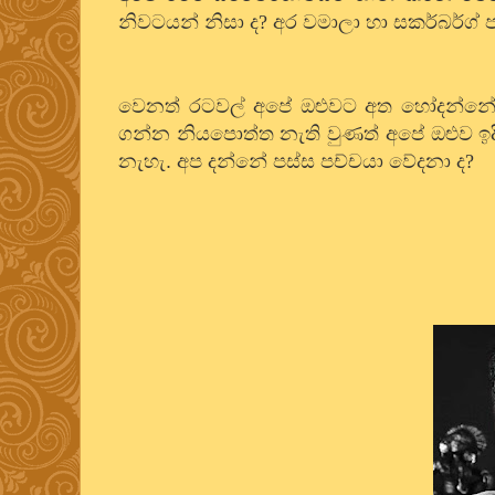
නිවටයන් නිසා ද
?
අර වමාලා හා සකර්බර්ග් ප
වෙනත් රටවල් අපේ ඔළුවට අත හෝදන්නේ 
ගන්න නියපොත්ත නැති වුණත් අපේ ඔළුව ඉද
නැහැ. අප දන්නේ පස්ස පච්චයා වේදනා ද
?