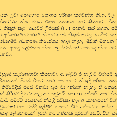
ශ්වයක් ලවා පොහොර තොගය පරීක්‍ෂා කරවන්න කියා. මුල 
 වූ විරෝධය නිසා එයට එකඟ නොවන බව කියනවා. චී
නිකුත් කළ ණයවර ලිපියක් (
LC
) පදනම් කර ගෙන. ස
කුවට අධිකරණය වාරණ නියෝගයක් නිකුත් කරල ගෙවීම 
න සමාගමට අධිකරණ නියෝගය අදාළ නැහැ. ඔවුන් මහජන බ
නය අසාදු ලේඛනය කියා හඳුන්වන්නේ මොකද කියා ම
්වනවා.
මුහුදේ කැරකෙනවා කියනවා. ආණ්ඩුව ඒ නැවට වරායට 
ෙන් පිටත් වීමට පෙර පොහොර නියැදි පරීක්‍ෂා නොක
නයන කිරීමේදීත් එසේ වනවා දැයි මා දන්නේ නැහැ. ඒ කෙ
කුත් කිරීමේ දී වරද කළ අය කවුදැයි සොයා ගැනීමයි. අපට 
වාට මෙරට පෙහොර නියැදි පරීක්‍ෂා කළ ආයතනයෙන් වන්ද
ුවොත් ඔය වන්දි ඉල්ලීම සමහර විට අස්කරවා ගන්න පු
දු ලේඛනයෙන් ඉවත් කර ගන්නත් පුළුවන් වේවි. චීන ස