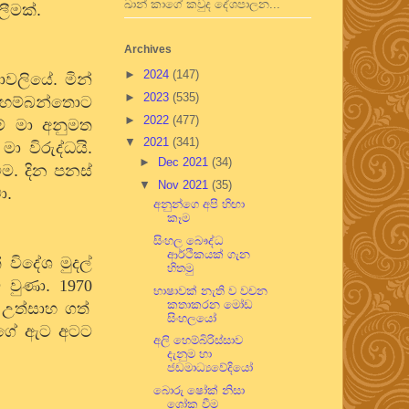
ඛාන් කාගේ කවුද දේශපාලන...
ලීමක්.
Archives
►
2024
(147)
වලියේ. මින්
►
2023
(535)
 හම්බන්තොට
►
2022
(477)
් මා අනුමත
▼
2021
(341)
ා විරුද්ධයි.
►
Dec 2021
(34)
ීම. දින පනස්
▼
Nov 2021
(35)
ා.
අනුන්ගෙ අපි හිඟා
කෑම
සිංහල බෞද්ධ
ආර්ථිකයක් ගැන
විදේශ මුදල්
හිතමු
 වුණා.
1970
භාෂාවක් නැති ව වචන
කතාකරන මෝඩ
උත්සාහ ගත්
සිංහලයෝ
ආර්ගේ ඇට අටට
අලි හෙම්බිරිස්සාව
දැනුම හා
ජඩමාධ්‍යවේදියෝ
බොරු ෂෝක් නිසා
ශෝක වීම