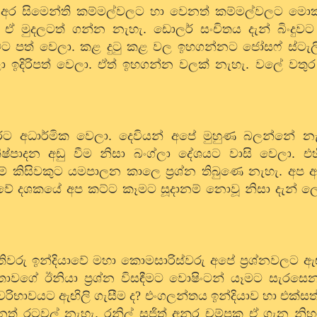
ා. අර සිමෙන්ති කම්මල්වලට හා වෙනත් කම්මල්වලට මො
 මුදලටත් ගන්න නැහැ. ඩොලර් සංචිතය දැන් බිංදුව
ට පත් වෙලා. කළ දුටු කළ වල ඉහගන්නට ජෝසෆ් ස්ටැලි
දේශ්ලා ඉදිරිපත් වෙලා. ඒත් ඉහගන්න වලක් නැහැ. වලේ වත
රට අධාර්මික වෙලා. දෙවියන් අපේ මුහුණ බලන්නේ න
ාදන අඩු වීම නිසා බංග්ලා දේශයට වාසි වෙලා. එහි
. මේ කිසිවකුට යමපාලන කාලෙ ප්‍රශ්න තිබුණෙ නැහැ. අ
ත්තෑවේ දශකයේ අප කට්ට කෑමට සූදානම් නොවූ නිසා දැන්
වරු ඉන්දියාවේ මහා කොමසාරිස්වරු අපේ ප්‍රශ්නවලට ඇ
වගේ ඊනියා ප්‍රශ්න විසඳීමට වොෂිංටන් යෑමට සැරසෙන
රිභාවයට ඇඟිලි ගැසීම ද
?
එංගලන්තය ඉන්දියාව හා එක්සත
 රටවල් නැහැ. රනිල් සජිත් අනුර චම්පක ඒ ගැන නිහඬ