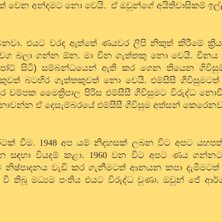
ක් වෙන අන්දමට නො වෙයි.
ඒ ඔවුන්ගේ අයිතිවාසිකම් ඉල්
වා. එයට වරද ඇත්තේ ණයවර ලිපි නිකුත් කිරීමේ ක්‍රියා
ග බලා ගන්න ඕන. මා චීන ගැත්තකු නො වෙයි. චීනය
ට් සිටි) සම්බන්ධයෙන් ඇති කර ගෙන තියෙන ගිවිසුම
ත් බටහිර ගැත්තකුවත් නො වෙයි. එම්සීසී ගිවිසුමටත් ම
ර චම්පක මෛත්‍රිපාල පිරිස එම්සීසී ගිවිසුමට විරුද්ධ නොව
න්න ඒ දෙසැම්බරයේ එම්සීසී ගිවිසුම අත්සන් කෙරෙනව
රටක් වීම.
1948
අප යම් නිදහසක් ලබන විට අපට යහපත් 
යන සඳහා වියදම් කළා.
1960
වන විට අපට ණය ගන්නට
නිෂ්පාදනය වැඩි කර ගැනීමටත් ආනයන කපා දැමීමටත් 
 වී තිබූ මධ්‍යම පංතිය එයට විරුද්ධ වුණා. ඔවුන් ජේ 