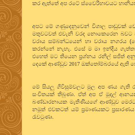
කර ඇත්තේ අප රටේ ස්වෛරීභාවයට හානිය
අපට මේ ගණුදෙනුවෙන් විශාල පාඩුවක් වෙන
මතුවටවත් එවැනි වරද නොකෙරෙන බවට ව
වරාය සම්බන්ධයෙන් හා වරාය නගරය (පෝ
කරන්නේ නැහැ. එසේ ම මා ඉන්දීය ගැත්තකුව
එහෙත් මට තියෙන ප්‍රශ්නය රනිල් සජිත් අනු
දෙකේ ආණ්ඩුව
2017
ඔක්තෝම්බරයේ ඇති නොව
මේ සියලු ගිවිසුම්වලට මුල අප ණය ගැති 
සංචිතයක් තිබුණා. ඒත් අප ඒ මුදල් ආන
බණ්ඩාරනායක මැතිණියගේ ආණ්ඩුව මෙරට 
නමුත් එවකටත් යම් ප්‍රමාණයකට ප්‍රසාරණය
රැවටුණා.