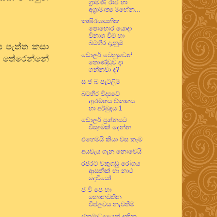
ග්‍රාමණි රාජ හා
අග්‍රාමාත්‍ය මහේන...
කෘෂිරසායනික
පොහොර යොදා
විනාශ වීම හා
බටහිර දැනුම
 පැත්ත කසා
ඩොලර් වෙනුවෙන්
පට තේරෙන්නේ
තොණ්ඩුව දා
ගන්නවා ද?
ස ජ බ පැටලීම
බටහිර විද්‍යවේ
ආරම්භය ව්කාශය
හා අර්බුදය 1
ඩොලර් ප්‍රශ්නයට
විසඳුමක් දෙන්න
එහෙමයි කියා වස කෑම
අයවැය ගැන නොවෙයි
රජරට වකුගඩු රෝගය
ආසනික් හා නාථ
දෙවියෝ
ජ වි පෙ හා
නොනවතින
විප්ලවය නැවතීම
ජනමාධ්‍යයෙන් දකින