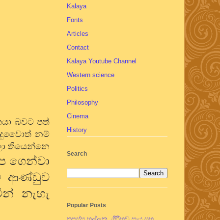
Kalaya
Fonts
Articles
Contact
Kalaya Youtube Channel
Western science
Politics
Philosophy
Cinema
යකයා බවට පත්
History
ිදුවෛාත් නම්
ෙලා තියෙන්නෙ
Search
ප ගෙන්වා
ම ආණ්ඩුව
වීන් නැහැ
Popular Posts
තපස්සු භල්ලුක, ගිරිහඬු සෑය සහ