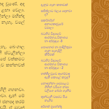
කද වුණේ. අද
දැනුම ගැන කතාවක්
ට ළඟා වෙලා.
සජිත්ලාට බලය දෙනවා
ද?
න්ලා මහින්ද
සකර්බර්ග්
ුර නැහැ. වලේ
අනාථකඳවුරේ
වමාලා
බටහිර විද්‍යාවේ
ආරම්භය,විකාශය
හා අර්බුදය -3
ැහැ. බෙංගාල
පොහොර හා පාදිලිතුමා
ගැන පැහැදිලි
 ස්ටැලින්ලා
කිරීමක්
ප අපේ වත්කමට
බටහිර විද්‍යාවේ
ආරම්භය විකාශය
 ලෙව කන්නවත්
හා අර්බුදය - 2
හත්තිලවුවෙ ආගම්වාද
ඇති කෙළේ කවුද?
නොදන්නා දෙමළෙට
ගිහින් වරිගෙ නසා
ඟිලි ගහනවා.
වලිගෙ බේරා ගැනීම
වා. දැන් මේ
තුන්වැනි වසරට පිය
නැගීම
් ජනපද තරම්
අර්හත් මහේන්ද්‍ර
යි. ඒ ඔවුන්