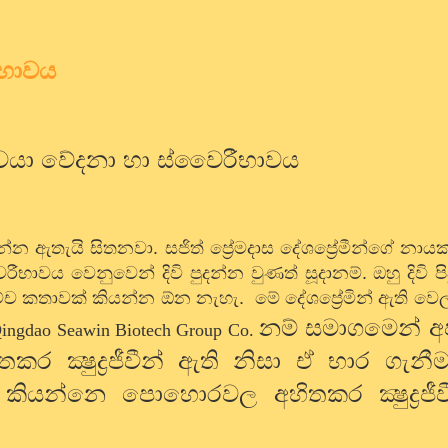
ීභාවය
්චයා වේදනා හා ස්වෛරීභාවය
ින්න ඇතැයි සිතනවා. සජිත් ප්‍රේමදාස දේශප්‍රේමීන්ගේ නා
ාවය වෙනුවෙන් දිවි පුදන්න වුණත් සූදානම්. ඔහු දිවි ප
ච්ච කතාවක් කියන්න ඕන නැහැ.
මේ දේශප්‍රේමින් ඇති ව
නම් සමාගමෙන් අ
ingdao Seawin Biotech Group Co.
ක්‍ෂුද්‍රජීවීන් ඇති නිසා ඒ භාර ගැනී
ම කියන්නෙ පොහොරවල අහිතකර ක්‍ෂුද්‍රජී