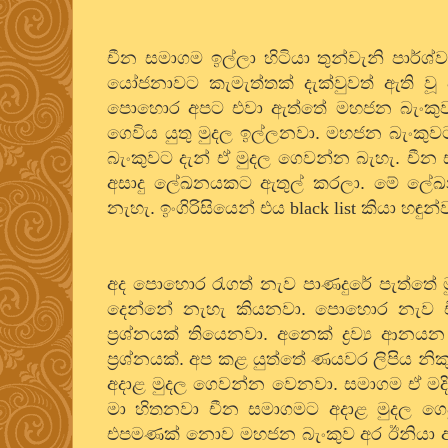
චීන සමාගම ඉල්ලා හිටියා තුන්වැනි පාර්
යෝජනාවට කැමැත්තක් දැක්වුවත් ඇති
පොහොර අපට එවා ඇත්තේ මහජන බැංකුව 
ගෙවිය යුතු මුදල ඉල්ලනවා. මහජන බැං
බැංකුවට දැන් ඒ මුදල ගෙවන්න බැහැ. චී
අසාදු ලේඛනයකට ඇතුල් කරලා. මේ ලේඛ
නැහැ. ඉංගිරිසියෙන් එය
black list
කියා හඳුන
අද පොහොර රැගත් නැව පාණදුරේ පැත්තේ 
දෙන්නේ නැහැ කියනවා. පොහොර නැව චීනය
ප්‍රශ්නයක් තියෙනවා. අනෙක් ද්‍රව්‍ය ආ
ප්‍රශ්නයක්. අප කළ යුත්තේ ණයවර ලිපිය නි
අදාළ මුදල ගෙවන්න වෙනවා. සමාගම ඒ මදි
මා හිතනවා චීන සමාගමට අදාළ මුදල ගෙව
එපමණක් නොව මහජන බැංකුව අර ඊනියා අසා