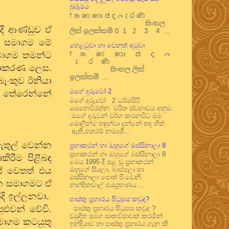
බුරුමය
෦ ෧ ෨ ෩ ෪ ෫ ෬ ෭ ෮ ෯
සිංහල
දී ආණ්ඩුව ඒ
ලිත් ඉලක්කම් 0 1 2 3 4 ...
න සමාගම මේ
හෙළටුවා හා වෙනත් අටුවා
මාගම තමන්ට
෦ ෧ ෨ ෩ ෪ ෫ ෬
෭ ෮ ෯
නොකරණ ලෙස.
සිංහල ලිත්
ඉලක්කම් ...
ැංකුව ඊනියා
මගේ දරුවෝ 2
ට තේරෙන්නේ
මගේ දරුවෝ 2 ධර්මසිරි
සෙනෙවිරත්න චරිත ස්වභාවය අනුව
මගේ දරුවන් වර්ග කරනවිට මම
මොලින්ම හඳුන්වා දුන්නේ තද හිත්
ඇති,එතරම් නම්‍යශී...
ඇතුල් වෙන්න
ප්‍රභාකරන් හා ඔහුගේ මස්සිනාලා 8
ප්‍රභාකරන් හා ඔහුගේ මස්සිනාලා 8
ිරීම පිළිබඳ
මෙය 1995 දී පළ වූ ප්‍රභාකරන්
සේ වෙතත් එය
ඔහුගේ සීයලා, බාප්පලා හා
මස්සිනාලා පොත් පිංචෙනි.
චීන සමාගමට ඒ
නන්දිකඩාල් ජයග්‍රහණය ...
ි ඉල්ලනවා.
පාස්කු ප්‍රහාරය පිටුපස කවුද?
ළුවන් වේවි.
පාස්කු ප්‍රහාරය පිටුපස කවුද ?
චමුදිත සමග සාකච්ඡාවක් කරමින්
මාගම කටයුතු
ඉන්දියාව හා පාස්කු ප්‍රහාරය ගැන කී