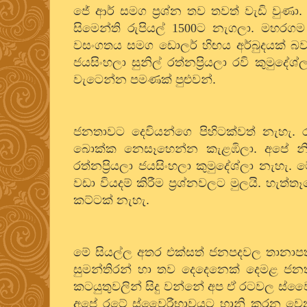
ජේ ආර් සමග ප්‍රශ්න තව තවත් වැඩි වුණ
සිමෙන්ති රුපියල්
1500
ට නැගලා. මහරගම ඒ
වසංගතය සමග ඩොලර් හිඟය අර්බුදයක් බව
ජයසිංහලා සුනිල් රත්නප්‍රියලා රවි කුමු
වැටෙන්න පමණක් පුළුවන්.
ජනතාවට දෙවියන්ගෙ පිහිටක්වත් නැහැ. 
බොක්ක නෙසෑහෙන්න කැළඹිලා. අපේ නිෂ්ප
රත්නප්‍රියලා ජයසිංහලා කුමුදේශ්ලා නැහැ
වඩා වියදම් කිරීම ප්‍රශ්නවලට මුලයි. හැ
කට්ටක් නැහැ.
මේ සියල්ල අතර එක්සත් ජනපදවල තානාපති
සුමන්තිරන් හා තව දෙදෙනෙක් දෙමළ ජනතා
කටයුතුවලින් සිදු වන්නේ අප ඒ රටවල ස්වෛ
අපේ රටේ ස්වෛරීභාවයට හානි කරන වෙනත්