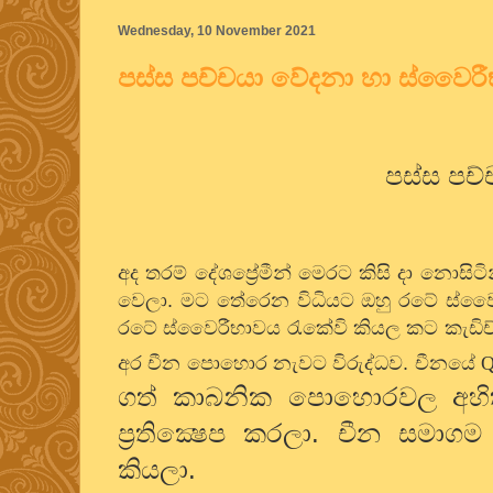
Wednesday, 10 November 2021
පස්ස පච්චයා වේදනා හා ස්වෛර
පස්ස පච
අද තරම් දේශප්‍රේමීන් මෙරට කිසි දා නොසිට
වෙලා. මට තේරෙන විධියට ඔහු රටේ ස්වෛරීභ
රටේ ස්වෛරීභාවය රැකේවි කියල කට කැඩි
අර චීන පොහොර නැවට විරුද්ධව. චීනයේ
Q
ගත් කාබනික පොහොරවල අහිතකර 
ප්‍රතික්‍ෂෙප කරලා. චීන සමාග
කියලා.