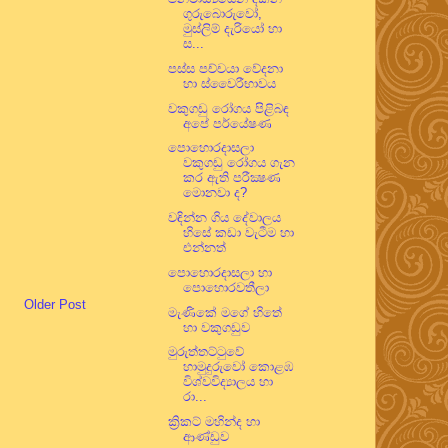
ගුරුබොරුවෝ,
මුස්ලිම් දැරියෝ හා
ස...
පස්ස පච්චයා වේදනා
හා ස්වෛරීභාවය
වකුගඩු රෝගය පිළිබඳ
අපේ පර්යේෂණ
පොහොරදාසලා
වකුගඩු රෝගය ගැන
කර ඇති පරීක්‍ෂණ
මොනවා ද?
වඳින්න ගිය දේවාලය
හිසේ කඩා වැටීම හා
එන්නත්
පොහොරදාසලා හා
පොහොරවතීලා
Older Post
මැණිකේ මගේ හිතේ
හා වකුගඩුව
මුරුත්තට්ටුවේ
හාමුදුරුවෝ කොළඹ
විශ්වවිද්‍යාලය හා
රා...
ක්‍රිකට් මහින්ද හා
ආණ්ඩුව