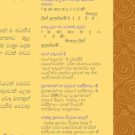
බුරුමය
෦ ෧ ෨ ෩ ෪ ෫ ෬ ෭ ෮ ෯
සිංහල
ලිත් ඉලක්කම් 0 1 2 3 4 ...
හෙළටුවා හා වෙනත් අටුවා
ෙන් ම බටහිර
෦ ෧ ෨ ෩ ෪ ෫ ෬
෭ ෮ ෯
ජනතාව
තුළ
සිංහල ලිත්
 මාත්‍රා දෙක
ඉලක්කම් ...
ෙන රටක් බවට
මගේ දරුවෝ 2
මගේ දරුවෝ 2 ධර්මසිරි
සෙනෙවිරත්න චරිත ස්වභාවය අනුව
මගේ දරුවන් වර්ග කරනවිට මම
මොලින්ම හඳුන්වා දුන්නේ තද හිත්
ඇති,එතරම් නම්‍යශී...
ටියටත් මෙරට
ප්‍රභාකරන් හා ඔහුගේ මස්සිනාලා 8
ද්‍යාවක් ලෙස
ප්‍රභාකරන් හා ඔහුගේ මස්සිනාලා 8
මෙය 1995 දී පළ වූ ප්‍රභාකරන්
 වෙද මහතුන්
ඔහුගේ සීයලා, බාප්පලා හා
මස්සිනාලා පොත් පිංචෙනි.
හිර වෛද්‍ය
නන්දිකඩාල් ජයග්‍රහණය ...
පාස්කු ප්‍රහාරය පිටුපස කවුද?
පාස්කු ප්‍රහාරය පිටුපස කවුද ?
චමුදිත සමග සාකච්ඡාවක් කරමින්
ඉන්දියාව හා පාස්කු ප්‍රහාරය ගැන කී