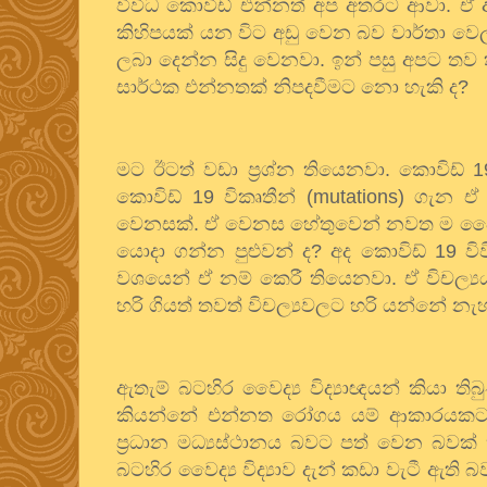
විවිධ කොවිඩ් එන්නත් අප අතරට ආවා. ඒ අ
කිහිපයක් යන විට අඩු වෙන බව වාර්තා වෙ
ලබා දෙන්න සිදු වෙනවා. ඉන් පසු අපට තව
සාර්ථක එන්නතක් නිපදවීමට නො හැකි ද
?
මට ඊටත් වඩා ප්‍රශ්න තියෙනවා. කොවිඩ්
1
කොවිඩ්
19
විකෘතීන්
(mutations)
ගැන ඒ 
වෙනසක්. ඒ වෙනස හේතුවෙන් නවත ම ජෛව
යොදා ගන්න පුළුවන් ද
?
අද කොවිඩ්
19
විව
වශයෙන් ඒ නම් කෙරී තියෙනවා. ඒ විචල්‍ය
හරි ගියත් තවත් විචල්‍යවලට හරි යන්නේ නැහ
ඇතැම් බටහිර වෛද්‍ය විද්‍යාඥයන් කියා ත
කියන්නේ එන්නත රෝගය යම් ආකාරයකට 
ප්‍රධාන මධ්‍යස්ථානය බවට පත් වෙන බව
බටහිර වෛද්‍ය විද්‍යාව දැන් කඩා වැටී ඇති 