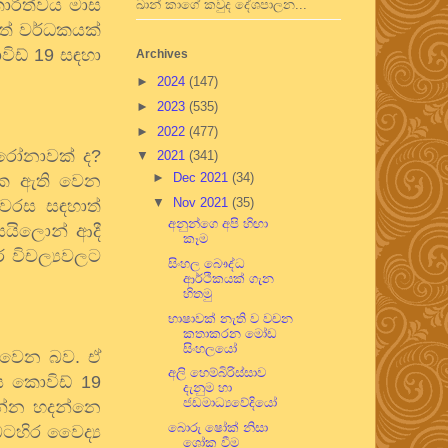
ාරීත්වය මාස
ඛාන් කාගේ කවුද දේශපාලන...
ත් වර්ධකයක්
විඩ්
19
සඳහා
Archives
►
2024
(147)
►
2023
(535)
►
2022
(477)
රෝනාවක් ද
?
▼
2021
(341)
►
Dec 2021
(34)
යක ඇති වෙන
▼
Nov 2021
(35)
වෛරස
සඳහාත්
අනුන්ගෙ අපි හිඟා
්සයිලොන් ආදී
කෑම
 විචල්‍යවලට
සිංහල බෞද්ධ
ආර්ථිකයක් ගැන
හිතමු
භාෂාවක් නැති ව වචන
කතාකරන මෝඩ
සිංහලයෝ
හි වෙන බව. ඒ
අලි හෙම්බිරිස්සාව
ය කොවිඩ්
19
දැනුම හා
ජඩමාධ්‍යවේදියෝ
න්න හදන්නෙ
බොරු ෂෝක් නිසා
බටහිර වෛද්‍ය
ශෝක වීම