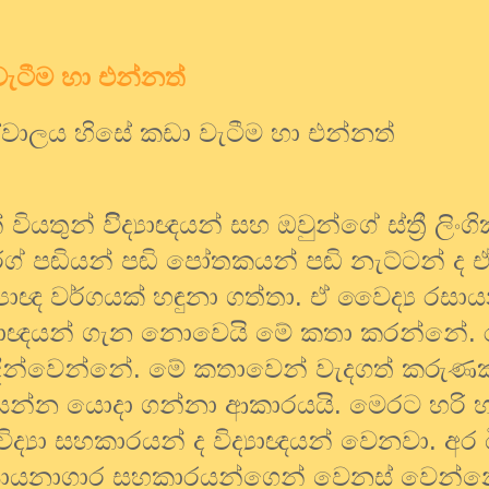
ැටීම හා එන්නත්
ේවාලය හිසේ
කඩා වැටීම හා එන්නත්
ියතුන් විිද්‍යාඥයන් සහ ඔවුන්ගේ ස්ත්‍රී ලිංග
්ග් පඬියන් පඬි පෝතකයන් පඬි නැට්ටන් ද 
ද්‍යාඥ වර්ගයක් හඳුනා ගත්තා. ඒ වෛද්‍ය රසා
ිද්‍යාඥයන් ගැන නොවෙයි මේ කතා කරන්නේ.
හැඳින්වෙන්නේ. මේ කතාවෙන් වැදගත් කරුණක්
ා යන්න යොදා ගන්නා ආකාරයයි. මෙරට හරි 
විද්‍යා සහකාරයන් ද විද්‍යාඥයන් වෙනවා. අර
රසායනාගාර සහකාරයන්ගෙන් වෙනස් වෙන්න