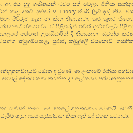
. අද එය හුදු ගණිතයක් බවට පත් වෙලා. ඊනියා තන්තුව
ිට්න් කාලයකට ඉස්සර
M Theory
තියරි (ප්‍රවාදය) කියා එ
 මහා පිපිරුම ගැන මා කියා තියෙනවා. කළු කුහර තිය
චින්තනයේ තියෙනවා. ඒ පිළිතුරුත් තවත් ප්‍රශ්නවලට පිළිත
්වවිිද්‍යාලයේ පශ්චාත් උපාධිධාරීන් දී තියෙනවා. ඔවුන්ට
 වසන්ත කටුගම්පොළ
,
සුරාජ්
,
කුමුදුමලී ජයකොඩි
,
ශෂිනි
ශ්චාත්නූතනවාදයට මොක ද වුණේ. මා ලංකාවේ ඊනියා පශ්චා
 අහවල් දේකට කතා කරන්න ද
?
ලෝකයේ පශ්චාත්නූතනත්
ය කර ගත්තේ නැහැ. අප කෙළේ අනුකරණය පමණයි. බටහි
 වැටීම ගැන අපේ පැරැන්නන් කියා ඇති දේ මතක් වෙනවා.