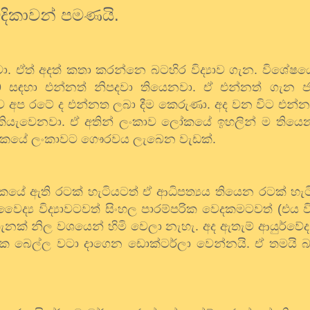
ේදිකාවන් පමණයි.
ඒත් අදත් කතා කරන්නෙ බටහිර විද්‍යාව ගැන. විශේෂය
9
සඳහා එන්නත් නිපදවා තියෙනවා. ඒ එන්නත් ගැන 
ව අප රටේ ද එන්නත ලබා දීම කෙරුණා. අද වන විට එන්නත
ව කියැවෙනවා. ඒ අතින් ලංකාව ලෝකයේ ඉහලින් ම තිය
ලෝකයේ ලංකාවට ගෞරවය ලැබෙන වැඩක්.
ලෝකයේ ඇති රටක් හැටියටත් ඒ ආධිපත්‍යය තියෙන රටක් හැ
‍ය විද්‍යාවටවත් සිංහල පාරම්පරික වෙදකමටවත් (එය වි
ැනක් නිල වශයෙන් හිමි වෙලා නැහැ. අද ඇතැම් ආයුර්වේද
 බෙල්ල වටා දාගෙන ඩොක්ටර්ලා වෙන්නයි. ඒ තමයි බට