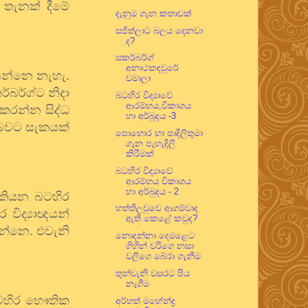
් තැනක් දීමේ
දැනුම ගැන කතාවක්
සජිත්ලාට බලය දෙනවා
ද?
සකර්බර්ග්
අනාථකඳවුරේ
කියන්නෙ නැහැ.
වමාලා
්බර්ග්ට නිදා
බටහිර විද්‍යාවේ
ආරම්භය,විකාශය
කරන්න සිද්ධ
හා අර්බුදය -3
න බවට සැකයක්
පොහොර හා පාදිලිතුමා
ගැන පැහැදිලි
කිරීමක්
බටහිර විද්‍යාවේ
ආරම්භය විකාශය
හා අර්බුදය - 2
කියන බටහිර
හත්තිලවුවෙ ආගම්වාද
 විද්‍යාඥයන්
ඇති කෙළේ කවුද?
න්නෙ. එවැනි
නොදන්නා දෙමළෙට
ගිහින් වරිගෙ නසා
වලිගෙ බේරා ගැනීම
තුන්වැනි වසරට පිය
නැගීම
බටහිර භෞතික
අර්හත් මහේන්ද්‍ර