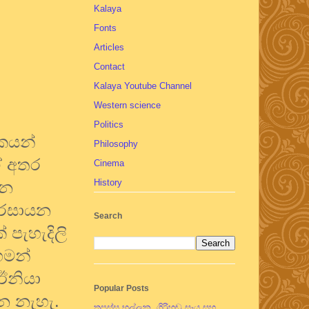
Kalaya
Fonts
Articles
Contact
Kalaya Youtube Channel
Western science
Politics
ිකයන්
Philosophy
ඒ අතර
Cinema
History
යන
 රසායන
Search
 පැහැදිලි
හමන්
 ඊනියා
Popular Posts
ෙ නැහැ.
තපස්සු භල්ලුක, ගිරිහඬු සෑය සහ