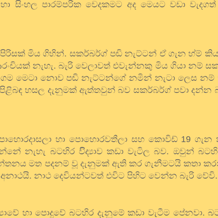
යාවට හා සිංහල පාරම්පරික වෙදකමට අද මෙයට වඩා වැදගත
 පිරිසක් මිය ගිහින්. සකර්බර්ග් පඬි නැට්ටන් ඒ ගැන හ්ම් 
ආරංචියක් නැහැ. බැරි වෙලාවත් එවැන්නකු මිය ගියා නම් සකර
ගම මෙටා නොව පඬි නැට්ටන්ගේ නමින් නැටා ලෙස නම් 
ාව පිළිබඳ හසල දැනුමක් ඇත්තවුන් බව සකර්බර්ග් පවා දන්
ොහොරදාසලා හා පොහොරවතීලා සහ කොවිඩ්
19
ගැන 
ේ නැහැ බටහිර විිද්‍යාව කඩා වැටිල බව. ඔවුන් බටහිර
ින්තනය මත පදනම් වූ දැනුමක් ඇති කර ගැනීමටයි කතා කර
නාථයි. නාථ දෙවියන්ටවත් එවිට පිහිට වෙන්න බැරි වේවි.
ද්‍යාවේ හා පොදුවේ බටහිර දැනුමේ කඩා වැටීම පේනවා. 