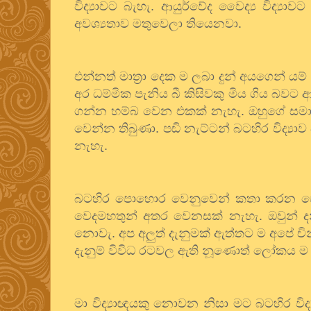
විද්‍යාවට බැහැ. ආයුර්වේද වෛද්‍ය විද්‍
අවශ්‍යතාව මතුවෙලා තියෙනවා.
එන්නත් මාත්‍රා දෙක ම ලබා දුන් අයගෙන් යම්
අර ධම්මික පැනිය බී කිසිවකු මිය ගිය බවට 
ගන්න හම්බ වෙන එකක් නැහැ. ඔහුගේ සමා
වෙන්න තිබුණා. පඬි නැට්ටන් බටහිර විද්‍ය
නැහැ.
බටහිර පොහොර වෙනුවෙන් කතා කරන ප
වෙදමහතුන් අතර වෙනසක් නැහැ. ඔවුන් දන්න
නොවැ. අප අලුත් දැනුමක් ඇත්තට ම අපේ ච
දැනුම් විවිධ රටවල ඇති නූණොත් ලෝකය ම අ
මා විද්‍යාඥයකු නොවන නිසා මට බටහිර වි