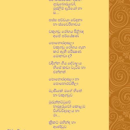
ගුරුබොරුවෝ,
මුස්ලිම් දැරියෝ හා
ස...
පස්ස පච්චයා වේදනා
හා ස්වෛරීභාවය
වකුගඩු රෝගය පිළිබඳ
අපේ පර්යේෂණ
පොහොරදාසලා
වකුගඩු රෝගය ගැන
කර ඇති පරීක්‍ෂණ
මොනවා ද?
වඳින්න ගිය දේවාලය
හිසේ කඩා වැටීම හා
එන්නත්
පොහොරදාසලා හා
පොහොරවතීලා
මැණිකේ මගේ හිතේ
හා වකුගඩුව
මුරුත්තට්ටුවේ
හාමුදුරුවෝ කොළඹ
විශ්වවිද්‍යාලය හා
රා...
ක්‍රිකට් මහින්ද හා
ආණ්ඩුව