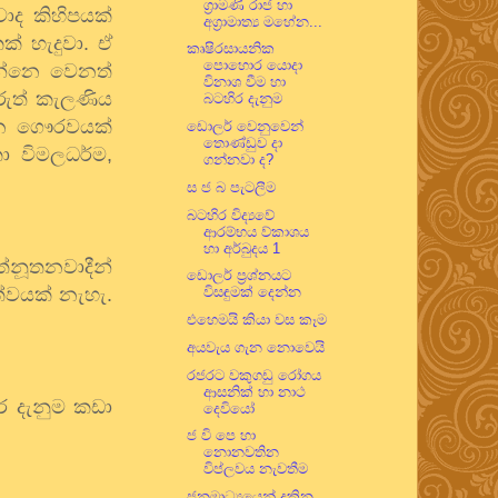
ග්‍රාමණි රාජ හා
ාද කිහිපයක්
අග්‍රාමාත්‍ය මහේන...
කක් හැදුවා. ඒ
කෘෂිරසායනික
පොහොර යොදා
ෙන්නෙ වෙනත්
විනාශ වීම හා
ුරුත් කැලණිය
බටහිර දැනුම
 කරන ගෞරවයක්
ඩොලර් වෙනුවෙන්
තොණ්ඩුව දා
කා විමලධර්ම
,
ගන්නවා ද?
ස ජ බ පැටලීම
බටහිර විද්‍යවේ
ආරම්භය ව්කාශය
හා අර්බුදය 1
ත්නූතනවාදීන්
ඩොලර් ප්‍රශ්නයට
වයක් නැහැ.
විසඳුමක් දෙන්න
එහෙමයි කියා වස කෑම
අයවැය ගැන නොවෙයි
රජරට වකුගඩු රෝගය
ආසනික් හා නාථ
ර දැනුම කඩා
දෙවියෝ
ජ වි පෙ හා
නොනවතින
විප්ලවය නැවතීම
ජනමාධ්‍යයෙන් දකින