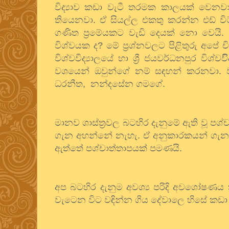
විද්‍යාව කඩා වැටී තරමක කාලයක් වෙනවා
තියෙනවා. ඒ සියල්ල එකතු කරන්න එඩ් ව
ගණිත ප්‍රමේයකට වැඩි දෙයක් නො වෙයි.
විශ්වයක ද
?
මේ ප්‍රශ්නවලට පිළිතුරු අපේ 
විශ්වවිද්‍යාලයේ හා ශ්‍රී ජයවර්ධනපුර විශ
වශයෙන් ඔවුන්ගේ නම් සඳහන් කරනවා.
ධරනීත
,
නන්දසේන ගමගේ.
මානව ශාස්ත්‍රවල බටහිර දැනුමේ ඇති වූ ප
ගැන අහන්නේ නැහැ. ඒ අනුකාරකයන් ගැන
ඇත්තේ පශ්චාත්තාපයක් පමණයි.
අප බටහිර දැනුම අවශ්‍ය පරිදි අවශෝෂණ
වැටෙන විට වඳින්න ගිය දේවාලෙ
හිසේ කඩා