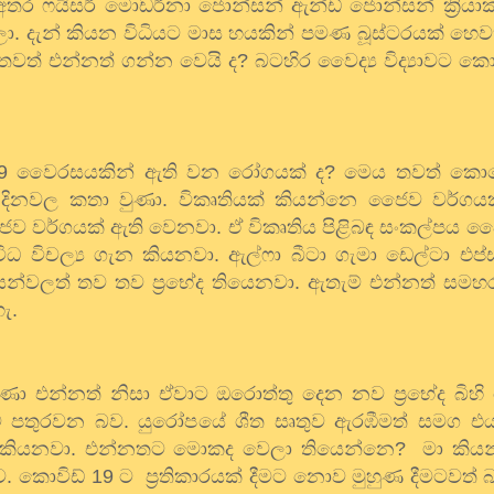
තර ෆයිසර් මොඩර්නා ජොන්සන් ඇන්ඩ් ජොන්සන් ක්‍රියාක
ලා. දැන් කියන විධියට මාස හයකින් පමණ බූස්ටරයක් හෙව
 තවත් එන්නත් ගන්න වෙයි ද
?
බටහිර වෛද්‍ය විද්‍යාවට කො
9
වෛරසයකින් ඇති වන රෝගයක් ද
?
මෙය තවත් කො
දිනවල කතා වුණා. විකෘතියක් කියන්නෙ ජෛව වර්ග
 වර්ගයක් ඇති වෙනවා. ඒ විකෘතිය පිළිබඳ සංකල්පය 
ිධ විචල්‍ය ගැන කියනවා. ඇල්ෆා බීටා ගැමා ඩෙල්ටා එප
යන්වලත් තව තව ප්‍රභේද තියෙනවා. ඇතැම් එන්නත් සමහර
ැ.
ිබුණා එන්නත් නිසා ඒවාට ඔරොත්තු දෙන නව ප්‍රභේද බි
පතුරවන බව. යුරෝපයේ ශීත සෘතුව ඇරඹීමත් සමග එ
ක් කියනවා. එන්නතට මොකද වෙලා තියෙන්නෙ
?
මා කිය
බව. කොවිඩ්
19
ට
ප්‍රතිකාරයක් දීමට නොව මුහුණ දීමටවත් 