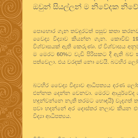
ඔවුන් සියල්ලන් ම නිවේදක නිව
පොහොර ගැන තවදුරටත් පසුව කතා කරනවා. 
වෛද්‍ය විද්‍යාව කියන්න ගැන. කොවිඩ්
1
විශ්වාසයක් ඇති කෙරුණා. ඒ විශ්වාසය අනු
ම මෙරට
60%
ට වැඩි පිරිසකට දී ඇති බ
පත්වෙලා. එය වරදක් නො වෙයි. බටහිර 
බටහිර වෛද්‍ය විද්‍යාව ආධිපත්‍යය දරණ 
එන්නත දෙන්න වෙනවා. මෙරට ආයුර්වේද වෛද්
හඳුන්වන්නෙ නැති තරමට හොඳයි) වැදගත් ත
පවා හදන්නේ අර දොස්තර නලාව කියන එක
විද්‍යා ආධිපත්‍යය.