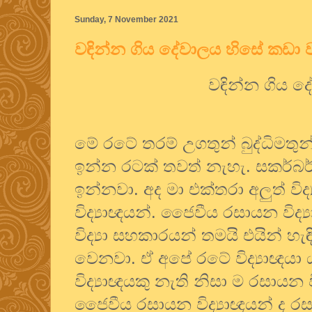
Sunday, 7 November 2021
වඳින්න ගිය දේවාලය හිසේ කඩා ව
වඳින්න ගිය ද
මේ රටේ තරම් උගතුන් බුද්ධිමතුන් ව
ඉන්න රටක් තවත් නැහැ. සකර්බර
ඉන්නවා. අද මා එක්තරා අලුත් වි
විද්‍යාඥයන්. ජෛවීය රසායන ව
විද්‍යා සහකාරයන් තමයි එයින් 
වෙනවා. ඒ අපේ රටේ විද්‍යාඥය
විද්‍යාඥයකු නැති නිසා ම රසායන 
ජෛවීය රසායන විද්‍යාඥයන් ද 