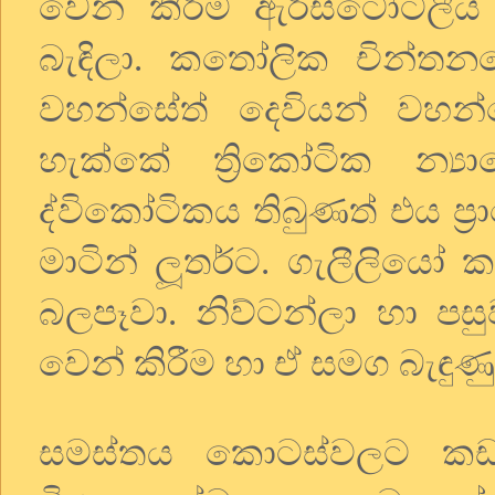
වෙන් කිරීම ඇරිස්ටෝටලීය 
බැඳිලා. කතෝලික චින්තනයෙ 
වහන්සේත් දෙවියන් වහන්ස
හැක්කේ ත්‍රිකෝටික න්‍යා
ද්විකෝටිකය තිබුණත් එය ප්
මාටින් ලූතර්ට. ගැලීලියෝ 
බලපෑවා. නිව්ටන්ලා හා පසු
වෙන් කිරීම හා ඒ සමග බැඳු
සමස්තය කොටස්වලට කඩන