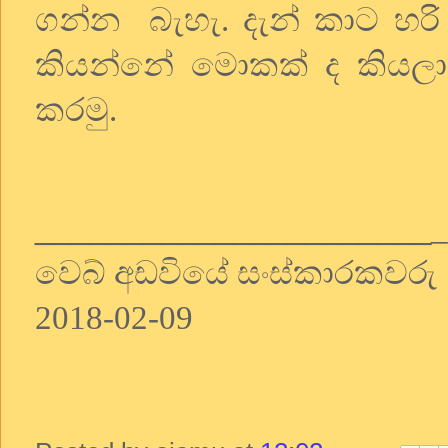
ගන්න
බැහැ. දැන් කාට හර
කියන්නේ මොකක් ද කියලා. ඒ
කරමු.
______________________
_
වෙබ් අඩවියේ සංස්කාරකවරු
2018-02-09