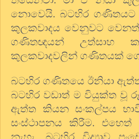
නොවෙයි. බටහිර ගණිතයට 
කුලකවාදය වෙනුවට වෙනත්
ගණිතඥයන් උත්සාහ ක
කුලකවාදවලින් ගණිතයක් ග
බටහිර ගණිතයෙ ඊනියා ඇත්ත 
බටහිර වඩාත් ම වියුක්ත වූ ර
ඇත්ත කියන සංකල්පය භාව
සංස්ථාපනය කිරීම. එහෙත් 
නැහැ. බටහිර විද්‍යාව පං