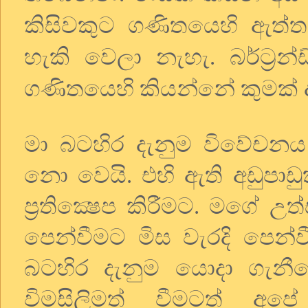
කිසිවකුට ගණිතයෙහි ඇත්ත
හැකි වෙලා නැහැ. බර්ට්‍රන
ගණිතයෙහි කියන්නේ කුමක් 
මා බටහිර දැනුම විවේචනය ක
නො වෙයි. එහි ඇති අඩුපාඩු
ප්‍රතික්‍ෂෙප කිරීමට. මගේ 
පෙන්වීමට මිස වැරදි පෙන
බටහිර දැනුම යොදා ගැනීම
විමසිලිමත් වීමටත් අප