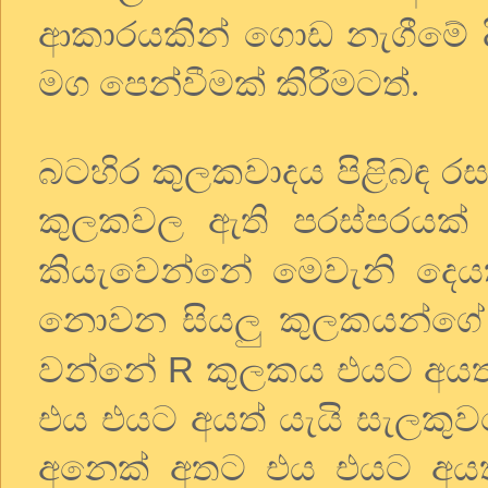
ආකාරයකින් ගොඩ නැගීමේ දී 
මග පෙන්වීමක් කිරීමටත්.
බටහිර කුලකවාදය පිළිබඳ ර
කුලකවල ඇති පරස්පරයක් 
කියැවෙන්නේ මෙවැනි දෙය
නොවන සියලු කුලකයන්ගේ කුල
R
වන්නේ
කුලකය එයට අයත් 
එය එයට අයත් යැයි සැලකු
අනෙක් අතට එය එයට අය