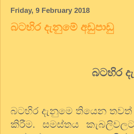
Friday, 9 February 2018
බටහිර දැනුමේ අඩුපාඩු
බටහිර දැ
බටහිර දැනුමෙ තියෙන තවත්
කිරීම. සමස්තය කැබලිවල