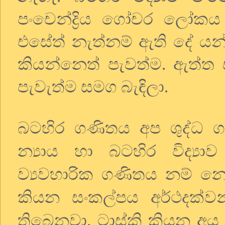
පංචෙන්ද්‍රිය ගෝචර ලෝකය 
එසේත් නැත්නම් ඇති දේ ය
කියන්නෙත් පැවත්ම. ඇත්ත
පැවැත්ම සමග බැඳිලා.
බටහිර ගණිතය අප ශුද්ධ 
න්‍යාය හා බටහිර විද්‍යාව
ව්‍යවහාරික ගණිතය නම් න
කියන සංකල්පය අර්ථදක්ව
තිබෙනවා. ටාස්කි කියන අය 