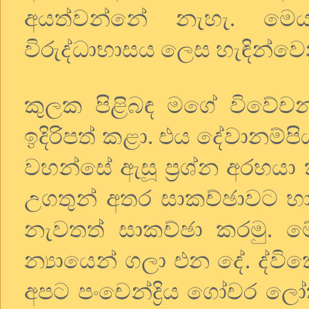
අයත්වන්නේ නැහැ. මෙ
විරුද්ධාභාසය ලෙස හැඳින්ව
කුලක පිළිබඳ මගේ විවේච
ඉදිරිපත් කළා. එය දේවානම්පි
වහන්සේ ඇසූ ප්‍රශ්න අරභය
උගතුන් අතර සාකච්ඡාවට භ
නැවතත් සාකච්ඡා කරමු. මේ
න්‍යායෙන් ගලා එන දේ. ද්ව
අපට පංචෙන්ද්‍රිය ගෝචර ල