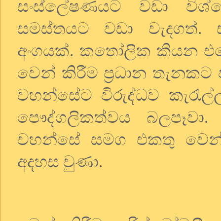
සංස්ලේෂණයට වඩා විශ්
සමස්තයට වඩා වැදගත්.
අංගයක්. කතෝලික කියන එ
වෙන් කිරීම ප්‍රධාන තැනකට 
වහන්සේට විරුද්ධව කැරැල්ල
පෞද්ගලිකත්වය බලපෑවා
වහන්සේ සමග එකතු වෙන්න
අදහස වුණා.