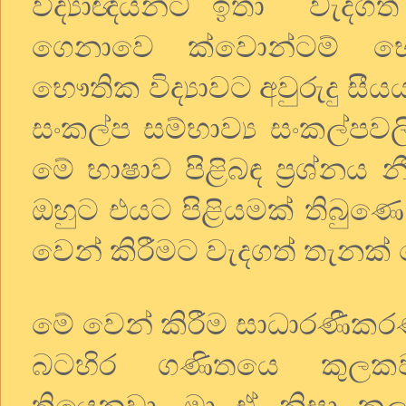
විද්‍යාඥයන්ට ඉතා
වැදගත
ගෙනාවෙ ක්වොන්ටම් භෞත
භෞතික විද්‍යාවට අවුරුදු සී
සංකල්ප සම්භාව්‍ය සංකල්පවල
මේ භාෂාව පිළිබඳ ප්‍රශ්නය 
ඔහුට එයට පිළියමක් තිබුණ
වෙන් කිරීමට වැදගත් තැනක්
මේ වෙන් කිරීම සාධාරණීක
බටහිර ගණිතයෙ කුලකවා
තියෙනවා. මා ඒ නිසා කු