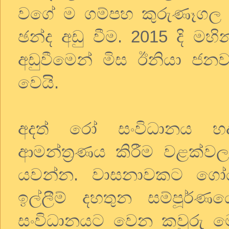
වගේ ම ගම්පහ කුරුණෑගල වැන
ඡන්ද අඩු වීම. 2015 දි මහ
අඩුවීමෙන් මිස ඊනියා ජනව
වෙයි.
අදත් රෝ සංවිධානය හ
ආමන්ත්‍රණය කිරීම වළක්ව
යවන්න. වාසනාවකට ගෝඨ
ඉල්ලීම් දහතුන සම්පූර්ණය
සංවිධානයට වෙන කවුරු ම