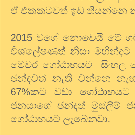
ඒ එකකටවත් ඉඩ තියන්නෙ නැ
2015 වගේ නොවෙයි මේ ගම
විශ්ලේෂණත් නිසා මහින්දට 
මෙවර ගෝඨාභයට සිංහල බ
ඡන්දවත් නැති වන්නෙ නැහ
67%කට වඩා ගෝඨාභයට 
ජනයාගේ ඡන්දත් මුස්ලිම් 
ගෝඨාභයට ලැබෙනවා.