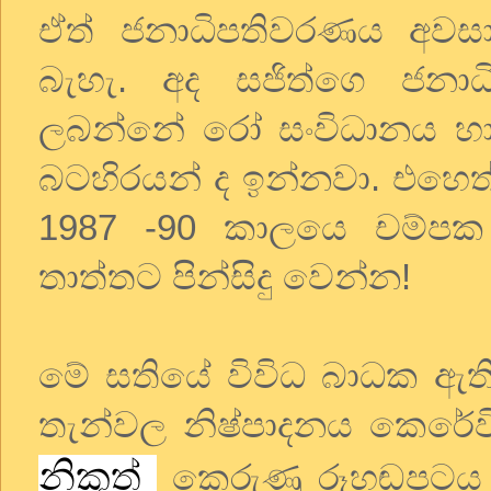
ඒත් ජනාධිපතිවරණය අවස
බැහැ. අද සජිත්ගෙ ජනාධ
ලබන්නේ රෝ සංවිධානය හා
බටහිරයන් ද ඉන්නවා. එහෙත් 
1987 -90 කාලයෙ චම්පක
තාත්තට පින්සිදු වෙන්න!
මේ සතියේ විවිධ බාධක ඇති
තැන්වල නිෂ්පාදනය කෙරේව
නිකුත්
කෙරුණු රූහඬපටය ච