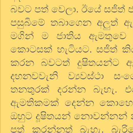
බවට පත් වෙලා. ඊයේ සජිත්
පසුබිමේ තබාගෙන අලුත් ඇඳ
මගින් ම ජාතිය ඇමතුවෙ 
කොටසක් හැටියට. සජිත් කි
කරන බවටත් දුෂිතයන්ට 
දහනවවැනි ව්‍යවස්ථා ස
තනතුරක් දරන්න බැහැ. 
ඇමතිකමක් දෙන්න කොහො
ඔහුට දූෂිතයන් නොවන්නන් 
පත් කරන්නත් බැහැ. බැරි