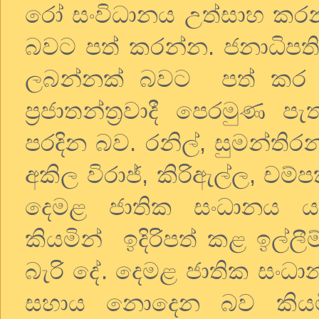
රෝ සංවිධානය උත්සාහ කරන්
බවට පත් කරන්න. ජනාධිපත
ලබන්නක් බවට පත් කර 
ප්‍රජාතන්ත්‍රවාදී පෙරමුණ 
පරදින බව. රනිල්, සුමන්තිර
අකිල විරාජ්, කිරිඇල්ල, චම්ප
දෙමළ ජාතික සංධානය යාපන
කියමින් ඉදිරිපත් කළ ඉල්ල
බැරි දේ. දෙමළ ජාතික සංධ
සහාය නොදෙන බව කියමි