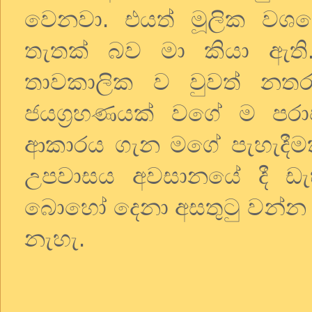
වෙනවා. එයත් මූලික වශය
තැතක් බව මා කියා ඇති. එ
තාවකාලික ව වුවත් නතර 
ජයග්‍රහණයක් වගේ ම ප
ආකාරය ගැන මගේ පැහැදීමක්
උපවාසය අවසානයේ දී ඩැ
බොහෝ දෙනා අසතුටු වන්න 
නැහැ.