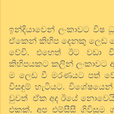
ඉන්දියාවෙන් ලංකාවට විෂ ධූ
ඒකෙන් කිහිප දෙනකු ලෙඩ වේව
වේවි. එහෙත් ඊට වඩා විස
කිහිපයකට කලින් ලංකාවට ආව
ම ලෙඩ වී මරණයට පත් වේවි
විසඳුම් හැටියට. විශේෂයෙ
වුවත් ඒක අද ඊයේ නොවෙයි 
එකක්. අප එම්සීසී ගිවිසු