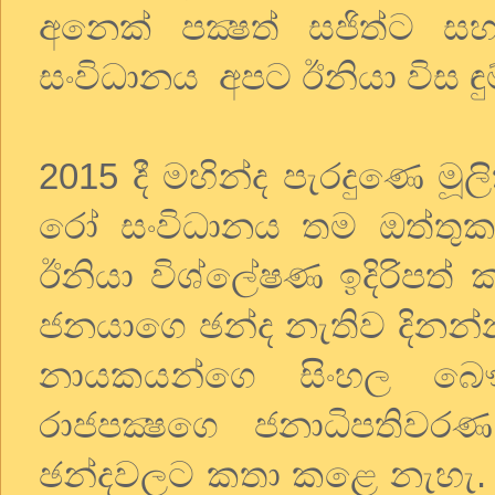
අනෙක් පක්‍ෂත් සජිත්ට 
සංවිධානය අපට ඊනියා විස ඳුම
2015 දී මහින්ද පැරදුණෙ ම
රෝ සංවිධානය තම ඔත්තුකාරය
ඊනියා විශ්ලේෂණ ඉදිරිපත
ජනයාගෙ ඡන්ද නැතිව දිනන්
නායකයන්ගෙ සිංහල බෞද
රාජපක්‍ෂගෙ ජනාධිපතිවරණ
ඡන්දවලට කතා කළෙ නැහැ. 