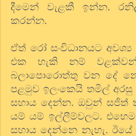
දීමෙන් වැළකී ඉන්න. රනිල
කරන්න.
ඒත් රෝ සංවිධානයට අවශ්‍
එක හැකි නම් වළක්වන
බලාපොරොත්තු වන දේ නො
පළමුව ඉලංකෙයි තමිල් අරසු
සහාය දෙන්න. ඔවුන් සජිත
යම් යම් ඉල්ලීම්වලට. එහෙම 
සහාය දෙන්නෙ නැහැ. ඊයේ