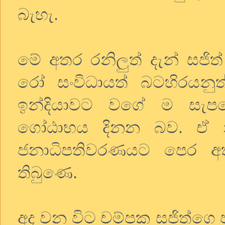
බැහැ.
මේ අතර රනිලුත් දැන් සජ
රෝ සංවිධායත් බටහිරයනුත්
ඉන්දියාවට වගේ ම සැපය
ගෝඨාභය දිනන බව. ඒ නිස
ජනාධිපතිවරණයට පෙර අත
තිබුණෙ.
අද වන විට චම්පක සජිත්ගෙ ජ