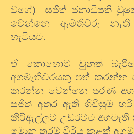
වගේ) සජිත් ජනාධිපති වු
වෙන්නෙ ඇමතිවරු නැති අ
හැටියට.
ඒ කොහොම වුනත් බැරිවෙ
අගමැතිවරයකු පත් කරන්න 
කරන්න වෙන්නෙ පරණ අගමැත
සජිත් අතර ඇති ගිවිසුම හ
කිරිඇල්ලට උඩරටට අගමැති
මොන තරම් විරිය කළත් අගමැ