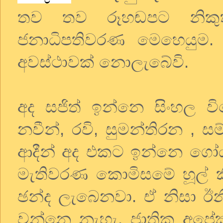
තව තව රූහඬපට නිකුත
ජනාධිපතිවරණ මෙහෙයුම. 
අවස්ථාවක් නොලැබේවි.
අද සජිත් ඉන්නෙ සිංහල වි
නවීන්, රවි, සුමන්තිරන , සම්
ආදීන් අද එකට ඉන්නෙ ගෝඨා
මැතිවරණ කොමිසමේ හූල්
ඡන්ද ලැබෙනවා. ඒ නිසා ඊන
වන්නෙ නැහැ. ජාතික අපේ