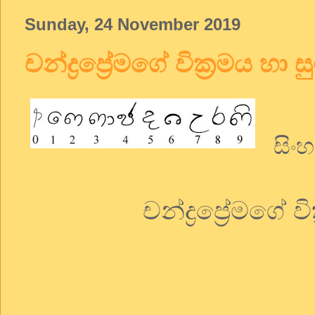
Sunday, 24 November 2019
චන්ද්‍රප්‍රේමගේ වික්‍රමය හා 
සිංහ
චන්ද්‍රප්‍රේමගේ 