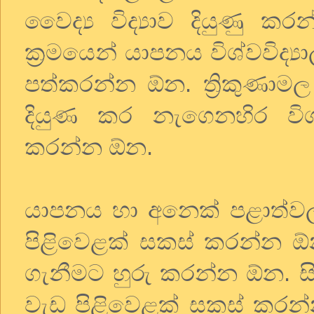
වෛද්‍ය විද්‍යාව දියුණු 
ක්‍රමයෙන් යාපනය විශ්වවිද
පත්කරන්න ඕන. ත්‍රිකුණා
දියුණ කර නැගෙනහිර විශ්
කරන්න ඕන.
යාපනය හා අනෙක් පළාත්ව
පිළිවෙළක් සකස් කරන්න 
ගැනීමට හුරු කරන්න ඕන. සිද
වැඩ පිළිවෙළක් සකස් කරන්න