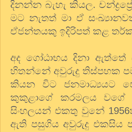
දිනන්න බැහැ කියල. චන්ද්‍රප්‍
මට නැතත් මා ඒ සංඛ්‍යානවත
ඒජන්තයකු ඉදිරිපත් කළ තර්
අද ගෝඨාභය දිනා ඇත්තේ චන්
හිතන්නේ අවුරුදු තිස්පහක
කියන විට ජනමාධ්‍යයට 
කුකුළාගේ කරමලය වගේ 
සිංහලයන් එකතු වුනේ 1956ත්
ඇති පසුගිය අවුරුදු එකස