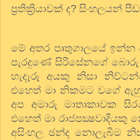
ප්‍රතික්‍රියාවක් ද? සිංහලයන්
මේ අතර පෘතුගාලයේ ඉන්න පඬ
පැරදුණේ සිරිසේනගේ බොරු න
හැදෑරූ අයකු නිසා නිව්ට
එහෙත් මා නිකමට වගේ ඇහුව
අප අමාරු මාතෘකාවක සිර
එහෙත් මා රාජපක්‍ෂවාදියකු 
අසිංහල ඡන්ද නොලැබීම න