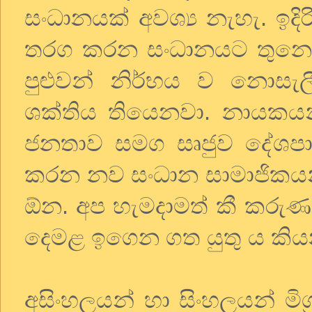
සංධානයක් අවශ්‍ය නැහැ. ඉදි
තරග කරන සංධානයට තුනෙ
පුළුවන් නිර්භය ව නොස
ශක්තිය තියෙනවා. නායකය
ජනතාව සමග සෘජුව දේශ
කරන නව සංධාන සාමාජිකයන්
ඕන. අප හැමදාමත් කී කරුණක්
දෙමළ ඉගෙන ගත යුතු ය කි
අසිංහලයන් හා සිංහලයන් මිශ