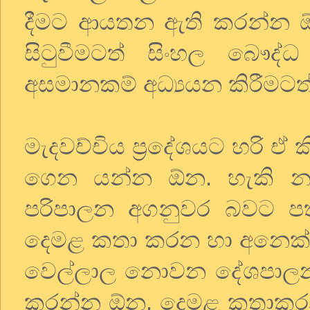
දීමට ආයතන ඇති කරන්න ඕන
සිටුවීමටත් සිංහල බෞද
අසමානකම් අධ්‍යයන කිරීම
මැදවච්චිය ප්‍රදේශයට හරි ඒ
ගෙන යන්න ඕන. හැකි නම
පරිපාලන අගනුවර බවට ප
දෙමළ කතා කරන හා අනෙක් 
වෙල්ලාල නොවන දේශපාලනඥය
කරන්න ඕන. දෙමළ කතාකරන