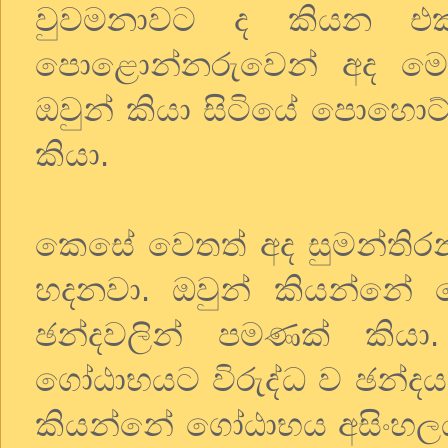
වුවමනාවට ද කියන එක
පොළොන්නරුවෙන් අද මෙස
ඔවුන් කියා සිටියේ පොහොට්ටු
කියා.
කෙසේ වෙතත් අද සුමන්තිර
හදනවා. ඔවුන් කියන්නේ 
ඡන්දවලින් පමණක් කියා
ගෝඨාභයට විරුද්ධ ව ඡන්දය 
කියන්නේ ගෝඨාභය අසිංහල