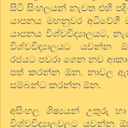
සිටි සිංහලයන් නැවත එහි 
යාපනය මහනුවර අධිවේගී ම
යාපනය විශ්වවිද්‍යාලයට, නැග
විශ්වවිද්‍යාලයට යවන්න ඕන
රජයට පවරා ගෙන නව ආකාරයක
පත් කරන්න ඕන. නාවල ඇති 
සම්බන්ධ කරන්න ඕන.
අසිංහල ශිෂ්‍යයන් උතුර
විශ්වවිද්‍යාලවලට යවන්න ඕන