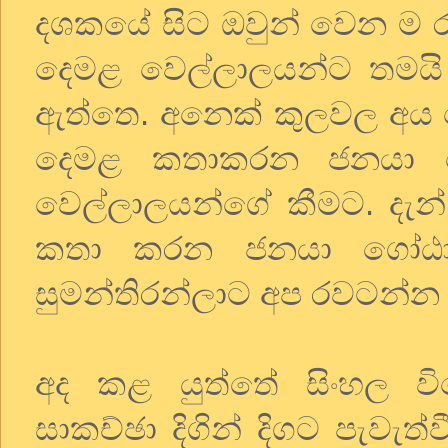
දශකයේ සිට ඔවුන් වෙන ම ර
දෙමළ වෙල්ලාලයන්ට තමය
ඇත්තෙ. අනෙක් කුලවල අය වෙ
දෙමළ කතාකරන ජනයා ග
වෙල්ලාලයන්ගේ කීමට. දැන
කතා කරන ජනයා ගෝඨාභ
සුමන්තිරන්ලාට අප රවටන්න
අද කළ යුත්තේ සිංහල ව
සාකච්ඡා දිගින් දිගට පැවැත