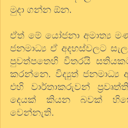
මුදා ගන්න ඕන.
ඒත් මේ යෝජනා අමාත්‍ය 
ජනමාධ්‍ය ඒ අදහස්වලට සැල
පුවත්පතෙහි විතරයි සතිය
කරන්නෙ. විද්‍යුත් ජනමාධ්‍
එහි වාර්තාකරුවන් ප්‍රවෘත
දෙයක් කියන බවක් හිත
වෙන්නැති.