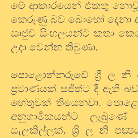
මේ ආකාරයෙන් එකතු නොවූ
කෙරුණු බව බොහෝ දෙනා
සෘජුව සිංහලයන්ට කතා කෙ
උදා වෙන්න තිබුණා.
පොළොන්නරුවේ ශ්‍රී ල නි 
ප්‍රමාණයක් සජිත්ට දී ඇති 
හේතුවක් තියෙනවා. පොළොන්න
අනුගාමිකයන්ට ලැබුණේ 
සැලකිල්ලක්. ශ්‍රී ල නි ප