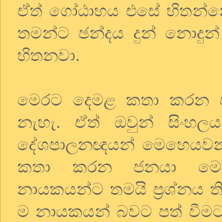
ඒත් ගෝඨාභය එසේ හිතන්නේ
තමන්ට ඡන්දය දුන් නොදුන
හිතනවා.
මෙරට දෙමළ කතා කරන ජනය
නැහැ. ඒත් ඔවුන් සිංහල
දේශපාලනඥයන් මෙහෙයවන
කතා කරන ජනයා මෙහ
නායකයන්ට තමයි ප්‍රශ්නය ත
ම නායකයන් බවට පත් වීමට