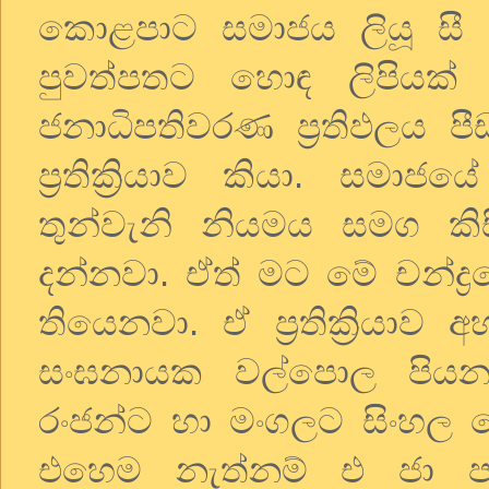
කොළපාට සමාජය ලියූ සී ඒ චන
පුවත්පතට හොඳ ලිපියක්
ජනාධිපතිවරණ ප්‍රතිඵලය ප
ප්‍රතික්‍රියාව කියා. සමාජයේ
තුන්වැනි නියමය සමග කි
දන්නවා. ඒත් මට මේ චන්ද්‍රප්‍ර
තියෙනවා. ඒ ප්‍රතික්‍රියාව
සංඝනායක වල්පොල පියනන
රංජන්ට හා මංගලට සිංහල බෞද
එහෙම නැත්නම් එ ජා ප