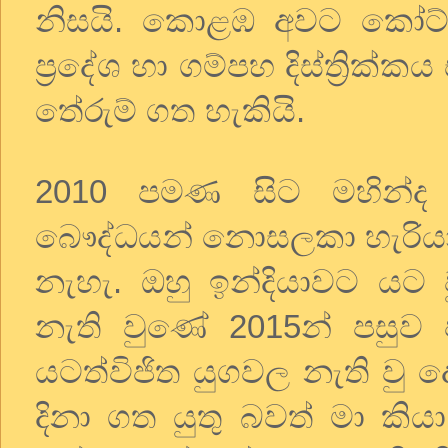
නිසයි. කොළඹ අවට කෝට්
ප්‍රදේශ හා ගම්පහ දිස්ත්‍රි
තේරුම් ගත හැකියි.
2010 පමණ සිට මහින්ද 
බෞද්ධයන් නොසලකා හැරියා
නැහැ. ඔහු ඉන්දියාවට යට ව
නැති වුණේ 2015න් පසුව
යටත්විජිත යුගවල නැති වු 
දිනා ගත යුතු බවත් මා කිය