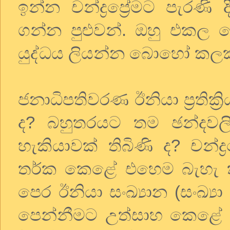
ඉන්න චන්ද්‍රප්‍රේමට පැරණි
ගන්න පුළුවන්. ඔහු එක
යුද්ධය ලියන්න බොහෝ කල
ජනාධිපතිවරණ ඊනියා ප්‍රතික
ද? බහුතරයට තම ඡන්දවල
හැකියාවක් තිබිණි ද? චන්ද
තර්ක කෙළේ එහෙම බැහැ ක
පෙර ඊනියා සංඛ්‍යාන (සංඛ්
පෙන්නීමට උත්සාහ කෙළේ 