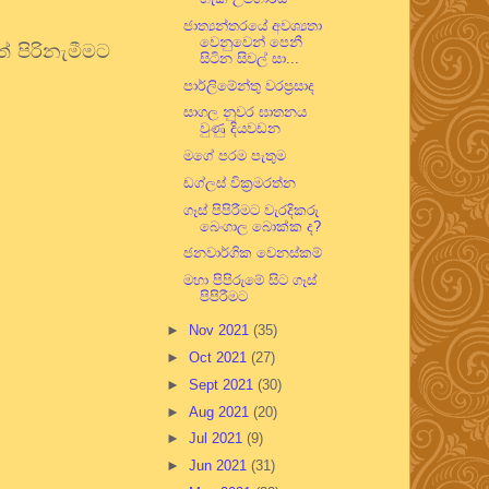
ජාත්‍යන්තරයේ අවශ්‍යතා
වෙනුවෙන් පෙනී
් පිරිනැමීමට
සිටින සිවල් සා...
පාර්ලිමේන්තු වරප්‍රසාද
සාගල නුවර ඝාතනය
වුණු දියවඩන
මගේ පරම පැතුම
ඩග්ලස් වික්‍රමරත්න
ගෑස් පිපිරීමට වැරදිකරු
බෙංගාල බොක්ක ද?
ජනවාර්ගික වෙනස්කම්
මහා පිපිරුමේ සිට ගෑස්
පිපිරීමට
►
Nov 2021
(35)
►
Oct 2021
(27)
►
Sept 2021
(30)
►
Aug 2021
(20)
►
Jul 2021
(9)
►
Jun 2021
(31)