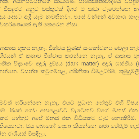
්. අයින්ස්ටයින්ගෙ සාධාරණ සාපේක්‍ෂතාවාදයෙ විසඳු
ලා. ඒ විසඳුමට අනුව වස්තුවක් දිගට ම කඩා වැටෙන්නෙ න
ද්‍රය දෙසට ඇදී යැම නවතිනවා. එසේ වන්නේ අවකාශ කාලය
ිකර්ෂණයක් ඇති කෙරෙන නිසා.
 ආකාස භූතය නැහැ. විශ්වය වුණත් සංකෝචනය වෙලා නැව
හිරයන් ඒ කතාව විශ්වාස කරන්නෙ නැහැ. ඒ ආකාස භූ
ිිද්‍යාවෙ අඳුරු ද්‍රව්‍යය
(dark matter)
අඳුරු ශක්තිය
(d
ිතන්නෙ. වසන්ත කටුගම්පළ
,
ශෂිනිකා විමලධර්ම
,
කුමුදුම
හෙමවත් හරියන්නෙ නැහැ. එයට ප්‍රධාන හේතුව එහි වි
වීම. සියළු ගෙඩි පොළොවට වැටෙනව වගේ මනස් එක 
ට හේතුව අපේ මනස් එක විධියකට වැඩ නොකිරීම.
 තියෙනවා. ඔය බොහෝ දෙනා කියන්නෙ තමා තේරුම් ගැන
න රාශියක් විසඳිලා.