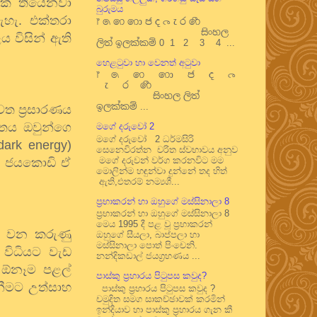
මක් තියෙනවා
බුරුමය
ැහැ. එක්තරා
෦ ෧ ෨ ෩ ෪ ෫ ෬ ෭ ෮ ෯
සිංහල
 විසින් ඇති
ලිත් ඉලක්කම් 0 1 2 3 4 ...
හෙළටුවා හා වෙනත් අටුවා
෦ ෧ ෨ ෩ ෪ ෫ ෬
෭ ෮ ෯
සිංහල ලිත්
ඉලක්කම් ...
ත ප්‍රසාරණය
තය ඔවුන්ගෙ
මගේ දරුවෝ 2
මගේ දරුවෝ 2 ධර්මසිරි
ark energy)
සෙනෙවිරත්න චරිත ස්වභාවය අනුව
මගේ දරුවන් වර්ග කරනවිට මම
ලී ජයකොඩි ඒ
මොලින්ම හඳුන්වා දුන්නේ තද හිත්
ඇති,එතරම් නම්‍යශී...
ප්‍රභාකරන් හා ඔහුගේ මස්සිනාලා 8
ප්‍රභාකරන් හා ඔහුගේ මස්සිනාලා 8
මෙය 1995 දී පළ වූ ප්‍රභාකරන්
ෂය වන කරුණු
ඔහුගේ සීයලා, බාප්පලා හා
මස්සිනාලා පොත් පිංචෙනි.
විධියට වැඩ
නන්දිකඩාල් ජයග්‍රහණය ...
 ඕනෑම පළල්
පාස්කු ප්‍රහාරය පිටුපස කවුද?
ීමට උත්සාහ
පාස්කු ප්‍රහාරය පිටුපස කවුද ?
චමුදිත සමග සාකච්ඡාවක් කරමින්
ඉන්දියාව හා පාස්කු ප්‍රහාරය ගැන කී