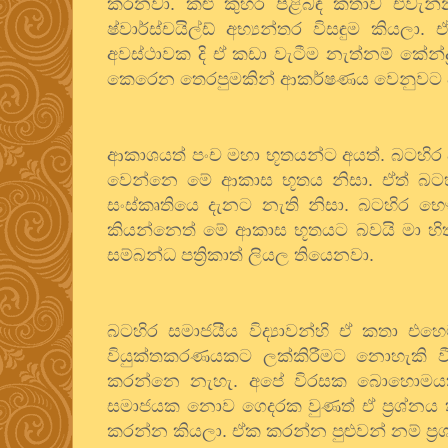
කරනවා. කළු කුහර පිළිබඳ කතාව එවැන්නක
ෂ්වාර්ස්චයිල්ඩ් අභ්‍යන්තර විසඳුම කිය
අවස්ථාවක දි ඒ කඩා වැටීම නැත්නම් කේන්
කෙරෙන තෙරපුමකින් ආකර්ෂණය වෙනුවට ව
ආකාශයත් පංච මහා භූතයන්ට අයත්. බටහිර
වෙන්නෙ මේ ආකාස භූතය නිසා. ඒත් බට
සංස්කෘතියෙ දැනට නැති නිසා. බටහිර භෞතික ව
කියන්නෙත් මේ ආකාස භූතයට බවයි මා හ
සම්බන්ධ පත්‍රිකාත් ලියල තියෙනවා.
බටහිර සමාජයීය විද්‍යාවන්හි ඒ කතා එ
වියුක්තකරණයකට ලක්කිරීමට නොහැකි 
කරන්නෙ නැහැ. අපේ විරසක බොහොමයක
සමාජයක නොව ගෙදරක වුණත් ඒ ප්‍රශ්නය
කරන්න කියලා. ඒක කරන්න පුළුවන් නම් ප්‍රශ්