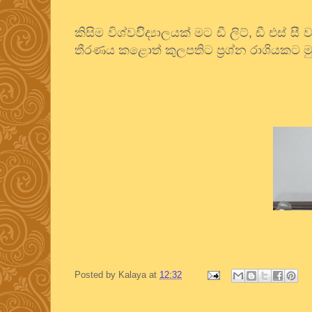
කිසිම විශ්වවිිද්‍යාලයක් මට ඩී ලිට්
,
ඩී එස් සී
තීරණය කළොත් කුලපතිට ප්‍රශ්න රාශිය
Posted by
Kalaya
at
12:32