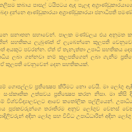
කලිසම කබාය පාසල් ටයිපටය ඇඳ පැලඳ අග්‍රාණ්ඩුකාරයාග
දා දුන්නෙ ආණ්ඩුකාරයා අග්‍රාණ්ඩුකාරයා ජනාධිපති පමණය
්නෙ සනාතන සභාවෙන්. පාලක මණ්ඩලය එය අනුමත කළ
ින් සහතිකය ලැබුණත් ඒ ලැබෙන්නෙ කුලපති වෙනුවෙන
ෙනත් අයකුට පවරන්න. ඒත් ඒ තැනැත්තා උපාධි සහතිකය දෙ
ධිය ලබා ගන්නවා නම් කුලපතිගෙන් ලබා ගැනීම ප්‍රතික්‍
 ඒ කුලපති වෙනුවෙන් දෙන සහතිකයක්.
ම් ගොපල්ලව ප්‍රතික්‍ෂෙප කිරීමට නො වෙයි. මා ලෝගු ඇ
ංස්කෘතික උත්සවය ප්‍රතික්‍ෂෙප කරන නිසා. මා කිසි 
 විශ්වවිද්‍යාලවලට ආවෙ කතෝලික පල්ලියෙන්. උපාධිය
යෙ පූජකවරුන්ගෙ තරාතිරම අනුව ලෝගුව වෙනස් ව
පාදිලිවරුන් අඳින ලෝගු සහ විවිධ උපාධිධාරීන් අඳින ලෝ