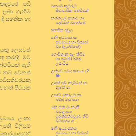
 කඳවුරෙ පඬි
මනමේ කුමරුට
සීමාවාසික පත්වීමක්
් ලබා ගැනීම
නත්තලේ කතාව හා
 දි සහතික හා
දෙවියන් වහන්සේ
සහතික අවුල
ෂාෆි අධ්‍යාපනය
ජඩමාධ්‍ය හා විස්සේ
විස (දැන්වීමක්)
රයකු ලෙසවත්
ගොවිතැන අල කිරීම
තු කරද්දි මට
හා බටහිර බම්බු
උපාධිය
ගෝට්ටියක් ඇති
උත්සව සමය කාගෙ ද?
‍ය නම් වෙනත්
😁
ාධිපතිවරයකු
උගත් පඬි නැට්ටන් හා
වෙනත් පිඨයක
නූගත් මා
උපාධි කෝළම හා
බම්බු මාන්නෙ
යන එන මං නැති
වමාලාගෙ
මුරුත්තේට්ටුවෙ හිමි
ිමුඛයෙ. ලංකා
වර්ජනය ග...
පති විලියම්
ෂාෆි අධ්‍යාපනය
්ඩුකාරයාගෙන්
ජඩමාධ්‍ය හා විස්සේ