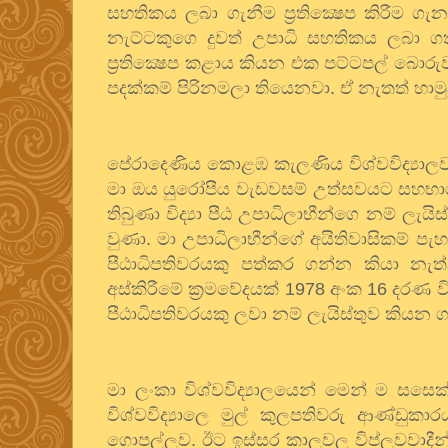
සහතිකය ලබා ගැනීම ප්‍රතික්‍ෂෙප කිරීම ග
නැට්ටකුගෙ දුවත් උපාධි සහතිකය ලබා ගත
ප්‍රතික්‍ෂෙප කළාය කියන එක පට්ටපල් බොරු
පදක්කම් පිරිනමලා තියෙනවා. ඒ නැතත් හා
පේරාදෙණිය කොළඹ කැලණිය විශ්වවිද්‍යාලව
මා ඔය යුරෝපීය වැඩවසම් උත්සවයට සහභාගි ව
තිබුණා විද්‍යා පීඨ උපාධිලාභීන්ගෙ නම් ලැයිස
වුණා. මා උපාධිලාභීන්ගේ අයිතිවාසිකම් පැ
පීඨාධිපතිවරයකු පත්කර ගන්න කියා නැත්
අස්කිරීමේ ක්‍රමවේදයක්
1978
අංක
16
දරණ වි
පීඨාධිපතිවරයකු ලවා නම් ලැයිස්තුව කියන ග
මා ලංකා විශ්වවිද්‍යාලයෙන් මෙන් ම සසෙක
විශ්වවිද්‍යාලෙ මුල් කුලපතිවරු ආණ්ඩුකාර
ගොපල්ලව. ඊට ඉස්සර කාලවල විප්ලවවාදීන් 