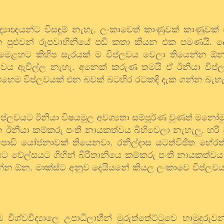
ද්‍යාඥයන්ට විසඳුම් නැහැ. ලංකාවෙත් කාණුවක් කාණුවක්
න්න පුළුවන් රූපවාහිනියේ පඬි කතා කියන එක පමණයි. 
 මෙළහට කිහිප සැරයක් ම විප්ලවය වෙලා තියෙන්න ඕන. 
ලවය ඇවිල්ල නැහැ. අනෙක් කරුණ තමයි ඒ ඊනියා විප්ල
හෙම විප්ලවයක් එන බවක් බටහිර රටකදි දැක ගන්න බැහැ
ිප්ලවයට ඊනියා විෂයමුල අවශ්‍යතා සම්පූර්ණ වුණත් මනෝම
ඊනියා කම්කරු පංති නායකත්වය බිහිවෙලා නැහැලු. හරි ව
ඩි යෝජනාවක් තියෙනවා. රනිල්දාස යටත්විජිත හේරත
වේල්සයට ගිහින් බිරිතානියෙ කම්කරු පංති නායකත්වය
න්න ඕන. මාක්ස්ට අනුව දෙයියනේ කියල ලංකාවෙ විප්ලවය 
විද්‍යාලෙ උපාධිලාභීන් මුරුත්තේට්ටුවෙ හාමුදුරුවන