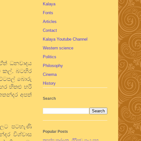
Kalaya
Fonts
Articles
Contact
Kalaya Youtube Channel
Western science
Politics
ඒ්ත් ධනවාදය
Philosophy
කල්. බටහිර
Cinema
පට්ටපල් බොරු
History
හර හිතළු හරි
කතන්දර අපත්
Search
රවලට පටහැණි
Popular Posts
දර විශ්වාස
තපස්සු භල්ලුක, ගිරිහඬු සෑය සහ