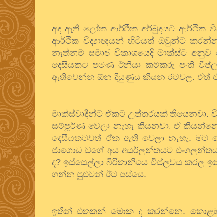
අද ඇති ලෝක ආර්ථික අර්බුදයට ආර්ථික වි
ආර්ථික විද්‍යාඥයන් හිටියත් ඔවුන්ට කර
නැත්නම් සමාජ විකාශයෙදි මාක්ස්ට අනුව
දෙසියකට පමණ ඊනියා කම්කරු පංති විප්
ඇතිවෙන්න ඕන දියුණුය කියන රටවල. ඒත් එ
මාක්ස්වාදීන්ට ඒකට උත්තරයක් තියෙනවා. ව
සම්පූර්ණ වෙලා නැහැ කියනවා. ඒ කියන්නෙ 
දෙසීයකටවත් ඒක ඇති වෙලා නැහැ. මට පො
ජාගොඩ වගේ අය අයර්ලන්තයට එංගලන්තයට 
ද
?
ඉස්සෙල්ලා බිරිතානියෙ විප්ලවය කරල ඉ
ගන්න පුළුවන් ඊට පස්සෙ.
ඉතින් එතකන් මොක ද කරන්නෙ. කොළඹ විශ්ව