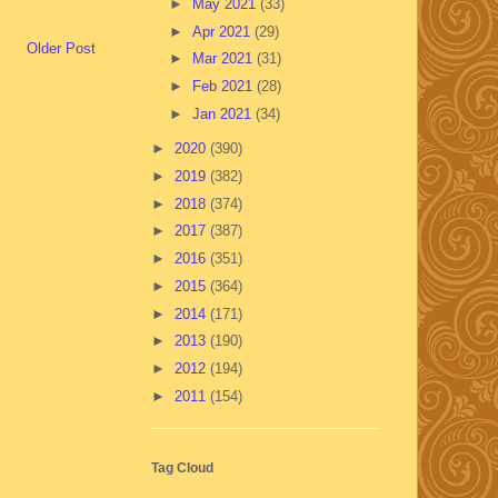
►
May 2021
(33)
►
Apr 2021
(29)
Older Post
►
Mar 2021
(31)
►
Feb 2021
(28)
►
Jan 2021
(34)
►
2020
(390)
►
2019
(382)
►
2018
(374)
►
2017
(387)
►
2016
(351)
►
2015
(364)
►
2014
(171)
►
2013
(190)
►
2012
(194)
►
2011
(154)
Tag Cloud