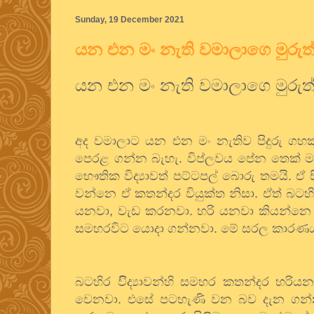
Sunday, 19 December 2021
යන එන මං නැති වමාලාගෙ මුරුත
යන එන මං නැති වමාලාගෙ මුරුත
අද වමාලාට යන එන මං නැතිව පිදුරු ගහක
පෙරළ ගන්න බැහැ. විප්ලවය පේන තෙක් 
භෞතික විද්‍යාවත් පට්ටපල් බොරු තමයි. ඒ 
වන්නෙ ඒ කතන්දර වියුක්ත නිසා. ඒත් බටහිර 
යනවා
,
වැඩ කරනවා. හරි යනවා කියන්නෙ 
සමහරවිට යොදා ගන්නවා. මේ සරල කාරණය
බටහිර විිද්‍යාවන්හි සමහර කතන්දර හර
වෙනවා. එසේ පටහැණි වන බව දැන ගන්