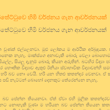
්තේට්ටුවෙ හිමි වර්ජනය ගැන ආවර්ජනයක්
්තේට්ටුවෙ හිමි වර්ජනය ගැන ආවර්ජනයක්
 වුණත් එල්ලෙනවා. මුළු ලෝකය ම ආර්ථික අර්බුදයක. 
මානෙක නැහැ. මාක්ස්ගෙ අනාවැකි බොරු වෙලා බොහොම 
සියල්ල
,
සියලු දැනුම් බොරු කියන අරුතින්. බටහිර විද්‍යා 
භෞතික විද්‍යාව ඇතුළු ඊනියා ස්වාභාවික විද්‍යාවන්හි සම
හරි බව නො වෙයි. හරි යන හිතළු කතන්දර වෙනවා. ඒ 
 පඬි නැට්ටන් බොහෝ දෙනකුට තේරෙන්නෙ නැහැ.
ියන බව පේන්න තියෙනවා. ඒත් ඒවා එහි මූලික කතන්ද
නට නොහැකි වුණා ම හරියන බව පේන්න තියෙන කතන්