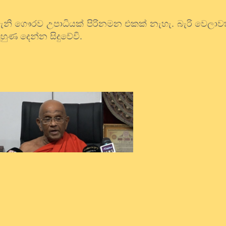
 වැනි ගෞරව උපාධියක් පිරිනමන එකක් නැහැ. බැරි වෙලාවත
කට මුහුණ දෙන්න සිදුවේවි.