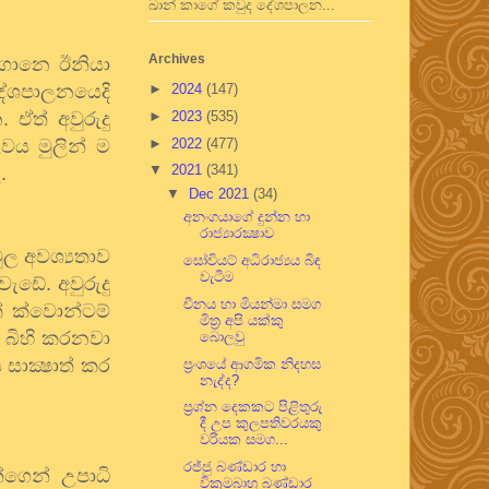
ඛාන් කාගේ කවුද දේශපාලන...
Archives
 ගානෙ ඊනියා
දේශපාලනයෙදි
►
2024
(147)
ඒත් අවුරුදු
►
2023
(535)
වය මුලින් ම
►
2022
(477)
▼
2021
(341)
.
▼
Dec 2021
(34)
අනංගයාගේ දුන්න හා
රාජ්‍යාරක්‍ෂාව
ුල අවශ්‍යතාව
සෝවියට් අධිරාජ්‍යය බිඳ
වැටීම
ැඩේ. අවුරුදු
චීනය හා මියන්මා සමග
් ක්වොන්ටම්
මිත්‍ර අපි යක්කු
 බිහි කරනවා
බොලවු
සාක්‍ෂාත් කර
ප්‍රංශයේ ආගමික නිදහස
නැද්ද?
ප්‍රශ්න දෙකකට පිළිතුරු
දී උප කුලපතිවරයකු
වරියක සමග...
රජ්ජු බණ්ඩාර හා
්ගෙන් උපාධි
වික්‍රමබාහු බණ්ඩාර