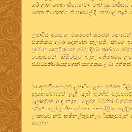
හරි ලබා ගෙන තියෙනවා. මාත් සුදු කමිසය 
ගෙන තියෙනවා. ඒ පාසලේ දී. පාසලේ තෑගි බෙ
උපාධිය අවසාන වශයෙන් සම්මත කෙරෙන
සහතිකය ලබා දෙන්නෙ කුලපති. කාගෙ අත
පුළුවන් සහතික පත් බෙදා දීමේ කාර්යය ව
වෙනුවෙන්. කිසිවකුට බැහැ අභිමුඛයෙ උපා
පීඨාධිපතිවරයකුගෙන් සහතිකය ලබා ගත්තත්
මා අනභිමුඛයෙන් උපාධිය ලබා ගත්තෙ විලිය
නූතනත්වයටත් ලැබී ඇති බටහිර වැඩවසම් ස
ලෝගුවක් ඇඳ නැහැ. ලෝගු බටහිර වැඩවසම්
වර්ණ ලෝගු තියෙන්නෙ කතෝලික පල්ලි
ලංකාවෙ නම් කාදිනල්තුමන්ලා බීස්කුවරුන් 
කරන්න.