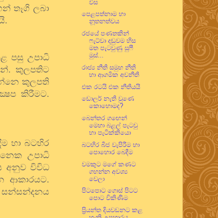
විස
ෙන් තෑගි ලබා
පෙළපත්නාම හා
ි.
නූතනත්වය
රජයේ පණතකින්
ෆැට්වා දඬුවම හිස
මත පැටවුණු සුෆී
මුස්...
 පසු උපාධි
රාජ්‍ය නීති සමුහ නීති
්. කුලපතිට
හා ආගමික අවනීති
න්නෙ කුලපති
එක රටයි එක නීතියයි
ෂෙප කිරීමට.
ඩොලර් නැති වුණෙ
කොහොමද?
බෙන්තර ගඟෙන්
මෙහා බළල් පැටවු
හා පැටික්කියො
ඳීම හා බටහිර
බටහිර බීජ වැපිරීම හා
පොහොර බෙදීම
දිනෙක උපාධි
වමකුට මගේ කණට
 අනුව විවිධ
ගහන්න අවශ්‍ය
ෙන ආකාරයට.
වෙලා
ගු සන්සන්දනය
පිටපොට ගොස් පිටට
පොට විකිණීම
ප්‍රියන්ත දියවඩනට කළ
හැකි උපහාරය