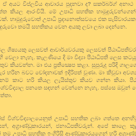
ැන ඒ අයට විප්ලවීය ආචාරය පුදනවා ද
?
සකර්බර්ග් අනාථ
්ත කියල ආරංචියි. මේ උපාධි සහතික හාමුදුරුවන්ගෙන
වක්. හාමුදුරුවොත් උපාධි ප්‍රදානොත්සවයෙ එක සැසිවාරයක
මුදුරුවො තමයි සහතිකය වෙන අයකු ලවා ලබා දෙන්නෙ.
ල ශිෂ්‍යයකු ලෙසවත් ආචාර්යවරයකු ලෙසවත් පීඨාධිපතිව
ෙලා නැහැ. කැලණියෙ දි මා විද්‍යා පීඨාධිපති ලෙස කටයු
්තුව කියවන්න. මා එය ප්‍රතික්‍ෂෙප කළා. සුපුරුදු පරිදි ගාල
හැර හරින බවට චෝදනාවක් ඉදිරිපත් වුණා. මා කිවුවා අවශ්
නම් කාට හරි කියල ලැයිස්තුව කියව ගන්න කියා. පීඨ
ශ්වවිද්‍යාල පනතෙ සඳහන් වෙන්නෙ නැහැ. පස්සෙ ඔවුන් 
ත්තා.
්ස් විශ්වවිද්‍යාලයෙනුත් උපාධි සහතික ලබා ගත්තෙ අනභ
යන්
,
අග්‍රාණ්ඩුකාරයන්
,
ජනාධිපතිවරුන්. අපේ කාලෙ කුල
තම උපාධි සහතික ඉංගිරිසි ආණ්ඩුකාරයගෙන් හරි අග්‍රාණ