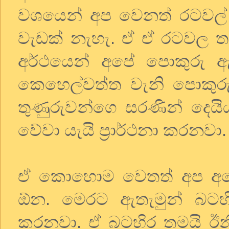
වශයෙන් අප වෙනත් රටවල
වැඩක් නැහැ. ඒ ඒ රටවල තත
අර්ථයෙන් අපේ පොකුරු 
කෙහෙල්වත්ත වැනි පොකුරු
තුණුරුවන්ගෙ සරණින් දෙයි
වේවා යැයි ප්‍රාර්ථනා කරනවා
ඒ කොහොම වෙතත් අප අපේ
ඕන. මෙරට ඇතැමුන් බටහි
කරනවා. ඒ බටහිර තමයි ඊනි