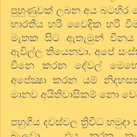
පුහුණුවක් ලබන අය බටහිර 
භාරතීය හරි වෛදික හරි ව
මැතක සිට ඇතැමුන් චීන
ඇවිල්ල තියෙනවා. අපේ සංස්
චීනෙ කරන දේවල් මෙහෙ 
අපේක්‍ෂා කරන යම් නිදහ
මානව අයිතිවාසිකම් නො වෙ
පහුගිය දවස්වල ත්‍රිවිධ හමුද
බැලුවා. එය නරක නැහැ