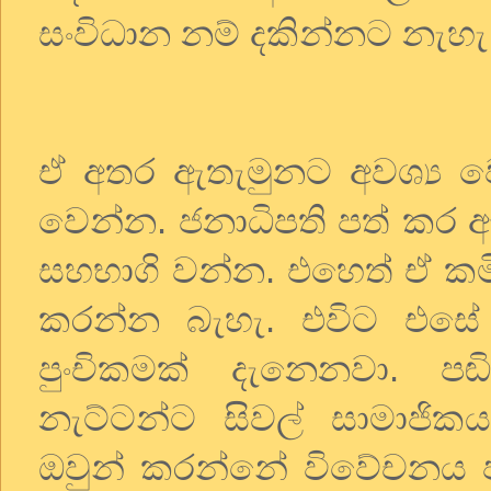
සංවිධාන නම් දකින්නට නැහැ
ඒ අතර ඇතැමුනට අවශ්‍ය 
වෙන්න. ජනාධිපති පත් කර ඇත
සහභාගි වන්න. එහෙත් ඒ කමි
කරන්න බැහැ. එවිට එස
පුංචිකමක් දැනෙනවා. 
නැට්ටන්ට සිවල් සාමාජි
ඔවුන් කරන්නේ විවේචනය 