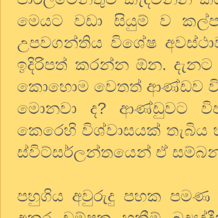
මෙයට වඩා සියුම් ව කල්
උපවගන්තිය විශේෂ අවස්ථ
ඉදිරිපත් කරන්න ඕන. දැන
කොහොම වෙතත් ආණ්ඩව විපක
මොනවා ද? ආණ්ඩුවට විපක
කෙරෙහි විශ්වාසයක් තැබිය
ස්විට්සර්ලන්තයෙන් ඒ සම්බ
පහුගිය අවුරුදු පහක පමණ 
අනුර චම්පක හකීම් බද්‍යුද්