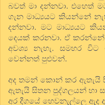
බවත් මා දන්නවා. එහෙත් මට
ගැන මාධ්‍යයට කියන්නේ නැහ
දන්නවා. මට මාධ්‍යයට කිය
දෙයක් කරනවා. ඒ කරන්නේ කුම
අවශ්‍ය නැහැ. සමහර වි
වෙන්නත් පුළුවන්.
අද තමන් කොන් කර ඇතැයි සිත
ඇතැයි සිතන පුද්ගලයන් හා 
අර දීගයේ හෙවනැල්ලෙ ඇද ද