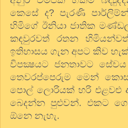
කෙසේ ද? පැරණි පාර්ලිම
හිමිගේ ඊනියා ජාතික මණ්ඩලය
කඳවුරවත් රතන හිමියන්වත්
ඉතිහාසය ගැන අපට කිව හැක
විපක්‍ෂයට ජනතාවට සේවය 
තෙවරප්පෙරුම මෙන් කොස්
පොල් ලොරියක් හරි එළවළු
බෙදන්න පුළුවන්. එකට ග
ඕනෙ නැහැ.