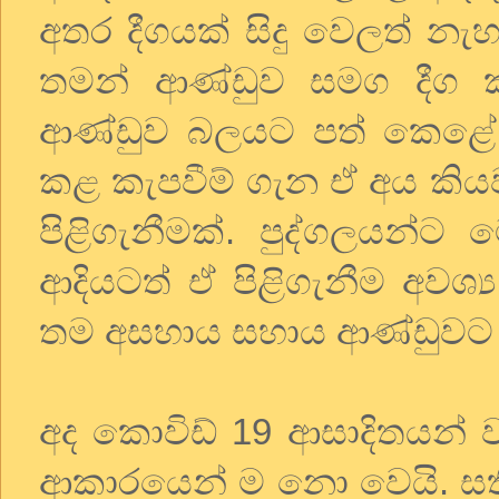
අතර දීගයක් සිදු වෙලත් නැ
තමන් ආණ්ඩුව සමග දීග 
ආණ්ඩුව බලයට පත් කෙළේ
කළ කැපවීම් ගැන ඒ අය කියව
පිළිගැනීමක්. පුද්ගලයන්ට 
ආදියටත් ඒ පිළිගැනීම අවශ්
තම අසහාය සහාය ආණ්ඩුවට 
අද කොවිඩ් 19 ආසාදිතයන් ව
ආකාරයෙන් ම නො වෙයි. සති