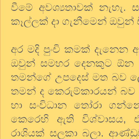
වීමේ අවශ්‍යතාවක් නැහැ. ස
කෑල්ලක් දා ගැනීමෙන් ඔවුන් 
අර මදි පුංචි කමක් දැනෙන 
ඔවුන් සමහර දෙනකුට ඕන ප්
තමන්ගේ උපදෙස් මත බව ලෝ
තමන් ද කෙරුම්කාරයන් බව ප
හා සංවිධාන තෝරා ගන්න
කෙරෙහි ඇති විශ්වාසය,
රාශියක් සලකා බලා. ආණ්ඩු