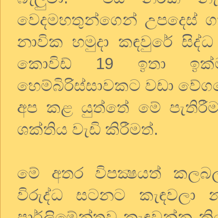
වෙදමහතුන්ගෙන් උපදෙස් ග
නාවික හමුදා කඳවුරේ සිද්
කොවිඩ් 19 ඉතා ඉක්මණ
හෙම්බිරිස්සාවකට වඩා වේගය
අප කළ යුත්තේ මේ පැතිරීම
ශක්තිය වැඩි කිරීමත්.
මේ අතර විපක්‍ෂයත් කලබ
විරුද්ධ සටනට කැඳවලා න
පාර්ලිමේන්තුව කැඳවන්න කි