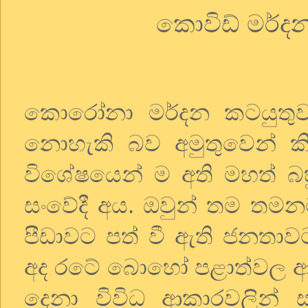
කොවිඩ් මර්
කොරෝනා මර්දන කටයුතුව
නොහැකි බව අමුතුවෙන් 
විශේෂයෙන් ම අති මහත් බ
සංවේදී අය. ඔවුන් තම ත
පීඩාවට පත් වී ඇති ජනතාවට
අද රටේ බොහෝ පළාත්වල ආහාර
දෙනා විවිධ ආකාරවලින් 