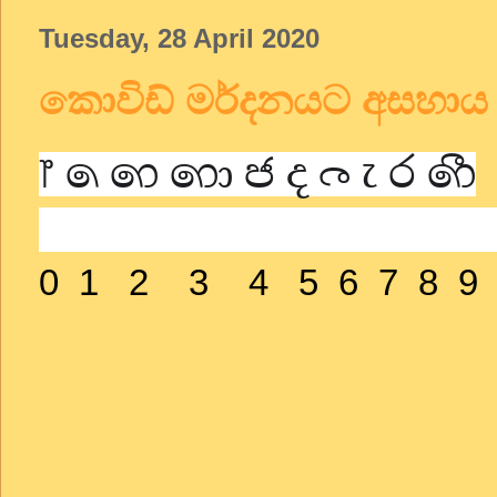
Tuesday, 28 April 2020
කොවිඩ් මර්දනයට අසහාය
෦ ෧ ෨ ෩ ෪ ෫ ෬ ෭ ෮ ෯
සිංහල ලිත
0 1 2 3 4 5 6 7 8 9