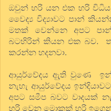
ඔවුන් හරි යන එක හරි විධි
වෛද්‍ය විද්‍යාවට පාන් කි
මතක් වෙන්නෙ අපට පාන
බටහිරින් කියන එක බව. ත
කරන්න හදනවා.
ආයුර්වේදය ඇුති වුණෙ ඉන්ද
නැහැ ආයුර්වේදය ඉන්දියාවට
අපට සමීප බවට වාදයක් නැහ
හරි වෙන මොකක් හරි ඉගෙන