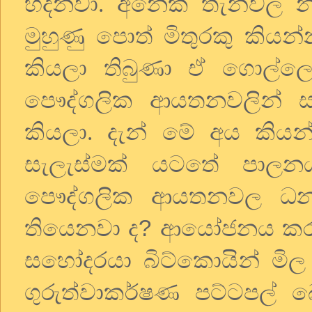
හදනවා. අනෙක් තැන්වල න
මුහුණු පොත් මිතුරකු කියන
කියලා තිබුණා ඒ ගොල්ලො
පෞද්ගලික ආයතනවලින් ස
කියලා. දැන් මේ අය කි
සැලැස්මක් යටතේ පාලන
පෞද්ගලික ආයතනවල ධනප
?
තියෙනවා ද
ආයෝජනය කරන්
සහෝදරයා බිට්කොයින් මිල 
ගුරුත්වාකර්ෂණ පට්ටපල් 