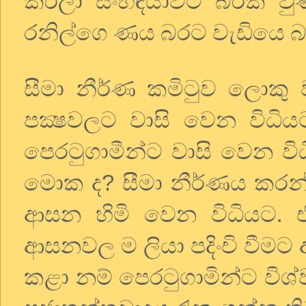
කරලා සංහිඳියාවට බරක් ව
රනිල්ගෙ ණය බරට වැඩියෙ බ
සීමා නීර්ණ කමිටුව ලොකු 
පක්‍ෂවලට වාසි වෙන විධ
පෙරටුගාමීන්ට වාසි වෙන ව
?
මොක ද
සීමා නීර්ණය කරන්
ආසන හිමි වෙන විධියට. ඒ ව
ආසනවල ම ලියා පදිංචි වීමට
කළා නම් පෙරටුගාමින්ට විශ්