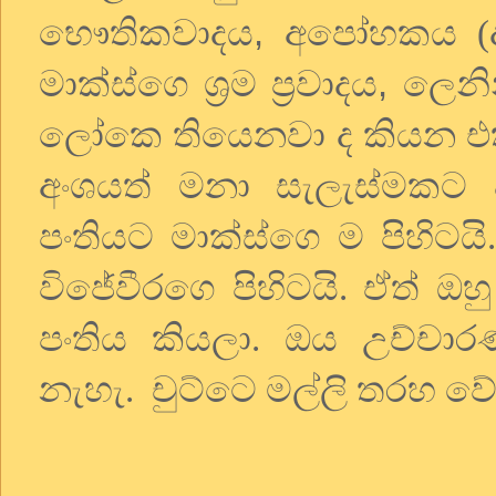
,
භෞතිකවාදය
අපෝහකය (ද
,
මාක්ස්ගෙ ශ්‍රම ප්‍රවාදය
ලෙනි
ලෝකෙ තියෙනවා ද කියන එ
අංශයත් මනා සැලැස්මකට
පංතියට මාක්ස්ගෙ ම පිහිට
විජේවීරගෙ පිහිටයි. ඒත් ඔහ
පංතිය කියලා. ඔය උච්ච
නැහැ. චුට්ටෙ මල්ලි තරහ වේ