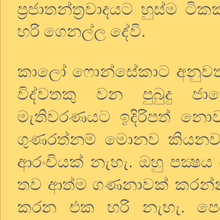
ප්‍රජාතන්ත්‍රවාදයට හුස්ම ට
හරි ගෙනල්ල දේවි.
කාලෝ ෆොන්සේකාට අනුවත්
විද්වතකු වන පුබුදු ජ
මැතිවරණයට ඉදිරිපත් නො
ගුණරත්නම් මොනව කියනව 
ආරංචියක් නැහැ. ඔහු පක්
තව ආත්ම ගණනාවක් කරන්න
කරන එක හරි නැහැ. පෙර