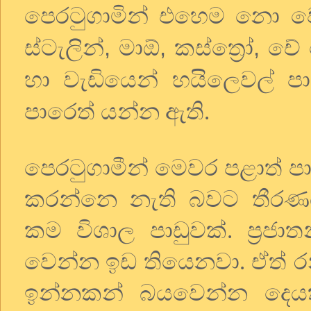
පෙරටුගාමින් එහෙම නො වෙයි
,
,
,
ස්ටැලින්
මාඕ
කස්ත්‍රෝ
චේ 
හා වැඩියෙන් හයිලෙවල් පා
පාරෙත් යන්න ඇති.
පෙරටුගාමීන් මෙවර පළාත්
කරන්නෙ නැති බවට තීරණය
කම විශාල පාඩුවක්. ප්‍රජාත
වෙන්න ඉඩ තියෙනවා. ඒත් රනි
ඉන්නකන් බයවෙන්න දෙය