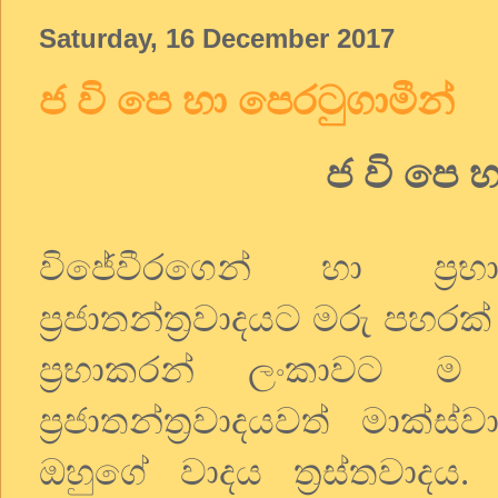
Saturday, 16 December 2017
ජ වි පෙ හා පෙරටුගාමීන්
ජ වි පෙ හ
විජේවීරගෙන් හා ප්‍ර
ප්‍රජාතන්ත්‍රවාදයට මරු පහර
ප්‍රභාකරන් ලංකාවට 
ප්‍රජාතන්ත්‍රවාදයවත් මාක්
ඔහුගේ වාදය ත්‍රස්තවාදය. 