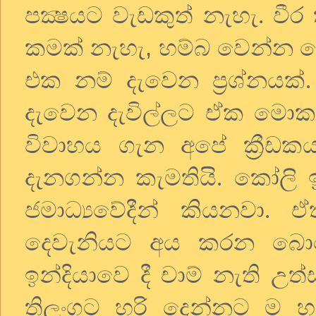
පක්‍ෂයට වැඩකුත් නැහැ. වීර
,
කමක් නැහැ
හම්බ වෙන්න 
එක නම් දැවෙන ප්‍රශ්නයක්.
දැවෙන දැවිල්ලට ඒක මොක
විවාහය ගැන අපේ ක්‍රීඩ
දැනගන්න කැමතියි. කෝලි 
ජමාධ්‍යවේදීන් කියනවා
දෙවැනියට අය කරන බො
ඉන්දියාවෙ දී චාම් නැති උත
තිලංගට හරි දෙන්නට ම හ