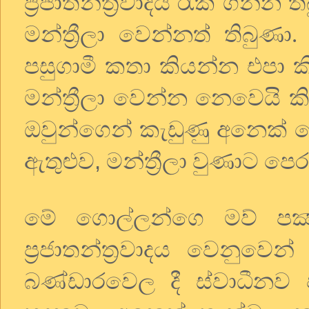
ප්‍රජාතන්ත්‍රවාදය රැක ගන්න
මන්ත්‍රීලා වෙන්නත් තිබුණා
පසුගාමී කතා කියන්න එපා
මන්ත්‍රීලා වෙන්න නෙවෙයි ක
ඔවුන්ගෙන් කැඩුණු අනෙක
,
ඇතුළුව
මන්ත්‍රීලා වුණාට පෙ
මේ ගොල්ලන්ගෙ මව් පක්
ප්‍රජාතන්ත්‍රවාදය වෙනුවෙ
බණ්ඩාරවෙල දී ස්වාධීන