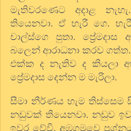
මැතිවරණෙට අදාළ නැහැ
තියෙනවා. ඒ හැරී ගෙ. හැරී
චාල්ස්ගෙ පුතා. ප්‍රේමදා
බලෙන් ආරාධනා කරව ගත්ත. ඒ
එක්ක ද නැතිව ද කියලා 
ප්‍රේමදාස දෙන්න ම මැරිලා.
සීමා නීර්ණය හැම තිස්සෙම 
නඩුවක් තියෙනවා. නඩුව ඉ
ඉවර වේවි. අඹගමුවෙ ප්‍රශ්