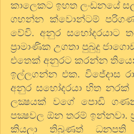
කාලෙකට ඉහත ලංඩනයේ සල්ල අ
ගහන්න ක්වොන්ටම් පරිග
වේවි. අනුර සහෝදරයාට ත
ප්‍රාමාණික උගතා පුබුදු ජා
එතෙක් අනුරට කරන්න තියෙන්
ඉල්ලගන්න එක. විජේදාස රාජ
අනුර සහෝදරයා හිත නරක් 
ලක්‍ෂයක් වගේ පොඩි ගණන
පක්‍ෂවල ඕන තරම් ඉන්නවා. 
කියලා තිබුණත් ධනපති ප