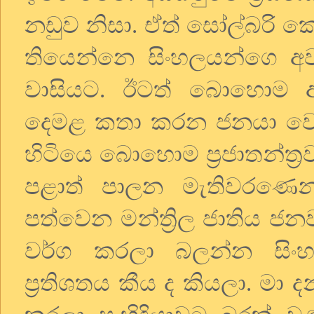
නඩුව නිසා. ඒත් සෝල්බරි ක
තියෙන්නෙ සිංහලයන්ගෙ අව
වාසියට. ඊටත් බොහොම අ
දෙමළ කතා කරන ජනයා වෙනු
හිටියෙ බොහොම ප්‍රජාතන්ත්‍
පළාත් පාලන මැතිවරණෙන
පත්වෙන මන්ත්‍රිල ජාතිය 
වර්ග කරලා බලන්න සිං
ප්‍රතිශතය කීය ද කියලා. මා ද