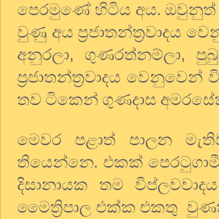
පෙරමුණේ හිටිය අය. ඔවුනුත්
වුණු අය ප්‍රජාතන්ත්‍රවාදය
,
,
අනුරලා
ගුණරත්නම්ලා
පුබ
ප්‍රජාතන්ත්‍රවාදය වෙනුවෙ
තව ටිකෙන් ගුණදාස අමරසේක
මෙවර පළාත් පාලන මැති
තියෙන්නෙ. එකක් පෙරටුගාමී
දිසානායක තම විප්ලවවාදය
මෛත්‍රිපාල එක්ක එකතු වුණ