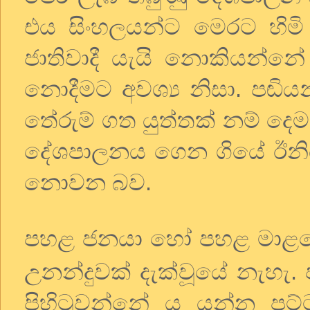
එය සිංහලයන්ට මෙරට හිමි 
ජාතිවාදී යැයි නොකියන්නේ
නොදීමට අවශ්‍ය නිසා. පඬියන
තේරුම් ගත යුත්තක් නම් දෙම
දේශපාලනය ගෙන ගියේ ඊනි
නොවන බව.
පහළ ජනයා හෝ පහළ මාළ
උනන්දුවක් දැක්වූයේ නැහැ.
පිහිටුවන්නේ ය යන්න පට්ට