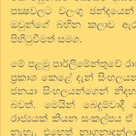
පක්‍ෂවලට වලංගු ඡන්දයෙන
ඔවුන්ගේ බහින කලාව 
පිහිටුවීමත් සමග.
මේ පළමු පාර්ලිමේන්තුවේ ර
ප්‍රකාශ කෙළේ දැන් සිංහලය
ජනයා සිංහලයන්ගෙන් නිද
බවත්. මෙයින් බෙදුම්වා
රාජ්‍යයක් කියන සංකල්පය ඒ
නැහැ. එහෙත් නාගනාදන්