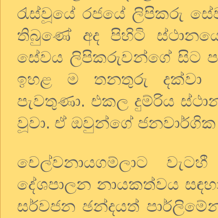
රැස්වූයේ රජයේ ලිපිකරු ස
තිබුණේ අද පිහිටි ස්ථාන
සේවය ලිපිකරුවන්ගේ සිට ප
ඉහළ ම තනතුරු දක්වා 
පැවතුණා. එකල දුම්රිය ස්ථා
වූවා. ඒ ඔවුන්ගේ ජනවාර්ගි
චෙල්වනායගම්ලාට වැටහී
දේශපාලන නායකත්වය සඳහා 
සර්වජන ඡන්දයත් පාර්ලිමේන්