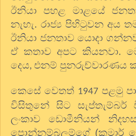
ඊනියා පහළ මාළයේ ජනතාව
නැහැ. රාජ්‍ය පිහිටුවන අය ත
ඊනියා ජනතාව යොදා ගන්නවා.
ඒ කතාව අපට කියනවා. ම
දෙය
එනම් පුනරුච්වාරණය 
,
කෙසේ වෙතත්
පළමු පා
1947
විසිතුනේ සිට සැප්තැම්බර්
ලංකාව ඩොමීනියන් නිදහ
පොන්නම්බලම්ගේ (කුමාර් ප