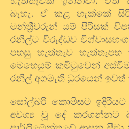
හැත්තෑවක් ඉන්නවා. ඒත
බැහැ. ඒ කළ හැක්කේ සිරි
මන්ත්‍රීවරුන් යම් පිරිසක් 
රනිල්ට විරුද්ධව විශ්වාස
පහසු හැත්තෑව හැත්තෑපහ ක
මෙහෙයුම් කමිටුවෙන් අස්ව
රනිල් අගමැති ධුරයෙන් ඉවත් 
සෝල්බරි කොමිසම ඉදිරියට
අවශ්‍ය වූ දේ කරගන්නට බැ
පාර්ලිමේන්තුවේ ආසන සීමා නීර