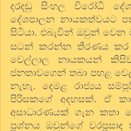
දරදඬු සිංහල විරෝධී ද
දේශපාලන නායකත්වයට පත
සිටියා. එබැවින් ඔවුන් වෙන ම
සටන් කරන්න තීරණය කර ත
වෙල්ලාල නායකයන් කිසි
ජනතාවගෙන් තබා පහළ වෙල්
නැහැ. දෙමළ රාජ්‍යය සම්
පිරිසකගේ අදහසක්. ඒ කා
අසාධාරණයක් ගැන කතා ක
ප්‍රශ්නය ඔවුන්ගේ වරප්‍ර