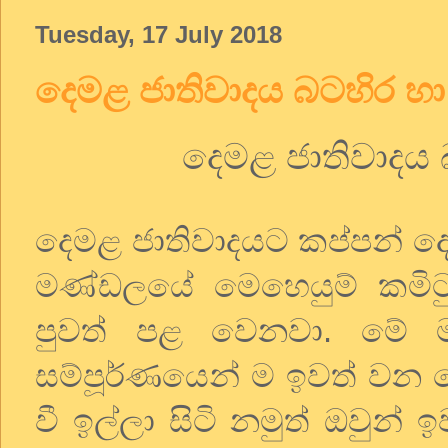
Tuesday, 17 July 2018
දෙමළ ජාතිවාදය බටහිර හා 
දෙමළ ජාතිවාදය 
දෙමළ ජාතිවාදයට කප්පන් දෙන
මණ්ඩලයේ මෙහෙයුම් කමිට
පුවත් පළ වෙනවා. මේ ම
සම්පූර්ණයෙන් ම ඉවත් වන ල
වී ඉල්ලා සිටි නමුත් ඔවුන්