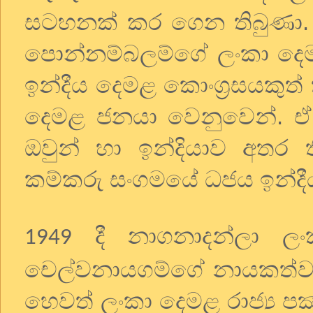
සටහනක් කර ගෙන තිබුණා.
පොන්නම්බලම්ගේ ලංකා දෙම
ඉන්දීය දෙමළ කොංග්‍රසයකුත
දෙමළ ජනයා වෙනුවෙන්. ඒ ප
ඔවුන් හා ඉන්දියාව අතර ත
කම්කරු සංගමයේ ධජය ඉන්දී
දී නාගනාදන්ලා ලංක
1949
චෙල්වනායගම්ගේ නායකත්වයෙ
හෙවත් ලංකා දෙමළ රාජ්‍ය පක්