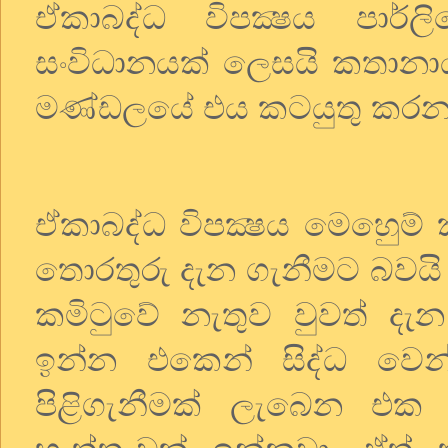
ඒකාබද්ධ විපක්‍ෂය පාර්
සංවිධානයක් ලෙසයි කතානා
මණ්ඩලයේ එය කටයුතු කරන
ඒකාබද්ධ විපක්‍ෂය මෙහෙුම
තොරතුරු දැන ගැනීමට බවය
කමිටුවේ නැතුව වුවත් දැන
ඉන්න එකෙන් සිද්ධ වෙන
පිළිගැනීමක් ලැබෙන එක 