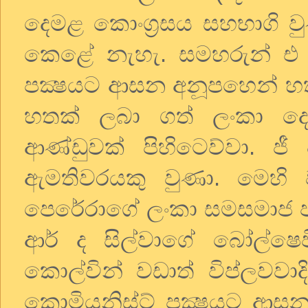
දෙමළ කොංග්‍රසය සහභාගි ව
කෙළේ නැහැ. සමහරුන් එ ජ
පක්‍ෂයට ආසන අනූපහෙන් හත
හතක් ලබා ගත් ලංකා දෙ
ආණ්ඩුවක් පිහිටෙව්වා. ජ
ඇමතිවරයකු වුණා. මෙහි 
පෙරේරාගේ ලංකා සමසමාජ ප
ආර් ද සිල්වාගේ බෝල්ෂෙව
කොල්වින් වඩාත් විප්ලවවාද
කොමියුනිස්ට් පක්‍ෂයට ආසන 