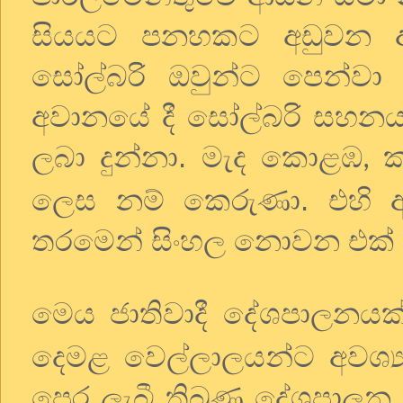
සියයට පනහකට අඩුවන අ
සෝල්බරි ඔවුන්ට පෙන්ව
අවානයේ දී සෝල්බරි සහනයක
ලබා දුන්නා. මැද කොළඹ
ක
,
ලෙස නම් කෙරුණා. එහි 
තරමෙන් සිංහල නොවන එක් මන
මෙය ජාතිවාදී දේශපාලන
දෙමළ වෙල්ලාලයන්ට අවශ්‍
පෙර ලැබී තිබුණු දේශපාල