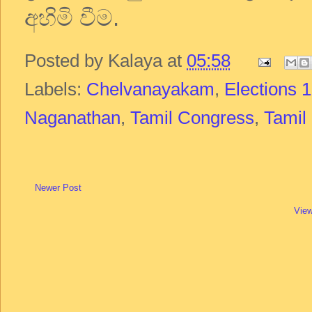
අහිමි වීම.
Posted by
Kalaya
at
05:58
Labels:
Chelvanayakam
,
Elections 
Naganathan
,
Tamil Congress
,
Tamil
Newer Post
View