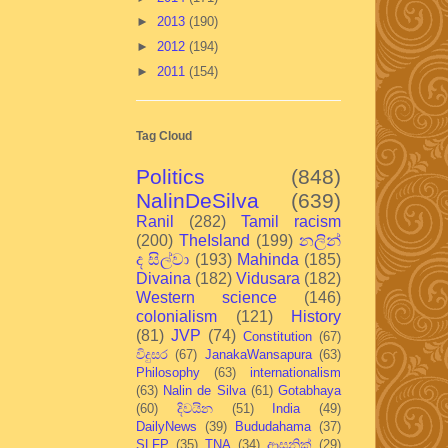
►
2013
(190)
►
2012
(194)
►
2011
(154)
Tag Cloud
Politics
(848)
NalinDeSilva
(639)
Ranil
(282)
Tamil racism
(200)
TheIsland
(199)
නලින්
ද සිල්වා
(193)
Mahinda
(185)
Divaina
(182)
Vidusara
(182)
Western science
(146)
colonialism
(121)
History
(81)
JVP
(74)
Constitution
(67)
විදුසර
(67)
JanakaWansapura
(63)
Philosophy
(63)
internationalism
(63)
Nalin de Silva
(61)
Gotabhaya
(60)
දිවයින
(51)
India
(49)
DailyNews
(39)
Bududahama
(37)
SLFP
(35)
TNA
(34)
ආසනික්
(29)