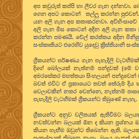
අප කවුරුත් කප්පි හා ලීවර ගැන දන්නවා. 
ගෙන අපට කොටන් තල්ලු කරන්න පුළුවන්. අ
යන අලි ගැන අප කතාකරනවා. අවිහිංසාවේ
අලි ගැන මිස කොටන් අදින අලි ගැන කත
කරන්න පමණයි. වේල් කරත්තය අදින මිනිස
සංස්කෘතියට එරෙහිව යුදෙවු ක්‍රිස්තියානි 
ග්‍රීකයන්ට ඝර්ෂණය ගැන පැහැදිලි වැටහී
දිගේ බෝලයක් නැත්නම් පන්දුවක් (මේ ව
අමරසේකර මහත්තයා සිංහලයන් පන්දුවෙන් හ
බවත් එවිට ඒ ප්‍රකාශයට තවත් තේරුම් දිය
වෙලාවකින් නතර වෙන්නෙ, නැත්නම් පා
පැහැදිලි වැටහීමක් ග්‍රීකයන්ට තිබුණේ නැහැ
ග්‍රීකයන්ට අනුව චලිතයක් ඇතිවීමට බල
නවත්වන්න බලයක් ඕන ද කියන ප්‍රශ්නය ඔ
කියන හැඟීම ඔවුන්ට තිබෙන්න ඇති. බලයක
සංකල්පයක් තිබුනෙ නැහැ. බලය ගැනත් එ