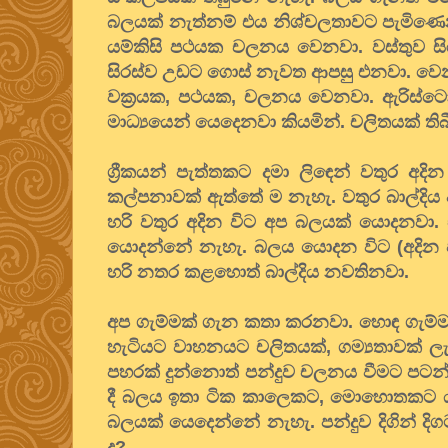
බලයක් නැත්නම් එය නිශ්චලතාවට පැමිණෙ
යම්කිසි පථයක චලනය වෙනවා. වස්තුව සිර
සිරස්ව උඩට ගොස් නැවත ආපසු එනවා. වෙන
වක්‍රයක, පථයක, චලනය වෙනවා. ඇරිස්ටෝ
මාධ්‍යයෙන් යෙදෙනවා කියමින්. චලිතයක් ති
ග්‍රීකයන් පැත්තකට දමා ලිඳෙන් වතු
කල්පනාවක් ඇත්තේ ම නැහැ. වතුර බාල්දිය ඇ
හරි වතුර අදින විට අප බලයක් යොදනවා. 
යොදන්නේ නැහැ. බලය යොදන විට (අදින
හරි නතර කළහොත් බාල්දිය නවතිනවා.
අප ගැම්මක් ගැන කතා කරනවා. හොඳ ගැම්මක
හැටියට වාහනයට චලිතයක්, ගම්‍යතාවක් ලැබ
පහරක් දුන්නොත් පන්දුව චලනය වීමට පටන්
දී බලය ඉතා ටික කාලෙකට, මොහොතකට යැයි 
බලයක් යෙදෙන්නේ නැහැ. පන්දුව දිගින් 
ද?