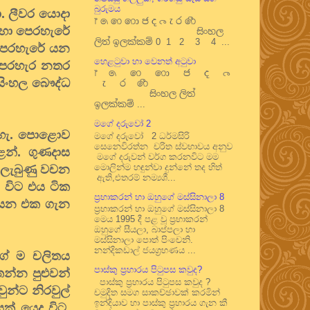
බුරුමය
ා. ලීවර යොදා
෦ ෧ ෨ ෩ ෪ ෫ ෬ ෭ ෮ ෯
 හා පෙරහැරේ
සිංහල
ලිත් ඉලක්කම් 0 1 2 3 4 ...
 පෙරහැරේ යන
හෙළටුවා හා වෙනත් අටුවා
පෙරහැර නතර
෦ ෧ ෨ ෩ ෪ ෫ ෬
සිංහල බෞද්ධ
෭ ෮ ෯
සිංහල ලිත්
ඉලක්කම් ...
මගේ දරුවෝ 2
නැහැ. පොළොව
මගේ දරුවෝ 2 ධර්මසිරි
සෙනෙවිරත්න චරිත ස්වභාවය අනුව
ෙන්. ගුණදාස
මගේ දරුවන් වර්ග කරනවිට මම
මොලින්ම හඳුන්වා දුන්නේ තද හිත්
 ලැබුණු වචන
ඇති,එතරම් නම්‍යශී...
ු විට එය ටික
ප්‍රභාකරන් හා ඔහුගේ මස්සිනාලා 8
ියන එක ගැන
ප්‍රභාකරන් හා ඔහුගේ මස්සිනාලා 8
මෙය 1995 දී පළ වූ ප්‍රභාකරන්
ඔහුගේ සීයලා, බාප්පලා හා
මස්සිනාලා පොත් පිංචෙනි.
නන්දිකඩාල් ජයග්‍රහණය ...
වගේ ම චලිතය
පාස්කු ප්‍රහාරය පිටුපස කවුද?
න්න පුළුවන්
පාස්කු ප්‍රහාරය පිටුපස කවුද ?
න්ට නිරවුල්
චමුදිත සමග සාකච්ඡාවක් කරමින්
ඉන්දියාව හා පාස්කු ප්‍රහාරය ගැන කී
් යෙදූ විට.