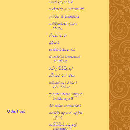
මගේ දරුවෝ 2
ජාතිකත්වයේ පක්‍ෂයක්
ඉංගිරිසි ජාතිකත්වය
සංහිඳියාවක් අවශ්‍ය
නැහැ
නිවන ගැන
යුද්ධය
ආකිමිඩීස්ගෙ බර
ඒකාබද්ධ විපක්‍ෂයේ
ගමන්මග
රනිල් පිරිසිදු ද?
අයි එම් එෆ් ණය
පඬියන්ගේ නිවන්
අවබෝධය
ප්‍රභාකරන් හා ඔහුගේ
මස්සිනාලා 9
රවි සමග හෙළුවෙන්
Older Post
මෛත්‍රීපාලගේ ලෝක
යුද්දෙ
ආකිමිඩීස් කෙළේ
මොකක්ද ?