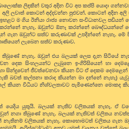
බොලොක්ක ලිඳකින් වතුර අදින විට අප කප්පි යොදා ගන්නව
ලි ලවාත් කොටන් අද්දවන්න පුළුවන්. කොටන් අදින අලි
 ඉහළට ම ගිය ඊනියා රාජ්‍ය නොවන සංවිධානවල පඬියන්
ා කරන්නේ නැහැ. ඔවුන්ට ඕනෑ කරන්නේ බෞද්ධයන්ගේ 
ුන් ගැන ඔවුන්ට සත්ව කරුණාවක් උපදින්නේ නැහැ. මේ 
සංස්කෘතියෙන් ලැබෙන සත්ව කරුණාව.
මක් තිබුණේ නැහැ. ඔවුන් එය බලයක් ලෙස දැන සිටියේ 
චන දෙක සිංහලයන්ට ලැබුනෙ ඉංගිරිසියෙන් හා දෙමළ
ා සින්දුවෙන් ජීවත්වෙනවා කියන විට ඒ දෙකම දෙමළෙන්
 හැකි බවත් කල්පනා කරාද කියන්න මා දන්නේ නැහැ) යැව
සලේ කියන විධියට නිශ්චලතාවට පැමිණෙන්නෙ මොකද ක
.
යක් යෙදිය යුතුයි. බලයක් නැතිව චලිතයක් නැහැ. ඒ 
වුන් නගා තිබුණේ නැහැ. බලයක් නැතිවත් චලිතය නවත්ත
් නැතිනම් චලිතයක් නැහැ. කොහොමටත් චලිතය ගැන ඔවු
හෙමමයි. ඇරිස්ටෝටල්ට අනුව යමක් චලනය වන්නේ බලයක