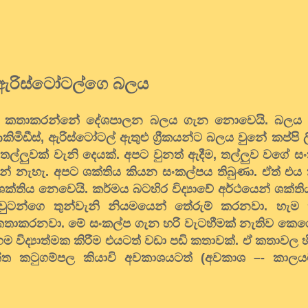
ඇරිස්ටෝටල්ගෙ බලය
දී කතාකරන්නේ දේශපාලන බලය ගැන නොවෙයි. බලය 
ිමිඩීස්, ඇරිස්ටෝටල් ඇතුළු ග්‍රීකයන්ට බලය වුනේ කප්පි ල
්ලුවක් වැනි දෙයක්. අපට වුනත් ඇදීම, තල්ලුව වගේ සං
ේ නැහැ. අපට ශක්තිය කියන සංකල්පය තිබුණා. ඒත් එය 
ශක්තිය නෙවෙයි. කර්මය බටහිර විද්‍යාවේ අර්ථයෙන් ශක්ත
ටන්ගෙ තුන්වැනි නියමයෙන් තේරුම් කරනවා. හැම ක්
ගැන කතාකරනවා. මේ සංකල්ප ගැන හරි වැටහීමක් නැතිව ක
ගම විද්‍යාත්මක කිරීම එයටත් වඩා පඬි කතාවක්. ඒ කතාවල
න්ත කටුගම්පල කියාවි අවකාශයටත් (අවකාශ –- කාලය