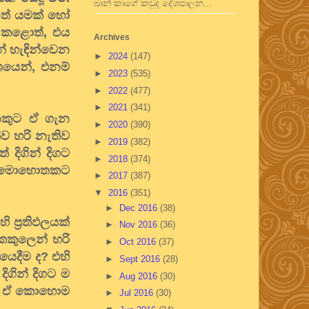
ඛාන් කාගේ කවුද දේශපාලන...
නත් යමක් හෝ
ය කළොත්, එය
Archives
් හැඳින්වෙන
►
2024
(147)
ශයෙන්, එනම්
►
2023
(535)
►
2022
(477)
►
2021
(341)
නකුට ඒ ගැන
►
2020
(390)
ිව හරි නැතිව
►
2019
(382)
දිගින් දිගට
►
2018
(374)
ීම මොහොතකට
►
2017
(387)
▼
2016
(351)
►
Dec 2016
(38)
ප්‍රතිඵලයක්
►
Nov 2016
(36)
 කකුලෙන් හරි
►
Oct 2016
(37)
ෙදීම ද? එහි
►
Sept 2016
(28)
ගින් දිගට ම
►
Aug 2016
(30)
වා. ඒ කොහොම
►
Jul 2016
(30)