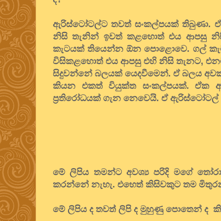
ඇරිස්ටෝටල්ට තවත් සංකල්පයක් තිබුණා. ඒ 
නිසි තැනින් ඉවත් කළහොත් එය ආපසු නි
කැටයක් තියෙන්න ඕන පොළොවෙ. ගල් කැට
විසිකළහොත් එය ආපසු එහි නිසි තැනට, එනම
සිදුවන්නේ බලයක් යෙදවීමෙන්. ඒ බලය අවක
කියන එකත් වියුක්ත සංකල්පයක්. ඒක අ
ප්‍රතිරෝධයක් ගැන නෙවෙයි. ඒ ඇරිස්ටෝටල් ග
මේ ලිපිය තමන්ට අවශ්‍ය පරිදි මගේ තෝරා
කරන්නේ නැහැ. එහෙත් කිසිවකුට තම මිතුරන
මේ ලිපිය ද තවත් ලිපි ද මුහුණු පොතෙන් ද කි