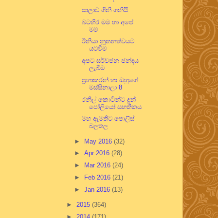
සාලාව ගිනි ගනියි
බටහිර මම හා අපේ
මම
ඊනියා නූතනත්වයට
යටවීම
අපට සර්වජන ඡන්දය
ලැබීම
ප්‍රභාකරන් හා ඔහුගේ
මස්සිනාලා 8
රනිල් කොටින්ට දුන්
පෝලියෝ සහතිකය
මහ ඇමතිට පොලිස්
බලතල
►
May 2016
(32)
►
Apr 2016
(28)
►
Mar 2016
(24)
►
Feb 2016
(21)
►
Jan 2016
(13)
►
2015
(364)
►
2014
(171)