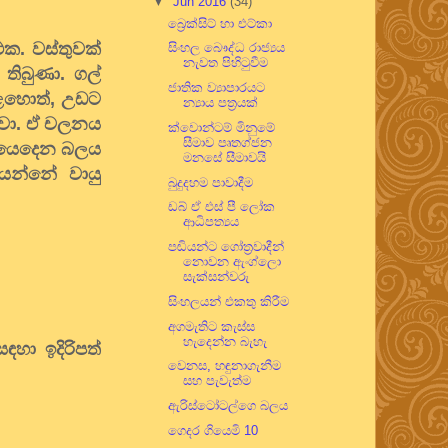
▼
Jun 2016
(34)
බ්‍රෙක්සිට් හා එට්කා
එක. වස්තුවක්
සිංහල බෞද්ධ රාජ්‍යය
නැවත පිහිටුවීම
තිබුණා. ගල්
ජාතික ව්‍යාපාරයට
ළහොත්, උඩට
න්‍යාය පත්‍රයක්
ෙනවා. ඒ චලනය
ක්වොන්ටම් මිනුමේ
සීමාව පෘතග්ජන
් යෙදෙන බලය
මනසේ සීමාවයි
යන්නේ වායු
බුදුදහම පාවාදීම
ඩබ් ඒ එස් පී ලෝක
ආධිපත්‍යය
පඬියන්ට ගෝත්‍රවාදීන්
නොවන ඇංග්ලො
සැක්සන්වරු
සිංහලයන් එකතු කිරීම
අගමැතිට කැස්ස
හැදෙන්න බැහැ
හා ඉදිරිපත්
වෙනස, හඳුනාගැනීම
සහ පැවැත්ම
ඇරිස්ටෝටල්ගෙ බලය
ගෙදර ගියෙමි 10