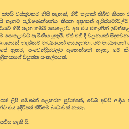
තමයි වස්තුවකට නිසි තැනක්, හිමි තැනක් තිබීම කියන 
සි තැනට පැමිණෙන්නේය කියන අදහසත් ඇරිස්ටෝටල්ට 
යට හිමිි තැන තමයි පොළොව. අප එය එතැනින් ඉවත්ක
් පොළොවට පැමිණිය යුතුයි. ඒත් එහි දී චලනයක් සිදුව
ාශයෙන් නැත්නම් මාධ්‍යයෙන් යෙදෙනවා. මේ මාධ්‍යයෙන
පේ ඇඟට, පංචෙන්ද්‍රියවලට දැනෙන්නේ නැහැ. මේ කි
්‍රීකයාගේ වියුක්ත සංකල්පයක්.
ගත් ලිපි පමණක් පළකරන පුවත්පත්, වෙබ් අඩවි ආදිය සඳ
්ට එය ඉදිරිපත් කිරීමේ බාධාවක් නැහැ.
යවිය හැකි යි.