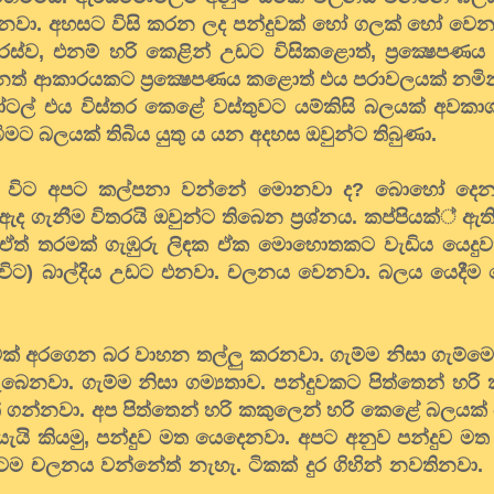
නවා. අහසට විසි කරන ලද පන්දුවක් හෝ ගලක් හෝ වෙ
ස්ව, එනම් හරි කෙළින් උඩට විසිකළොත්, ප්‍රක්‍ෂෙපණ
ත් ආකාරයකට ප්‍රක්‍ෂෙපණය කළොත් එය පරාවලයක් නමින
ටල් එය විස්තර කෙළේ වස්තුවට යම්කිසි බලයක් අවකා
බීමට බලයක් තිබිය යුතු ය යන අදහස ඔවුන්ට තිබුණා.
ර අදින විට අපට කල්පනා වන්නේ මොනවා ද? බොහෝ දෙ
ද ගැනීම විතරයි ඔවුන්ට තිබෙන ප්‍රශ්නය. කප්පියක්් ඇත
ඒත් තරමක් ගැඹුරු ලිඳක ඒක මොහොතකට වැඩිය යෙදුවත් 
 විට) බාල්දිය උඩට එනවා. චලනය වෙනවා. බලය යෙද
් අරගෙන බර වාහන තල්ලු කරනවා. ගැම්ම නිසා ගැම්මෙහි 
ෙනවා. ගැම්ම නිසා ගම්‍යතාව. පන්දුවකට පිත්තෙන් හරි
 ගන්නවා. අප පිත්තෙන් හරි කකුලෙන් හරි කෙළේ බලයක් ය
කියමු, පන්දුව මත යෙදෙනවා. අපට අනුව පන්දුව මත දි
දිගටම චලනය වන්නේත් නැහැ. ටිකක් දුර ගිහින් නවතින