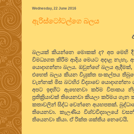
Wednesday, 22 June 2016
ඇරිස්ටෝටල්ගෙ බලය
බලයක් කියන්නෙ මොකක් ද? අප මෙහි 
විමධ්‍යගත කිරීම ආදිය මෙයට අදාළ නැහැ. ආක
යොදාගන්නා බලය. ඔවුන්ගේ බලය ඇදීමක්, තල
එහෙත් බලය කියන වියුක්ත සංකල්පය තිබුන
වැන්නක් මිස බටහිර විද්‍යාවෙ යොදාගන්නා 
අපට ඉඳහිට ඇහෙනවා කර්ම විපාකය නිවු
ප්‍රතික්‍රියාවක් තියෙනවා කියලා කර්මය 
කතාවලින් සිද්ධ වෙන්නෙ අයහපතක්. බුද්ධා
තියෙනවා. කැලණිය විශ්වවිද්‍යාලයේ වස
තියෙනවා කියා. ඒ රික්ත ශක්තිය නෙවෙයි.