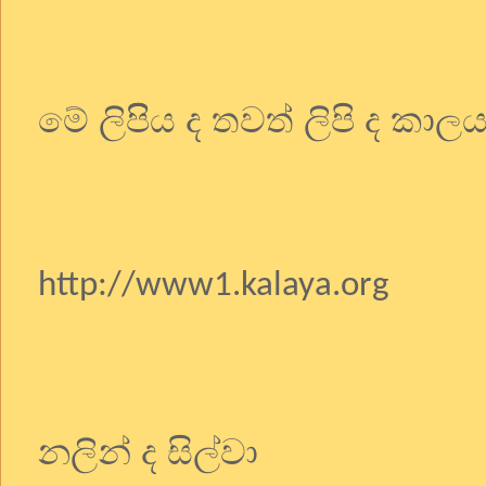
මේ ලිපිිය ද තවත් ලිපි ද කා
http://www1.kalaya.org
නලින් ද සිල්වා