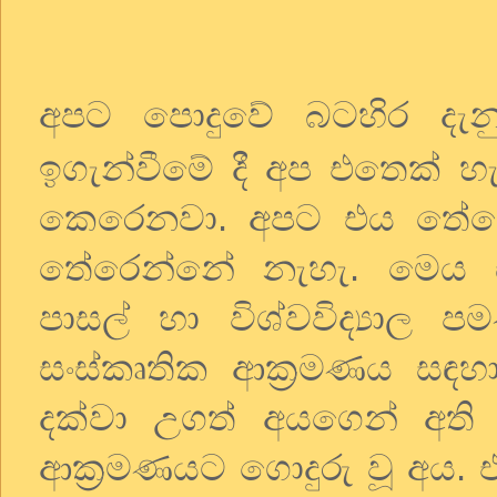
අපට පොදුවේ බටහිර දැන
ඉගැන්වීමේ දී අප එතෙක් හැ
කෙරෙනවා. අපට එය තේර
තේරෙන්නේ නැහැ. මෙය ස
පාසල් හා විශ්වවිද්‍යාල
සංස්කෘතික ආක්‍රමණය සඳ
දක්වා උගත් අයගෙන් අති
ආක්‍රමණයට ගොදුරු වූ අය