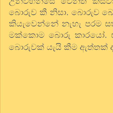
උන්වහන්සේ වෙනත් කිසිව
බොරුව කී නිසා. බොරුව බොර
කියැවෙන්නේ නැහැ පරම සත්
මක්කොම බොරු කාරයෝ. ඒ
බොරුවක් යැයි කීම ඇත්තක් 