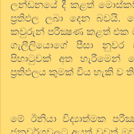
ලන්ඩනයේ දී කළත් මොස්ක
ප්‍රතිඵල ලබා දෙන බවයි. 
කවුරුන් පරීක්‍ෂණ කළත් එක 
ගැලීලියොගේ පීසා නුවර
පිහාටුවක් අත හැරීමෙන්
ප්‍රතිඵලය කුමක් විය හැකි ව ති
මේ ඊනියා විද්‍යාත්මක පරී
ජනවර්ගවලට අයත් වුවත් ඔව