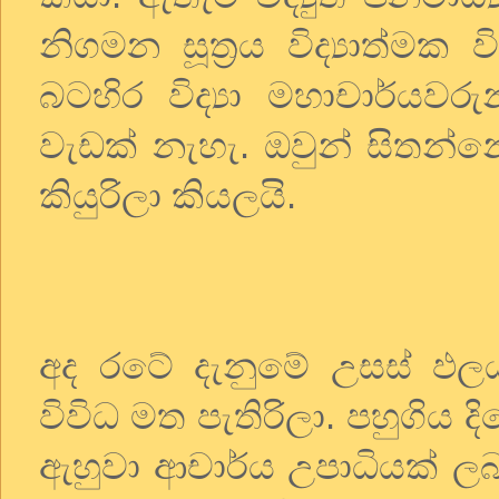
නිගමන සූත්‍රය විද්‍යාත්මක
බටහිර විද්‍යා මහාචාර්යවර
වැඩක් නැහැ. ඔවුන් සිතන්නේ
කියුරිලා කියලයි.
අද රටේ දැනුමේ උසස් ඵ
විවිධ මත පැතිරිලා. පහුගි
ඇහුවා ආචාර්ය උපාධියක් ල