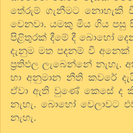
තේරුම් ගැනීමට නොහැකි වී
වෙනවා. යමකු මිය ගිය පසු ස
පිළිතුරක් දීමේ දී බොහෝ 
දැනුම මත පදනම් වී අනෙක් දැ
ප්‍රතිඵල ලැබෙන්නේ නැහැ.
හා අනුමාන නීති කවරේ දැ
ඒවා ඇති වුණේ කෙසේ ද 
නැහැ. බොහෝ වෙලාවට එව
නැහැ.