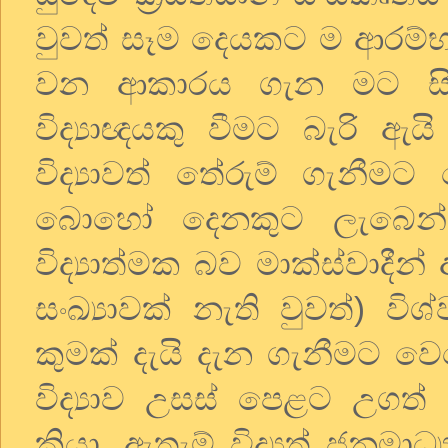
වුවත් සෑම දෙයකට ම ආරම්භයක
වන ආකාරය ගැන මට සිත
විද්‍යාඥයකු වීමට බැරි ඇය
විද්‍යාවත් තේරුම් ගැනීම
බොහෝ දෙනකුට ලැබෙන්න
විද්‍යාත්මක බව මාක්ස්වාදීන
සංඛ්‍යාවක් නැති වුවත්) වි
කුමක් දැයි දැන ගැනීමට 
විද්‍යාව උසස් පෙළට උගත් 
කියා. ඇතැම් විද්‍යුත් ජනමාධ්