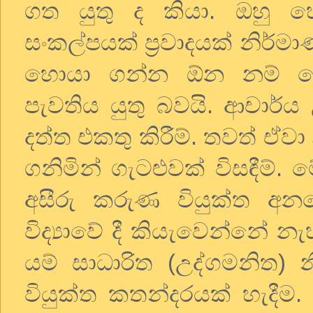
ගත යුතු ද කියා. ඔහු 
සංකල්පයක් ප්‍රවාදයක් නිර්
හොයා ගන්න ඕන නම් ලෝක
පැවතිය යුතු බවයි. ආචාර්ය
දත්ත එකතු කිරීම්. තවත් ඒව
ගනිමින් ගැටළුවක් විසඳීම්.
අසීරු කරුණ වියුක්ත අ
විද්‍යාවේ දී කියැවෙන්නේ
යම් සාධාරිත (උද්ගමනිත) න
වියුක්ත කතන්දරයක් හැදීම