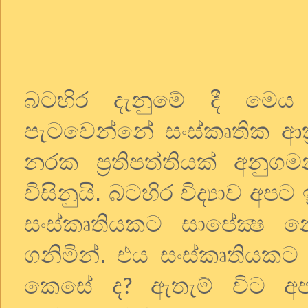
බටහිර දැනුමේ දී මෙය
පැටවෙන්නේ සංස්කෘතික ආක්
නරක ප්‍රතිපත්තියක් අනුග
විසිනුයි. බටහිර විද්‍යාව අ
සංස්කෘතියකට සාපේක්‍ෂ න
ගනිමින්. එය සංස්කෘතියක
කෙසේ ද
ඇතැම් විට අප
?