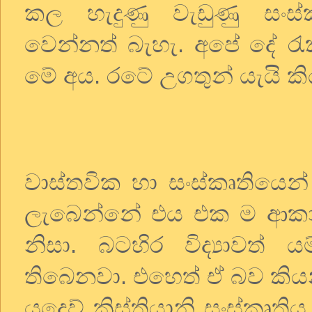
කල හැදුණු වැඩුණු සංස්
වෙන්නත් බැහැ. අපේ දේ ර
මේ අය. රටේ උගතුන් යැයි කිය
වාස්තවික හා සංස්කෘතියෙන්
ලැබෙන්නේ එය එක ම ආක
නිසා. බටහිර විද්‍යාවත්
තිබෙනවා. එහෙත් ඒ බව කිය
යුදෙව් ක්‍රිස්තියානි සංස්ක