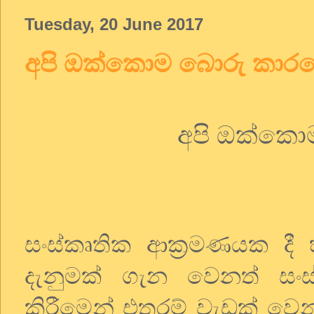
Tuesday, 20 June 2017
අපි ඔක්කොම බොරු කා
අපි ඔක්කො
සංස්කෘතික ආක්‍රමණයක දී
දැනුමක් ගැන වෙනත් සංස්
කිරීමෙන් එතරම් වැඩක් වෙ