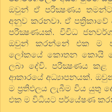
ඔවුන් ඒ පරික්‍ෂණය තමන්ට 
අනුව කරනවා. ඒ පත්‍රික
පරීක්‍ෂණයක්. විවිධ ජනවර
ඔවුන් කරන්නේ එක ම පර
ලෝකයේ කොතන කොයි මොහ
ලබා දේවි. පරීක්‍ෂණය ක
ආකාරයේ අධ්‍යාපනයක්. ඔවු
ම ප්‍රතිඵලය ලැබීම විය යුතු
එක ම විධියට පර්යේෂණ කර