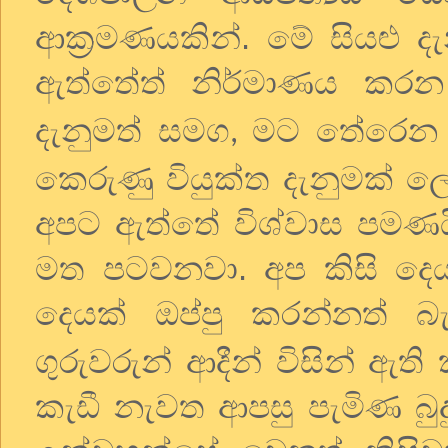
ආක්‍රමණයකින්. මේ සියළු ද
ඇත්තේත් නිර්මාණය කරන 
දැනුමත් සමග
මට තේරෙන බ
,
කෙරුණු වියුක්ත දැනුමක් ලෙ
අපට ඇත්තේ විශ්වාස පමණයි. 
මත පටවනවා. අප කිසි දෙය
දෙයක් ඔප්පු කරන්නත් බැ
ගුරුවරුන් ආදීන් විසින් ඇත
කැඩී නැවත ආපසු පැමිණ බු