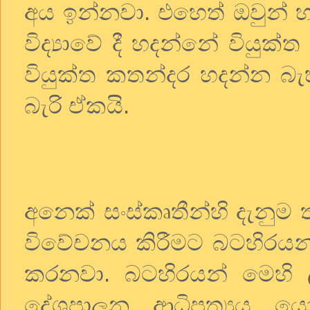
අය ඉන්නවා. එහෙත් ඔවුන් 
විද්‍යාවේ දී හදන්නේ වියු
වියුක්ත කතන්දර හදන්න බැහ
බැරි ඒකයි.
අනෙක් සංස්කෘතීන්හි දැනුම
විවේචනය කිරීමට බටහිරයන්ට
කරනවා. බටහිරයන් මෙහි ල
දේශපාලන ආධිපත්‍යය යො