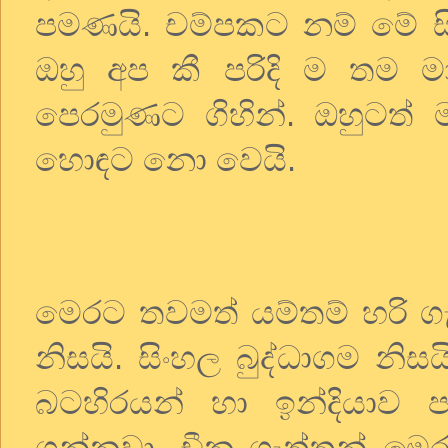
පමණයි. චම්පකට නම් මේ සි
ඔහු අප කී පරිදි ම තම ම
පෙරමුණට ගිහින්. ඔහුටත්
හොඳට නො වෙයි.
මෙරට තවමත් යම්තම් හරි 
නිසයි. සිංහල බුද්ධාගම නිසය
බටහිරයන් හා ඉන්දියාව
ගන්නවා. චීන ගැත්තන් ම