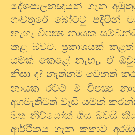
දේශපාලනඥයන් ගැන අමුතු
ගංවතුරේ බෝට්ටු පදිමින් 
නැහැ විපක්‍ෂ නායක සම්බන්ධ
කළ බවට. ප්‍රකාශයක් කළත්
යමක් කෙළේ නැහැ. ඒ ඔවුන
නිසා ද
නැත්නම් වෙනත් කරු
?
නායක රටට ම විපක්‍ෂ 
අගමැතිටත් වැඩි යමක් කරන්න
මත නිව්යෝක් ගිය බවයි කි
ආර්ථිකය ගැන කතාව අරඹාව