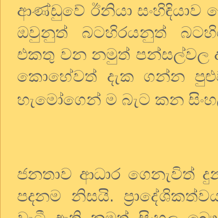
ආණ්ඩුවේ ඊනියා සංහිඳියාව
ඔවුනුත් බටහිරයනුත් බටහ
එකතු වන නමුත් පන්සල්වල ද
කොහේවත් දැක ගන්න පුළු
හැමෝගෙන් ම බැට කන සිංහ
ජනතාව ආධාර ගෙනැවිත් දුන
පදනම නිසයි. ප්‍රාදේශිකත
වැටී ඇති නමුත් සිංහල බෞ