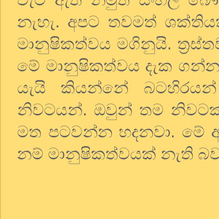
නැහැ. අපට තවමත් ශක්ති
මානුෂිකත්වය මගිනුයි. ත්‍ර
මේ මානුෂිකත්වය දැක ගන්න
යැයි කියන්නේ බටහිරයන්
නිවටයන්. ඔවුන් තම නිවට
මත පටවන්න හදනවා. මේ අයත් 
නම් මානුෂිකත්වයක් නැති බව