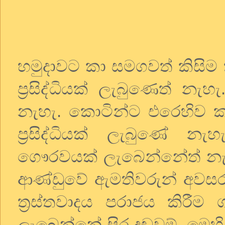
හමුදාවට කා සමගවත් කිසිම
ප්‍රසිද්ධියක් ලැබුණෙත් නැහැ
නැහැ. කොටින්ට එරෙහිව ක
ප්‍රසිද්ධියක් ලැබුණේ 
ගෞරවයක් ලැබෙන්නේත් නැහ
ආණ්ඩුවේ ඇමතිවරුන් අවසර
ත්‍රස්තවාදය පරාජය කිරී
ලැබෙන්නේ සිර දඬුවම්. මෙහි