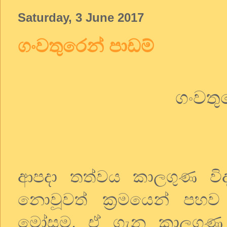
Saturday, 3 June 2017
ගංවතුරෙන් පාඩම්
ගංවතු
ආපදා තත්වය කාලගුණ විද්‍
නොවූවත් ක්‍රමයෙන් පහව
මෝසම. ඒ ගැන කාලගුණ වි