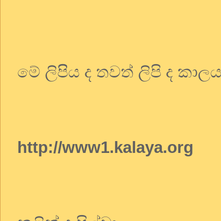
මේ ලිපිිය ද තවත් ලිපි ද කා
http://www1.kalaya.org