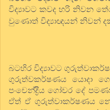
විද්‍යාවට කවද හරි නිවන තේර
වුණොත් විද්‍යාඥයන් නිවන් දක
බටහිර විද්‍යාවට ගුරුත්වාක
ගුරුත්වකර්ෂණය යොදා ග
පංචෙන්ද්‍රිිය ගෝචර දේ 
ඒත් ඒ ගුරුත්වාකර්ෂණය නො