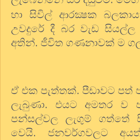
හා සිවිල් ආරක්‍ෂක බලකා
උවදුරේ දී බර වැඩ සියල
අතින්. ජීවිත ගණනාවක් ම ගල
ඒ එක පැත්තක්. පීඩාවට පත
ලැබුණා. එයට අමතර ව ප
පන්සල්වල ලැගුම් ගත්ත
වෙයි. ජනවර්ගවලට අයත්