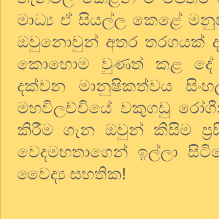
මාධ්‍ය ඒ සියල්ල කෙළේ මනු
ඔවුනොවුන් අතර තරගයක් ද ති
කොහොම වුණත් කළ දේ හොඳ
දක්වන මානුෂිකත්වය සි
මහවිලච්චියේ වකුගඩු රෝගීන
කිරීම ගැන ඔවුන් කිසිම ප්‍
වෙදමහතාගෙන් ඉල්ලා සිටි
වෛද්‍ය සහතික!