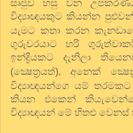
සෘජුව හසු වන උපකරණය
විද්‍යාඥයකුට කියන්න පුළුවන
යැමට කතා කරන කැනඩාවේ 
ගුරුවරයාට හරි ගුරුත්
ඉන්ද්‍රියකට දැනිලා තියෙ
(ක්‍ෂෙත්‍රයත්)
අනෙක් ක්‍ෂෙත
,
විද්‍යාඥයන්ගෙ යම් තරමකට 
කියන එකෙන් කියැවෙන්
විද්‍යාඥයන් මේ හිතළු වෙනස