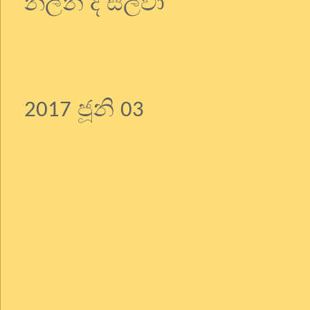
නලින් ද සිල්වා
ජූනි
2017
03