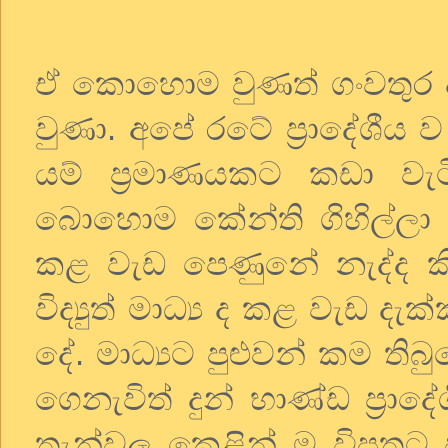
ඒ කොහොම වුණත් ගංවතුර
වුණා. අපේ රටේ ප්‍රාදේශීය
යම් ප්‍රමාණයකට කඩා ව
බොහොම කේන්ති ගිහිල්ලා ත
කළ වැඩ පෙණුනේ නැද්ද ක
විද්‍යුත් මාධ්‍ය ද කළ වැඩ ද
දේ. මාධ්‍යට පුළුවන් කම 
ගෙනැවිත් දුන් භාණ්ඩ ප්‍රා
තැන්වල කෙළින් ම විපතට ප