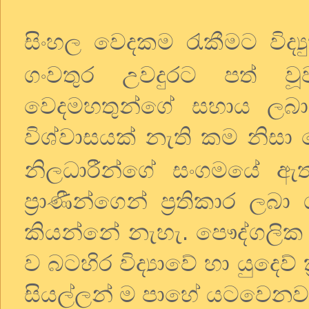
සිංහල වෙදකම රැකීමට විද්‍
ගංවතුර උවදුරට පත් වූව
වෙදමහතුන්ගේ සහාය ල
විශ්වාසයක් නැති කම නිසා
නිලධාරීන්ගේ සංගමයේ ඇතැ
ප්‍රාණීන්ගෙන් ප්‍රතිකාර 
කියන්නේ නැහැ. පෞද්ගලික 
ව බටහිර විද්‍යාවේ හා යුදෙව් 
සියල්ලන් ම පාහේ යටවෙනව