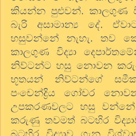
කියන්න පුළුවන්. කාලගුණ ව
බැරි අසාමාන්‍ය දේ. ඒව
හසුවන්නේ නැහැ. තව ක
කාලගුණ විද්‍යා දෙපාර්තම
නිව්ටන්ට හසු නොවන කරුණ
භූතයන් නිව්ටන්ගේ සම
පංචෙන්ද්‍රිය ගෝචර නොවන 
උපකරණවලට හසු වන්නේ 
කරුණු තවමත් බටහිර විද්
බටහිර විද්‍යාව ගැන විශ්