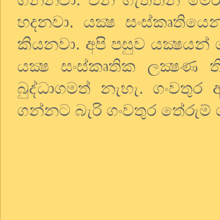
හදනවා. යක්‍ෂ සංස්කෘතිය
කියනවා. අපි පසුව යක්‍ෂයන්
යක්‍ෂ සංස්කෘතික ලක්‍ෂ
බුද්ධාගමත් නැහැ. ගංවතුර 
ගන්නට බැරි ගංවතුර තේරුම් 