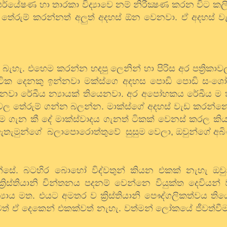
පර්යේෂණ
හා
තාරකා
විද්‍යාවෙ
නම්
නිරීක්‍ෂණ
කරන
විට
කලි
තේරුම්
කරන්නත්
අලුත්
අදහස්
ඕන
වෙනවා
.
ඒ
අදහස්
ව
බැහැ
.
එහෙම
කරන්න
හදපු
ලෙනින්
හා
පිරිස
අර
පත්‍රිකාව
ටික
දෙනකු
ඉන්නවා
මක්ස්ගෙ
අදහස
පොඩි
පොඩි
සංශ
ෙනවා
රේඛීය
න්‍යායක්
තියෙනවා
.
අර
අපෝහකය
රේඛීය
ම
වල
තේරුම්
ගන්න
බලන්න
.
මාක්ස්ගේ
අදහස්
වැඩ
කරන්න
ම
ගැන
කී
දේ
මාක්ස්වාදය
ගැනත්
ටිකක්
වෙනස්
කරල
කි
ඇතැමුන්ගේ
බලාපොරොත්තුවේ
සුසුම
වෙලා
,
ඔවුන්ගේ
අබි
්සේ
.
බටහිර
බොහෝ
විද්වතුන්
කියන
එකක්
නැහැ
ඔවු
ක්‍රිස්තියානි
චින්තනය
පදනම්
වෙන්නෙ
වියුක්ත
දෙවියන්
‍යාය
මත
.
එයට
අමතර
ව
ක්‍රිස්තියානි
පෞද්ගලිකත්වය
තිය
ත්
ඒ
දෙකෙන්
එකක්වත්
නැහැ
.
වත්මන්
ලෝකයේ
ජීවත්වී