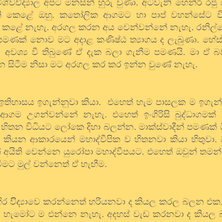
ිශ්වවිිද්‍යාල
අපට
මනසින්
හුරු
වුණා
.
අටවැනි
හෙන්රි
රජු
ි
කෙළේ
ඔහු
.
කතෝලික
ආගමට
හා
පාප්
වහන්සේට
ව
කළේ
නැහැ
.
අරගල
කරන
අය
වෙන්වන්නේ
නැහැ
.
රනිල්
පමණක්
නොව
මට
අදාළ
කණිෂ්ඨ
ත්‍යාගය
ද
ලැබුණා
.
හේස්ට
.
අවශ්‍ය
වී
තිබුණේ
ඒ
දැක
බලා
ගැනීම
පමණයි
.
මා
ඒ
බ
ැන
සිටීම
නිසා
මට
අරගල
කර
කර
ඉන්න
වුණේ
නැහැ
.
ඉතිහාසය
ඉගැන්නුවා
කියා
.
එහෙත්
හැම
පාසලක
ම
ඉගැන
ආගම
උගන්වන්නේ
නැහැ
.
එහෙත්
ඉංගිරිසි
බුද්ධාගමක්
හිතන
විධියට
ලෝකෙ
දිහා
බලන්න
.
මාක්ස්වාදීන්
පමණක්
කියන
ආකාරයෙන්
මහාද්වීපික
ව
හිතනවා
කියා
හිතුවා
.
්
අයිති
වෙන්නෙ
යුරෝපා
මහාද්වීපයට
.
එහෙත්
ඔවුන්
තමන
වීමට
මුල්
වන්නෙත්
ඒ
හැඟීම
.
ිර
විිද්‍යාවෙ
කරන්නෙත්
හරියනවා
ද
කියල
කරල
බලන
එක
හැමෝට
ම
එන්නෙ
නැහැ
.
අදහස්
වැඩ
කරනවා
ද
කියල