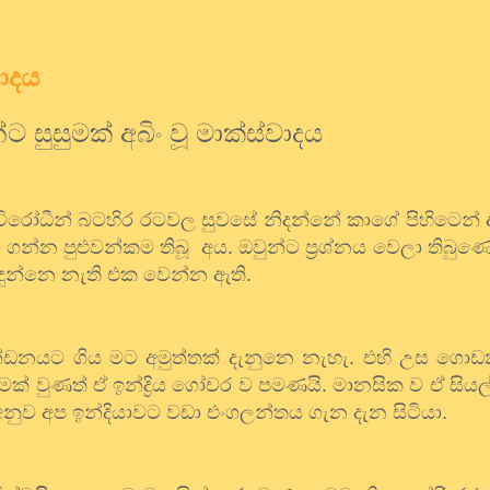
වාදය
්ට
සුසුමක්
අබිං
වූ
මාක්ස්වාදය
විරෝධීන්
බටහිර
රටවල
සුවසේ
නිදන්නේ
කාගේ
පිහිටෙන්
ා
ගන්න
පුළුවන්කම තිබූ
අය
.
ඔවුන්ට
ප්‍රශ්නය
වෙලා
තිබුණ
දුන්නෙ
නැති
එක
වෙන්න
ඇති
.
්ඩනයට
ගිය
මට
අමුත්තක්
දැනුනෙ
නැහැ
.
එහි
උස
ගොඩන
ීමක්
වුණත්
ඒ
ඉන්ද්‍රිය
ගෝචර
ව
පමණයි
.
මානසික
ව
ඒ
සියල
අනුව
අප
ඉන්දියාවට
වඩා
එංගලන්තය
ගැන
දැන
සිටියා
.