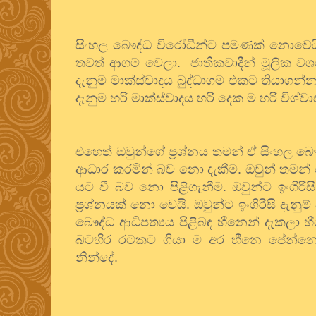
සිංහල
බෞද්ධ
විරෝධීන්ට
පමණක්
නොවෙය
තවත්
ආගම්
වෙලා
.
ජාතිකවාදීන්
මූලික
වශ
දැනුම
මාක්ස්වාදය
බුද්ධාගම
එකට
තියාගන්
දැනුම
හරි
මාක්ස්වාදය
හරි
දෙක
ම
හරි
විශ්ව
එහෙත්
ඔවුන්ගේ
ප්‍රශ්නය
තමන්
ඒ
සිංහල
බෞ
ආධාර
කරමින්
බව
නො
දැකීම
.
ඔවුන්
තමන්
යට
වී
බව
නො
පිළිගැනීම
.
ඔවුන්ට
ඉංගිරිසි
ප්‍රශ්නයක්
නො
වෙයි
.
ඔවුන්ට
ඉංගිරිසි
දැනුම්
බෞද්ධ
ආධිපත්‍යය
පිළිබඳ
හීනෙන්
දැකලා
හ
බටහිර
රටකට
ගියා
ම
අර
හීනෙ
පේන්න
නින්දේ
.