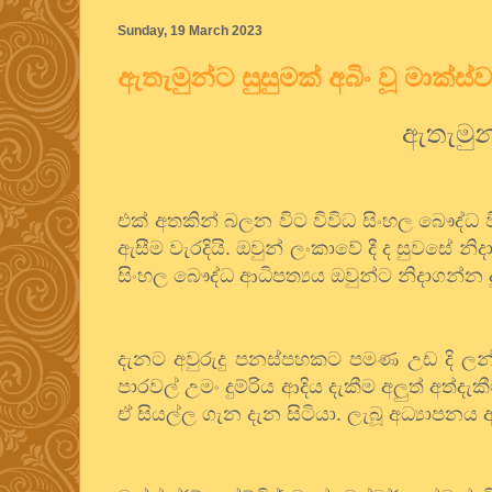
Sunday, 19 March 2023
ඇතැමුන්ට සුසුමක් අබිං වූ මාක්ස්
ඇතැමුන
එක්
අතකින්
බලන
විට
විවිධ
සිංහල
බෞද්ධ
ඇසීම
වැරදියි
.
ඔවුන්
ලංකාවේ
දී
ද
සුවසේ
නිද
සිංහල
බෞද්ධ
ආධිපත්‍යය
ඔවුන්ට
නිදාගන්න
දැනට
අවුරුදු
පනස්පහකට
පමණ
උඩ
දි
ලන
පාරවල්
උමං
දුම්රිය
ආදිය
දැකීම
අලුත්
අත්දැක
ඒ
සියල්ල
ගැන
දැන
සිටියා
.
ලැබූ
අධ්‍යාපනය