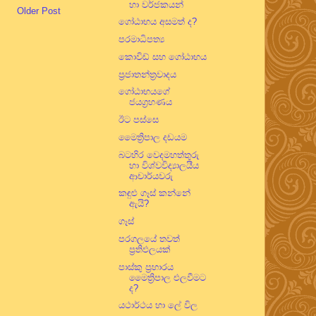
හා වර්ජකයන්
Older Post
ගෝඨාභය අසමත් ද?
පරමාධිපත්‍ය
කොවිඩ් සහ ගෝඨාභය
ප්‍රජාතන්ත්‍රවාදය
ගෝඨාභයගේ
ජයග්‍රහණය
ඊට පස්සෙ
මෛත්‍රිපාල දඩයම
බටහිර වෙදමහත්තුරු
හා විශ්වවිද්‍යාලයීය
ආචාර්යවරු
කඳුළු ගෑස් කන්නේ
ඇයි?
ගෑස්
පරගලයේ තවත්
ප්‍රතිඵලයක්
පාස්කු ප්‍රහාරය
මෛත්‍රිපාල එලවීමට
ද?
යථාර්ථය හා ලේ විල