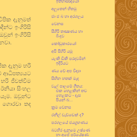
ඉතිහාසඥයෝ
අලුතෙන් හිතමු
ජා ජ බ හා අරගලය
වීපික
දැනුමත්
වෙනස
දීන්ට
ඉංගිරිසි
සීගිරි තාක්‍ෂණය හා
ඔවුන්
ඉංගිරිසි
බිංදුව
ිනවා
.
කෝඩුකාරයෝ
අපි සීගිරි යමු
යැංකි ඩිකී පරදවමින්
ඉදිරියට
පික
දැනුම
හරි
ණය වේ අප විද්‍යා
්
ආධිපත්‍යයට
සිහින හතක් මැද
හරි
ජීවත්වීම
වැල් පාලමේ ගීතය:
ඊනියා
සිංහල
එක හෙළකින් තව
හෙළකට - දෑස
යෑම
.
ඔවුන්ට
පියන් බ...
ගොරවා
තද
ක්‍රම වෙනස
රනිල් වැඩ්ඩෙක් ද?
පරගලයේ ජයග්‍රහණය
බටහිර දැනුමෙ උෂ්ණෙ
හා අපේ පර්යේෂණ