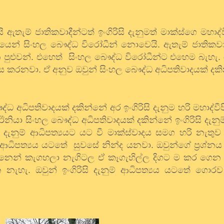
ි
ඇතැම්
ජාතිකවාදීන්ටත්
ඉංගිරිසි
දැනුමත්
මාක්ස්ගෙ
මහාද්
යෙන්
සිංහල
බෞද්ධ
විරෝධීන්
නොවෙයි
.
ඇතැම්
ජාතිකවා
න
පුළුවන්
.
එහෙත්
සිංහල
බෞද්ධ
විරෝධීන්ට
එහෙම
බැහැ
.
ාස
කරනවා
.
ඒ
අනුව
ඔවුන්
සිංහල
බෞද්ධ
අධිපතිවාදයක්
දක
ද්ධ
අධිපතිවාදයක්
දකින්නේ
අර
ඉංගිරිසි
දැනුම
හරි
මහාද්වී
ඊනියා
සිංහල
බෞද්ධ
අධිපතිවාදයක්
දකින්නේ
ඉංගිරිසි
දැනුම
දැනුම්
ආධිපත්‍යයට
යට
වී
මාක්ස්වාදය
සමග
හරි
නැතුව
ආධිපත්‍යය
යටතේ
සුවසේ
නින්ද
යනවා
.
ඔවුන්ගේ
ප්‍රශ්නය
ීනෙන්
කැගහලා
නැගිටල
ඒ
කෑගැහිල්ල
දිගට
ම
කර
ගෙන
ෙ
නැහැ
.
ඔවුන්
ඉංගිරිසි
දැනුම්
ආධිපත්‍යය
යටතේ
ගොරව