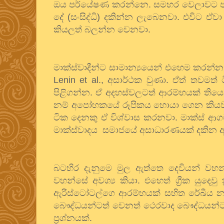
ඔය
පර්යේෂණ
කරන්නෙ
.
සමහර
වෙලාවට
දේ
(
සංසිද්ධි
)
දකින්න
ලැබෙනවා
.
එවිට
ඒවා
කියලත්
බලන්න
වෙනවා
.
මාක්ස්වාදීන්ට
සාමාන්‍යයෙන්
එහෙම
කරන්න
Lenin et al.,
අසාර්ථක
වුණා
.
ඒත්
තවමත්
පිළිගන්න
.
ඒ
අදහස්වලටත්
ආරම්භයක්
තිය
නම්
අපෝහකයේ
රූපිකය
හොයා
ගෙන
කිය
ටික
දෙනකු
ඒ
විශ්වාස
කරනවා
.
මාක්ස්
ආග
මාක්ස්වාදය
සමාජයේ
අසාධාරණයක්
දකින
බටහිර
දැනුමෙ
මුල
ඇත්තෙ
දෙවියන්
වහන
වහන්සේ
අවශ්‍ය
කියා
.
එහෙත්
ග්‍රීක
යුදෙවු
ඇරිස්ටෝටල්ගෙ
ආරම්භයක්
සහිත
රේඛීය
න්
බෞද්ධයන්ටත්
වෙනත්
ථෙරවාද
බෞද්ධයන්ට
ප්‍රශ්නයක්
.