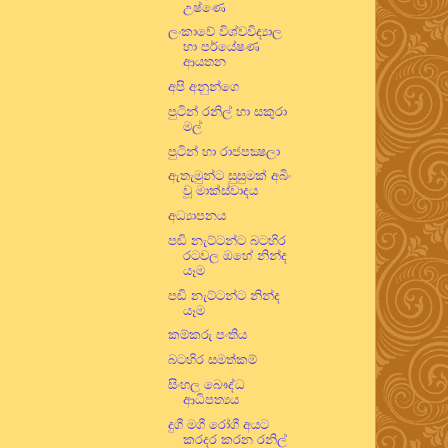
උෂ්ණෙ
ලංකාවේ විශ්වවිද්‍යාල
හා පර්යේෂණ
ආයතන
අපි අනුන්ගෙ
පුටින් රනිල් හා සකුරා
මල්
පුටින් හා රාජපක්‍ෂලා
ඇතැමුන්ට සුසුමක් අබිං
වූ මාක්ස්වාදය
අධ්‍යාපනය
පඬි නැට්ටන්ට බටහිර
රටවල ඔහේ නින්ද
යෑම
පඬි නැට්ටන්ට නින්ද
යෑම
කම්කරු පංතිය
බටහිර සමත්කම්
සිංහල බෞද්ධ
ආධිපත්‍යය
දුගී මගී රෝගී අයට
කරදර කරන රනිල්