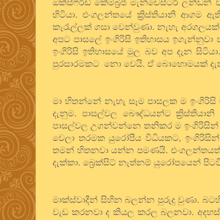
ඔක්ස්ෆර්ඩ්
කේම්බ්‍රිජ්
මැන්චෙස්ටර්
ලන්ඩන්
ව
හිටියා
.
එංගලන්තයේ
ක්‍රිස්තියානි
ආගම
ඇත
කැරැල්ලක්
ගසා
වෙන්වුණා
.
නැහැ
අරගලයක්
අපට
පාසලේ
ඉංගිරිසි
ඉතිහාසය
ඉගැන්නුවා
ඉංගිරිසි
ඉතිහාසයේ
මුල
බව
අප
දැන
සිටියා
පුරසාරමකට
නො
වෙයි
.
ඒ
බොහොමයක්
ද
මා
හිතන්නේ
නැහැ
සෑම
පාසලක
ම
ඉංගිරිසි
දැනුම
.
පාසල්වල
බෞද්ධයන්ට
ක්‍රිස්තියානි
පාසල්වල
උගන්වන්නෙ
තනිකර
ම
ඉංගිරිසින්
වෙලා
තරමක
යුරෝපීය
විධියකට
,
ඉංගිරිසින්
තමන්
හිතනවා
යන්න
පමණයි
.
එංගලන්තයත
දැක්කා
.
බ්‍රෙක්සිට්
නැත්නම්
යුරෝපයෙන්
පිට
මාක්ස්වාදීන්
සිහින
බලන්න
පුරුදු
වුණා
.
බටහ
වැඩ
කරනවා
ද
කියල
කරල
බලනවා
.
අදහස්