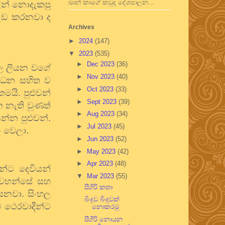
ඛාන් කාගේ කවුද දේශපාලන...
න්
නොදැකපු
ැඩ
කරනවා
ද
Archives
►
2024
(147)
▼
2023
(535)
►
Dec 2023
(36)
ල
ලියන
වගේ
►
Nov 2023
(40)
ෝධන
සහිත
ව
►
Oct 2023
(33)
තමයි
.
පුළුවන්
►
Sept 2023
(39)
ෙ
නැති
වුණත්
►
Aug 2023
(34)
යන්න
පුළුවන්
.
►
Jul 2023
(45)
ං
වෙලා
.
►
Jun 2023
(52)
►
May 2023
(42)
►
Apr 2023
(48)
න්ට
දෙවියන්
▼
Mar 2023
(55)
වහන්සේ
සහ
සීගිරි කතා
ෙනවා
.
සිංහල
බිංදුව බිංදුවක්
ම
ථෙරවාදීන්ට
නොකරමු
සීගිරි නොයන