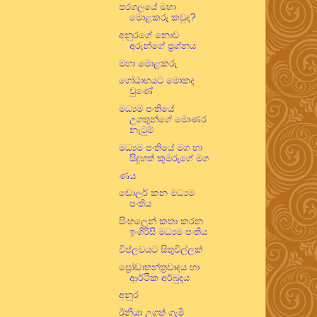
පරගලයේ මහා
මොළකරු කවුද?
අනුරගේ නොව
අරුන්ගේ ප්‍රශ්නය
මහා මොළකරු
ගෝඨාභයට මොකද
වුණේ
මධ්‍යම පංතියේ
උගතුන්ගේ මොණර
නැටුම්
මධ්‍යම පංතියේ මග හා
සිදුහත් කුමරුගේ මග
ණය
ඩොලර් කන මධ්‍යම
පංතිය
සිංහලෙන් කතා කරන
ඉංගිරිසි මධ්‍යම පංතිය
විප්ලවයට සිතුවිල්ලක්
ප්‍රෝඩාතන්ත්‍රවාදය හා
ආර්ථික අර්බුදය
අනුර
ඊනියා උගත් ගැමි