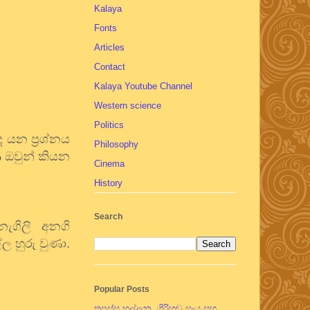
Kalaya
Fonts
Articles
Contact
Kalaya Youtube Channel
Western science
Politics
ද
යන
ප්‍රශ්නය
Philosophy
ෙ
ඔවුන්
කියන
Cinema
History
Search
ැගිලි
අනගි
්ල
හුරු
වුණා
.
Popular Posts
තපස්සු භල්ලුක, ගිරිහඬු සෑය සහ