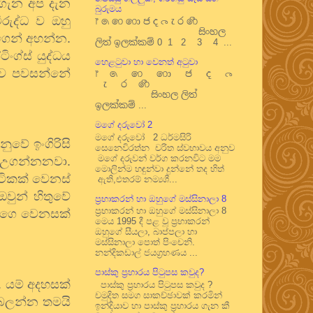
ගැන
අප
දැන
බුරුමය
ිරුද්ධ
ව
ඔහු
෦ ෧ ෨ ෩ ෪ ෫ ෬ ෭ ෮ ෯
සිංහල
ගෙන්
අහන්න
.
ලිත් ඉලක්කම් 0 1 2 3 4 ...
ිංග්ස්
යුද්ධය
හෙළටුවා හා වෙනත් අටුවා
ව
පවසන්නේ
෦ ෧ ෨ ෩ ෪ ෫ ෬
෭ ෮ ෯
සිංහල ලිත්
ඉලක්කම් ...
මගේ දරුවෝ 2
මගේ දරුවෝ 2 ධර්මසිරි
්නුවේ
ඉංගිරිසි
සෙනෙවිරත්න චරිත ස්වභාවය අනුව
මගේ දරුවන් වර්ග කරනවිට මම
උගන්නනවා
.
මොලින්ම හඳුන්වා දුන්නේ තද හිත්
ටිකක්
වෙනස්
ඇති,එතරම් නම්‍යශී...
ඔවුන්
හිතුවේ
ප්‍රභාකරන් හා ඔහුගේ මස්සිනාලා 8
ප්‍රභාකරන් හා ඔහුගේ මස්සිනාලා 8
්ගෙ
වෙනසක්
මෙය 1995 දී පළ වූ ප්‍රභාකරන්
ඔහුගේ සීයලා, බාප්පලා හා
මස්සිනාලා පොත් පිංචෙනි.
නන්දිකඩාල් ජයග්‍රහණය ...
පාස්කු ප්‍රහාරය පිටුපස කවුද?
.
යම්
අදහසක්
පාස්කු ප්‍රහාරය පිටුපස කවුද ?
චමුදිත සමග සාකච්ඡාවක් කරමින්
බලන්න
තමයි
ඉන්දියාව හා පාස්කු ප්‍රහාරය ගැන කී