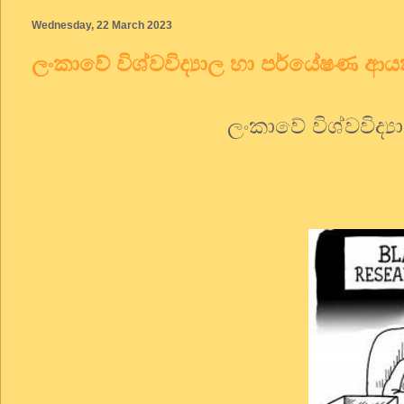
Wednesday, 22 March 2023
ලංකාවේ විශ්වවිද්‍යාල හා පර්යේෂණ ආ
ලංකාවේ විශ්වවිද